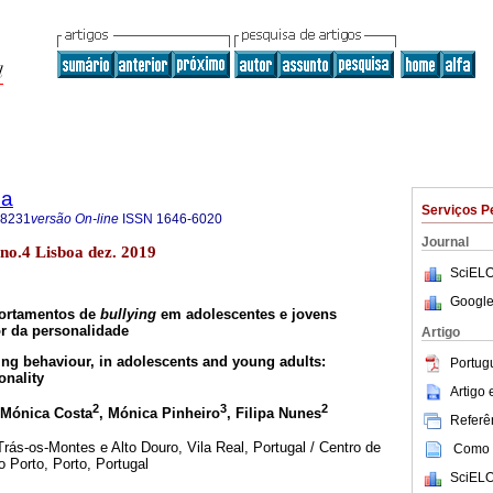
ca
Serviços P
-8231
versão On-line
ISSN
1646-6020
Journal
 no.4 Lisboa dez. 2019
SciELO
Google
portamentos de
bullyin
g
em adolescentes e jovens
r da personalidade
Artigo
ying behaviour, in adolescents and young adults:
Portug
onality
Artigo
2
3
2
 Mónica Costa
, Mónica Pinheiro
, Filipa Nunes
Referên
ás-os-Montes e Alto Douro, Vila Real, Portugal / Centro de
Como c
o Porto, Porto, Portugal
SciELO