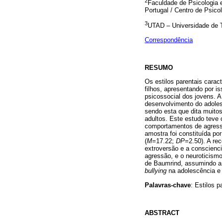
2
Faculdade de Psicologia 
Portugal / Centro de Psico
3
UTAD – Universidade de T
Correspondência
RESUMO
Os estilos parentais caract
filhos, apresentando por i
psicossocial dos jovens. A
desenvolvimento do adoles
sendo esta que dita muito
adultos. Este estudo teve 
comportamentos de agressã
amostra foi constituída p
(
M
=17.22;
DP
=2.50). A re
extroversão e a conscienc
agressão, e o neuroticism
de Baumrind, assumindo a 
bullying
na adolescência e 
Palavras-chave
: Estilos 
ABSTRACT