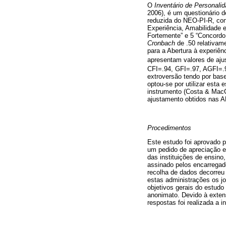
O
Inventário de Personali
2006), é um questionário d
reduzida do NEO-PI-R, cons
Experiência, Amabilidade 
Fortemente” e 5 “Concordo
Cronbach
de .50 relativame
para a Abertura à experiên
apresentam valores de aj
CFI=.94, GFI=.97, AGFI=.9
extroversão tendo por base
optou-se por utilizar esta
instrumento (Costa & Mac
ajustamento obtidos nas A
Procedimentos
Este estudo foi aprovado p
um pedido de apreciação e
das instituições de ensino
assinado pelos encarrega
recolha de dados decorreu 
estas administrações os j
objetivos gerais do estudo
anonimato. Devido à exten
respostas foi realizada a i