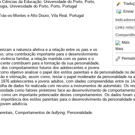
e Ciências da Educação, Universidade do Porto, Porto,
Traduç
logia, Universidade do Porto, Porto, Portugal
Enviar 
rás-os-Montes e Alto Douro, Vila Real, Portugal
Indicadore
Links rela
Compartilh
Mais
Mais
erizam a natureza afetiva e a relação entre os pais e os
sso, uma contribuição importante para o desenvolvimento
 vivência familiar, a relação mantida com os pares e o
Permali
cente contribuem para a formação da sua personalidade,
s dos comportamentos futuros dos adolescentes e jovens
como objetivo analisar o papel dos estilos parentais e da personalidade no d
o e vitimação, assim como, testar o papel moderador da personalidade na as
or 1976 adolescentes e jovens adultos, com idades compreendidas entre os 14
colha de dados foi realizada com recurso a instrumentos de autorrelato. Os r
iosidade como fatores protetores face ao desenvolvimento de comportamento
o como um importante potenciador destes comportamentos. Os dados foram an
importância dos estilos parentais para o desenvolvimento da personalidade
jovem adultícia.
parentais, Comportamentos de
bullying
, Personalidade.