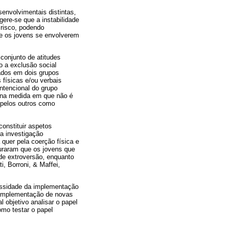
envolvimentais distintas,
gere-se que a instabilidade
 risco, podendo
e os jovens se envolverem
conjunto de atitudes
o a exclusão social
ados em dois grupos
 físicas e/ou verbais
ntencional do grupo
 na medida em que não é
 pelos outros como
constituir aspetos
la investigação
 quer pela coerção física e
uraram que os jovens que
de extroversão, enquanto
i, Borroni, & Maffei,
essidade da implementação
/implementação de novas
 objetivo analisar o papel
omo testar o papel