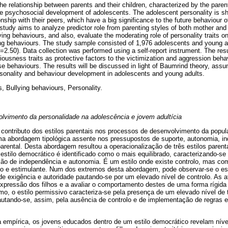
e relationship between parents and their children, characterized by the parent
the psychosocial development of adolescents. The adolescent personality is sh
nship with their peers, which have a big significance to the future behaviour 
study aims to analyze predictor role from parenting styles of both mother and 
llying behaviours, and also, evaluate the moderating role of personality traits 
ying behaviours. The study sample consisted of 1,976 adolescents and young 
=2.50). Data collection was performed using a self-report instrument. The res
iousness traits as protective factors to the victimization and aggression beha
se behaviours. The results will be discussed in light of Baumrind theory, ass
ersonality and behaviour development in adolescents and young adults.
s, Bullying behaviours, Personality.
olvimento da personalidade na adolescência e jovem adultícia
ontributo dos estilos parentais nos processos de desenvolvimento da populaç
a abordagem tipológica assente nos pressupostos de suporte, autonomia, i
 parental. Desta abordagem resultou a operacionalização de três estilos parent
 estilo democrático é identificado como o mais equilibrado, caracterizando-se
ão de independência e autonomia. É um estilo onde existe controlo, mas c
so e estimulante. Num dos extremos desta abordagem, pode observar-se o esti
de exigência e autoridade pautando-se por um elevado nível de controlo. As a
expressão dos filhos e a avaliar o comportamento destes de uma forma rígida
mo, o estilo permissivo caracteriza-se pela presença de um elevado nível de
autando-se, assim, pela ausência de controlo e de implementação de regras e
 empírica, os jovens educados dentro de um estilo democrático revelam nív