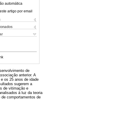
ão automática
este artigo por email
s
cionados
ar
nk
esenvolvimento de
sociação anterior. A
 e os 25 anos de idade
esultados sugerem a
s de vitimação e
alisados à luz da teoria
 e de comportamentos de