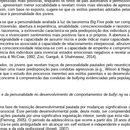
erpessoais mais positivas, enquanto os filhos de pais autoritários e permiss
, apresentam menor sociabilidade e revelam níveis mais elevados de agressiv
ssim, com base no exposto, sugere-se que os estilos parentais adotados pela
face à personalidade dos jovens.
-se que a personalidade avaliada à luz da taxonomia
Big Five
pode ser comp
troversão, abertura à experiência, amabilidade, conscienciosidade e neurot
 taxonomia, a extroversão caracteriza-se pela predisposição dos indivíduos
os e vivenciarem sentimentos mais positivos face a si próprios. A abertura à
originalidade e capacidade de assumir riscos e pode indicar maior capacidade
encontra-se associada à capacidade de relacionamento interpessoal, altruís
a conscienciosidade relaciona-se com a capacidade de empenho e compromis
ência dos indivíduos para vivenciar estados emocionais negativos e revelar u
Costa & McCrae, 1992; Zou, Ganguli, & Shahnawaz, 2014).
dos, os jovens que revelam traços de personalidade pautados pelo neurotici
elam uma maior predisposição para condutas agressivas (e.g., Wilson & Nagy, 
e que o estudo dos processos inerentes aos estilos parentais e ao desenvol
e concerne à compreensão das condutas de
bullying
evidenciadas pela populaçã
is e da personalidade no desenvolvimento de comportamentos de bullyi ng na
ma fase de transição desenvolvimental pautada por mudanças significativas a 
icossocial. Este período desenvolvimental pode, deste modo, ser compreend
ações pautada por uma significativa inquietação interior, sendo que esta não 
Fleming, 2005). O período da adolescência que ocorre a partir dos 18 anos 
teriza-se pela ambiguidade em alcançar um
self
estável e independente e explor
mas e da vida profissional (Arnett, 2007).