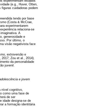
ivos experimentam estados
idade (e.g., Huver, Otten,
s figuras cuidadoras podem
reendida tendo por base
icismo (Costa & McCrae,
 para experimentarem
 experiência relaciona-se
 imaginativa. A
mo, generosidade e
so. Por último, o
ma visão negativista face
smo, extroversão e
2017; Zou et al., 2014).
vimento da personalidade
o juvenil.
 adolescência e jovem
nível cognitivo,
ido como uma fase de
terá de ser
de idade designa-se de
ar a formação identitária