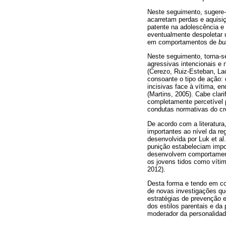
Neste seguimento, sugere-
acarretam perdas e aquisiç
patente na adolescência e 
eventualmente despoletar 
em comportamentos de
bu
Neste seguimento, torna-s
agressivas intencionais e 
(Cerezo, Ruiz-Esteban, La
consoante o tipo de ação: d
incisivas face à vítima, e
(Martins, 2005). Cabe clari
completamente percetível 
condutas normativas do cre
De acordo com a literatura
importantes ao nível da re
desenvolvida por Luk et al
punição estabeleciam imp
desenvolvem comportamento
os jovens tidos como vítim
2012).
Desta forma e tendo em c
de novas investigações q
estratégias de prevenção e
dos estilos parentais e d
moderador da personalidad