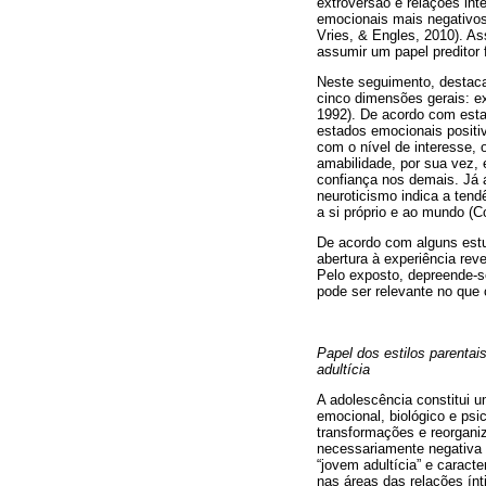
extroversão e relações int
emocionais mais negativos
Vries, & Engles, 2010). A
assumir um papel preditor 
Neste seguimento, destaca
cinco dimensões gerais: ex
1992). De acordo com esta
estados emocionais positiv
com o nível de interesse, 
amabilidade, por sua vez, 
confiança nos demais. Já 
neuroticismo indica a tend
a si próprio e ao mundo (
De acordo com alguns estu
abertura à experiência rev
Pelo exposto, depreende-s
pode ser relevante no qu
Papel dos estilos parenta
adultícia
A adolescência constitui u
emocional, biológico e ps
transformações e reorganiz
necessariamente negativa (
“jovem adultícia” e carac
nas áreas das relações ínti