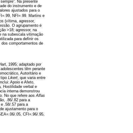
e sempre”. Na presente
dade do instrumento e de
alores ajustados para o
=.99, NFI=.99. Martins e
s (vítima, agressor,
ressão. O agrupamento é
ção >18; agressor, na
e na subescala vitimação
ilizada para definir os
as dos comportamentos de
art, 1995; adaptado por
s adolescentes têm perante
mocrático, Autoritário e
 tipo
Likert
, que varia entre
clui: Apoio e Afeto,
a
,
Hostilidade verbal e
ncia interna demonstrou
to. No que refere aos
Alfas
ão, .86/.82 para a
e .58/.57 para a
 de ajustamento para o
EA=.06/.05, CFI=.96/.95,