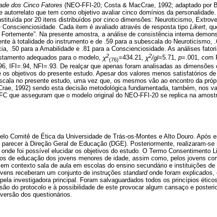
dade dos Cinco Fatores
(NEO-FFI-20; Costa & MacCrae, 1992; adaptado por Be
e autorrelato que tem como objetivo avaliar cinco domínios da personalidade
tituída por 20 itens distribuídos por cinco dimensões: Neuroticismo, Extrove
e Conscienciosidade. Cada item é avaliado através de resposta tipo
Likert
, qu
 Fortemente”. Na presente amostra, a análise de consistência interna demons
nte à totalidade do instrumento e de .59 para a subescala do Neuroticismo, .
cia, .50 para a Amabilidade e .81 para a Conscienciosidade. As análises fator
2
2
ustamento adequados para o modelo,
χ
=434.21,
χ
/gl
=5.71,
p
=.001, com
(76)
6, IFI=.94, NFI=.93. De realçar que apenas foram analisadas as dimensões 
 os objetivos do presente estudo. Apesar dos valores menos satisfatórios de 
 escala no presente estudo, uma vez que, os mesmos vão ao encontro da própr
Crae, 1992) sendo esta decisão metodológica fundamentada, também, nos v
FC que asseguram que o modelo original do NEO-FFI-20 se replica na amost
elo Comitê de Ética da Universidade de Trás-os-Montes e Alto Douro. Após es
 parecer à Direção Geral de Educação (DGE). Posteriormente, realizaram-se 
, onde foi possível elucidar os objetivos do estudo. O Termo Consentimento Li
dos de educação dos jovens menores de idade, assim como, pelos jovens co
em contexto sala de aula em escolas do ensino secundário e instituições de
ovens receberam um conjunto de instruções
standard
onde foram explicados, 
 pela investigadora principal. Foram salvaguardados todos os princípios ético
são do protocolo e à possibilidade de este provocar algum cansaço e poster
nversão dos questionários.