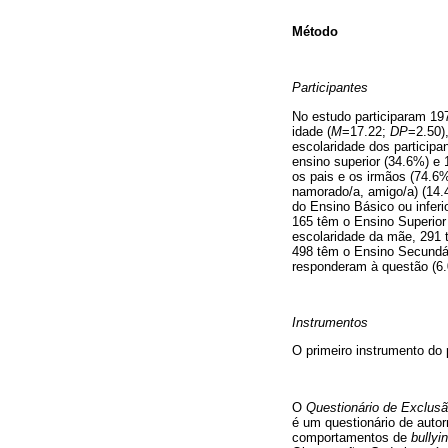
Método
Participantes
No estudo participaram 19
idade (
M
=17.22;
DP
=2.50)
escolaridade dos particip
ensino superior (34.6%) e 
os pais e os irmãos (74.6
namorado/a, amigo/a) (14.
do Ensino Básico ou inferi
165 têm o Ensino Superior
escolaridade da mãe, 291 t
498 têm o Ensino Secundár
responderam à questão (6
Instrumentos
O primeiro instrumento do 
O
Questionário de Exclusã
é um questionário de autor
comportamentos de
bullyi