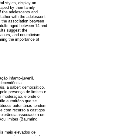
al styles, display an
aped by their family
of the adolescents and
father with the adolescent
on the association between
adults aged between 14 and
ults suggest the
viours, and neuroticism
uming the importance of
ão infanto-juvenil,
ndependência
ais, a saber: democrático,
 pela presença de limites e
om moderação, e onde o
lo autoritário que se
titudes autoritárias tendem
 e com recurso a castigos
 tolerância associado a um
/ou limites (Baumrind,
eis mais elevados de