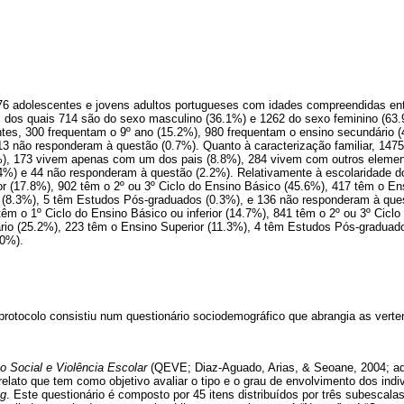
76 adolescentes e jovens adultos portugueses com idades compreendidas ent
, dos quais 714 são do sexo masculino (36.1%) e 1262 do sexo feminino (63.
antes, 300 frequentam o 9º ano (15.2%), 980 frequentam o ensino secundário 
13 não responderam à questão (0.7%). Quanto à caracterização familiar, 147
%), 173 vivem apenas com um dos pais (8.8%), 284 vivem com outros elemento
4%) e 44 não responderam à questão (2.2%). Relativamente à escolaridade do
or (17.8%), 902 têm o 2º ou 3º Ciclo do Ensino Básico (45.6%), 417 têm o E
 (8.3%), 5 têm Estudos Pós-graduados (0.3%), e 136 não responderam à que
êm o 1º Ciclo do Ensino Básico ou inferior (14.7%), 841 têm o 2º ou 3º Cicl
io (25.2%), 223 têm o Ensino Superior (11.3%), 4 têm Estudos Pós-graduado
.0%).
protocolo consistiu num questionário sociodemográfico que abrangia as vert
o Social e Violência Escolar
(QEVE; Diaz-Aguado, Arias, & Seoane, 2004; ada
relato que tem como objetivo avaliar o tipo e o grau de envolvimento dos ind
ng
. Este questionário é composto por 45 itens distribuídos por três subescala