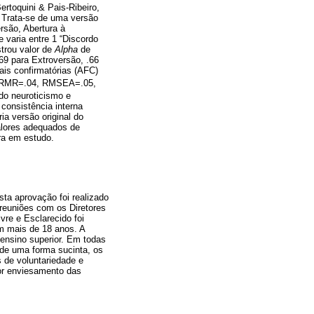
rtoquini & Pais-Ribeiro,
. Trata-se de uma versão
rsão, Abertura à
e varia entre 1 “Discordo
trou valor de
Alpha
de
69 para Extroversão, .66
iais confirmatórias (AFC)
 RMR=.04, RMSEA=.05,
do neuroticismo e
consistência interna
ia versão original do
alores adequados de
ra em estudo.
ta aprovação foi realizado
reuniões com os Diretores
vre e Esclarecido foi
m mais de 18 anos. A
 ensino superior. Em todas
de uma forma sucinta, os
s de voluntariedade e
ior enviesamento das