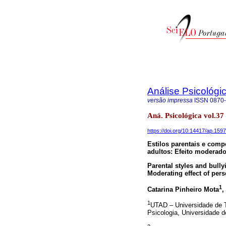
Análise Psicológi
versão impressa
ISSN
0870
Aná. Psicológica vol.37
https://doi.org/10.14417/ap.1597
Estilos parentais e com
adultos: Efeito moderado
Parental styles and bull
Moderating effect of pers
1
Catarina Pinheiro Mota
,
1
UTAD – Universidade de Tr
Psicologia, Universidade d