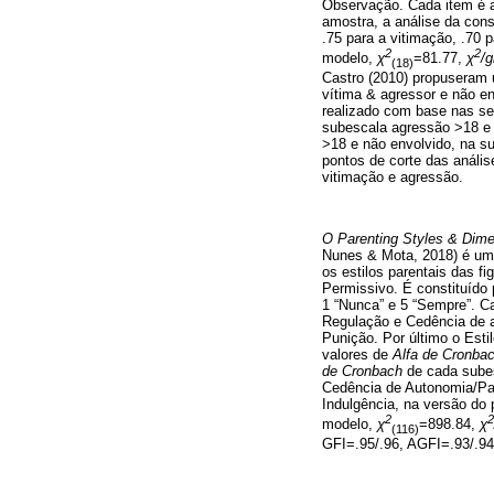
Observação. Cada item é a
amostra, a análise da con
.75 para a vitimação, .70 
2
2
modelo,
χ
=81.77,
χ
/g
(18)
Castro (2010) propuseram u
vítima & agressor e não e
realizado com base nas s
subescala agressão >18 e 
>18 e não envolvido, na su
pontos de corte das análi
vitimação e agressão.
O Parenting Styles & Dime
Nunes & Mota, 2018) é um 
os estilos parentais das f
Permissivo. É constituído 
1 “Nunca” e 5 “Sempre”. Ca
Regulação e Cedência de au
Punição. Por último o Esti
valores de
Alfa de Cronba
de Cronbach
de cada subesc
Cedência de Autonomia/Part
Indulgência, na versão do 
2
2
modelo,
χ
=898.84,
χ
(116)
GFI=.95/.96, AGFI=.93/.94,