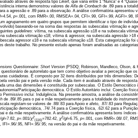
valiado através de resposta tipo
Likert
, que varia entre 1 “Nunca” e 4 “Quas
sistência interna demonstrou valores de
Alfa de Cronbach
de .89 para a totali
para a agressão e .89 para a observação. A análise confirmatória apresentou v
l
=4.54,
p
=.001, com RMR=.00, RMSEA=.04, CFI=.99, GFI=.99, AGFI=.98, IFI
m agrupamento em quatro grupos que permitem identificar o tipo de indivíduo
nvolvido) baseando-se na soma das respostas às subescalas vitimação e ag
eguintes
guidelines
: vítima, na subescala agressão ≤18 e na subescala vitima
na subescala vitimação ≤18; vítima & agressor, na subescala agressão >18 
bescala agressor ≤18 e na subescala vitimação ≤18. Esta categorização foi ut
ses deste trabalho. No presente estudo apenas foram analisadas as categori
nsions Questionnaire: Short Version
(PSDQ; Robinson, Mandleco, Olson, & H
questionário de autorrelato que tem como objetivo avaliar a perceção que o
iguras cuidadoras. É composto por 32 itens distribuídos por três dimensões: De
pela versão pai e pela versão mãe. Cada item é avaliado através de resposta
da uma das dimensões é constituída por subescalas. O Estilo Democrático in
tonomia/Participação democrática. O Estilo Autoritário inclui: Coerção físic
lo Permissivo inclui: Indulgência. Na presente amostra, a análise da consistê
ch
de .89/.85 para o pai e mãe respetivamente para a totalidade do instrumen
ala registam-se valores de .88/.83 para Apoio e afeto, .87/.83 para Regulaç
icipação democrática, .74/.74 para a Coerção física, .62/.62 para a Punição 
pai e da mãe respetivamente. A análise confirmatória apresenta bons índices
2
2
/gl
=7.82,
p
=.001/
χ
=782.42,
χ
/gl
=6.75,
p
=.001, com RMR=.08/.07, RMS
(116)
 IFI=.96/.95, NFI=.95/.95; na versão do pai e da mãe respetivamente.