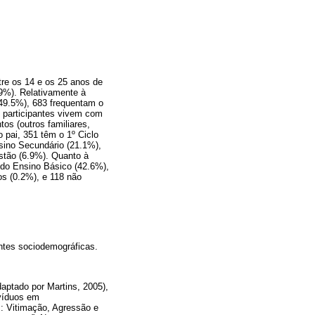
re os 14 e os 25 anos de
9%). Relativamente à
(49.5%), 683 frequentam o
5 participantes vivem com
s (outros familiares,
 pai, 351 têm o 1º Ciclo
nsino Secundário (21.1%),
stão (6.9%). Quanto à
o do Ensino Básico (42.6%),
s (0.2%), e 118 não
entes sociodemográficas.
ptado por Martins, 2005),
ivíduos em
s: Vitimação, Agressão e