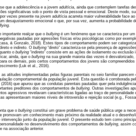
se que a adolescência e a jovem adultícia, ainda que contemplem tarefas des
ões significativas sob o ponto de vista pessoal e emocional. Deste modo, su
por vezes presente na jovem adultícia acarreta maior vulnerabilidade face ao
um desajustamento emocional o que, por sua vez, aumenta a probabilidade d
llying
.
e importante realçar que o
bullying
é um fenómeno que se caracteriza por um 
negativas pautadas por agressões físicas e/ou psicológicas como por exempl
casa, & Gonzalo, 2018). Estes tipos de comportamento podem ser categoriz
ireto e indireto. O
bullying
“direto” caracteriza-se pela presença de agressões
nquanto o
bullying
“indireto” consiste em as ações de isolamento ou exclusão i
ficar, ainda, que o
bullying
na sua grande maioria das vezes é desvalorizado,
para os demais, pois certos comportamentos dos jovens são compreendidos
scimento (Luk et al., 2016).
, as atitudes implementadas pelas figuras parentais no seio familiar parecem 
gulação comportamental da população juvenil. Esta questão é corroborada pe
. (2016) que apurou que as condutas parentais pautadas quer pela indulgência
ortantes preditores dos comportamentos de
bullying
. Outras investigações ap
s agressivos revelavam características ligadas ao traço de personalidade 
as apresentavam maiores níveis de introversão e rejeição social (e.g., Fossat
onta que o
bullying
constitui um grave problema de saúde pública urge a nec
ue promovam um conhecimento mais próximo da realidade atual e o desenho
 intervenção junto da população juvenil. O presente estudo tem como principal
a personalidade no desenvolvimento dos comportamentos de
bullying
, assim c
e na associação anterior.