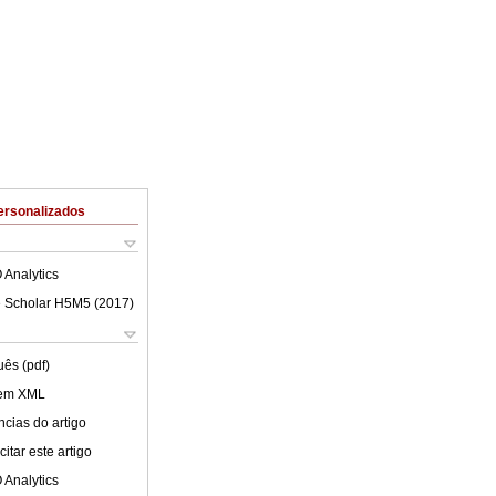
ersonalizados
 Analytics
 Scholar H5M5 (
2017
)
uês (pdf)
 em XML
cias do artigo
itar este artigo
 Analytics