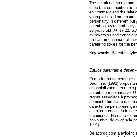
The emotional nature and th
important contribution to 
environment and the relatio
young adults. The present 
personality in different bu
parenting styles and bull
25 years old (
M
=17:22,
SD
extraversion and conscient
trait as an enhancer of the
parenting styles for the p
Key words
: Parental style
Estilos parentais e desenv
Como forma de perceber o c
Baumrind (1991) propôs um
disponibilizada e controlo
autoritário e permissivo. O
regras associada à promoç
ambiente familiar é caloro
caracteriza pela presença 
a limitar a capacidade de 
e punições. No outro extre
baixo nível de exigência p
1991).
De acordo com a evidência