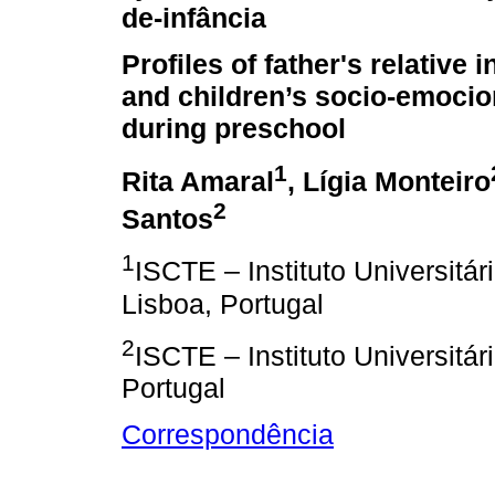
de-infância
Profiles of father's relative
and children’s socio-emocio
during preschool
1
Rita Amaral
, Lígia Monteiro
2
Santos
1
ISCTE – Instituto Universitár
Lisboa, Portugal
2
ISCTE – Instituto Universitár
Portugal
Correspondência