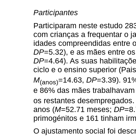
Participantes
Participaram neste estudo 283
com crianças a frequentar o j
idades compreendidas entre o
DP
=5.32), e as mães entre os
DP
=4.64). As suas habilitaçõe
ciclo e o ensino superior (Pai
M
=14.63,
DP
=3.39). 91%
(anos)
e 86% das mães trabalhavam 
os restantes desempregados. 
anos (
M
=52.71 meses;
DP
=8.
primogénitos e 161 tinham ir
O ajustamento social foi desc