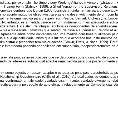
didas, por exemplo The Supervisory Working Alliance Inventory (Efstation, 
 – Trainee Form (Bahrick, 1989), a Short Version of the Supervisory Relationsh
ponentes centrais que Bordin (1983) considera fundamentais para o desenvol
a no acordo mútuo de objectivos, tarefas e no desenvolvimento de um bom l
ualmente uma medida para o supervisor (Pearce, Beinart, Clohessy, & Cooper
. No entanto, esta medida parece ser um instrumento mais adequado e actua
xistentes. Para além de integrar, engloba as componentes de aprendizagem t
xiva e subescala Estrutura) que servem de base à supervisão (Palomo et al.
s. Apresenta ainda como vantagens ser uma medida com boas qualidades psi
cia a sua aplicabilidade. Visto que à luz do que acontece nos instrumentos de 
ministrar e preencher têm maior adesão (Brown, Dreis, & Nace, 1999). Por fi
e e integradora podendo ser aplicada em supervisão, independentemente da 
 a existir poucas investigações que se debrucem sobre o conceito de supervi
sendo de interesse substancial adaptar uma medida para que posteriormente s
m como objectivo traduzir, adaptar e estudar as principais características p
Relationship Questionnaire (Cliffe et al., 2016). As qualidades psicométricas 
ial confirmatória, fiabilidade, validade discriminante, validade divergente rel
preditiva para a percepção de auto-eficácia relativamente às Competências B