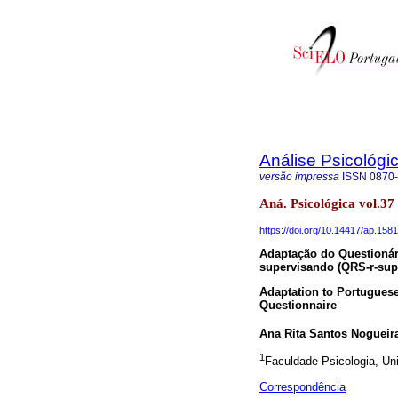
Análise Psicológi
versão impressa
ISSN
0870
Aná. Psicológica vol.37
https://doi.org/10.14417/ap.1581
Adaptação do Questionár
supervisando (QRS-r-sup
Adaptation to Portuguese
Questionnaire
Ana Rita Santos Nogueir
1
Faculdade Psicologia, Uni
Correspondência