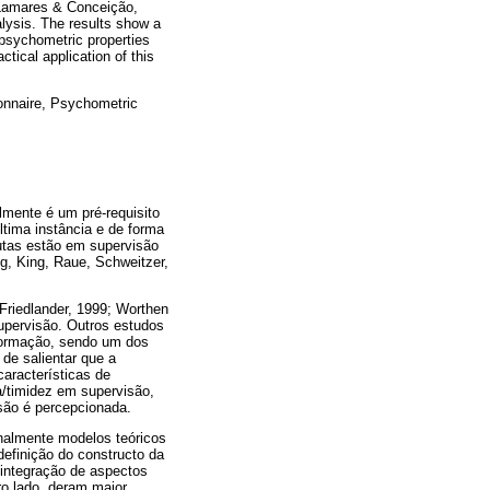
 Lamares & Conceição,
alysis. The results show a
psychometric properties
ctical application of this
ionnaire, Psychometric
mente é um pré-requisito
ltima instância e de forma
eutas estão em supervisão
g, King, Raue, Schweitzer,
 Friedlander, 1999; Worthen
upervisão. Outros estudos
formação, sendo um dos
de salientar que a
aracterísticas de
a/timidez em supervisão,
isão é percepcionada.
onalmente modelos teóricos
efinição do constructo da
 integração de aspectos
ro lado, deram maior