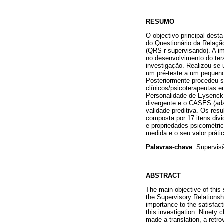
RESUMO
O objectivo principal dest
do Questionário da Relaçã
(QRS-r-supervisando). A i
no desenvolvimento do tera
investigação. Realizou-se 
um pré-teste a um pequeno
Posteriormente procedeu-s
clínicos/psicoterapeutas 
Personalidade de Eysenck 
divergente e o CASES (ada
validade preditiva. Os resu
composta por 17 itens div
e propriedades psicométrica
medida e o seu valor prát
Palavras-chave
: Supervis
ABSTRACT
The main objective of this 
the Supervisory Relationsh
importance to the satisfact
this investigation. Ninety 
made a translation, a retr