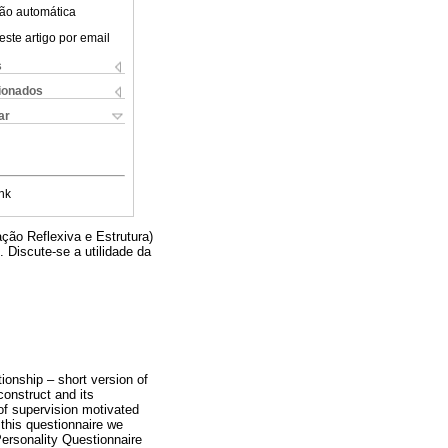
ão automática
este artigo por email
s
cionados
ar
nk
ção Reflexiva e Estrutura)
. Discute-se a utilidade da
ionship – short version of
construct and its
 of supervision motivated
 this questionnaire we
Personality Questionnaire