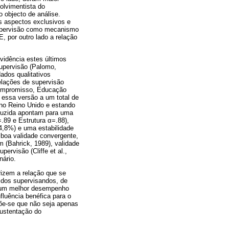
olvimentista do
 objecto de análise.
s aspectos exclusivos e
 supervisão como mecanismo
, por outro lado a relação
evidência estes últimos
Supervisão (Palomo,
ados qualitativos
elações de supervisão
 Compromisso, Educação
 essa versão a um total de
 no Reino Unido e estando
eduzida apontam para uma
.89 e Estrutura α=.88),
4,8%) e uma estabilidade
boa validade convergente,
m (Bahrick, 1989), validade
pervisão (Cliffe et al.,
nário.
rizem a relação que se
 dos supervisandos, de
e um melhor desempenho
fluência benéfica para o
põe-se que não seja apenas
sustentação do