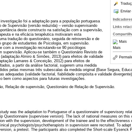
Traduç
Enviar 
Indicadore
a investigação foi a adaptação para a população portuguesa
o de Supervisão (versão reduzida) – versão supervisando
Links rela
mportância deste constructo na satisfação com a supervisão,
Compartilh
peuta e na eficácia terapêutica motivaram esta
uma tradução do questionário, seguida de retroversão e de
Mais
 grupo de estudantes de Psicologia, em supervisão.
e com a investigação recrutando-se 90 psicólogos
Mais
em supervisão. Aplicou-se também o Questionário Revisto de
(adaptação Almiro & Simões, 2013) para efeitos de validade
Permali
ptação Lamares & Conceição, 2012) para efeitos de
ltados, a partir da análise factorial, sugerem uma medida
ididos pelas mesmas três subescalas da medida original (Base Segura, Educa
s adequadas (validade factorial, fiabilidade compósita e validade divergente)
ico bem como aspectos para futuras investigações.
ão, Relação de supervisão, Questionário de Relação de Supervisão.
study was the adaptation to Portuguese of a questionnaire of supervisory relat
ip Questionnaire (supervisee version). The lack of national measures on this 
ion with the supervision, development of the trainee and to the effectiveness
clinical psychologists/psychotherapists in supervision were recruited. To adapt
oversion, a pretest. The participants also completed the Short-scale Eysenck 