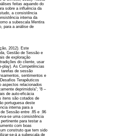
nálises feitas aquando do
ura sobre a influência da
studo, a consistência
nsistência interna da
como a subescala Mentira
, para a análise de
ção, 2012). Este
juda, Gestão de Sessão e
ais de exploração
tradições do cliente, usar
le-play). As Competências
 tarefas de sessão
pensamentos, sentimentos e
 Desafios Terapêuticos
do aspectos relacionados
camente deprimido/a”; “8 –
is de auto-eficácia
s itens são cotados de
ão portuguesa deste
ncia interna para a
de Sessão entre .85 e .96
serva-se uma consistência
 pertinente para testar a
strumento com boas
 um construto que tem sido
ilizar-se-á a subescala de