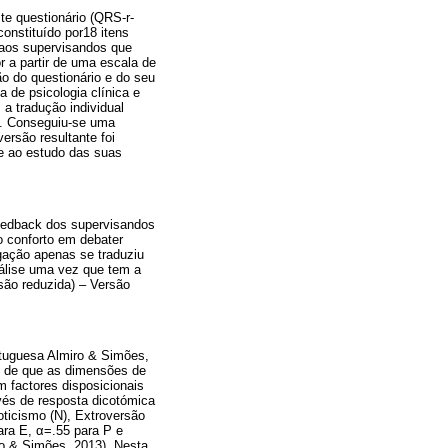
ste questionário (QRS-r-
onstituído por18 itens
 aos supervisandos que
 a partir de uma escala de
o do questionário e do seu
 de psicologia clínica e
a tradução individual
a. Conseguiu-se uma
ersão resultante foi
se ao estudo das suas
 feedback dos supervisandos
o conforto em debater
gação apenas se traduziu
nálise uma vez que tem a
rsão reduzida) – Versão
tuguesa Almiro & Simões,
o de que as dimensões de
 factores disposicionais
vés de resposta dicotómica
oticismo (N), Extroversão
ara E, α=.55 para P e
ro & Simões, 2013). Nesta