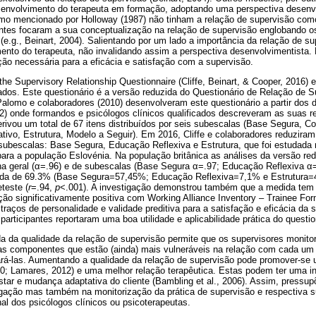
envolvimento do terapeuta em formação, adoptando uma perspectiva desenv
o mencionado por Holloway (1987) não tinham a relação de supervisão como
tes focaram a sua conceptualização na relação de supervisão englobando o
(e.g., Beinart, 2004). Salientando por um lado a importância da relação de
nto do terapeuta, não invalidando assim a perspectiva desenvolvimentista. E
ão necessária para a eficácia e satisfação com a supervisão.
the Supervisory Relationship Questionnaire (Cliffe, Beinart, & Cooper, 2016) 
dos. Este questionário é a versão reduzida do Questionário de Relação de 
Palomo e colaboradores (2010) desenvolveram este questionário a partir dos d
02) onde formandos e psicólogos clínicos qualificados descreveram as suas r
rivou um total de 67 itens distribuídos por seis subescalas (Base Segura,
ivo, Estrutura, Modelo a Seguir). Em 2016, Cliffe e colaboradores reduziram
s subescalas: Base Segura, Educação Reflexiva e Estrutura, que foi estudada
ra a população Eslovénia. Na população britânica as análises da versão r
rna geral (α=.96) e de subescalas (Base Segura α=.97; Educação Reflexiva α=
cada de 69.3% (Base Segura=57,45%; Educação Reflexiva=7,1% e Estrutura=
teste (
r
=.94,
p
<.001). A investigação demonstrou também que a medida tem 
ção significativamente positiva com Working Alliance Inventory – Trainee For
traços de personalidade e validade preditiva para a satisfação e eficácia da su
participantes reportaram uma boa utilidade e aplicabilidade prática do questio
a da qualidade da relação de supervisão permite que os supervisores monito
 as componentes que estão (ainda) mais vulneráveis na relação com cada um
ará-las. Aumentando a qualidade da relação de supervisão pode promover-s
10; Lamares, 2012) e uma melhor relação terapêutica. Estas podem ter uma in
star e mudança adaptativa do cliente (Bambling et al., 2006). Assim, pressu
tigação mas também na monitorização da prática de supervisão e respectiva 
al dos psicólogos clínicos ou psicoterapeutas.