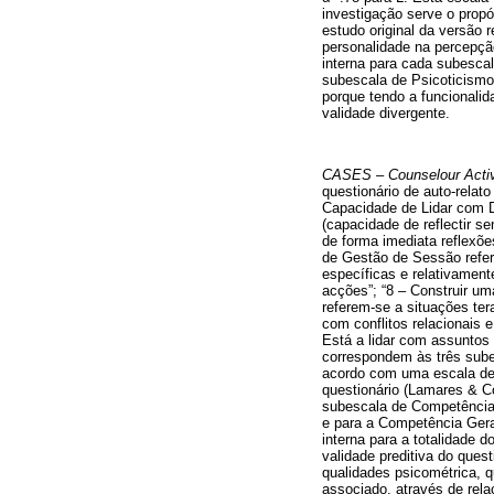
investigação serve o propó
estudo original da versão r
personalidade na percepção
interna para cada subescal
subescala de Psicoticismo
porque tendo a funcionalid
validade divergente.
CASES – Counselour Activi
questionário de auto-relat
Capacidade de Lidar com D
(capacidade de reflectir se
de forma imediata reflexõe
de Gestão de Sessão refer
específicas e relativament
acções”; “8 – Construir um
referem-se a situações ter
com conflitos relacionais 
Está a lidar com assuntos 
correspondem às três sube
acordo com uma escala de 
questionário (Lamares & Co
subescala de Competências
e para a Competência Geral
interna para a totalidade d
validade preditiva do ques
qualidades psicométrica, 
associado, através de rela