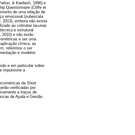
Patton, & Kardash, 1990) e
ip Questionnaire (Cliffe et
vimento de uma relação de
aço emocional (subescala
, 2013), embora não exista
lizado ao colmatar lacunas
écnica e estrutural
, 2010) e não estão
cométricas e ser uma
aplicação clínica, as
m, referimos o ser
orientação e modelos
são e em particular sobre
e impulsione a
sicométricas da Short
serão verificadas por
ativamente a traços de
ásicas de Ajuda e Gestão