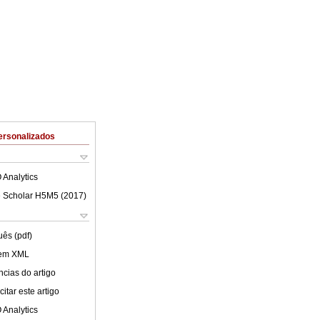
ersonalizados
 Analytics
 Scholar H5M5 (
2017
)
uês (pdf)
 em XML
cias do artigo
itar este artigo
 Analytics