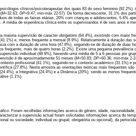
psicólogos clínicos/psicoterapeutas dos quais 83 do sexo feminino (92.2%).
(
M
=32.63;
DP
=9.47; min-máx 22-57). De forma decrescente, 31.1% dos part
duos de todas as faixas etárias, 20% com crianças e adolescentes, 5.6% a
 A média de experiência clínica entre os supervisandos é de seis anos e mei
a maioria supervisão de caracter obrigatório (64.4%), existindo com maior fr
(41.1%) e, menos frequente a mensal (8.9%). Relativamente à duração das s
cia com a duração de uma hora (47.8%), seguindo-se de duração de duas hor
os frequente, mais de quatro horas (2.2%). Existe uma pequena prevalência 
supervisão individual (48.9%), havendo uma média de 5 a 6 pessoas por grup
pervisão é de aproximadamente 51 meses (
M
=50.83;
DP
=60.36; min-máx 2-24
ontexto profissional (41.1%), seguindo-se o contexto académico (31.1%) e p
tífica (27.8%). Nesta amostra as orientações teóricas mais frequentes são a
(24.4%), a Integrativa (24.4%) e a Dinâmica (20%), sendo as menos frequent
álise (1.1%).
áfico
. Foram recolhidas informações acerca do género, idade, nacionalidade,
caracterizar a supervisão actual foram solicitadas informações acerca do tem
ional ou sociedade; individual ou grupal; obrigatória ou opcional), da perioci