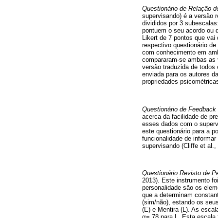
Questionário de Relação d
supervisando) é a versão r
divididos por 3 subescala
pontuem o seu acordo ou d
Likert de 7 pontos que vai
respectivo questionário de
com conhecimento em ambas
compararam-se ambas as v
versão traduzida de todos o
enviada para os autores da
propriedades psicométrica
Questionário de Feedback
acerca da facilidade de p
esses dados com o supervi
este questionário para a 
funcionalidade de informar
supervisando (Cliffe et al.,
Questionário Revisto de P
2013). Este instrumento f
personalidade são os elem
que a determinam constant
(sim/não), estando os seus
(E) e Mentira (L). As esca
α=.78 para L. Esta escala 