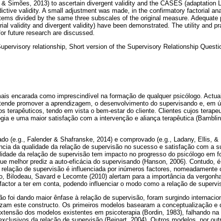
o & Simões, 2013) to ascertain divergent validity and the CASES (adaptation
ictive validity. A small adjustment was made, in the confirmatory factorial an
ems divided by the same three subscales of the original measure. Adequate 
rial validity and divergent validity) have been demonstrated. The utility and pra
r future research are discussed.
Supervisory relationship, Short version of the Supervisory Relationship Quest
ais encarada como imprescindível na formação de qualquer psicólogo. Actual
retende promover a aprendizagem, o desenvolvimento do supervisando e, em ú
dos terapêuticos, tendo em vista o bem-estar do cliente. Clientes cujos terap
gia e uma maior satisfação com a intervenção e aliança terapêutica (Bamblin
do (e.g., Falender & Shafranske, 2014) e comprovado (e.g., Ladany, Ellis, &
ância da qualidade da relação de supervisão no sucesso e satisfação com a s
idade da relação de supervisão tem impacto no progresso do psicólogo em 
e melhor prediz a auto-eficácia do supervisando (Hanson, 2006). Contudo, é 
 relação de supervisão é influenciada por inúmeros factores, nomeadamente c
o, Bilodeau, Savard e Lecomte (2010) alertam para a importância da vergonh
factor a ter em conta, podendo influenciar o modo como a relação de superv
o foi dando maior ênfase à relação de supervisão, foram surgindo internaci
izam este constructo. Os primeiros modelos basearam a conceptualização e d
extensão dos modelos existentes em psicoterapia (Bordin, 1983), falhando na
xclusivos da relação de supervisão (Beinart, 2004). Outros modelos, por out