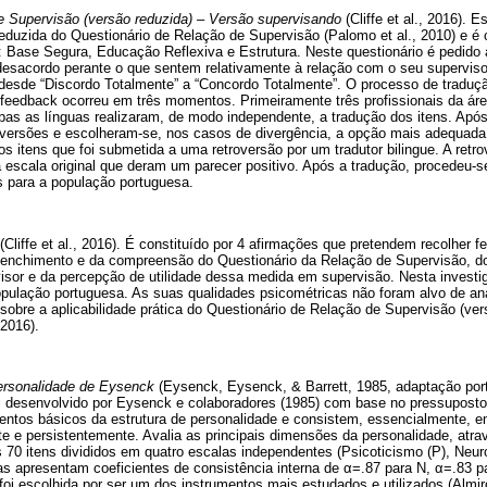
e Supervisão (versão reduzida) – Versão supervisando
(Cliffe et al., 2016). E
eduzida do Questionário de Relação de Supervisão (Palomo et al., 2010) e é c
s: Base Segura, Educação Reflexiva e Estrutura. Neste questionário é pedido
esacordo perante o que sentem relativamente à relação com o seu supervisor
 desde “Discordo Totalmente” a “Concordo Totalmente”. O processo de traduçã
 feedback ocorreu em três momentos. Primeiramente três profissionais da área
 as línguas realizaram, de modo independente, a tradução dos itens. Após 
ersões e escolheram-se, nos casos de divergência, a opção mais adequad
s itens que foi submetida a uma retroversão por um tradutor bilingue. A retrov
 escala original que deram um parecer positivo. Após a tradução, procedeu-
s para a população portuguesa.
(Cliffe et al., 2016). É constituído por 4 afirmações que pretendem recolher
reenchimento e da compreensão do Questionário da Relação de Supervisão, d
sor e da percepção de utilidade dessa medida em supervisão. Nesta investi
população portuguesa. As suas qualidades psicométricas não foram alvo de a
 sobre a aplicabilidade prática do Questionário de Relação de Supervisão (ve
 2016).
ersonalidade de Eysenck
(Eysenck, Eysenck, & Barrett, 1985, adaptação por
oi desenvolvido por Eysenck e colaboradores (1985) com base no pressupost
entos básicos da estrutura de personalidade e consistem, essencialmente, em
e e persistentemente. Avalia as principais dimensões da personalidade, atra
 70 itens divididos em quatro escalas independentes (Psicoticismo (P), Neur
las apresentam coeficientes de consistência interna de α=.87 para N, α=.83 p
foi escolhida por ser um dos instrumentos mais estudados e utilizados (Almi