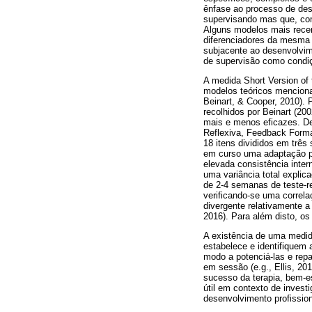
ênfase ao processo de des
supervisando mas que, com
Alguns modelos mais recen
diferenciadores da mesma 
subjacente ao desenvolvime
de supervisão como condiç
A medida Short Version of 
modelos teóricos menciona
Beinart, & Cooper, 2010). 
recolhidos por Beinart (20
mais e menos eficazes. De
Reflexiva, Feedback Format
18 itens divididos em trê
em curso uma adaptação pa
elevada consistência inte
uma variância total expli
de 2-4 semanas de teste-re
verificando-se uma correla
divergente relativamente a 
2016). Para além disto, os 
A existência de uma medid
estabelece e identifiquem
modo a potenciá-las e rep
em sessão (e.g., Ellis, 20
sucesso da terapia, bem-e
útil em contexto de inves
desenvolvimento profission