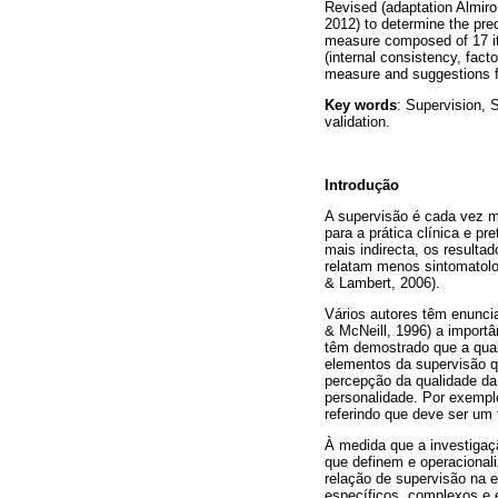
Revised (adaptation Almir
2012) to determine the pred
measure composed of 17 it
(internal consistency, facto
measure and suggestions fo
Key words
: Supervision, 
validation.
Introdução
A supervisão é cada vez m
para a prática clínica e p
mais indirecta, os resulta
relatam menos sintomatolo
& Lambert, 2006).
Vários autores têm enuncia
& McNeill, 1996) a import
têm demostrado que a qual
elementos da supervisão qu
percepção da qualidade da
personalidade. Por exempl
referindo que deve ser um 
À medida que a investigaçã
que definem e operacional
relação de supervisão na 
específicos, complexos e e