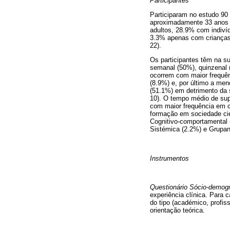
Participantes
Participaram no estudo 90 
aproximadamente 33 anos 
adultos, 28.9% com indiví
3.3% apenas com crianças.
22).
Os participantes têm na su
semanal (50%), quinzenal 
ocorrem com maior frequên
(8.9%) e, por último a men
(51.1%) em detrimento da 
10). O tempo médio de su
com maior frequência em c
formação em sociedade cien
Cognitivo-comportamental 
Sistémica (2.2%) e Grupan
Instrumentos
Questionário Sócio-demogr
experiência clínica. Para 
do tipo (académico, profiss
orientação teórica.