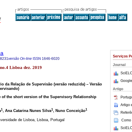
ca
Serviços P
-8231
versão On-line
ISSN
1646-6020
Journal
 no.4 Lisboa dez. 2019
SciELO
Google
io da Relação de Supervisão (versão reduzida) – Versão
ervisando)
Artigo
 of the short version of the Supervisory Relationship
Portug
Artigo
1
1
1
a
, Ana Catarina Nunes Silva
, Nuno Conceição
Referên
versidade de Lisboa, Lisboa, Portugal
Como c
SciELO