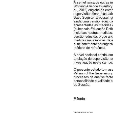
À semelhança de outras me
Working Alliance Inventory
al., 2016) engloba as com
supervisão eficaz, basead
Base Segura). E possuí ig
ainda uma versão reduzida
apresentadas às medidas e
(subescala Educação Refle
incluídas noutras medida
versão reduzida, o que ali
medidas mais rápidas de ad
suficientemente abrangent
teóricos de referência.
A nível nacional continuam
a relação de supervisão, 
investigação neste campo.
O presente estudo tem assi
Version of the Supervisory 
processos de análise factor
personalidade e validade 
de Sessão.
Método