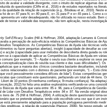
sito de avaliar a validade divergente, com o intuito de replicar algumas das a
eduzida do questionário (Cliffe et al., 2016) e de estudos reportados na literat
 da qualidade da relação de supervisão (e.g., Bilodeau et al., 2010). Neste e
a foi de α=.87 para N, α=.80 para E, α=.31 para P e α=.65 para L. Como a co
 apresenta um valor desadequando, não foi utilizada no nosso estudo. Bem 
ade de testar a validade das respostas, não tem aplicação, nesta investigação
ty Self-Efficacy Scales
(Hill & Hoffman, 2004, adaptação Lamares & Concei
o avalia a percepção de auto-eficácia relativa às Competências Básicas de A
esafios Terapêuticos. As Competências Básicas de Ajuda são técnicas verb
ntimentos ou fazer perguntas abertas), insight (capacidade de desafiar as con
s) e acção (capacidade para usar métodos de descoberta direta guiada ou ro
em-se à capacidade de aplicar as Competências Básicas de Ajuda em várias
e comuns (por exemplo, “3 – Ajudar o seu/a sua cliente a explorar os seus 
a conceptualização clara do seu/da sua cliente e das suas dificuldades”). Os
apêuticas que a maioria dos clínicos considera bastante desafiantes, incluin
e outros relacionados com o distress do paciente (por exemplo, “1 – Está clini
que você pessoalmente considera difíceis de lidar”). Estas competências gera
scalas que constituem este questionário, perfazendo um total de 44 itens. O
Likert de 10 pontos (0=nenhuma confiança; 9=muita confiança). Na adaptaç
nceição, 2012) foi feita uma análise exploratória verificando-se uma consistê
 Básicas de Ajuda que varia entre .85 e .96, para a Competência de Gestão 
 de Lidar com Desafios Terapêuticos entre .94 e .97. Na versão original ob
os itens de .75 (Hill & Hoffman, 2004). A utilização deste questionário torna-se
tionário que se pretende adaptar, tendo sido escolhido uma vez que é um in
que está previamente adaptado para a população portuguesa permitindo medir
ções preditivas, à relação de supervisão (Hanson, 2006). No nosso estudo, ut