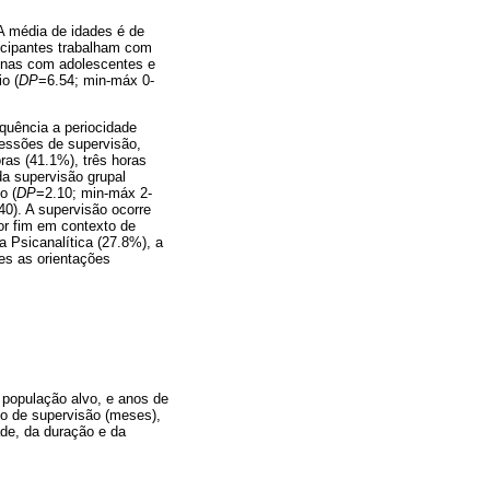
 A média de idades é de
icipantes trabalham com
penas com adolescentes e
o (
DP
=6.54; min-máx 0-
equência a periocidade
essões de supervisão,
as (41.1%), três horas
da supervisão grupal
o (
DP
=2.10; min-máx 2-
0). A supervisão ocorre
or fim em contexto de
 Psicanalítica (27.8%), a
es as orientações
 população alvo, e anos de
po de supervisão (meses),
dade, da duração e da