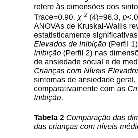
refere às dimensões dos sinto
2
Trace=0.90,
χ
(4)=96.3,
p
<.
ANOVAs de Kruskal-Wallis rev
estatisticamente significativa
Elevados de Inibição
(Perfil 1
Inibição
(Perfil 2) nas dimens
de ansiedade social e de med
Crianças com Níveis Elevados
sintomas de ansiedade geral,
comparativamente com as
Cr
Inibição
.
Tabela 2
Comparação das dim
das crianças com níveis médi