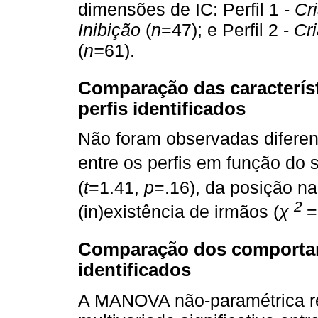
dimensões de IC: Perfil 1 -
Cr
Inibição
(
n
=47); e Perfil 2 -
Cr
(
n=
61).
Comparação das caracterís
perfis identificados
Não foram observadas diferenç
entre os perfis em função do 
(
t
=1.41,
p
=.16), da posição na 
2
(in)existência de irmãos (
χ
=
Comparação dos comportam
identificados
A MANOVA não-paramétrica re