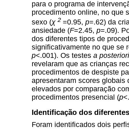
para o programa de intervenç
procedimento online, no que s
2
sexo (
χ
=0.95,
p
=.62) da cri
ansiedade (
F
=2.45,
p
=.09). P
dos diferentes tipos de proce
significativamente no que se r
p
<.001). Os testes
a posterior
revelaram que as crianças re
procedimentos de despiste pa
apresentaram scores globais d
elevados por comparação com 
procedimentos presencial (
p
<
Identificação dos diferentes
Foram identificados dois perf