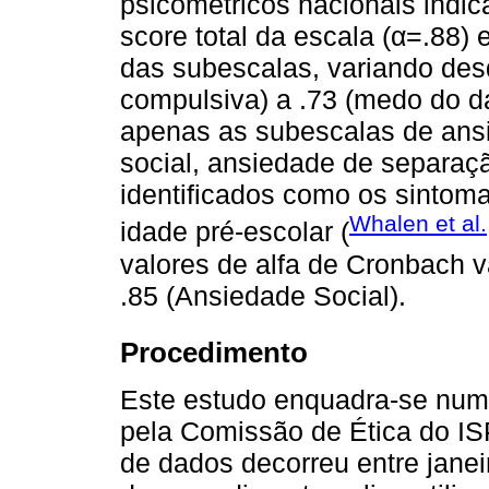
psicométricos nacionais indic
score total da escala (α=.88) e
das subescalas, variando des
compulsiva) a .73 (medo do da
apenas as subescalas de ans
social, ansiedade de separaç
identificados como os sinto
Whalen et al.
idade pré-escolar (
valores de alfa de Cronbach 
.85 (Ansiedade Social).
Procedimento
Este estudo enquadra-se num 
pela Comissão de Ética do ISPA
de dados decorreu entre janei