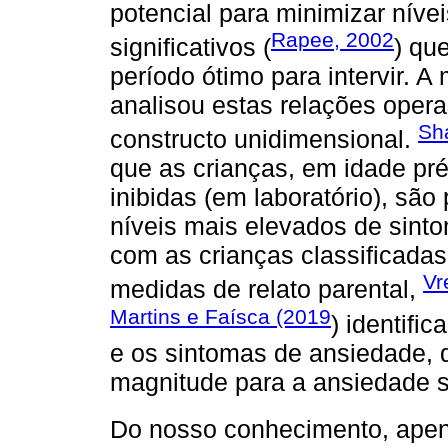
potencial para minimizar níve
Rapee, 2002
significativos (
) qu
período ótimo para intervir. A
analisou estas relações oper
Sh
constructo unidimensional.
que as crianças, em idade pré
inibidas (em laboratório), sã
níveis mais elevados de sint
com as crianças classificada
Vr
medidas de relato parental,
Martins e Faísca (2019
) identifi
e os sintomas de ansiedade, 
magnitude para a ansiedade s
Do nosso conhecimento, ape