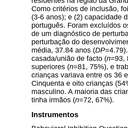
residentes na região da Grand
Como critérios de inclusão, fo
(3-6 anos); e (2) capacidade 
português. Foram excluídos os
de um diagnóstico de perturb
perturbação do desenvolvimen
média, 37.84 anos (
DP
=4.79)
casada/união de facto (
n
=93, 
superiores (
n
=81, 75%), e tra
crianças variava entre os 36 
Cinquenta e oito crianças (5
masculino. A maioria das cria
tinha irmãos (
n
=72, 67%).
Instrumentos