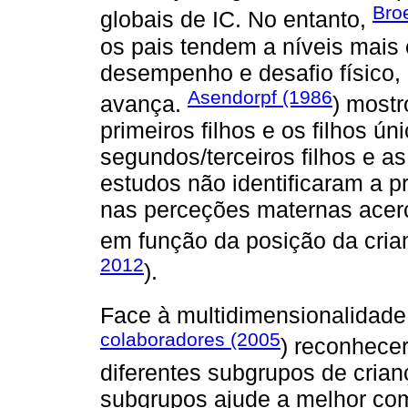
Bro
globais de IC. No entanto,
os pais tendem a níveis mais
desempenho e desafio físico,
Asendorpf (1986
avança.
) most
primeiros filhos e os filhos 
segundos/terceiros filhos e a
estudos não identificaram a p
nas perceções maternas acerc
em função da posição da crianç
2012
).
Face à multidimensionalidade
colaboradores (2005
) reconhece
diferentes subgrupos de crian
subgrupos ajude a melhor comp