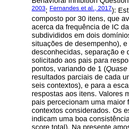
Behavioral Inhibition Question
2003
Fernandes et al., 2017
;
): Es
composto por 30 itens, que av
acerca da frequência de IC da
subdivididos em dois domínios
situações de desempenho), e 
desconhecidas, separação e de
solicitado aos pais para resp
pontos, variando de 1 (
Quase
resultados parciais de cada 
seis contextos), e para a esc
respostas aos itens. Valores
pais percecionam uma maior f
contextos considerados. Os e
indicam uma boa consistência 
score total). Na presente amo