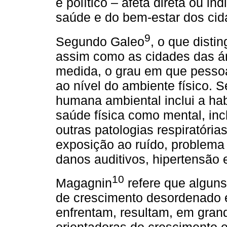
e político – afeta direta ou i
saúde e do bem-estar dos cid
9
Segundo Galeo
, o que disti
assim como as cidades das á
medida, o grau em que pessoa
ao nível do ambiente físico. 
humana ambiental inclui a hab
saúde física como mental, in
outras patologias respiratória
exposição ao ruído, problema
danos auditivos, hipertensão 
10
Magagnin
refere que alguns
de crescimento desordenado e
enfrentam, resultam, em grand