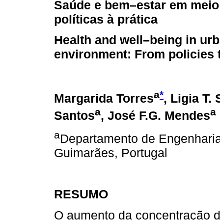
Saúde e bem–estar em meio
políticas à prática
Health and well–being in ur
environment: From policies t
a
*
Margarida Torres
, Ligia T. 
a
a
Santos
, José F.G. Mendes
a
Departamento de Engenharia 
Guimarães, Portugal
RESUMO
O aumento da concentração d