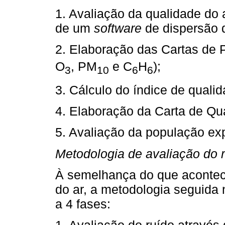
1. Avaliação da qualidade do
de um
software
de dispersão 
2. Elaboração das Cartas de 
O
, PM
e C
H
);
3
10
6
6
3. Cálculo do índice de qualid
4. Elaboração da Carta de Qua
5. Avaliação da população ex
Metodologia de avaliação do 
À semelhança do que acontec
do ar, a metodologia seguida
a 4 fases: