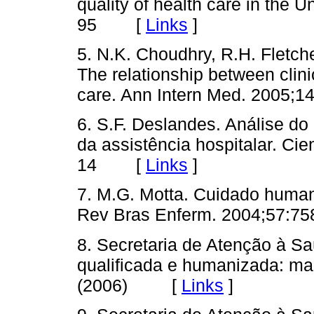
quality of health care in the 
95 [
Links
]
5. N.K. Choudhry, R.H. Fletch
The relationship between clini
care. Ann Intern Med. 200
6. S.F. Deslandes. Análise do
da assistência hospitalar. Cie
14 [
Links
]
7. M.G. Motta. Cuidado huma
Rev Bras Enferm. 2004;57
8. Secretaria de Atenção à Sa
qualificada e humanizada: man
(2006) [
Links
]