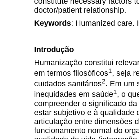
constitute necessary factors 
doctor/patient relationship.
Keywords
: Humanized care. 
Introdução
Humanização constitui relevan
1
em termos filosóficos
, seja r
2
cuidados sanitários
. Em um s
1
inequidades em saúde
, o qu
compreender o significado da
estar subjetivo e à qualidade
articulação entre dimensões d
funcionamento normal do or