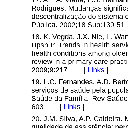
Rodrigues. Mudanças signific
descentralização do sistema 
Pública. 2002;18 Sup:139
18. K. Vegda, J.X. Nie, L. Wa
Upshur. Trends in health servi
health conditions among older 
review in a primary care prac
2009;9:217 [
Links
]
19. L.C. Fernandes, A.D. Berto
serviços de saúde pela popula
Saúde da Família. Rev Saúde 
603 [
Links
]
20. J.M. Silva, A.P. Caldeira.
qualidade da assistência: per