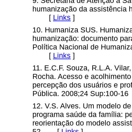
9. Secretaria de Atenção à S
humanização da assistência ho
[
Links
]
10. Humaniza SUS. Humanizaç
humanização: documento para
Política Nacional de Humaniz
[
Links
]
11. E.C.F. Souza, R.L.A. Vila
Rocha. Acesso e acolhimento 
percepção dos usuários e pro
Pública. 2008;24 Sup:100
12. V.S. Alves. Um modelo d
programa saúde da família: pe
reorientação do modelo assiste
52 [
Links
]