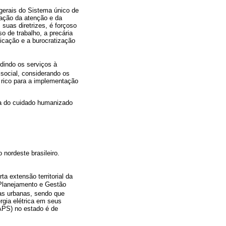
gerais do Sistema único de
zação da atenção e da
uas diretrizes, é forçoso
o de trabalho, a precária
ficação e a burocratização
ndindo os serviços à
social, considerando os
 rico para a implementação
va do cuidado humanizado
nordeste brasileiro.
ta extensão territorial da
 Planejamento e Gestão
as urbanas, sendo que
gia elétrica em seus
APS) no estado é de