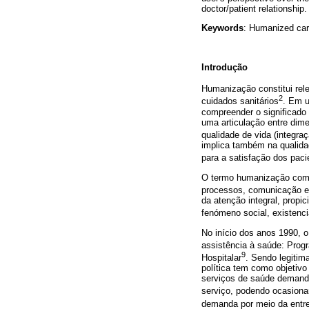
doctor/patient relationship.
Keywords
: Humanized car
Introdução
Humanização constitui rele
2
cuidados sanitários
. Em u
compreender o significado 
uma articulação entre dim
qualidade de vida (integraç
implica também na qualidad
para a satisfação dos pac
O termo humanização comp
processos, comunicação e 
da atenção integral, prop
fenómeno social, existencia
No início dos anos 1990, 
assistência à saúde: Pro
9
Hospitalar
. Sendo legiti
política tem como objetiv
serviços de saúde demanda
serviço, podendo ocasionar
demanda por meio da entre