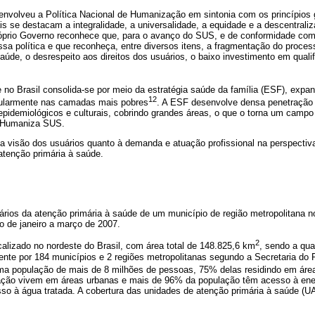
envolveu a Política Nacional de Humanização em sintonia com os princípios 
s se destacam a integralidade, a universalidade, a equidade e a descentrali
óprio Governo reconhece que, para o avanço do SUS, e de conformidade com s
a política e que reconheça, entre diversos itens, a fragmentação do process
aúde, o desrespeito aos direitos dos usuários, o baixo investimento em quali
 no Brasil consolida-se por meio da estratégia saúde da família (ESF), expa
12
cularmente nas camadas mais pobres
. A ESF desenvolve densa penetração 
epidemiológicos e culturais, cobrindo grandes áreas, o que o torna um campo
o Humaniza SUS.
 a visão dos usuários quanto à demanda e atuação profissional na perspecti
atenção primária à saúde.
rios da atenção primária à saúde de um município de região metropolitana no 
o de janeiro a março de 2007.
2
alizado no nordeste do Brasil, com área total de 148.825,6 km
, sendo a quar
ente por 184 municípios e 2 regiões metropolitanas segundo a Secretaria do
ma população de mais de 8 milhões de pessoas, 75% delas residindo em áre
ção vivem em áreas urbanas e mais de 96% da população têm acesso à ener
so à água tratada. A cobertura das unidades de atenção primária à saúde (U