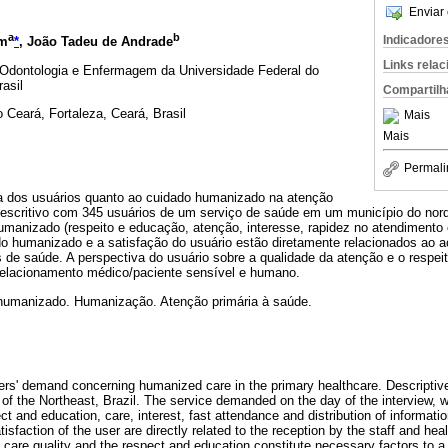
Enviar 
a
b
Indicadore
im
*
, João Tadeu de Andrade
Links rela
 Odontologia e Enfermagem da Universidade Federal do
asil
Compartilh
 Ceará, Fortaleza, Ceará, Brasil
Mais
Mais
Permali
a dos usuários quanto ao cuidado humanizado na atenção
descritivo com 345 usuários de um serviço de saúde em um município do norde
umanizado (respeito e educação, atenção, interesse, rapidez no atendimento
o humanizado e a satisfação do usuário estão diretamente relacionados ao a
is de saúde. A perspectiva do usuário sobre a qualidade da atenção e o respe
relacionamento médico/paciente sensível e humano.
humanizado. Humanização. Atenção primária à saúde.
rs' demand concerning humanized care in the primary healthcare. Descriptiv
y of the Northeast, Brazil. The service demanded on the day of the interview, w
t and education, care, interest, fast attendance and distribution of informat
sfaction of the user are directly related to the reception by the staff and hea
e care quality and the respect and education constitute necessary factors to 