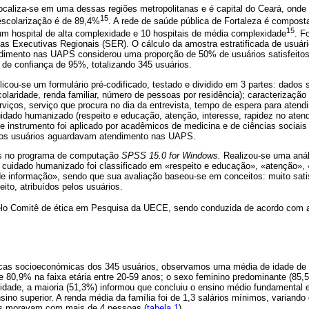
localiza-se em uma dessas regiões metropolitanas e é capital do Ceará, onde
15
 escolarização é de 89,4%
. A rede de saúde pública de Fortaleza é compos
15
um hospital de alta complexidade e 10 hospitais de média complexidade
. F
ias Executivas Regionais (SER). O cálculo da amostra estratificada de usuá
dimento nas UAPS considerou uma proporção de 50% de usuários satisfeito
 de confiança de 95%, totalizando 345 usuários.
licou-se um formulário pré-codificado, testado e dividido em 3 partes: dados
colaridade, renda familiar, número de pessoas por residência); caracterizaçã
rviços, serviço que procura no dia da entrevista, tempo de espera para aten
uidado humanizado (respeito e educação, atenção, interesse, rapidez no aten
te instrumento foi aplicado por acadêmicos de medicina e de ciências sociai
os usuários aguardavam atendimento nas UAPS.
os no programa de computação
SPSS 15.0 for Windows.
Realizou-se uma análi
O cuidado humanizado foi classificado em «respeito e educação», «atenção», 
 informação», sendo que sua avaliação baseou-se em conceitos: muito satisfe
feito, atribuídos pelos usuários.
pelo Comitê de ética em Pesquisa da UECE, sendo conduzida de acordo com 
icas socioeconómicas dos 345 usuários, observamos uma média de idade de 3
 e 80,9% na faixa etária entre 20-59 anos; o sexo feminino predominante (85
idade, a maioria (51,3%) informou que concluiu o ensino médio fundamental
ino superior. A renda média da família foi de 1,3 salários mínimos, variando
s moravam com mais de 4 pessoas (
tabela 1
).