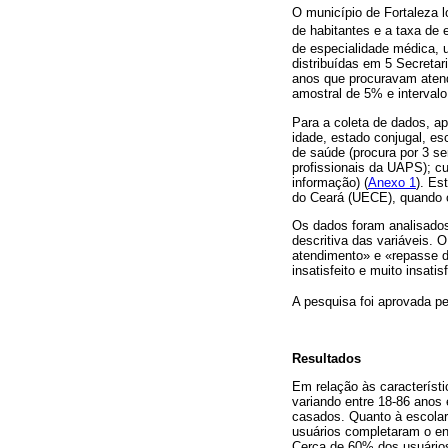
O município de Fortaleza 
de habitantes e a taxa de
de especialidade médica, 
distribuídas em 5 Secretar
anos que procuravam aten
amostral de 5% e intervalo
Para a coleta de dados, ap
idade, estado conjugal, es
de saúde (procura por 3 se
profissionais da UAPS); c
informação) (
Anexo 1
). Es
do Ceará (UECE), quando 
Os dados foram analisad
descritiva das variáveis. 
atendimento» e «repasse de
insatisfeito e muito insatis
A pesquisa foi aprovada 
Resultados
Em relação às característ
variando entre 18-86 anos
casados. Quanto à escolar
usuários completaram o ens
Cerca de 60% dos usuário