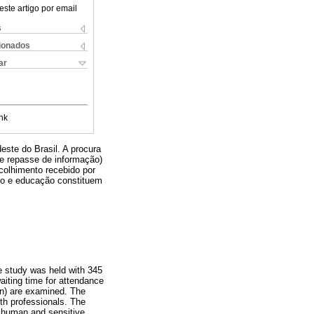
este artigo por email
s
cionados
ar
nk
ste do Brasil. A procura
 e repasse de informação)
colhimento recebido por
ito e educação constituem
e study was held with 345
aiting time for attendance
ion) are examined. The
lth professionals. The
a human and sensitive