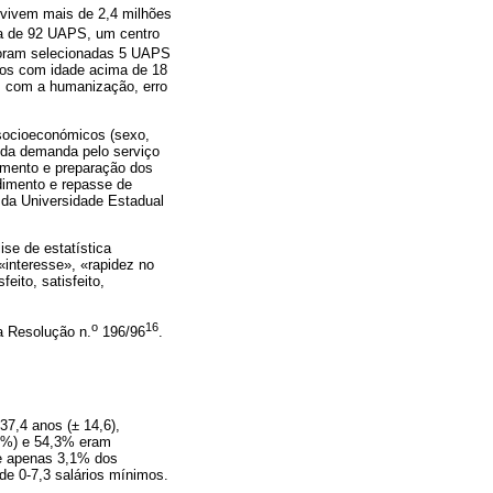
 vivem mais de 2,4 milhões
ta de 92 UAPS, um centro
oram selecionadas 5 UAPS
rios com idade acima de 18
s com a humanização, erro
 socioeconómicos (sexo,
o da demanda pelo serviço
dimento e preparação dos
dimento e repasse de
s da Universidade Estadual
se de estatística
«interesse», «rapidez no
ito, satisfeito,
o
16
a Resolução n.
196/96
.
7,4 anos (± 14,6),
,5%) e 54,3% eram
 e apenas 3,1% dos
 de 0-7,3 salários mínimos.