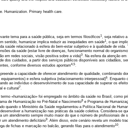
e. Humanization. Primary health care.
1
vante tema para a saúde pública, seja em termos filosóficos
, seja relativo 
1
m sentido, humanizar implica reduzir as inequidades em saúde
, o que impli
da saúde relacionado à esfera do bem-estar subjetivo e à qualidade de vida.
ensões da saúde (estar livre de doenças, funcionamento normal do organis
3
ão em redes sociais, visão positiva sobre a vida)
. Na esfera da atenção em
e dos cuidados, a partir dos serviços públicos disponíveis aos cidadãos, se
4,5
ientes, conforme diversos estudos apontam
.
reende a capacidade de oferecer atendimento de qualidade, combinando dom
6
equipamentos) e esfera subjetiva (relacionamento interpessoal)
. Enquanto 
iciando ao indivíduo o desenvolvimento de sua capacidade de superar os efei
7
l e cultural
.
o termo «humanização» foi empregado no âmbito da saúde no Brasil, como pr
8
grama de Humanização no Pré-Natal e Nascimento
e Programa de Humanizaçã
mado quando o Ministério da Saúde regulamentou a Política Nacional de Huma
o desenvolver a humanização nas práticas da saúde coletiva. Considera-se qu
 um atendimento sempre muito maior do que o número de profissionais de s
9
 um atendimento deficitário
. Além disso, este cenário revela um modelo tra
10
ga de fichas e marcação no balcão, gerando filas para o atendimento
.