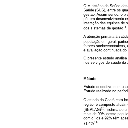
O Ministério da Saúde des
Saúde (SUS), entre os quai
gestão. Assim sendo, o pr
pór em desenvolvimento ess
interação das equipes de s
11
dos sistemas de gestão
.
A atenção primária à saúde
população em geral, parti
fatores socioeconómicos, 
e avaliação continuada d
O presente estudo analisa
nos serviços de saúde da 
Método
Estudo descritivo com usuá
Estudo realizado no períod
O estado do Ceará está loc
região. é composto atualm
13
(SEPLAG)
. Estima-se u
mais de 99% dessa popula
domicílios e 92% têm aces
14
71,4%
.