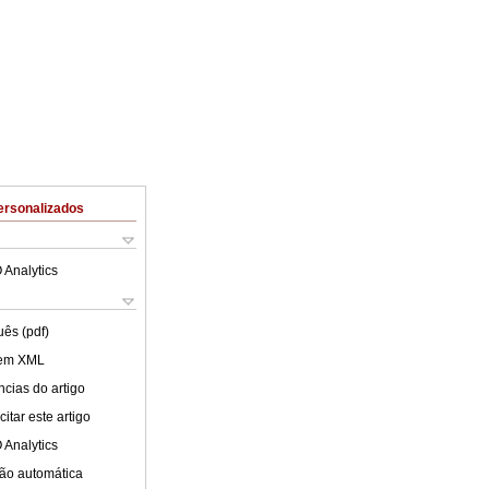
ersonalizados
 Analytics
uês (pdf)
 em XML
cias do artigo
itar este artigo
 Analytics
ão automática