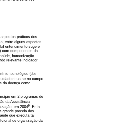
a aspectos práticos dos
ca, entre alguns aspectos,
 Tal entendimento sugere
mo) com componentes da
 saúde, humanização
ndo relevante indicador
ínio tecnológico (dos
cuidado situa-se no campo
tos da doença como
incípio em 2 programas de
o da Assistência
9
nização, em 2004
. Esta
e grande parcela dos
aúde que executa tal
dicional de organização da