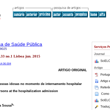
sa de Saúde Pública
Serviços P
-9025
Journal
l.33 no.1 Lisboa jun. 2015
SciELO
014.06.004
Artigo
ARTIGO ORIGINAL
Portug
Artigo
ssoas idosas no momento de internamento hospitalar
Referên
persons at the hospitalization admission
Como c
SciELO
b
,
na Sousa
Traduç