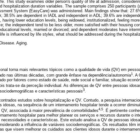
life. This study examines older person's quality of life at admission, considerin
 hospitalization duration variables. The sample comprises 250 participants (
ssment System (EasyCare) was administered. Main findings show that: 27.6% 
; 38.5% are dependent in IADL and independent in ADL; 39.6% are independe
, having lower education levels, being widowed, institutionalized, feeling mo
nce; the independent tend to be less older, more satisfied with their housing c
r educational levels, married or divorced; and dependent moderates have inter
life is influenced by life styles, what should be addressed during the hospitali
. Disease. Aging.
onal torna mais relevantes tópicos como a qualidade de vida (QV) em pessoa
1
ado nas últimas décadas, com grande ênfase na dependência/autonomia
. A
iado por fatores como estado de saúde, rede social e familiar, situação econó
pois trata-se da perceção individual. As diferenças de QV entre pessoas idosa
3
 sociodemográficas e características pessoais
.
ontrados estudos sobre hospitalização e QV. Contudo, a pesquisa internacio
s idosas, na sequência de um internamento hospitalar tende a ocorrer dimin
4,5
e QV, associada à maior prevalência de comorbilidades
. É pertinente conh
rnamento hospitalar para melhor planear os serviços e recursos durante o i
 necessidades e características. Este estudo analisa a QV de pessoas ido
onsiderando a influência de variáveis sociodemográficas. Os resultados têm i
s que visem melhorar os cuidados aos clientes idosos durante o internament