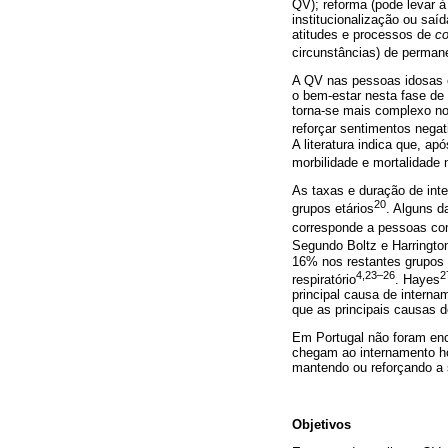
QV); reforma (pode levar à
institucionalização ou saí
atitudes e processos de
co
circunstâncias) de perman
A QV nas pessoas idosas é
o bem-estar nesta fase de
torna-se mais complexo no
reforçar sentimentos negat
A literatura indica que, ap
morbilidade e mortalidade
As taxas e duração de int
20
grupos etários
. Alguns d
corresponde a pessoas com
Segundo Boltz e Harringto
16% nos restantes grupos 
4,23–26
2
respiratório
. Hayes
principal causa de intern
que as principais causas d
Em Portugal não foram enc
chegam ao internamento ho
mantendo ou reforçando a 
Objetivos