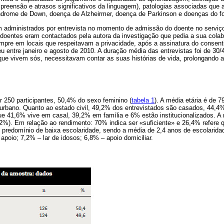
preensão e atrasos significativos da linguagem), patologias associadas que 
ndrome de Down, doença de Alzheirmer, doença de Parkinson e doenças do for
m administrados por entrevista no momento de admissão do doente no serviço
s doentes eram contactados pela autora da investigação que pedia a sua colab
mpre em locais que respeitavam a privacidade, após a assinatura do consenti
u entre janeiro e agosto de 2010. A duração média das entrevistas foi de 30
ue vivem sós, necessitavam contar as suas histórias de vida, prolongando a
r 250 participantes, 50,4% do sexo feminino (
tabela 1
). A média etária é de 7
urbano. Quanto ao estado civil, 49,2% dos entrevistados são casados, 44,4
e 41,6% vive em casal, 39,2% em família e 6% estão institucionalizados. A m
2%). Em relação ao rendimento: 70% indica ser «suficiente» e 26,4% refere 
e predomínio de baixa escolaridade, sendo a média de 2,4 anos de escolarida
apoio; 7,2% – lar de idosos; 6,8% – apoio domiciliar.