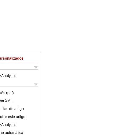
ersonalizados
 Analytics
uês (pdf)
 em XML
cias do artigo
itar este artigo
 Analytics
ão automática