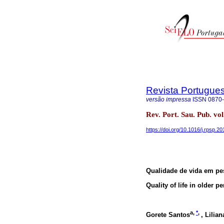
Revista Portugue
versão impressa
ISSN
0870
Rev. Port. Sau. Pub. vo
https://doi.org/10.1016/j.rpsp.2
Qualidade de vida em pe
Quality of life in older 
a
,
*
,
Gorete Santos
, Lilia