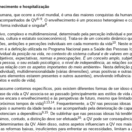
hecimento e hospitalização
umana, que ocorre a nível mundial, é uma das maiores conquistas da humani
6–9
 acompanhados de QV
. O envelhecimento é um processo heterogéneo e co
8
 forma individual e singular
.
vo, complexo e multidimensional, determinado pela perceção individual e por
nia, cultura e estatuto socioeconómico). Trata-se de um conceito dinâmico qu
10
ções, ambições e perceções individuais em cada momento da vida
. Neste e
 é a definição utilizada no Programa Nacional para a Saúde das Pessoas I
vidual da posição na vida, no contexto do sistema cultural e de valores em
bjetivos, expectativas, normas e preocupações. É um conceito amplo, subjeti
 pessoa, o seu estado psicológico, o nível de independência, as relações so
ua relação com os aspetos importantes do meio ambiente».
Nesta definição p
individual), multidimensionalidade (várias dimensões), umas positivas e outra
uns elementos estarem presentes e outros ausentes), envolvendo influência d
tos e estilo de vida).
ssume contornos específicos, pois existem diferentes formas de ser idoso e
fase da vida a QV associa-se ao passado (principalmente aos estilos de vida 
se encara o envelhecimento) e às perspetivas de futuro, mesmo que limita
3,13,14
 próximos tempos de vida)
. Frequentemente, a QV nas pessoas idosas 
, pois o aumento da idade tende a ser acompanhado pela deterioração de capa
9,15
otenciam a dependência
. De sublinhar que nas pessoas idosas há tendênc
16
mos, contudo, a distinção deve ser efetuada
: a QV pode ser consequênci
eterminantes da QV. Além disso, outros aspetos influenciam a QV nos mais
as reformas baixas, insuficientes para enfrentar as necessidades, limitam 