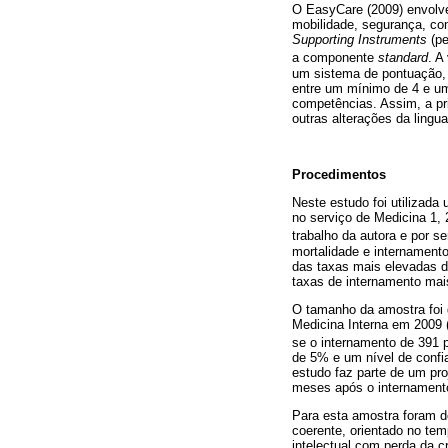
O EasyCare (2009) envol
mobilidade, segurança, con
Supporting Instruments
(pe
a componente
standard
. A
um sistema de pontuação, 
entre um mínimo de 4 e um
competências. Assim, a pri
outras alterações da lingu
Procedimentos
Neste estudo foi utilizada
no serviço de Medicina 1, 2
trabalho da autora e por se
mortalidade e internamento
das taxas mais elevadas de
taxas de internamento mai
O tamanho da amostra foi 
Medicina Interna em 2009 (
se o internamento de 391 
de 5% e um nível de confi
estudo faz parte de um pro
meses após o internament
Para esta amostra foram de
coerente, orientado no tem
intelectual com perda da c