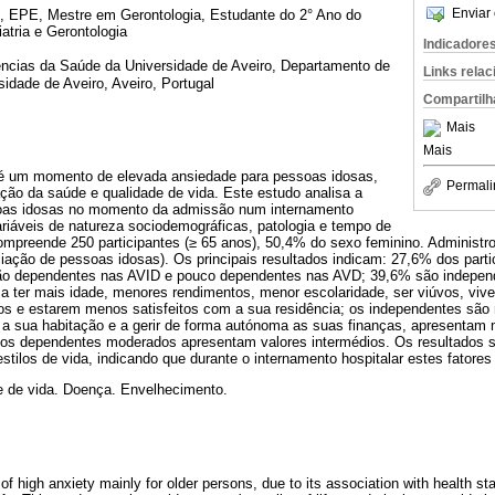
Enviar 
o, EPE, Mestre em Gerontologia, Estudante do 2° Ano do
atria e Gerontologia
Indicadore
cias da Saúde da Universidade de Aveiro, Departamento de
Links rela
idade de Aveiro, Aveiro, Portugal
Compartilh
Mais
Mais
 é um momento de elevada ansiedade para pessoas idosas,
Permali
ação da saúde e qualidade de vida. Este estudo analisa a
soas idosas no momento da admissão num internamento
ariáveis de natureza sociodemográficas, patologia e tempo de
mpreende 250 participantes (≥ 65 anos), 50,4% do sexo feminino. Administro
iação de pessoas idosas). Os principais resultados indicam: 27,6% dos part
o dependentes nas AVID e pouco dependentes nas AVD; 39,6% são indepen
 ter mais idade, menores rendimentos, menor escolaridade, ser viúvos, vive
os e estarem menos satisfeitos com a sua residência; os independentes são
 a sua habitação e a gerir de forma autónoma as suas finanças, apresentam 
 os dependentes moderados apresentam valores intermédios. Os resultados 
estilos de vida, indicando que durante o internamento hospitalar estes fatore
e de vida. Doença. Envelhecimento.
 of high anxiety mainly for older persons, due to its association with health st