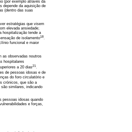
io (por exemplo através da
as depende da aquisição de
as (dentro das suas
ver estratégias que visem
com elevada ansiedade;
 hospitalização tende a
18
 sensação de isolamento
.
línio funcional e maior
m as observadas noutros
s hospitalares
21
periores a 20 dias
.
res de pessoas idosas e de
as do foro circulatório e
s crónicos, que são a
são similares, indicando
as pessoas idosas quando
ulnerabilidades e forças,