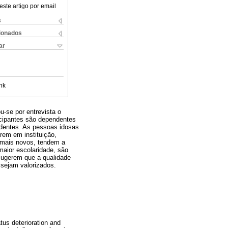
este artigo por email
s
cionados
ar
nk
u-se por entrevista o
icipantes são dependentes
dentes. As pessoas idosas
rem em instituição,
 mais novos, tendem a
maior escolaridade, são
sugerem que a qualidade
s sejam valorizados.
atus deterioration and