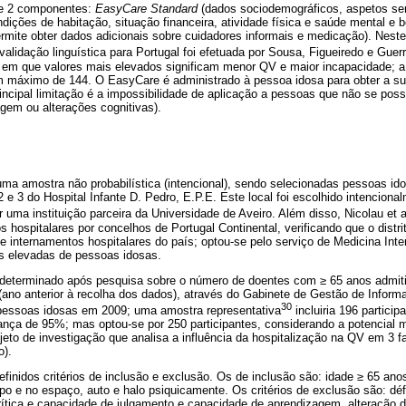
ve 2 componentes:
EasyCare Standard
(dados sociodemográficos, aspetos sen
dições de habitação, situação financeira, atividade física e saúde mental e 
rmite obter dados adicionais sobre cuidadores informais e medicação). Nest
 validação linguística para Portugal foi efetuada por Sousa, Figueiredo e Guer
em que valores mais elevados significam menor QV e maior incapacidade; a
 máximo de 144. O EasyCare é administrado à pessoa idosa para obter a s
ncipal limitação é a impossibilidade de aplicação a pessoas que não se poss
agem ou alterações cognitivas).
 uma amostra não probabilística (intencional), sendo selecionadas pessoas id
 e 3 do Hospital Infante D. Pedro, E.P.E. Este local foi escolhido intencional
r uma instituição parceira da Universidade de Aveiro. Além disso, Nicolau et a
s hospitalares por concelhos de Portugal Continental, verificando que o distr
 internamentos hospitalares do país; optou-se pelo serviço de Medicina Int
s elevadas de pessoas idosas.
determinado após pesquisa sobre o número de doentes com ≥ 65 anos admiti
ano anterior à recolha dos dados), através do Gabinete de Gestão de Informa
30
pessoas idosas em 2009; uma amostra representativa
incluiria 196 partici
ança de 95%; mas optou-se por 250 participantes, considerando a potencial m
jeto de investigação que analisa a influência da hospitalização na QV em 3 f
o).
finidos critérios de inclusão e exclusão. Os de inclusão são: idade ≥ 65 ano
po e no espaço, auto e halo psiquicamente. Os critérios de exclusão são: défi
rítica e capacidade de julgamento e capacidade de aprendizagem, alteração d