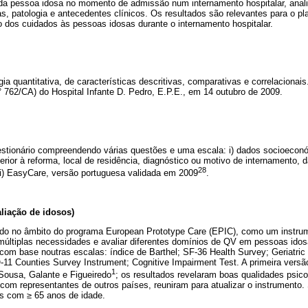
da pessoa idosa no momento de admissão num internamento hospitalar, anali
as, patologia e antecedentes clínicos. Os resultados são relevantes para o 
dos cuidados às pessoas idosas durante o internamento hospitalar.
a quantitativa, de características descritivas, comparativas e correlacionais
° 762/CA) do Hospital Infante D. Pedro, E.P.E., em 14 outubro de 2009.
uestionário compreendendo várias questões e uma escala: i) dados socioecon
erior à reforma, local de residência, diagnóstico ou motivo de internamento, d
28
 ii) EasyCare, versão portuguesa validada em 2009
.
liação de idosos)
do no âmbito do programa European Prototype Care (EPIC), como um instrum
ar múltiplas necessidades e avaliar diferentes domínios de QV em pessoas ido
 com base noutras escalas: índice de Barthel; SF-36 Health Survey; Geriatri
 Counties Survey Instrument; Cognitive Impairment Test. A primeira versão 
1
Sousa, Galante e Figueiredo
; os resultados revelaram boas qualidades psic
 com representantes de outros países, reuniram para atualizar o instrumento.
s com ≥ 65 anos de idade.