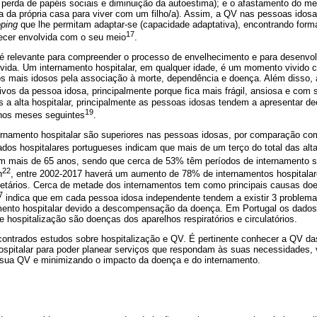
 perda de papéis sociais e diminuição da autoestima); e o afastamento do me
da da própria casa para viver com um filho/a). Assim, a QV nas pessoas idos
ping
que lhe permitam adaptar-se (capacidade adaptativa), encontrando form
17
ecer envolvida com o seu meio
.
 relevante para compreender o processo de envelhecimento e para desenvol
 vida. Um internamento hospitalar, em qualquer idade, é um momento vivido 
s mais idosos pela associação à morte, dependência e doença. Além disso, a
ivos da pessoa idosa, principalmente porque fica mais frágil, ansiosa e com
ós a alta hospitalar, principalmente as pessoas idosas tendem a apresentar dec
19
 nos meses seguintes
.
ernamento hospitalar são superiores nas pessoas idosas, por comparação co
ados hospitalares portugueses indicam que mais de um terço do total das alta
 mais de 65 anos, sendo que cerca de 53% têm períodos de internamento su
22
n
, entre 2002-2017 haverá um aumento de 78% de internamentos hospitala
etários. Cerca de metade dos internamentos tem como principais causas doenç
7
indica que em cada pessoa idosa independente tendem a existir 3 problema
amento hospitalar devido a descompensação da doença. Em Portugal os dados 
e hospitalização são doenças dos aparelhos respiratórios e circulatórios.
ontrados estudos sobre hospitalização e QV. É pertinente conhecer a QV d
spitalar para poder planear serviços que respondam às suas necessidades, v
sua QV e minimizando o impacto da doença e do internamento.