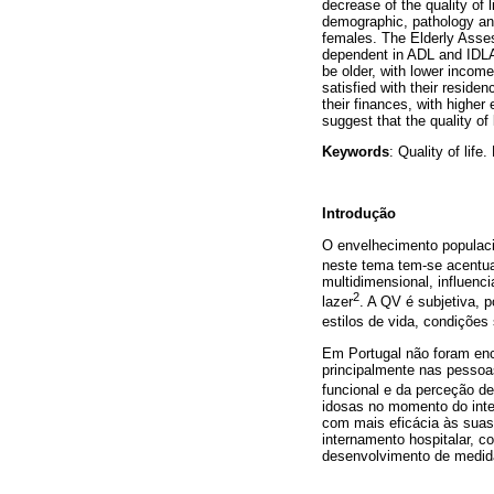
decrease of the quality of 
demographic, pathology and
females. The Elderly Asse
dependent in ADL and IDLA
be older, with lower income
satisfied with their reside
their finances, with highe
suggest that the quality of 
Keywords
: Quality of life
Introdução
O envelhecimento populaci
neste tema tem-se acentu
multidimensional, influenc
2
lazer
. A QV é subjetiva, 
estilos de vida, condições
Em Portugal não foram enc
principalmente nas pessoa
funcional e da perceção d
idosas no momento do inte
com mais eficácia às suas
internamento hospitalar, c
desenvolvimento de medida