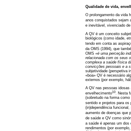
Qualidade de vida, envel
O prolongamento da vida h
anos conquistados sejam
e inevitável, vivenciado de
A QV é um conceito subjeti
biológicos (como idade, et
tendo em conta as aspira
da OMS (1994), que também
OMS
«é uma perceção indi
relacionada com os seus o
complexa a saúde física da
convicções pessoais e a s
subjetividade (perspetiva 
«boa» QV é necessário alg
externos (por exemplo, hábi
A QV nas pessoas idosas a
10
envelhecimento
. Nesta 
(sobretudo na forma como 
sentido e projetos para os
(in)dependência funcional
aumento de doenças que p
de saúde e QV como sinóni
a saúde é apenas um dos d
rendimentos (por exemplo, 