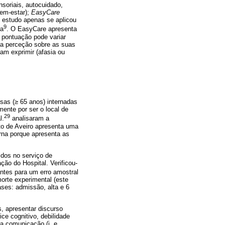
soriais, autocuidado,
bem-estar);
EasyCare
e estudo apenas se aplicou
9
ra
. O EasyCare apresenta
 pontuação pode variar
ua perceção sobre as suas
am exprimir (afasia ou
osas (≥ 65 anos) internadas
mente por ser o local de
29
l.
analisaram a
ito de Aveiro apresenta uma
erna porque apresenta as
dos no serviço de
ção do Hospital. Verificou-
pantes para um erro amostral
orte experimental (este
ases: admissão, alta e 6
s, apresentar discurso
ce cognitivo, debilidade
a comunicação (i. e.