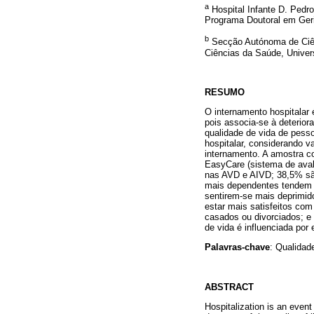
a
Hospital Infante D. Pedr
Programa Doutoral em Geri
b
Secção Autónoma de Ciên
Ciências da Saúde, Univers
RESUMO
O internamento hospitalar
pois associa-se à deterior
qualidade de vida de pes
hospitalar, considerando v
internamento. A amostra co
EasyCare (sistema de aval
nas AVD e AIVD; 38,5% sã
mais dependentes tendem a
sentirem-se mais deprimid
estar mais satisfeitos com
casados ou divorciados; e
de vida é influenciada por 
Palavras-chave
: Qualidad
ABSTRACT
Hospitalization is an event