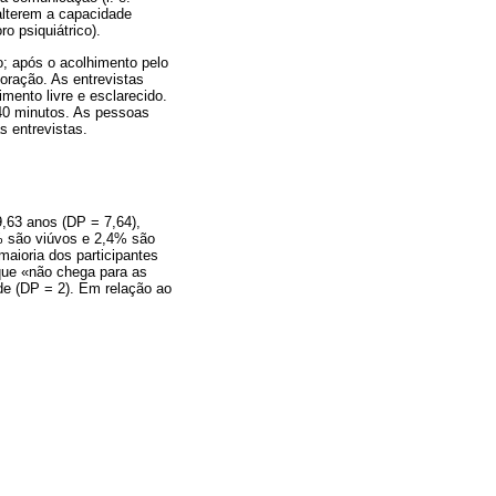
alterem a capacidade
o psiquiátrico).
; após o acolhimento pelo
oração. As entrevistas
mento livre e esclarecido.
/40 minutos. As pessoas
s entrevistas.
9,63 anos (DP = 7,64),
% são viúvos e 2,4% são
aioria dos participantes
que «não chega para as
de (DP = 2). Em relação ao