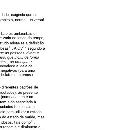
dade, exigindo que os
mplexo, normal, universal
 fatores ambientais e
e varia ao longo do tempo,
studo adota-se a definição
11
12
dosas
. A QV
segundo a
 que as pessoas vivem e
vo, que inclui de forma
ciais, as crenças e
revalece a ideia de
s negativas (para uma
e fatores internos e
 diferentes padrões de
adotados), ao presente
do (nomeadamente no
tem sido associada à
cidades funcionais e
ia para utilizar o estado
a do estado de saúde, mas
15
 idosos, tais como
:
a autonomia e diminuem a