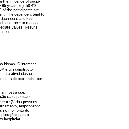
g the influence of socio-
≥ 65 years old), 50.4%
of the participants are
nt. The dependent tend to
re depressed and less
onditions, able to manage
mediate values. Results
zation.
s idosas. O interesse
 QV é um constructo
mica e atividades de
s têm sido explicadas por
nal mostra que,
uição da capacidade
ecer a QV das pessoas
nternamento, respondendo
sas no momento de
mplicações para o
o hospitalar.