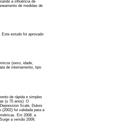
sando a influência de
planeamento de medidas de
. Este estudo foi aprovado
ómicos (sexo, idade,
ata de internamento, tipo
ento de rápida e simples
sas (≥ 75 anos). O
c Depression Scale, Dukes
(2002) foi validada para a
ométricas. Em 2008, a
 Surge a versão 2009,