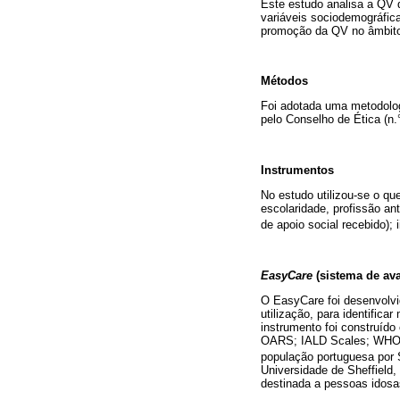
Este estudo analisa a QV 
variáveis sociodemográfic
promoção da QV no âmbito 
Métodos
Foi adotada uma metodologi
pelo Conselho de Ética (n.
Instrumentos
No estudo utilizou-se o q
escolaridade, profissão ant
de apoio social recebido);
EasyCare
(sistema de ava
O EasyCare foi desenvolvi
utilização, para identific
instrumento foi construído
OARS; IALD Scales; WHO-11
população portuguesa por 
Universidade de Sheffield,
destinada a pessoas idosa