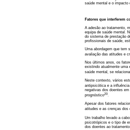
saúde mental e o impacto 
Fatores que interferem c
A adesão ao tratamento, m
equipa de saúde mental. N
do sistema de prestação d
profissionais de saúde, es
Uma abordagem que tem sid
avaliação das atitudes e 
Nos últimos anos, os fator
existindo atualmente uma 
saúde mental, se relaciona
Neste contexto, vários es
antipsicótica e a influênci
negativas dos doentes em
20
prognóstico
.
Apesar dos fatores relaci
atitudes e as crenças dos
Um trabalho levado a cab
psicotrópicos e o tipo de 
dos doentes ao tratamento