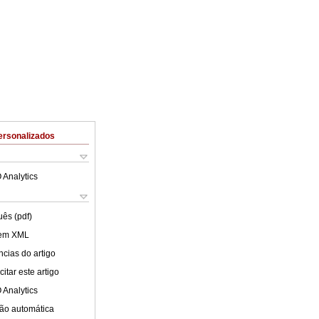
ersonalizados
 Analytics
uês (pdf)
 em XML
cias do artigo
itar este artigo
 Analytics
ão automática