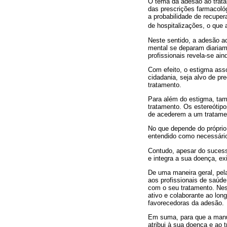
O tema da adesão ao trata
das prescrições farmacológ
a probabilidade de recuper
de hospitalizações, o que
Neste sentido, a adesão ao
mental se deparam diariam
profissionais revela‐se ain
Com efeito, o estigma ass
cidadania, seja alvo de pr
tratamento.
Para além do estigma, ta
tratamento. Os estereótipo
de acederem a um tratamen
No que depende do próprio 
entendido como necessário
Contudo, apesar do sucess
e integra a sua doença, e
De uma maneira geral, pela
aos profissionais de saúde
com o seu tratamento. Nes
ativo e colaborante ao lo
favorecedoras da adesão.
Em suma, para que a manut
atribui à sua doença e ao 