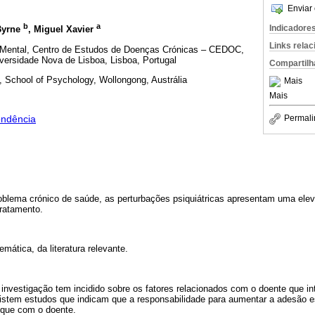
Enviar 
b
a
Indicadore
Byrne
, Miguel Xavier
Links rela
Mental, Centro de Estudos de Doenças Crónicas – CEDOC,
ersidade Nova de Lisboa, Lisboa, Portugal
Compartilh
, School of Psychology, Wollongong, Austrália
Mais
Mais
Permali
ondência
lema crónico de saúde, as perturbações psiquiátricas apresentam uma ele
ratamento.
emática, da literatura relevante.
 investigação tem incidido sobre os fatores relacionados com o doente que i
xistem estudos que indicam que a responsabilidade para aumentar a adesão 
 que com o doente.