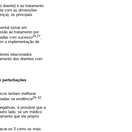
 o doente) e ao tratamento
ente com as dimensões
nça), os principais
mental tomar em
esão ao tratamento por
26,27
teradas com sucesso
,
ovam a implementação de
tores relacionados
atamento dos doentes com
m perturbações
nicos tentam melhorar
29–32
seadas na evidência
.
egativas, é provável que a
outro lado, se um médico
amento que ele próprio
stacar‐se 3 como os mais