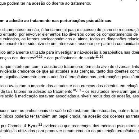
que podem ter na adesão do doente ao tratamento.
om a adesão ao tratamento nas perturbações psiquiátricas
edicamentoso ou não, é fundamental para o sucesso do plano de recuperação
o entanto, por envolver elementos tão diversos como os comportamentos de 
e cuidados, os fatores socioeconómicos e, ainda, todas as dimensões relaci
te conceito tem sido alvo de um interesse crescente por parte da comunidade 
o amplamente utilizada para investigar a não‐adesão à terapêutica nas doe
14,15
11,16
crenças dos doentes
e dos profissionais de saúde
.
es que interferem com a adesão ao tratamento têm sido alvo de diversas linh
evidência crescente de que as atitudes e as crenças, tanto dos doentes como
m significativamente com a adesão à terapêutica nas perturbações psiquiátr
tudos avaliaram o impacto das atitudes e das crenças dos doentes em relaç
18,19
a de tais fatores na adesão ao tratamento
– os resultados revelaram que a
 relação à medicação estavam associadas a níveis reduzidos de adesão, as
onados com os profissionais de saúde não estarem tão estudados, outros trab
 clínicos poderão ter também um papel crucial na adesão dos doentes ao tra
21
o por Coombs & Byrne
evidenciou que as crenças dos médicos psiquiatras
estratégias utilizadas para promover o cumprimento da prescrição terapêutica
.