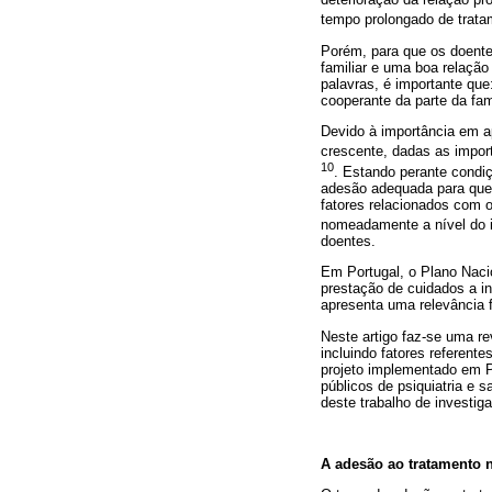
tempo prolongado de trata
Porém, para que os doente
familiar e uma boa relação
palavras, é importante que
cooperante da parte da famí
Devido à importância em a
crescente, dadas as impor
10
. Estando perante condi
adesão adequada para que 
fatores relacionados com o
nomeadamente a nível do i
doentes.
Em Portugal, o Plano Nac
prestação de cuidados a i
apresenta uma relevância f
Neste artigo faz‐se uma re
incluindo fatores referent
projeto implementado em P
públicos de psiquiatria e
deste trabalho de investig
A adesão ao tratamento n