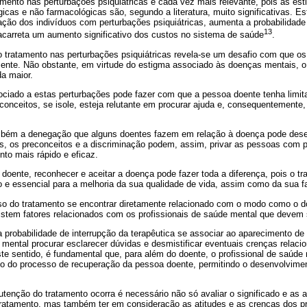
mento nas perturbações psiquiátricas é cada vez mais relevante, pois as es
icas e não farmacológicas são, segundo a literatura, muito significativas. 
ação dos indivíduos com perturbações psiquiátricas, aumenta a probabilidad
13
 acarreta um aumento significativo dos custos no sistema de saúde
.
 tratamento nas perturbações psiquiátricas revela‐se um desafio com que os
ente. Não obstante, em virtude do estigma associado às doenças mentais, o
da maior.
ociado a estas perturbações pode fazer com que a pessoa doente tenha limit
econceitos, se isole, esteja relutante em procurar ajuda e, consequentemente,
mbém a denegação que alguns doentes fazem em relação à doença pode dese
s, os preconceitos e a discriminação podem, assim, privar as pessoas com p
to mais rápido e eficaz.
doente, reconhecer e aceitar a doença pode fazer toda a diferença, pois o t
 e essencial para a melhoria da sua qualidade de vida, assim como da sua fa
o do tratamento se encontrar diretamente relacionado com o modo como o d
xistem fatores relacionados com os profissionais de saúde mental que devem 
 probabilidade de interrupção da terapêutica se associar ao aparecimento de
 mental procurar esclarecer dúvidas e desmistificar eventuais crenças rela
te sentido, é fundamental que, para além do doente, o profissional de saúde
ngo do processo de recuperação da pessoa doente, permitindo o desenvolvimen
enção do tratamento ocorra é necessário não só avaliar o significado e as a
tratamento, mas também ter em consideração as atitudes e as crenças dos pró