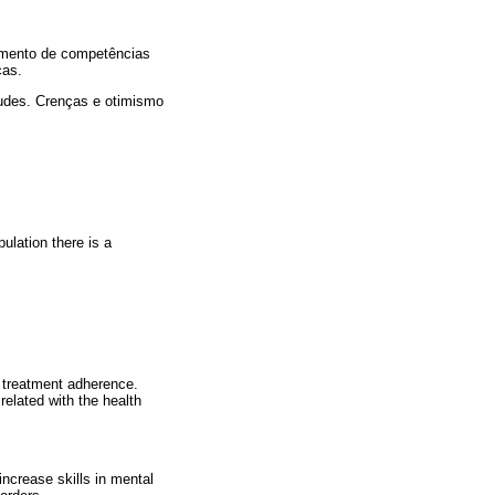
vimento de competências
cas.
tudes. Crenças e otimismo
ulation there is a
th treatment adherence.
related with the health
increase skills in mental