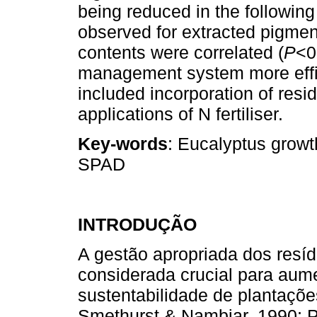
being reduced in the following
observed for extracted pigme
contents were correlated (
P
<0
management system more effici
included incorporation of resid
applications of N fertiliser.
Key-words
: Eucalyptus growth
SPAD
INTRODUÇÃO
A gestão apropriada dos resíd
considerada crucial para aume
sustentabilidade de plantaçõe
Smethurst & Nambiar, 1990; P