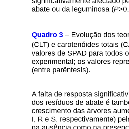
significativamente afectado 
abate ou da leguminosa (
P
>0,
Quadro 3
– Evolução dos teor
(CLT) e carotenóides totais 
valores de SPAD para todos o
experimental; os valores rep
(entre parêntesis).
A falta de resposta significati
dos resíduos de abate é tamb
crescimento das árvores aume
I, R e S, respectivamente) pel
na ausência como na presença