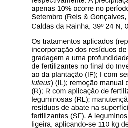
respectivamente. A precipita
apenas 10% ocorre no períod
Setembro (Reis & Gonçalves, 
Caldas da Rainha, 39º 24 N, 09
Os tratamentos aplicados (rep
incorporação dos resíduos de 
gradagem a uma profundidade 
de fertilizantes no final do I
ao da plantação (IF); I com s
luteus
) (IL); remoção manual 
(R); R com aplicação de ferti
leguminosas (RL); manutenção
resíduos de abate na superfíc
fertilizantes (SF). A legumin
ligeira, aplicando-se 110 kg 