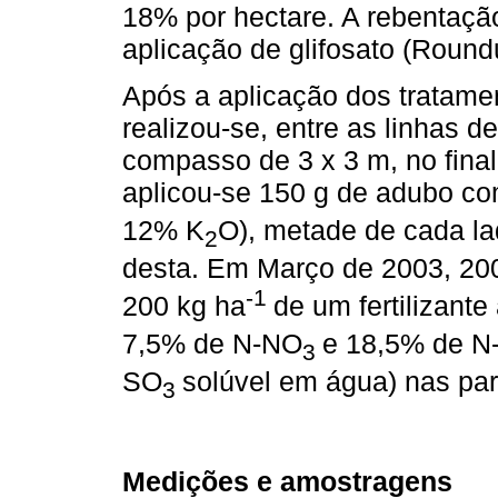
18% por hectare. A rebentação
aplicação de glifosato (Round
Após a aplicação dos tratame
realizou-se, entre as linhas d
compasso de 3 x 3 m, no fina
aplicou-se 150 g de adubo co
12% K
O), metade de cada la
2
desta. Em Março de 2003, 20
-1
200 kg ha
de um fertilizant
7,5% de N-NO
e 18,5% de N
3
SO
solúvel em água) nas par
3
Medições e amostragens