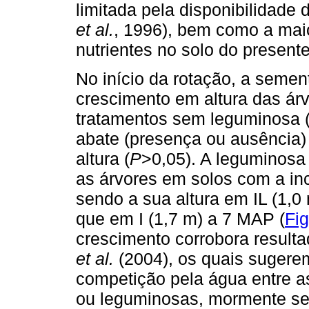
limitada pela disponibilidade
et al.
, 1996), bem como a maio
nutrientes no solo do present
No início da rotação, a semen
crescimento em altura das á
tratamentos sem leguminosa 
abate (presença ou ausência) 
altura (
P
>0,05). A leguminos
as árvores em solos com a in
sendo a sua altura em IL (1,0
que em I (1,7 m) a 7 MAP (
Fig
crescimento corrobora result
et al.
(2004), os quais sugere
competição pela água entre a
ou leguminosas, mormente se 