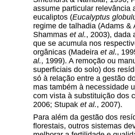
assume particular relevância 
eucaliptos (
Eucalyptus globul
regime de talhadia (Adams & A
Shammas
et al.
, 2003), dada 
que se acumula nos respecti
orgânicas (Madeira
et al.
, 19
al.
, 1999). A remoção ou man
superficiais do solo) dos res
só à relação entre a gestão d
mas também à necessidade ur
com vista à substituição dos
2006; Stupak
et al.
, 2007).
Para além da gestão dos resí
florestais, outros sistemas de
melhorar a fertilidade e quali