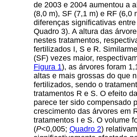
de 2003 e 2004 aumentou a al
(8,0 m), SF (7,1 m) e RF (6,0
diferenças significativas entr
Quadro 3). A altura das árvore
nestes tratamentos, respecti
fertilizados I, S e R. Similarm
(SF) vezes maior, respectiva
Figura 1
), as árvores foram 1,
altas e mais grossas do que 
fertilizados, sendo o tratamen
tratamentos R e S. O efeito 
parece ter sido compensado pe
crescimento das árvores em 
tratamentos I e S. O volume fo
(
P
<0,005;
Quadro 2
) relativa