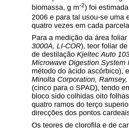
-2
biomassa, g m
) foi estimad
2006 e para tal usou-se uma 
quatro vezes em cada parcela
Para a medição da área foliar 
3000A, LI-COR
), teor foliar 
de destilação
Kjeltec Auto 10
Microwave Digestion System
método do ácido ascórbico), e 
Minolta Corporation, Ramsey,
(cinco para o SPAD), tendo em
bloco sido colhidas oito fol
quatro ramos do terço superio
direcções dos pontos cardeai
Os teores de clorofila e de ca