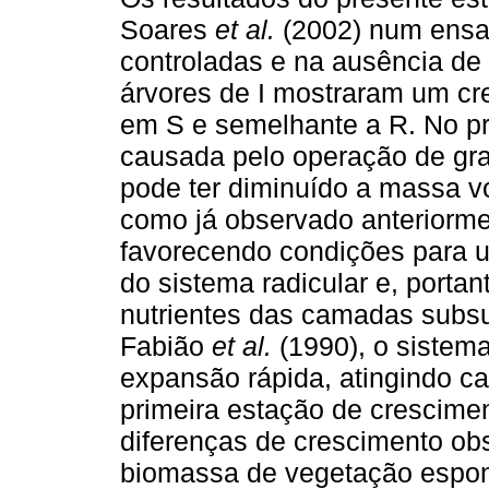
Soares
et al.
(2002) num ensai
controladas e na ausência de 
árvores de I mostraram um cre
em S e semelhante a R. No pr
causada pelo operação de gr
pode ter diminuído a massa v
como já observado anteriorm
favorecendo condições para 
do sistema radicular e, porta
nutrientes das camadas subsu
Fabião
et al.
(1990), o sistema
expansão rápida, atingindo c
primeira estação de crescimen
diferenças de crescimento ob
biomassa de vegetação espon