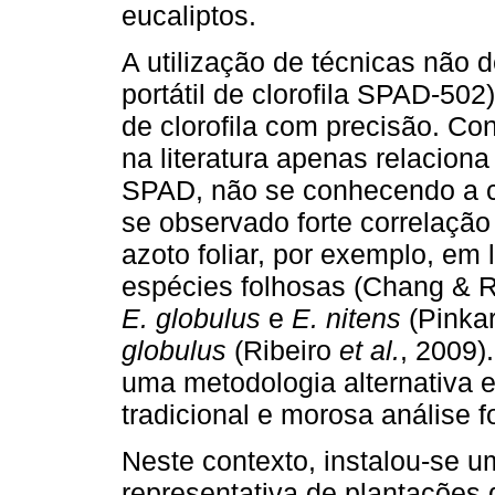
eucaliptos.
A utilização de técnicas não d
portátil de clorofila SPAD-502)
de clorofila com precisão. Co
na literatura apenas relaciona 
SPAD, não se conhecendo a c
se observado forte correlação
azoto foliar, por exemplo, em
espécies folhosas (Chang & R
E. globulus
e
E. nitens
(Pinka
globulus
(Ribeiro
et al.
, 2009)
uma metodologia alternativa e
tradicional e morosa análise fo
Neste contexto, instalou-se 
representativa de plantações 