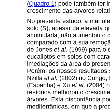
(
Quadro 1
) pode também ter i
crescimento das árvores relat
No presente estudo, a manute
solo (S), apesar da elevada q
acumulada, não aumentou o c
comparado com a sua remoção 
de Jones
et al.
(1999) para o 
eucaliptos em solos com cara
imediações da área do presen
Porém, os nossos resultados s
Nzilla
et al.
(2002) no Congo,
(Espanha) e Xu
et al.
(2004) n
resíduos melhorou o crescime
árvores. Esta discordância po
mediterrânicas, em que a prod