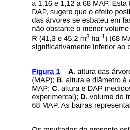
a 1,16 e 1,12 a 68 MAP. Esta
DAP, sugere que o efeito posi
das árvores se esbateu em fa
não obstante o menor volume 
3
-1
R (41,3 e 45,2 m
ha
) (68 M
significativamente inferior ao
Figura 1
–
A
. altura das árv
(MAP);
B
. altura e diâmetro à
MAP;
C
. altura e DAP medido
experimental);
D
. volume do 
68 MAP. As barras representa
Os resultados do presente es