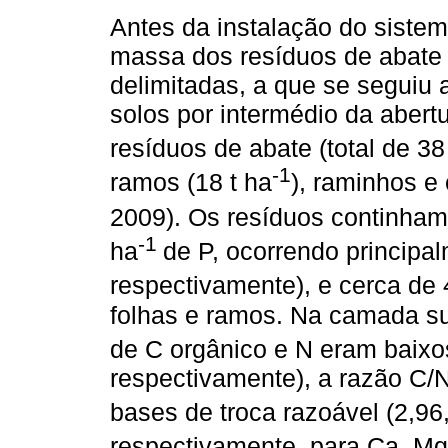
Antes da instalação do sistem
massa dos resíduos de abate 
delimitadas, a que se seguiu 
solos por intermédio da abertu
resíduos de abate (total de 38
-1
ramos (18 t ha
), raminhos e 
2009). Os resíduos continham
-1
ha
de P, ocorrendo principa
respectivamente), e cerca de
folhas e ramos. Na camada sup
de C orgânico e N eram baixos
respectivamente), a razão C/N 
bases de troca razoável (2,96,
respectivamente, para Ca, Mg