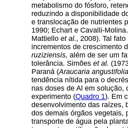
metabolismo do fósforo, rete
reduzindo a disponibilidade 
e translocação de nutrientes p
1990; Echart e Cavalli-Molina
Mattiello
et al.
, 2008). Tal fat
incrementos de crescimento d
ruziziensis,
além de ser um fa
tolerância. Simões
et al.
(1973
Paraná (
Araucaria angustifolia
tendência nítida para o decr
nas doses de Al em solução, 
experimento (
Quadro 1
). Em 
desenvolvimento das raízes,
dos demais órgãos vegetais, p
transporte de água pela plan