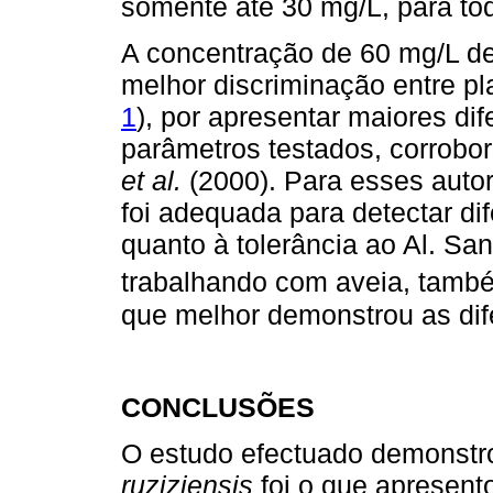
somente até 30 mg/L, para to
A concentração de 60 mg/L de
melhor discriminação entre pla
1
), por apresentar maiores dif
parâmetros testados, corrobo
et al.
(2000). Para esses autor
foi adequada para detectar di
quanto à tolerância ao Al. S
trabalhando com aveia, tamb
que melhor demonstrou as dif
CONCLUSÕES
O estudo efectuado demonstr
ruziziensis
foi o que apresent