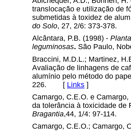
Abichequer, A.D.; Bohnen, H. 
translocação e utilização de f
submetidas à toxidez de alum
do Solo
, 27, 2/6: 373-378
Alcântara, P.B. (1998) -
Planta
leguminosas
.
São Paulo, No
Braccini, M.D.L.; Martinez, H.E
Avaliação de linhagens de caf
alumínio pelo método do pape
226. [
Links
]
Camargo, C.E.O. e Camargo, O
da tolerância à toxicidade de 
Bragantia
,44, 1/4: 97-114.
Camargo, C.E.O.; Camargo, O.B