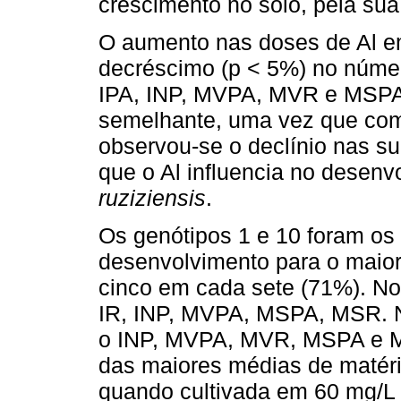
crescimento no solo, pela sua 
O aumento nas doses de Al em 
decréscimo (p < 5%) no número
IPA, INP, MVPA, MVR e MSPA
semelhante, uma vez que com 
observou-se o declínio nas s
que o Al influencia no desen
ruziziensis
.
Os genótipos 1 e 10 foram os
desenvolvimento para o maior
cinco em cada sete (71%). No
IR, INP, MVPA, MSPA, MSR. N
o INP, MVPA, MVR, MSPA e M
das maiores médias de matéri
quando cultivada em 60 mg/L d