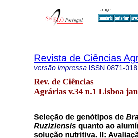
Revista de Ciências Agr
versão impressa
ISSN
0871-01
Rev. de Ciências
Agrárias v.34 n.1 Lisboa jan
Seleção de genótipos de
Bra
Ruziziensis
quanto ao alumí
solução nutritiva.
II: Avaliaç