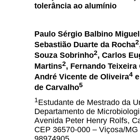
tolerância ao alumínio
Paulo Sérgio Balbino Miguel
2
Sebastião Duarte da Rocha
2
Souza Sobrinho
, Carlos Eu
2
Martins
, Fernando Teixeir
4
André Vicente de Oliveira
e
5
de Carvalho
1
Estudante de Mestrado da Un
Departamento de Microbiologi
Avenida Peter Henry Rolfs, Ca
CEP 36570-000 – Viçosa/MG –
98974905.