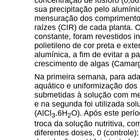
sua precipitação pelo alumíni
mensuração dos comprimentos 
raízes (CIR) de cada planta.
constante, foram revestidos i
polietileno de cor preta e ext
alumínica, a fim de evitar a 
crescimento de algas (Camar
Na primeira semana, para ad
aquático e uniformização dos 
submetidas à solução com m
e na segunda foi utilizada so
(AlCl
.6H
O). Após este perío
3
2
troca da solução nutritiva, co
diferentes doses, 0 (controle)