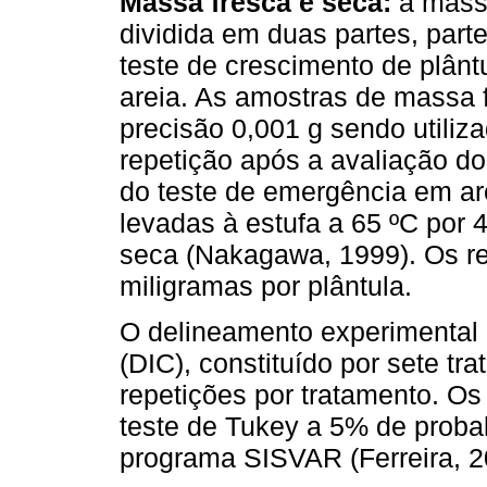
Massa fresca e seca:
a massa
dividida em duas partes, parte 
teste de crescimento de plân
areia. As amostras de massa
precisão 0,001 g sendo utiliz
repetição após a avaliação do
do teste de emergência em are
levadas à estufa a 65 ºC por
seca (Nakagawa, 1999). Os r
miligramas por plântula.
O delineamento experimental u
(DIC), constituído por sete tr
repetições por tratamento. O
teste de Tukey a 5% de proba
programa SISVAR (Ferreira, 2