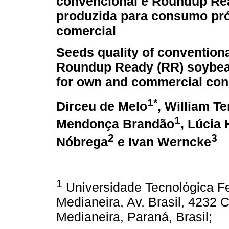
convencional e Roundup Re
produzida para consumo pró
comercial
Seeds quality of convention
Roundup Ready (RR) soybe
for own and commercial co
1*
Dirceu de Melo
, William T
1
Mendonça Brandão
, Lúcia 
2
3
Nóbrega
e Ivan Werncke
1
Universidade Tecnológica F
Medianeira, Av. Brasil, 4232 
Medianeira, Paraná, Brasil;