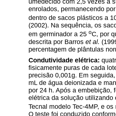
umedecido com 2,5 vezes a s
enrolados, permanecendo por
dentro de sacos plásticos a 
(2002). Na sequência, os saco
o
em germinador a 25
C, por q
descrita por Barros
et al.
(1999
percentagem de plântulas nor
Condutividade elétrica:
quat
fisicamente puras de cada lo
precisão 0,001g. Em seguida
mL de água deionizada e man
por 24 h. Após a embebição, 
elétrica da solução utilizand
Tecnal modelo Tec-4MP, e os
O teste foi conduzido conform