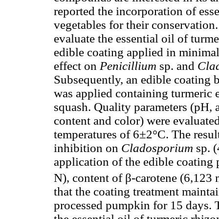
reported the incorporation of esse
vegetables for their conservation.
evaluate the essential oil of turm
edible coating applied in minima
effect on
Penicillium
sp. and
Cla
Subsequently, an edible coating b
was applied containing turmeric e
squash. Quality parameters (pH, a
content and color) were evaluated 
temperatures of 6±2°C. The result
inhibition on
Cladosporium
sp. 
application of the edible coating 
N), content of β-carotene (6,123
that the coating treatment mainta
processed pumpkin for 15 days. T
the essential oil of turmeric rhizo