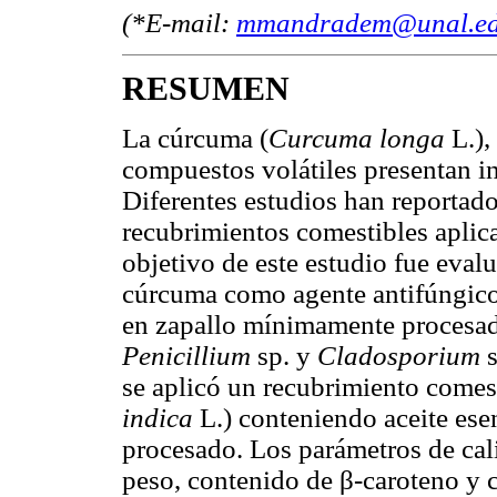
(*E-mail:
mmandradem@unal.ed
RESUMEN
La cúrcuma (
Curcuma longa
L.),
compuestos volátiles presentan in
Diferentes estudios han reportado
recubrimientos comestibles aplica
objetivo de este estudio fue evalu
cúrcuma como agente antifúngico
en zapallo mínimamente procesado
Penicillium
sp. y
Cladosporium
se aplicó un recubrimiento comest
indica
L.) conteniendo aceite es
procesado. Los parámetros de cali
peso, contenido de β-caroteno y co