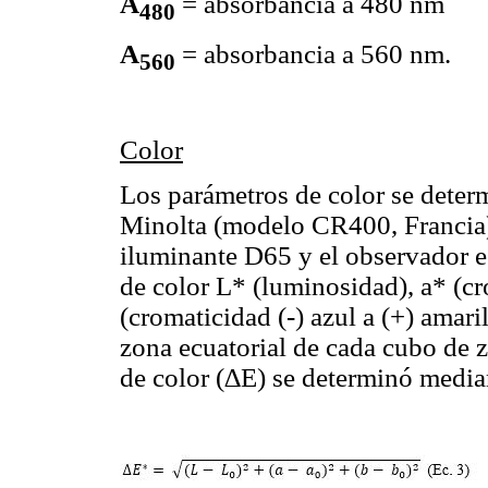
A
= absorbancia a 480 nm
480
A
= absorbancia a 560 nm.
560
Color
Los parámetros de color se deter
Minolta (modelo CR400, Francia)
iluminante D65 y el observador e
de color L* (luminosidad), a* (cr
(cromaticidad (-) azul a (+) amari
zona ecuatorial de cada cubo de za
de color (∆E) se determinó median