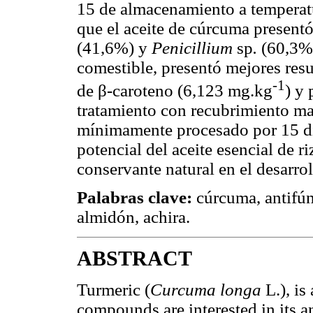
15 de almacenamiento a temperat
que el aceite de cúrcuma presentó
(41,6%) y
Penicillium
sp
.
(60,3%)
comestible, presentó mejores resu
‑1
de β-caroteno (6,123 mg.kg
) y
tratamiento con recubrimiento ma
mínimamente procesado por 15 dí
potencial del aceite esencial de
conservante natural en el desarro
Palabras clave:
cúrcuma, antifún
almidón, achira.
ABSTRACT
Turmeric (
Curcuma longa
L.), is
compounds are interested in its an