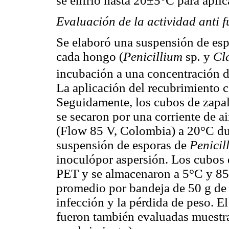
se enfrió hasta 20±5°C para aplica
Evaluación de la actividad anti f
Se elaboró una suspensión de espor
cada hongo (
Penicillium
sp
.
y
Cl
incubación a una concentración 
La aplicación del recubrimiento c
Seguidamente, los cubos de zapall
se secaron por una corriente de a
(Flow 85 V, Colombia) a 20°C dur
suspensión de esporas de
Penici
inoculópor aspersión. Los cubos 
PET y se almacenaron a 5°C y 85
promedio por bandeja de 50 g de 
infección y la pérdida de peso. El
fueron también evaluadas muestras