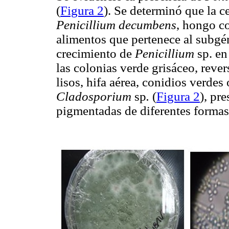
(
Figura 2
). Se determinó que la 
Penicillium decumbens
, hongo co
alimentos que pertenece al subg
crecimiento de
Penicillium
sp. en
las colonias verde grisáceo, rever
lisos, hifa aérea, conidios verdes
Cladosporium
sp
.
(
Figura 2
), pr
pigmentadas de diferentes formas