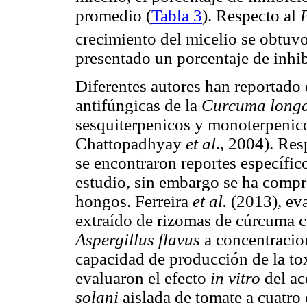
promedio (
Tabla 3
). Respecto al
crecimiento del micelio se obtuv
presentado un porcentaje de inhi
Diferentes autores han reportado
antifúngicas de la
Curcuma long
sesquiterpenicos y monoterpenico
Chattopadhyay
et al
., 2004). Re
se encontraron reportes específic
estudio, sin embargo se ha compro
hongos. Ferreira
et al.
(2013), eva
extraído de rizomas de cúrcuma c
Aspergillus flavus
a concentracio
capacidad de producción de la t
evaluaron el efecto
in vitro
del ac
solani
aislada de tomate a cuatro