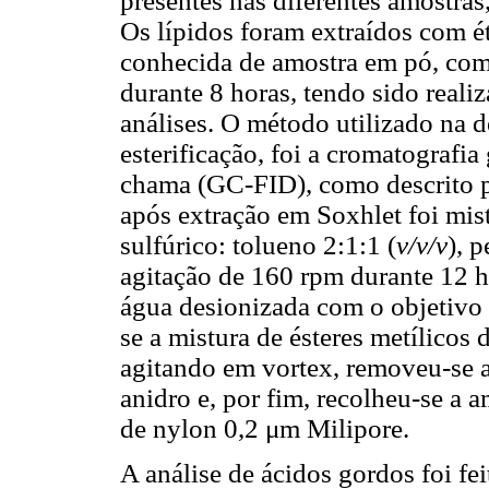
presentes nas diferentes amostras
Os lípidos foram extraídos com é
conhecida de amostra em pó, com
durante 8 horas, tendo sido reali
análises. O método utilizado na d
esterificação, foi a cromatografi
chama (GC-FID), como descrito 
após extração em Soxhlet foi mis
sulfúrico: tolueno 2:1:1 (
v/v/v
), 
agitação de 160 rpm durante 12 h
água desionizada com o objetivo 
se a mistura de ésteres metílico
agitando em vortex, removeu-se a
anidro e, por fim, recolheu-se a 
de nylon 0,2 μm Milipore.
A análise de ácidos gordos foi f