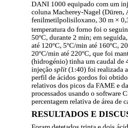
DANI 1000 equipado com um in
coluna Macherey-Nagel (Düren,
fenilmetilpolisiloxano, 30 m × 0
temperatura do forno foi o seguint
50ºC, durante 2 min; em seguida
até 120ºC, 5ºC/min até 160ºC, 2
20ºC/min até 220ºC, que foi mant
(hidrogénio) tinha um caudal de 
injeção
split
(1:40) foi realizada 
perfil de ácidos gordos foi obti
relativos dos picos da FAME e da
processados usando o software 
percentagem relativa de área de c
RESULTADOS E DISCU
Foram detetados trinta e dois ác