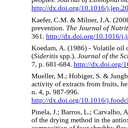
http://dx.doi.org/10.1016/j.jep.
Kaefer, C.M. & Milner, J.A. (2008
prevention.
The Journal of Nutri
361.
http://dx.doi.org/10.1016/j
Koedam, A. (1986) - Volatile oil
(
Sideritis
spp.).
Journal of the S
7, p. 681-684.
http://dx.doi.org
Mueller, M.; Hobiger, S. & Jungb
activity of extracts from fruits, h
n. 4, p. 987-996.
http://dx.doi.org/10.1016/j.foo
Pinela, J.; Barros, L.; Carvalho, 
of the drying method in the antio
composition of four shrubby flow