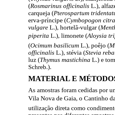
(
Rosmarinus officinalis
L.), alfa
carqueja (
Pterospartum tridenta
erva-príncipe (
Cymbopogon citr
vulgare
L.), hortelã-vulgar (
Ment
piperita
L.), limonete (
Aloysia tr
(
Ocimum basilicum
L.), poêjo (
M
officinalis
L.), stévia (
Stevia reb
luz (
Thymus mastichina
L.) e tom
Schreb.).
MATERIAL E MÉTODO
As amostras foram cedidas por um
Vila Nova de Gaia, o Cantinho da
utilização direta como condimento