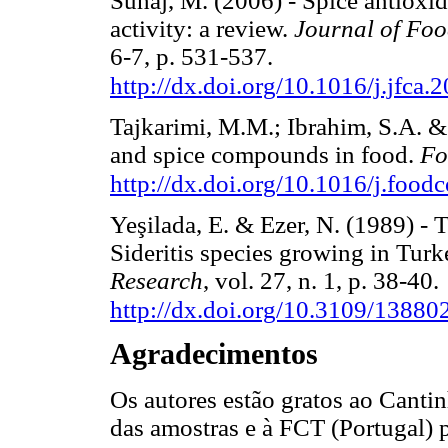
Suhaj, M. (2006) - Spice antioxida
activity: a review.
Journal of Foo
6-7, p. 531-537.
http://dx.doi.org/10.1016/j.jfca.
Tajkarimi, M.M.; Ibrahim, S.A. &
and spice compounds in food.
Fo
http://dx.doi.org/10.1016/j.food
Yeşilada, E. & Ezer, N. (1989) - 
Sideritis species growing in Turk
Research
, vol. 27, n. 1, p. 38-40.
http://dx.doi.org/10.3109/138
Agradecimentos
Os autores estão gratos ao Canti
das amostras e à FCT (Portugal) p