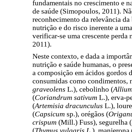
fundamentais no crescimento e n
de saúde (Simopoulos, 2011). Não
reconhecimento da relevância da
nutrição e do risco inerente a uma
verificar-se uma crescente perda 
2011).
Neste contexto, e dada a importân
nutrição e saúde humanas, o pres
a composição em ácidos gordos d
consumidas como condimentos, 
graveolens
L.), cebolinho (
Alliu
(
Coriandrum sativum
L.), erva-p
(
Artemisia dracunculus
L.), loure
(
Capsicum
sp.), orégãos (
Origan
crispum
(Mill.) Fuss), segurelha (
(
Thymus vulgaris L.
), manjerona 