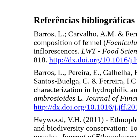
Referências bibliográficas
Barros, L.; Carvalho, A.M. & Ferre
composition of fennel (
Foeniculu
inflorescences.
LWT - Food Scien
818.
http://dx.doi.org/10.1016/j
Barros, L., Pereira, E., Calhelha
Santos-Buelga, C. & Ferreira, I.C
characterization in hydrophilic 
ambrosioides
L.
Journal of Func
http://dx.doi.org/10.1016/j.jff.2
Heywood, V.H. (2011) - Ethnopha
and biodiversity conservation: To
peoples.
Journal of Ethnopharm