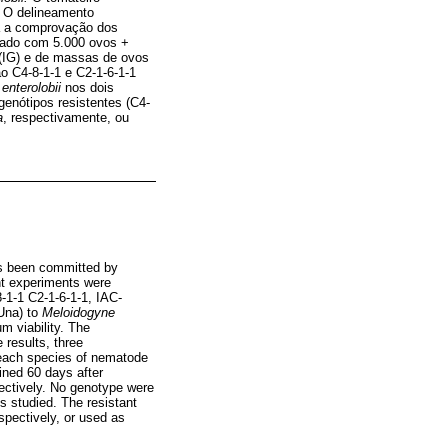
o. O delineamento
ra a comprovação dos
ulado com 5.000 ovos +
 (IG) e de massas de ovos
o C4-8-1-1 e C2-1-6-1-1
enterolobii
nos dois
enótipos resistentes (C4-
a
, respectivamente, ou
has been committed by
t experiments were
-1-1 C2-1-6-1-1, IAC-
Una) to
Meloidogyne
m viability. The
 results, three
 each species of nematode
ined 60 days after
pectively. No genotype were
 studied. The resistant
espectively, or used as