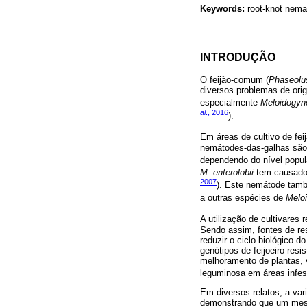
Keywords:
root-knot nema
INTRODUÇÃO
O feijão-comum (
Phaseolus
diversos problemas de orig
especialmente
Meloidogyn
al
., 2016
).
Em áreas de cultivo de fei
nemátodes-das-galhas são 
dependendo do nível popul
M. enterolobii
tem causado 
2007
). Este nemátode tamb
a outras espécies de
Melo
A utilização de cultivares 
Sendo assim, fontes de res
reduzir o ciclo biológico 
genótipos de feijoeiro res
melhoramento de plantas, v
leguminosa em áreas infes
Em diversos relatos, a var
demonstrando que um mesmo