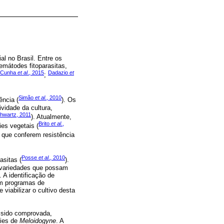
al no Brasil. Entre os
emátodes fitoparasitas,
Cunha
et al
., 2015
Dadazio
et
;
Simão
et al
., 2010
ncia (
). Os
vidade da cultura,
hwartz, 2011
). Atualmente,
Brito
et al
.,
es vegetais (
, que conferem resistência
Posse
et al
., 2010
asitas (
).
s variedades que possam
 A identificação de
 em programas de
viabilizar o cultivo desta
m sido comprovada,
cies de
Meloidogyne
. A