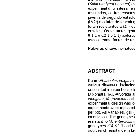
(
Solanum lycopersicum
) c
experimental foi inteirame
resultados, os três ensai
juvenis de segundo estádi
(IMO) e o fator de reprodu
foram resistentes a
M. inc
ensaios. Os restantes gen
8-1-1 e C2-1-6-1-1) poderã
usados como fontes de re
Palavras-chave:
nemátodes
ABSTRACT
Bean (
Phaseolus vulgaris
)
various diseases, includin
conducted in greenhouse to
Diplomata, IAC-Alvorada a
incognita
,
M. javanica
and
experimental design was co
experiments were repeated
per pot. As variables, gal
inoculation. The genotypes
resistant to
M. enterolobii
i
genotypes (C4-8-1-1 and C2
sources of resistance in b