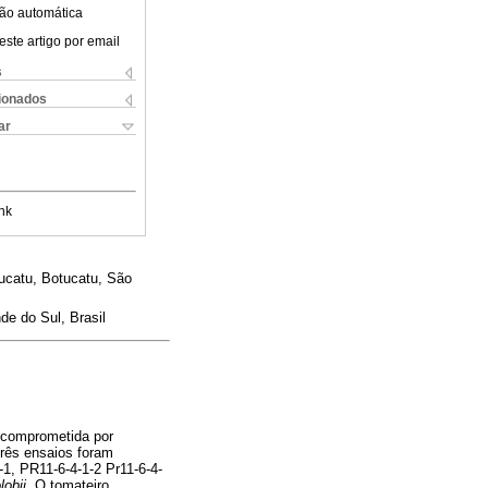
ão automática
este artigo por email
s
cionados
ar
nk
ucatu, Botucatu, São
e do Sul, Brasil
é comprometida por
rês ensaios foram
1, PR11-6-4-1-2 Pr11-6-4-
lobii.
O tomateiro