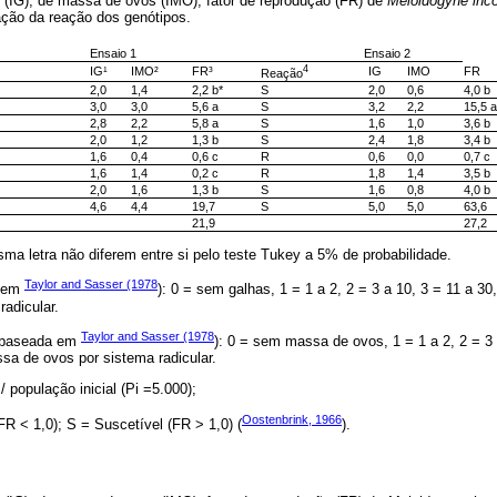
s (IG), de massa de ovos (IMO), fator de reprodução (FR) de
Meloidogyne inco
nação da reação dos genótipos.
Ensaio 1
Ensaio 2
4
IG¹
IMO²
FR³
IG
IMO
FR
Reação
2,0
1,4
2,2 b*
S
2,0
0,6
4,0 b
3,0
3,0
5,6 a
S
3,2
2,2
15,5 a
2,8
2,2
5,8 a
S
1,6
1,0
3,6 b
2,0
1,2
1,3 b
S
2,4
1,8
3,4 b
1,6
0,4
0,6 c
R
0,6
0,0
0,7 c
1,6
1,4
0,2 c
R
1,8
1,4
3,5 b
2,0
1,6
1,3 b
S
1,6
0,8
4,0 b
4,6
4,4
19,7
S
5,0
5,0
63,6
21,9
27,2
a letra não diferem entre si pelo teste Tukey a 5% de probabilidade.
Taylor and Sasser (1978
a em
): 0 = sem galhas, 1 = 1 a 2, 2 = 3 a 10, 3 = 11 a 30
radicular.
Taylor and Sasser (1978
s baseada em
): 0 = sem massa de ovos, 1 = 1 a 2, 2 = 3 
sa de ovos por sistema radicular.
/ população inicial (Pi =5.000);
Oostenbrink, 1966
R < 1,0); S = Suscetível (FR > 1,0) (
).