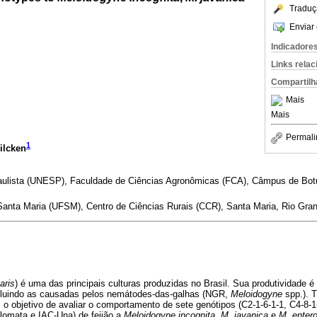
Traduç
Enviar 
Indicadore
Links rela
Compartilh
Mais
Mais
Permali
1
ilcken
aulista (UNESP), Faculdade de Ciências Agronômicas (FCA), Câmpus de Bot
anta Maria (UFSM), Centro de Ciências Rurais (CCR), Santa Maria, Rio Grand
aris
) é uma das principais culturas produzidas no Brasil. Sua produtividade 
ncluindo as causadas pelos nemátodes-das-galhas (NGR,
Meloidogyne
spp.). T
 objetivo de avaliar o comportamento de sete genótipos (C2-1-6-1-1, C4-8-1-
plomata e IAC-Una) de feijão a
Meloidogyne incognita
,
M. javanica
e
M. entero