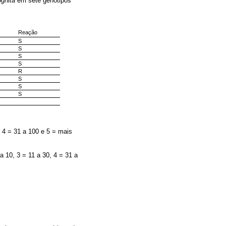
gnita
em sete genótipos
Reação
S
S
S
S
R
S
S
S
, 4 = 31 a 100 e 5 = mais
a 10, 3 = 11 a 30, 4 = 31 a