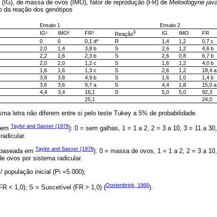
s (IG), de massa de ovos (IMO), fator de reprodução (FR) de
Meloidogyne jav
ão da reação dos genótipos
Ensaio 1
Ensaio 2
4
IG¹
IMO²
FR³
IG
IMO
FR
Reação
0
0
0,1 d*
R
1,4
1,2
0,7 c
2,0
1,4
3,8 b
S
2,6
1,2
4,6 b
2,2
1,6
2,3 b
S
2,6
0,8
6,7 b
2,0
2,0
1,2 c
S
1,6
1,2
4,0 b
1,6
1,6
1,3 c
S
2,6
1,2
18,4 a
3,8
3,8
4,9 b
S
1,6
1,0
1,4 b
3,6
3,6
9,7 a
S
4,4
1,8
15,0 a
4,4
3,4
16,1
S
5,0
5,0
92,3
25,1
24,0
a letra não diferem entre si pelo teste Tukey a 5% de probabilidade.
Taylor and Sasser (1978
a em
): 0 = sem galhas, 1 = 1 a 2, 2 = 3 a 10, 3 = 11 a 30
radicular.
Taylor and Sasser (1978
s baseada em
): 0 = massa de ovos, 1 = 1 a 2, 2 = 3 a 10,
e ovos por sistema radicular.
/ população inicial (Pi =5.000);
Oostenbrink, 1966
R < 1,0); S = Suscetível (FR > 1,0) (
).