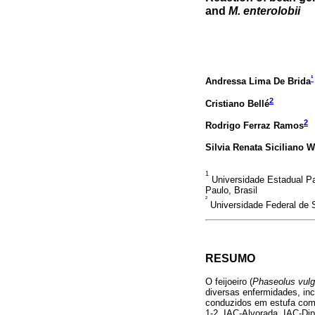
and
M. enterolobii
¹
Andressa Lima De Brida
2
Cristiano Bellé
2
Rodrigo Ferraz Ramos
Silvia Renata Siciliano W
1
Universidade Estadual P
Paulo, Brasil
²
Universidade Federal de S
RESUMO
O feijoeiro (
Phaseolus vulg
diversas enfermidades, i
conduzidos em estufa com o
1-2, IAC-Alvorada, IAC-Di