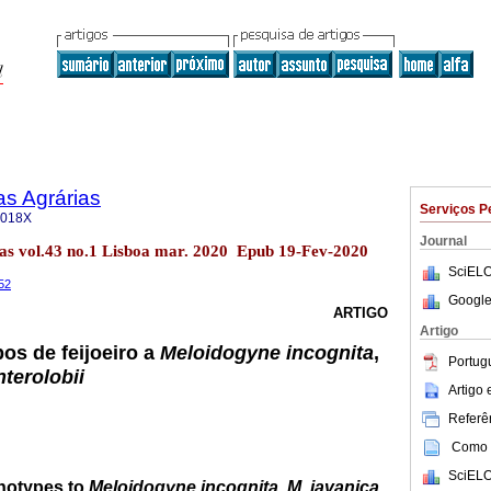
as Agrárias
Serviços P
-018X
Journal
ias vol.43 no.1 Lisboa mar. 2020 Epub 19-Fev-2020
SciELO
152
Google
ARTIGO
Artigo
os de feijoeiro a
Meloidogyne incognita
,
Portug
nterolobii
Artigo
Referên
Como c
SciELO
notypes to
Meloidogyne incognita
,
M. javanica