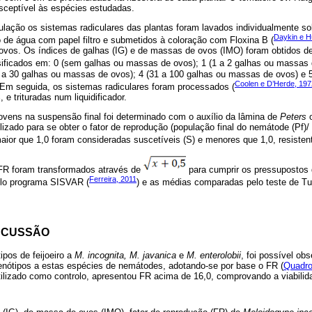
sceptível às espécies estudadas.
ulação os sistemas radiculares das plantas foram lavados individualmente s
Daykin e H
 de água com papel filtro e submetidos à coloração com Floxina B (
vos. Os índices de galhas (IG) e de massas de ovos (IMO) foram obtidos d
sificados em: 0 (sem galhas ou massas de ovos); 1 (1 a 2 galhas ou massas 
 a 30 galhas ou massas de ovos); 4 (31 a 100 galhas ou massas de ovos) e 
Coolen e D’Herde, 197
 Em seguida, os sistemas radiculares foram processados (
 e trituradas num liquidificador.
jovens na suspensão final foi determinado com o auxílio da lâmina de
Peters
o
lizado para se obter o fator de reprodução (população final do nemátode (Pf)/ p
ior que 1,0 foram consideradas suscetíveis (S) e menores que 1,0, resistent
 FR foram transformados através de
para cumprir os pressupostos 
Ferreira, 2011
elo programa SISVAR (
) e as médias comparadas pelo teste de Tu
SCUSSÃO
pos de feijoeiro a
M. incognita, M. javanica
e
M. enterolobii
, foi possível ob
nótipos a estas espécies de nemátodes, adotando-se por base o FR (
Quadro
tilizado como controlo, apresentou FR acima de 16,0, comprovando a viabilida