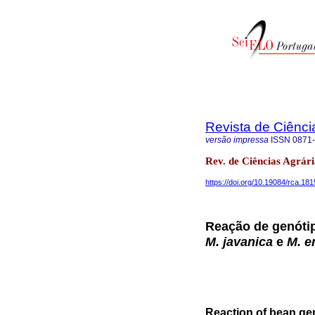
Revista de Ciênci
versão impressa
ISSN
0871
Rev. de Ciências Agrár
https://doi.org/10.19084/rca.18
Reação de genótip
M. javanica
e
M. e
Reaction of bean ge