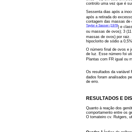
controlo uma vez que é su
Sessenta dias após a inoc
após a retirada do excesso
contagem das massas de o
Taylor e Sasser (1978
) e clas
ou massas de ovos); 3 (11
massas de ovos) por raiz.
hipoclorito de sódio a 0,5%,
O número final de ovos e 
de luz. Esse número foi uti
Plantas com FR igual ou ma
Os resultados da variável
dados foram analisados p
de erro.
RESULTADOS E DI
Quanto à reação dos genóti
comportamento entre os ge
O tomateiro cv. Rutgers, u