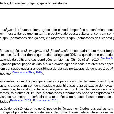
todes; Phaseolus vulgaris; genetic resistance
 vulgaris
L.) é uma cultura agrícola de elevada importância económica e soci
em fitossanitários que limitam a produtividade dessa cultura, encontram-se n
e
spp. (nemátodes-das-galhas) e
Pratylenchus
spp. (nemátodes-das-lesões) (
jão, as espécies
M. incognita
e
M. javanica
são encontradas com maior frequê
responsáveis por danos que podem atingir até 90% na qualidade e na produti
Singh e Sc
acional, da cultivar e das condições ambientais (Simão
et al
., 2010;
grande preocupação devido à sua elevada agressividade em diversas espéci
ém consegue quebrar a resistência de plantas portadoras do gene
Mi-1
ou
N
Bitencourt e Silva, 2010
idogyne
(
).
resistentes, é um dos principais métodos para o controlo de nemátodes fitopar
istência precisam ser identificadas e quantificadas para utilização de nova
do nemátode, tentando manter a população abaixo do limiar de dano econômico.
istentes, tolerantes ou imunes a nemátodes fitoparasitas pode ser explorada
isando aumentar a tolerância ou a resistência ao ataque desses nemátodes e 
Baida
et al
., 2011
Bozbuga
et al
., 2015
tadas (
;
).
iação de resistência entre genótipos de feijão aos nemátodes-das-galhas te
 genótipo de feijoeiro pode reagir de forma diferenciada a diferentes espé