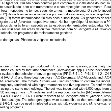
v. Rutgers foi utilizado como controlo para comprovar a viabilidade do inócul
nte casualizado, com oito tratamentos e cinco repetições por tratamento. Pa
os foram repetidos no tempo, seguindo a mesma metodologia. O solo foi inoc
o (J2) de cada espécie de nemátode por vaso. As variáveis, índice de galhas
ção (FR) foram determinados 60 dias após a inoculação. Os genótipos de feijã
ognita
e a
M. javanica
, respectivamente. Nenhum genótipo foi resistente a
M. 
ótipos de feijão foram suscetíveis às espécies de nemátodes estudadas. Os g
o ser utilizados em áreas de cultivo infestadas com
M. incognita
e
M. javanic
sistência em programas de melhoramento genético.
-das-galhas; Phaseolus vulgaris; resistência
 is one of the main crops produced in Brazil. In growing areas, productivity 
g those caused by root-knot nematodes (
Meloidogyne
spp.). Three independen
 evaluate the behavior of seven genotypes (PR11-6-4-1-2, Pr11-6-4-1-2 , C4-8
nd IAC-Una) and three bean cultivars (IAC-Diplomata, IAC-Alvorada and IAC-
M. enterolobii
. The tomato Rutgers was used as control to confirm the inoculu
mpletely randomized with eight treatments and five replicates. To confirm the
 using the same methodology. The soil was inoculated with 5,000 eggs from
l (GI) and egg mass (EM) indexes and the reproduction factor (RF) were determ
 C4-8-1-1 and C2-1-6-1-1 were resistant to
M. incognita
and
M. javanica
, res
n both assays. The other genotypes were susceptible to the nematode species
-1-6-1-1) can be used in infested areas with
M. incognita
and
M. javanica
, r
reeding programs.