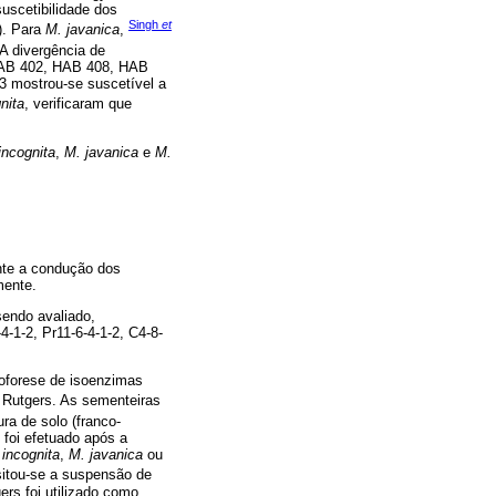
uscetibilidade dos
Singh
et
). Para
M. javanica
,
 A divergência de
 HAB 402, HAB 408, HAB
 mostrou-se suscetível a
nita
, verificaram que
incognita
,
M. javanica
e
M.
nte a condução dos
mente.
sendo avaliado,
4-1-2, Pr11-6-4-1-2, C4-8-
roforese de isoenzimas
. Rutgers. As sementeiras
a de solo (franco-
 foi efetuado após a
 incognita
,
M. javanica
ou
sitou-se a suspensão de
ers foi utilizado como