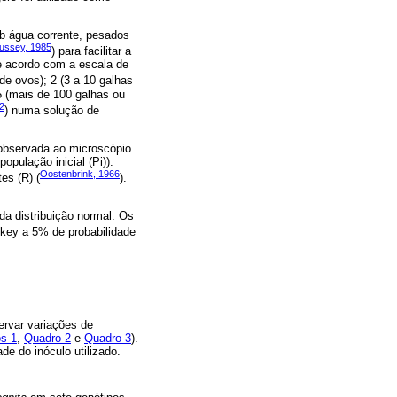
ob água corrente, pesados
ussey, 1985
) para facilitar a
e acordo com a escala de
de ovos); 2 (3 a 10 galhas
5 (mais de 100 galhas ou
2
) numa solução de
bservada ao microscópio
opulação inicial (Pi)).
Oostenbrink, 1966
es (R) (
).
da distribuição normal. Os
key a 5% de probabilidade
servar variações de
s 1
,
Quadro 2
e
Quadro 3
).
de do inóculo utilizado.