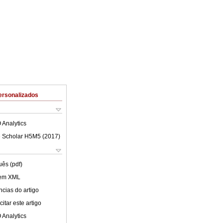
ersonalizados
 Analytics
 Scholar H5M5 (
2017
)
uês (pdf)
 em XML
cias do artigo
itar este artigo
 Analytics