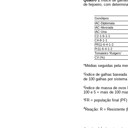
Quadro 1
Índice de galha
de feijoeiro, com determi
Genótipos
IAC-Diplomata
IAC-Alvorada
IAC-Una
C2-1-6-1-1
C4-8-1-1
PR11-6-4-1-2
Pr11-6-4-1-2
Tomateiro ‘Rutgers’
CV (%)
*Médias seguidas pela mesm
¹Índice de galhas basead
de 100 galhas por sistema 
²Índice de massa de ovo
100 e 5 = mais de 100 mas
³FR = população final (PF) 
4
Reação: R = Resistente (F