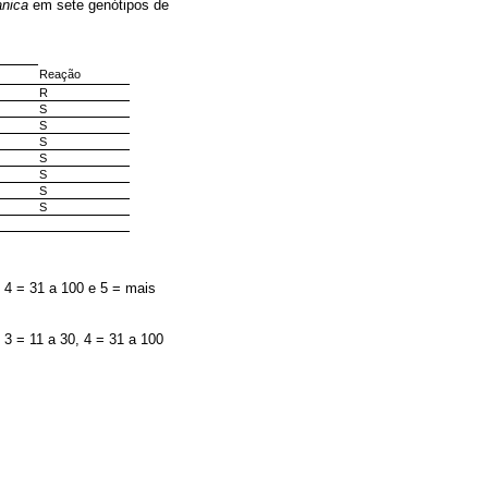
anica
em sete genótipos de
Reação
R
S
S
S
S
S
S
S
, 4 = 31 a 100 e 5 = mais
 3 = 11 a 30, 4 = 31 a 100