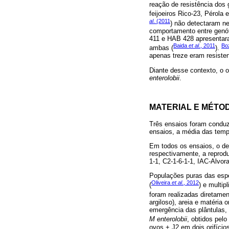
reação de resistência do
feijoeiros Rico-23, Pérol
al
. (2011
) não detectaram ne
comportamento entre genót
411 e HAB 428 apresentar
Baida
et al
., 2011
Bo
ambas (
).
apenas treze eram resisten
Diante desse contexto, o ob
enterolobii
.
MATERIAL E MÉTO
Três ensaios foram conduz
ensaios, a média das tempe
Em todos os ensaios, o del
respectivamente, a repro
1-1, C2-1-6-1-1, IAC-Alvor
Populações puras das espé
Oliveira
et al
., 2012
(
) e multi
foram realizadas diretame
argiloso), areia e matéria
emergência das plântulas,
M enterolobii
, obtidos pel
ovos + J2 em dois orifício