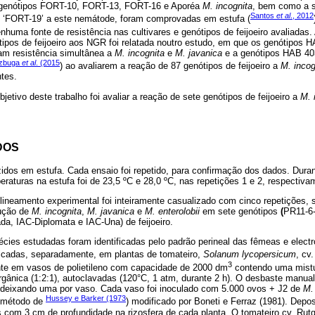
s genótipos FORT-10, FORT-13, FORT-16 e Aporéa
M. incognita
, bem como a s
Santos
et al
., 2012
a e ‘FORT-19’ a este nemátode, foram comprovadas em estufa (
nhuma fonte de resistência nas cultivares e genótipos de feijoeiro avaliadas.
ipos de feijoeiro aos NGR foi relatada noutro estudo, em que os genótipos
am resistência simultânea a
M. incognita
e
M. javanica
e a genótipos HAB 403
zbuga
et al
. (2015
) ao avaliarem a reação de 87 genótipos de feijoeiro a
M. incog
tes.
jetivo deste trabalho foi avaliar a reação de sete genótipos de feijoeiro a
M. 
DOS
idos em estufa. Cada ensaio foi repetido, para confirmação dos dados. Dura
raturas na estufa foi de 23,5 ºC e 28,0 ºC, nas repetições 1 e 2, respectiva
ineamento experimental foi inteiramente casualizado com cinco repetições, 
dução de
M. incognita
,
M. javanica
e
M. enterolobii
em sete genótipos
(
PR11-6-
ada, IAC-Diplomata e IAC-Una) de feijoeiro.
cies estudadas foram identificadas pelo padrão perineal das fêmeas e elect
plicadas, separadamente, em plantas de tomateiro,
Solanum lycopersicum
, cv
3
nte em vasos de polietileno com capacidade de 2000 dm
contendo uma mistur
 orgânica (1:2:1), autoclavadas (120°C, 1 atm, durante 2 h). O desbaste manual
 deixando uma por vaso. Cada vaso foi inoculado com 5.000 ovos + J2 de
M.
Hussey e Barker (1973
o método de
) modificado por Boneti e Ferraz (1981). Depo
s com 3 cm de profundidade na rizosfera de cada planta. O tomateiro cv. Rutg