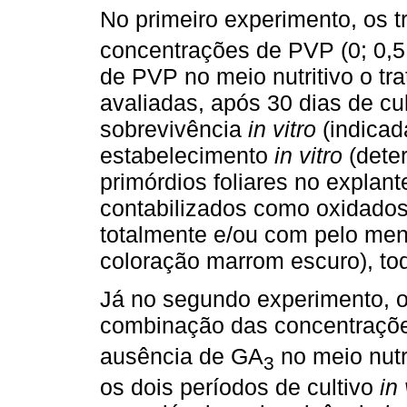
No primeiro experimento, os t
concentrações de PVP (0; 0,5;
de PVP no meio nutritivo o t
avaliadas, após 30 dias de cu
sobrevivência
in vitro
(indicad
estabelecimento
in vitro
(dete
primórdios foliares no explant
contabilizados como oxidados
totalmente e/ou com pelo me
coloração marrom escuro), t
Já no segundo experimento, o
combinação das concentraçõ
ausência de GA
no meio nutr
3
os dois períodos de cultivo
in 