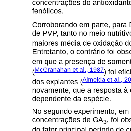
concentrações do antioxidant
fenólicos.
Corroborando em parte, para D
de PVP, tanto no meio nutrit
maiores média de oxidação do
Entretanto, o contrário foi o
em que a presença de soment
McGranahan et al., 1987
(
) foi ef
Almeida et al., 2
dos explantes (
novamente, que a resposta à
dependente da espécie.
No segundo experimento, em q
concentrações de GA
, foi o
3
do fator principal período de c