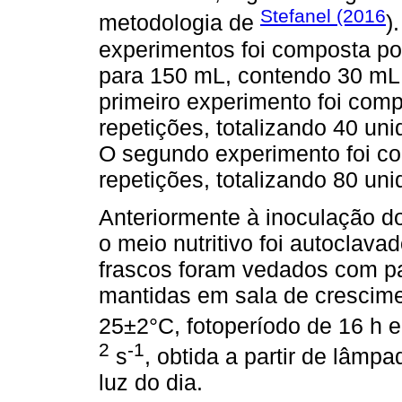
Stefanel (2016
metodologia de
)
experimentos foi composta po
para 150 mL, contendo 30 mL d
primeiro experimento foi comp
repetições, totalizando 40 un
O segundo experimento foi co
repetições, totalizando 80 un
Anteriormente à inoculação do
o meio nutritivo foi autoclav
frascos foram vedados com pa
mantidas em sala de crescime
25±2°C, fotoperíodo de 16 h 
2
-1
s
, obtida a partir de lâmpa
luz do dia.