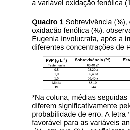
a variável oxidação fenólica (
Quadro 1
Sobrevivência (%), 
oxidação fenólica (%), obse
Eugenia involucrata, após a
diferentes concentrações de PV
-1
Sobrevivência (%)
Est
PVP (g L
)
Testemunha
66,40 a*
0,5
93,20 a
1,0
86,40 a
1,5
86,40 a
Média
83,10
IV
3,44
*Na coluna, médias seguidas 
diferem significativamente pel
probabilidade de erro. A letra 
favorável para as variáveis ana