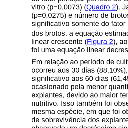
vitro (p=0,0073) (
Quadro 2
). 
(p=0,0275) e número de broto
significativo somente do fator
dos brotos, a equação estimad
linear crescente (
Figura 2
), a
foi uma equação linear decres
Em relação ao período de cult
ocorreu aos 30 dias (88,10%
significativo aos 60 dias (61,
ocasionado pela menor quanti
explantes, devido ao maior 
nutritivo. Isso também foi ob
mesma espécie, em que foi obt
de sobrevivência dos explante
observado um decréscimo sig