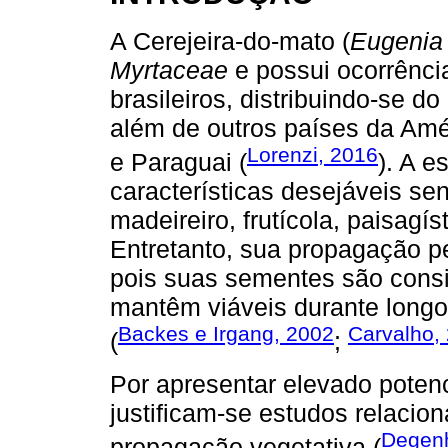
A Cerejeira-do-mato (
Eugenia 
Myrtaceae
e possui ocorrênci
brasileiros, distribuindo-se d
além de outros países da Amé
Lorenzi, 2016
e Paraguai (
). A e
características desejáveis se
madeireiro, frutícola, paisagís
Entretanto, sua propagação pe
pois suas sementes são consid
mantêm viáveis durante long
Backes e Irgang, 2002
Carvalho,
(
;
Por apresentar elevado poten
justificam-se estudos relaci
Degen
propagação vegetativa (