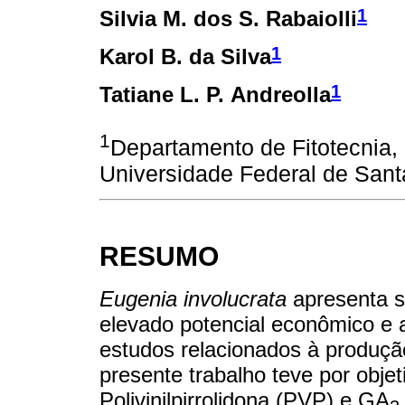
1
Silvia M. dos S. Rabaiolli
1
Karol B. da Silva
1
Tatiane L. P. Andreolla
1
Departamento de Fitotecnia, 
Universidade Federal de Santa
RESUMO
Eugenia involucrata
apresenta s
elevado potencial econômico e am
estudos relacionados à produçã
presente trabalho teve por obje
Polivinilpirrolidona (PVP) e GA