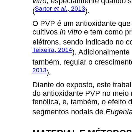
vitro
, especialmente quando s
Sartor
et al
., 2013
(
).
O PVP é um antioxidante que 
cultivos
in vitro
e tem como pr
elétrons, sendo indicado no co
Teixeira, 2014
). Adicionalmente
também, regular o crescimen
2013
).
Diante do exposto, este trabalh
do antioxidante PVP no meio n
fenólica, e, também, o efeito
segmentos nodais de
Eugenia