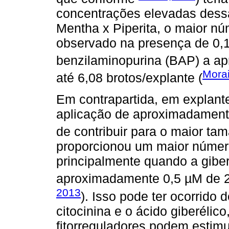
concentrações elevadas dess
Mentha x Piperita, o maior nú
observado na presença de 0,
benzilaminopurina (BAP) a a
Morai
até 6,08 brotos/explante (
Em contrapartida, em explant
aplicação de aproximadamen
de contribuir para o maior ta
proporcionou um maior número
principalmente quando a giber
aproximadamente 0,5 µM de 2-
2013
). Isso pode ter ocorrido
citocinina e o ácido giberéli
fitorreguladores podem estimu