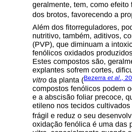
geralmente, tem, como efeito 
dos brotos, favorecendo a p
Além dos fitorreguladores, p
nutritivo, também, aditivos, c
(PVP), que diminuam a intoxi
fenólicos oxidados produzidos
Estes compostos são, geralme
explantes sofrem cortes, difi
Bezerra
et al
., 2
vitro
da planta (
compostos fenólicos podem oc
e a abscisão foliar precoce, 
etileno nos tecidos cultivado
frágil e reduz o seu desenvo
oxidação fenólica é uma das 