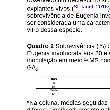
Stefanel, 2016
explantes vivos (
sobrevivência de Eugenia invo
ser considerada uma caracte
vitro dessa espécie.
Quadro 2
Sobrevivência (%)
Eugenia involucrata aos 30 e 6
inoculação em meio ½MS cont
GA
3
Dias
30
60
Média
IV
*Na coluna, médias seguidas 
diferem significativamente pel