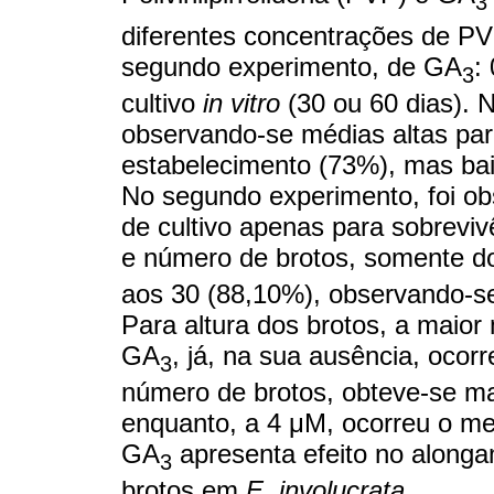
3
diferentes concentrações de PVP
segundo experimento, de GA
:
3
cultivo
in vitro
(30 ou 60 dias). N
observando-se médias altas par
estabelecimento (73%), mas bai
No segundo experimento, foi obs
de cultivo apenas para sobreviv
e número de brotos, somente 
aos 30 (88,10%), observando-s
Para altura dos brotos, a maior
GA
, já, na sua ausência, oco
3
número de brotos, obteve-se ma
enquanto, a 4 μM, ocorreu o me
GA
apresenta efeito no along
3
brotos em
E. involucrata
.