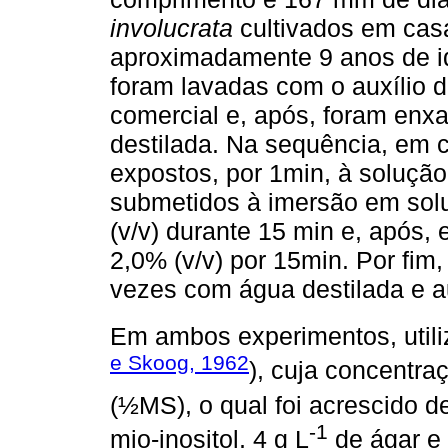
involucrata
cultivados em cas
aproximadamente 9 anos de id
foram lavadas com o auxílio d
comercial e, após, foram en
destilada. Na sequência, em c
expostos, por 1min, à solução 
submetidos à imersão em solu
(v/v) durante 15 min e, após, 
2,0% (v/v) por 15min. Por fim
vezes com água destilada e a
Em ambos experimentos, utiliz
e Skoog, 1962
), cuja concentra
(½MS), o qual foi acrescido d
-1
mio-inositol, 4 g L
de ágar e 