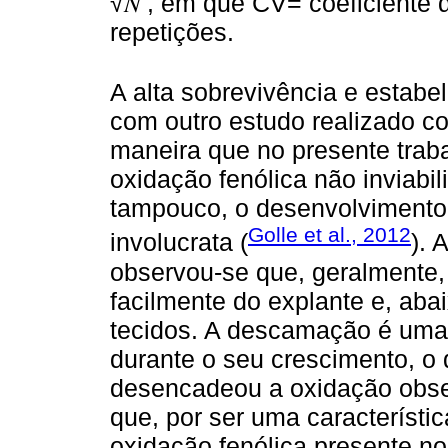
√𝑁 , em que CV= coeficiente
repetições.
A alta sobrevivência e estab
com outro estudo realizado 
maneira que no presente traba
oxidação fenólica não inviabi
tampouco, o desenvolvimento
Golle et al., 2012
involucrata (
). 
observou-se que, geralmente,
facilmente do explante e, aba
tecidos. A descamação é uma
durante o seu crescimento, o 
desencadeou a oxidação observ
que, por ser uma característi
oxidação fenólica presente n