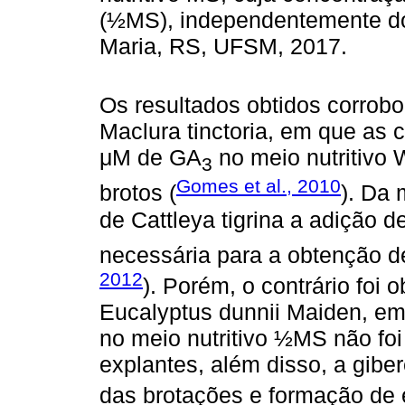
(½MS), independentemente do p
Maria, RS, UFSM, 2017.
Os resultados obtidos corrobo
Maclura tinctoria, em que as
μM de GA
no meio nutritivo
3
Gomes et al., 2010
brotos (
). Da 
de Cattleya tigrina a adição 
necessária para a obtenção d
2012
). Porém, o contrário foi
Eucalyptus dunnii Maiden, em
no meio nutritivo ½MS não fo
explantes, além disso, a gib
das brotações e formação de e