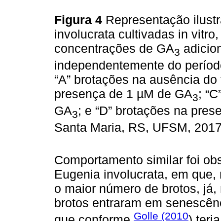
Figura 4
Representação ilust
involucrata cultivadas in vitr
concentrações de GA
adicio
3
independentemente do período 
“A” brotações na ausência do f
presença de 1 µM de GA
; “
3
GA
; e “D” brotações na pre
3
Santa Maria, RS, UFSM, 201
Comportamento similar foi o
Eugenia involucrata, em que, n
o maior número de brotos, já
brotos entraram em senescênc
Golle (2010
que conforme
) ter