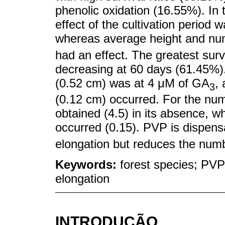
phenolic oxidation (16.55%). In 
effect of the cultivation period 
whereas average height and num
had an effect. The greatest sur
decreasing at 60 days (61.45%).
(0.52 cm) was at 4 μM of GA
,
3
(0.12 cm) occurred. For the nu
obtained (4.5) in its absence, 
occurred (0.15). PVP is dispen
elongation but reduces the num
Keywords:
forest species; PVP
elongation
INTRODUÇÃO