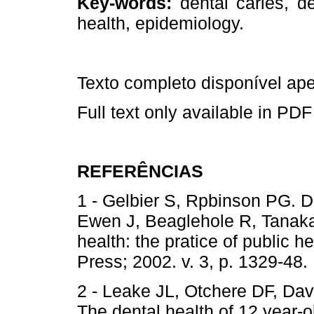
Key-words:
dental caries, de
health, epidemiology.
Texto completo disponível a
Full text only available in PDF
REFERÊNCIAS
1 - Gelbier S, Rpbinson PG. De
Ewen J, Beaglehole R, Tanaka 
health: the pratice of public h
Press; 2002. v. 3, p. 1329
2 - Leake JL, Otchere DF, Da
The dental health of 12 year-ol