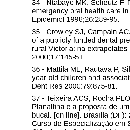
34 - Ntabaye MK, Scheutz F, P
emergency oral health care in
Epidemiol 1998;26:289-95.
35 - Crowley SJ, Campain AC
of a publicly funded dental p
rural Victoria: na extrapolat
2000;17:145-51.
36 - Mattila ML, Rautava P, Si
year-old children and associati
Dent Res 2000;79:875-81.
37 - Teixeira ACS, Rocha PLO
Planaltina e a proposta de u
bucal. [on line]. Brasília (DF
Curso de Especialização em 