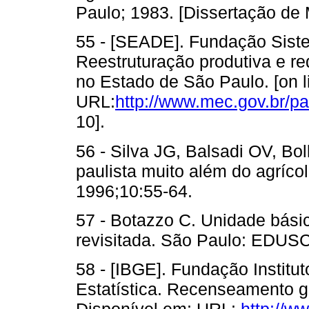
Paulo; 1983. [Dissertação de
55 - [SEADE]. Fundação Sist
Reestruturação produtiva e re
no Estado de São Paulo. [on l
URL:
http://www.mec.gov.br/p
10].
56 - Silva JG, Balsadi OV, Bol
paulista muito além do agrícol
1996;10:55-64.
57 - Botazzo C. Unidade bási
revisitada. São Paulo: EDUS
58 - [IBGE]. Fundação Institut
Estatística. Recenseamento ge
Disponível em: URL:
http://w