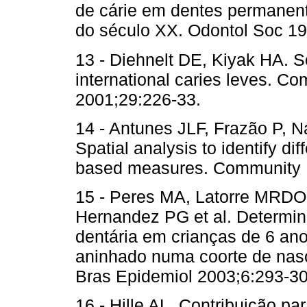
de cárie em dentes permanente
do século XX. Odontol Soc 19
13 - Diehnelt DE, Kiyak HA. S
international caries leves. C
2001;29:226-33.
14 - Antunes JLF, Frazão P, N
Spatial analysis to identify di
based measures. Community D
15 - Peres MA, Latorre MRDO
Hernandez PG et al. Determina
dentária em crianças de 6 ano
aninhado numa coorte de nasc
Bras Epidemiol 2003;6:293-30
16 - Hille AL. Contribuição p