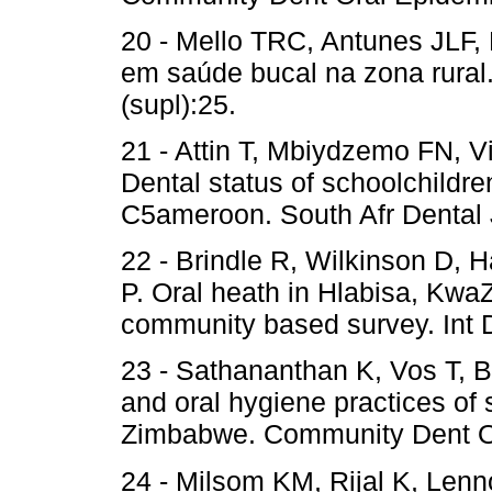
20 - Mello TRC, Antunes JLF,
em saúde bucal na zona rural
(supl):25.
21 - Attin T, Mbiydzemo FN, Vi
Dental status of schoolchildre
C5ameroon. South Afr Dental 
22 - Brindle R, Wilkinson D, 
P. Oral heath in Hlabisa, KwaZ
community based survey. Int 
23 - Sathananthan K, Vos T, Ba
and oral hygiene practices of
Zimbabwe. Community Dent Or
24 - Milsom KM, Rijal K, Lenn