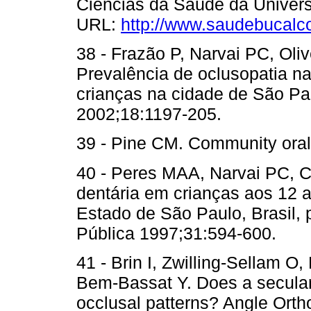
Ciências da Saúde da Univers
URL:
http://www.saudebucalco
38 - Frazão P, Narvai PC, Oli
Prevalência de oclusopatia n
crianças na cidade de São Pa
2002;18:1197-205.
39 - Pine CM. Community oral 
40 - Peres MAA, Narvai PC, C
dentária em crianças aos 12 
Estado de São Paulo, Brasil,
Pública 1997;31:594-600.
41 - Brin I, Zwilling-Sellam 
Bem-Bassat Y. Does a secular t
occlusal patterns? Angle Orth