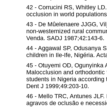
42 - Corrucini RS, Whitley LD.
occlusion in world population
43 - De Mûelenaere JJGG, Vilj
non-westernized rural commun
Venda. SADJ 1987;42:143-6.
44 - Aggawal SP, Odusanya SA
children in Ile-Ife, Nigéria. A
45 - Otuyemi OD, Ogunyinka 
Malocclusion and orthodontic
students in Nigeria according t
Dent J 1999;49:203-10.
46 - Mello TRC, Antunes JLF.
agravos de oclusão e necessi