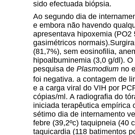
sido efectuada biópsia.
Ao segundo dia de internament
e embora não havendo qualquer
apresentava hipoxemia (PO2 
gasimétricos normais).Surgira
(81,7%), sem eosinofilia, ane
hipoalbuminemia (3,0 g/dl). O
pesquisa de
Plasmodium
no 
foi negativa. a contagem de l
e a carga viral do VIH por P
cópias/ml. A radiografia do tó
iniciada terapêutica empírica
sétimo dia de internamento ve
febre (39,2ºc) taquipneia (40 c
taquicardia (118 batimentos p