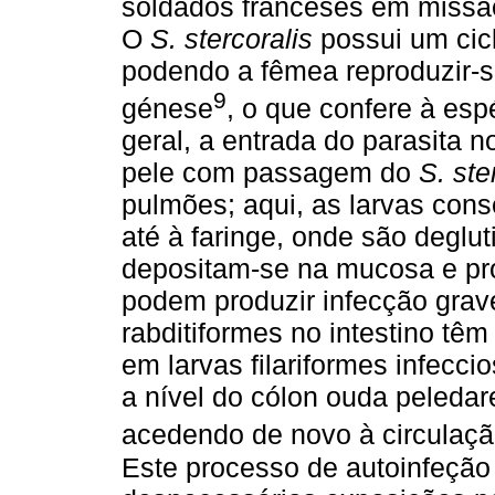
soldados franceses em missã
O
S. stercoralis
possui um cicl
podendo a fêmea reproduzir-
9
génese
, o que confere à es
geral, a entrada do parasita 
pele com passagem do
S. ste
pulmões; aqui, as larvas cons
até à faringe, onde são deglu
depositam-se na mucosa e p
podem produzir infecção grav
rabditiformes no intestino tê
em larvas filariformes infecci
a nível do cólon ouda peledar
acedendo de novo à circulaçã
Este processo de autoinfeção