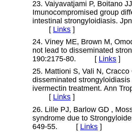
23. Vaiyavatjami P, Boitano JJ
Imunocompromised group diffe
intestinal strongyloidiasis. Jpn
[
Links
]
24. Viney ME, Brown M, Omodi
not lead to disseminated stron
190:2175-80. [
Links
]
25. Mattioni S, Vali N, Cracco 
disseminated strongyloidiasis 
ivermectin treatment. Ann Tro
[
Links
]
26. Lille PJ, Barlow GD , Moss
syndrome due to Strongyloides
649-55. [
Links
]