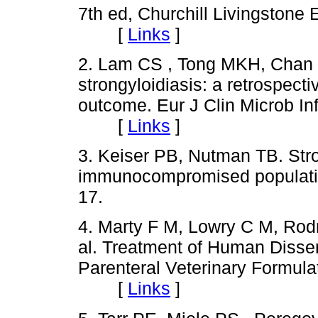
7th ed, Churchill Livingstone 
[
Links
]
2. Lam CS , Tong MKH, Chan 
strongyloidiasis: a retrospecti
outcome. Eur J Clin Microb In
[
Links
]
3. Keiser PB, Nutman TB. Stron
immunocompromised population
17.
4. Marty F M, Lowry C M, Rodr
al. Treatment of Human Dissem
Parenteral Veterinary Formulat
[
Links
]