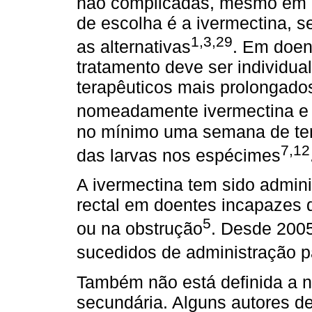
não complicadas, mesmo em d
de escolha é a ivermectina, s
1,3,29
as alternativas
. Em doen
tratamento deve ser individua
terapêuticos mais prolongado
nomeadamente ivermectina e 
no mínimo uma semana de ter
7,12
das larvas nos espécimes
A ivermectina tem sido admin
rectal em doentes incapazes de
5
ou na obstrução
. Desde 2005
sucedidos de administração p
Também não está definida a ne
secundária. Alguns autores de