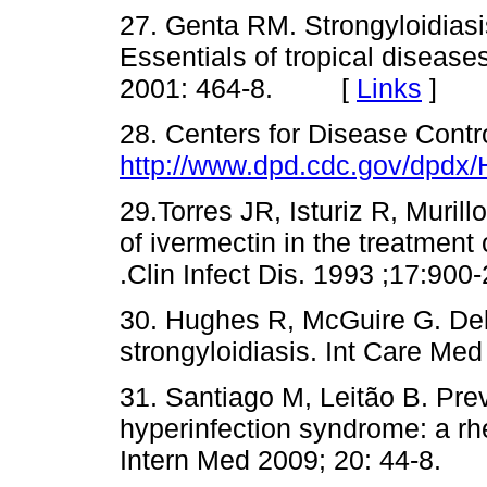
27. Genta RM. Strongyloidiasi
Essentials of tropical disease
2001: 464-8. [
Links
]
28. Centers for Disease Contr
http://www.dpd.cdc.gov/dpdx/
29.Torres JR, Isturiz R, Muril
of ivermectin in the treatment
.Clin Infect Dis. 1993 ;17:
30. Hughes R, McGuire G. Del
strongyloidiasis. Int Care 
31. Santiago M, Leitão B. Pre
hyperinfection syndrome: a rh
Intern Med 2009; 20: 44-8