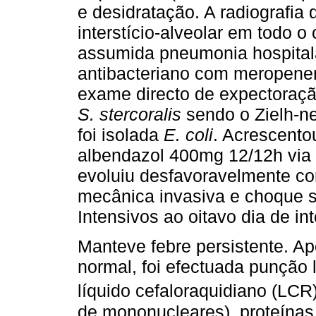
e desidratação. A radiografia d
interstício-alveolar em todo
assumida pneumonia hospitala
antibacteriano com meropene
exame directo de expectoraçã
S. stercoralis
sendo o Zielh-ne
foi isolada
E. coli
. Acrescento
albendazol 400mg 12/12h via 
evoluiu desfavoravelmente c
mecânica invasiva e choque 
Intensivos ao oitavo dia de i
Manteve febre persistente. Ap
normal, foi efectuada punção
líquido cefaloraquidiano (LC
de mononucleares), proteínas 