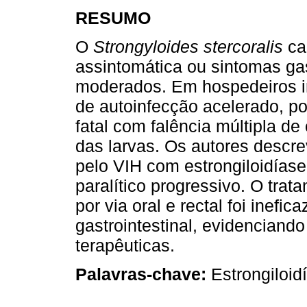
RESUMO
O
Strongyloides stercoralis
ca
assintomática ou sintomas gas
moderados. Em hospedeiros i
de autoinfecção acelerado, p
fatal com falência múltipla d
das larvas. Os autores descr
pelo VIH com estrongiloidías
paralítico progressivo. O tra
por via oral e rectal foi inefic
gastrointestinal, evidencian
terapêuticas.
Palavras-chave:
Estrongiloidí