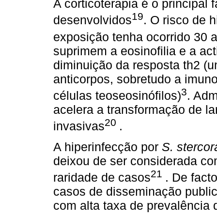
A corticoterapia é o principal 
19
desenvolvidos
. O risco de 
exposição tenha ocorrido 30 
suprimem a eosinofilia e a act
diminuição da resposta th2 (
anticorpos, sobretudo a imuno
3
células teoseosinófilos)
. Adm
acelera a transformação de lar
20
invasivas
.
A hiperinfecção por
S. stercor
deixou de ser considerada co
21
raridade de casos
. De fact
casos de disseminação public
com alta taxa de prevalência d