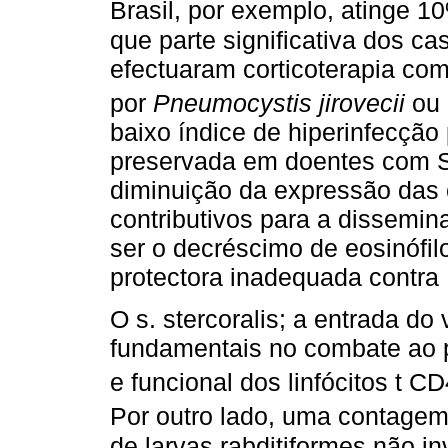
Brasil, por exemplo, atinge 
que parte significativa dos ca
efectuaram corticoterapia co
por
Pneumocystis jirovecii
ou 
baixo índice de hiperinfecção
preservada em doentes com S
diminuição da expressão das c
contributivos para a dissemi
ser o decréscimo de eosinófi
protectora inadequada contra
O s. stercoralis; a entrada do 
fundamentais no combate ao p
e funcional dos linfócitos t C
Por outro lado, uma contage
de larvas rabditiformes não i