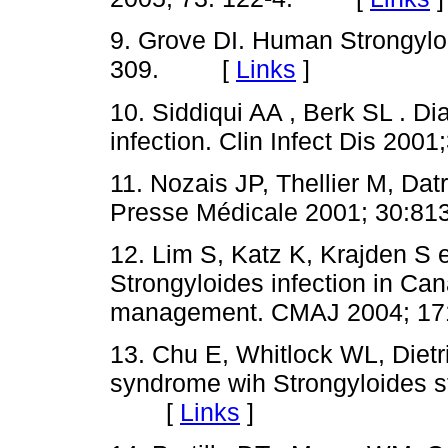
9. Grove DI. Human Strongyloi
309. [
Links
]
10. Siddiqui AA , Berk SL . Di
infection. Clin Infect Dis 
11. Nozais JP, Thellier M, Dat
Presse Médicale 2001; 30
12. Lim S, Katz K, Krajden S e
Strongyloides infection in Can
management. CMAJ 2004; 
13. Chu E, Whitlock WL, Dietr
syndrome wih Strongyloides st
[
Links
]