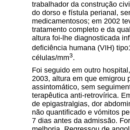
trabalhador da construção civil
do dorso e fístula perianal, s
medicamentosos; em 2002 tev
tratamento completo e da qua
altura foi-lhe diagnosticada i
deficiência humana (VIH) tip
3
células/mm
.
Foi seguido em outro hospital,
2003, altura em que emigrou 
assintomático, sem seguimen
terapêutica anti-retrovírica.
de epigastralgias, dor abdomi
não quantificado e vómitos pe
7 dias antes da admissão. F
melhoria. Regressou de ango