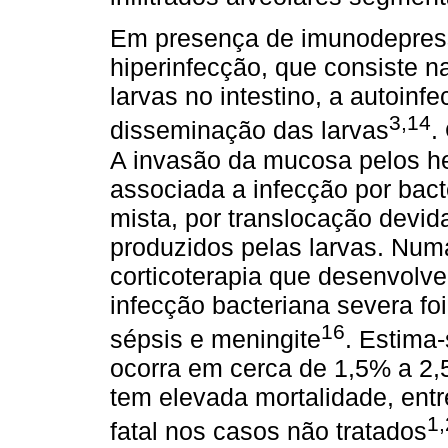
Em presença de imunodepress
hiperinfecção, que consiste n
larvas no intestino, a autoinf
3,14
disseminação das larvas
.
A invasão da mucosa pelos h
associada a infecção por bact
mista, por translocação devi
produzidos pelas larvas. Num
corticoterapia que desenvolve
infecção bacteriana severa fo
16
sépsis e meningite
. Estima
ocorra em cerca de 1,5% a 2,
tem elevada mortalidade, entr
1,
fatal nos casos não tratados