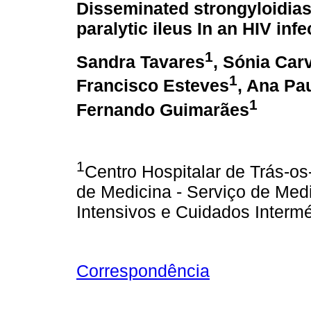
Disseminated strongyloidias
paralytic ileus In an HIV infe
1
Sandra Tavares
, Sónia Car
1
Francisco Esteves
, Ana Pa
1
Fernando Guimarães
1
Centro Hospitalar de Trás-o
de Medicina - Serviço de Med
Intensivos e Cuidados Interm
Correspondência