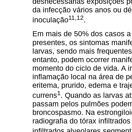
desnecessárias exposições pos
da infecção vários anos ou d
11,12
inoculação
.
Em mais de 50% dos casos a 
presentes, os sintomas manife
larvas, sendo mais frequentes
entanto, podem ocorrer manif
momento do ciclo de vida. A 
inflamação local na área de 
eritema, prurido, edema e tra
1
currens
. Quando as larvas a
passam pelos pulmões podem 
broncospasmo. Na estrongilo
radiografia do tórax infiltrado
infiltrados alveolares segmen