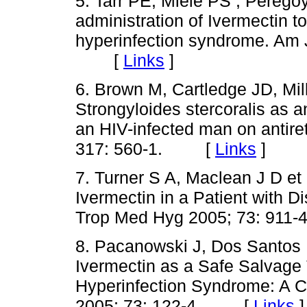
5. Tarr PE, Miele PS , Peregoy
administration of Ivermectin t
hyperinfection syndrome. Am 
[
Links
]
6. Brown M, Cartledge JD, Mil
Strongyloides stercoralis as
an HIV-infected man on antiret
317: 560-1. [
Links
]
7. Turner S A, Maclean J D et 
Ivermectin in a Patient with D
Trop Med Hyg 2005; 73: 9
8. Pacanowski J, Dos Santos 
Ivermectin as a Safe Salvage 
Hyperinfection Syndrome: A 
2005; 73: 122-4. [
Links
]