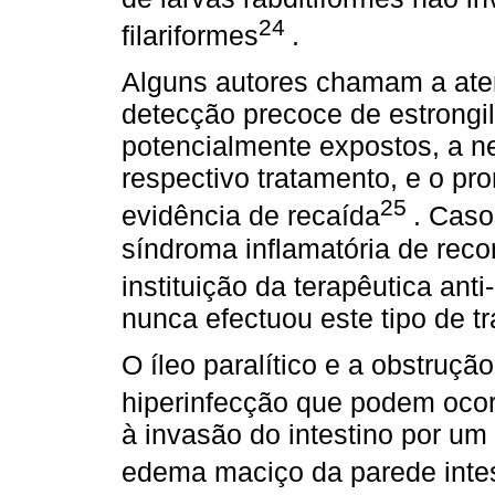
24
filariformes
.
Alguns autores chamam a ate
detecção precoce de estrongi
potencialmente expostos, a n
respectivo tratamento, e o pr
25
evidência de recaída
. Caso
síndroma inflamatória de reco
instituição da terapêutica anti-
nunca efectuou este tipo de t
O íleo paralítico e a obstruçã
hiperinfecção que podem oco
à invasão do intestino por u
edema maciço da parede intes