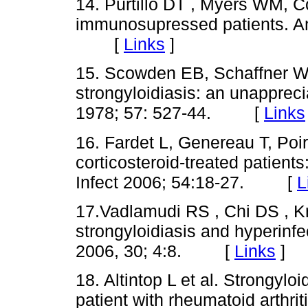
14. Purtillo DT , Myers WM, C
immunosupressed patients. A
[
Links
]
15. Scowden EB, Schaffner W
strongyloidiasis: an unappreci
1978; 57: 527-44. [
Links
16. Fardet L, Genereau T, Poiro
corticosteroid-treated patients
Infect 2006; 54:18-27. [
L
17.Vadlamudi RS , Chi DS , K
strongyloidiasis and hyperinfe
2006, 30; 4:8. [
Links
]
18. Altintop L et al. Strongyloi
patient with rheumatoid arthri