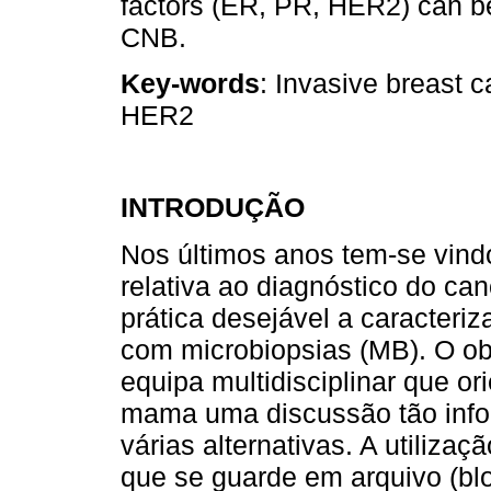
factors (ER, PR, HER2) can be
CNB.
Key-words
: Invasive breast 
HER2
INTRODUÇÃO
Nos últimos anos tem-se vind
relativa ao diagnóstico do ca
prática desejável a caracteri
com microbiopsias (MB). O obj
equipa multidisciplinar que o
mama uma discussão tão info
várias alternativas. A utiliza
que se guarde em arquivo (bl