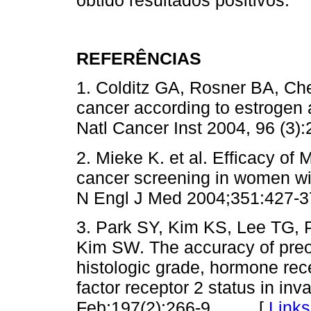
REFERÊNCIAS
1. Colditz GA, Rosner BA, Chen
cancer according to estrogen 
Natl Cancer Inst 2004, 96 
2. Mieke K. et al. Efficacy o
cancer screening in women with
N Engl J Med 2004;351:42
3. Park SY, Kim KS, Lee TG,
Kim SW. The accuracy of preo
histologic grade, hormone re
factor receptor 2 status in in
Feb;197(2):266-9. [
Links