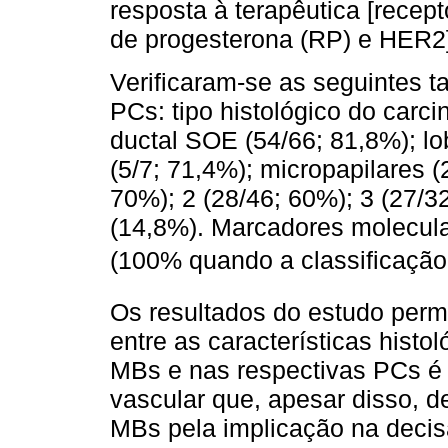
resposta à terapêutica [recep
de progesterona (RP) e HER2]
Verificaram-se as seguintes 
PCs: tipo histológico do carci
ductal SOE (54/66; 81,8%); lob
(5/7; 71,4%); micropapilares (
70%); 2 (28/46; 60%); 3 (27/3
(14,8%). Marcadores molecul
(100% quando a classificação fo
Os resultados do estudo permi
entre as características hist
MBs e nas respectivas PCs é 
vascular que, apesar disso, d
MBs pela implicação na decisã