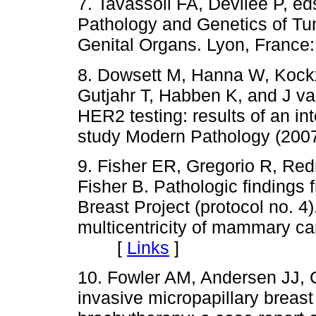
7. Tavassoli FA, Devilee P, e
Pathology and Genetics of Tu
Genital Organs. Lyon, Fran
8. Dowsett M, Hanna W, Kockx,
Gutjahr T, Habben K, and J va
HER2 testing: results of an int
study Modern Pathology (2
9. Fisher ER, Gregorio R, Re
Fisher B. Pathologic findings 
Breast Project (protocol no. 4
multicentricity of mammary ca
[
Links
]
10. Fowler AM, Andersen JJ, 
invasive micropapillary breas