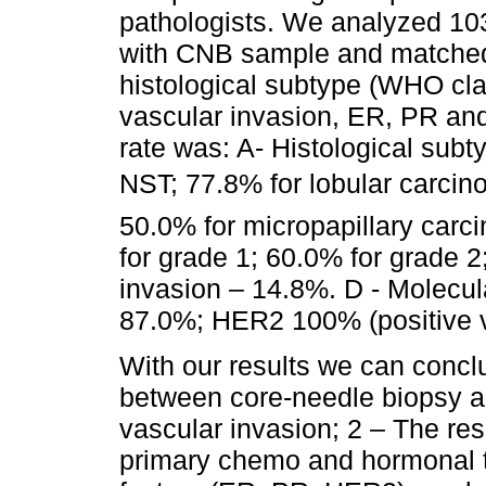
pathologists. We analyzed 10
with CNB sample and matched
histological subtype (WHO clas
vascular invasion, ER, PR a
rate was: A- Histological subt
NST; 77.8% for lobular carcino
50.0% for micropapillary carc
for grade 1; 60.0% for grade 2
invasion – 14.8%. D - Molecul
87.0%; HER2 100% (positive v
With our results we can concl
between core-needle biopsy a
vascular invasion; 2 – The re
primary chemo and hormonal t