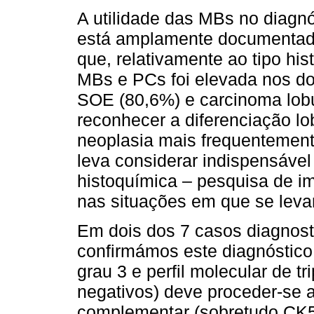
A utilidade das MBs no diagn
está amplamente documentada 
que, relativamente ao tipo his
MBs e PCs foi elevada nos doi
SOE (80,6%) e carcinoma lobu
reconhecer a diferenciação lo
neoplasia mais frequentemente 
leva considerar indispensável
histoquímica – pesquisa de i
nas situações em que se levan
Em dois dos 7 casos diagno
confirmámos este diagnóstic
grau 3 e perfil molecular de t
negativos) deve proceder-se 
complementar (sobretudo CK5