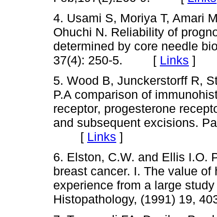
4. Usami S, Moriya T, Amari M
Ohuchi N. Reliability of progn
determined by core needle bio
37(4): 250-5. [
Links
]
5. Wood B, Junckerstorff R, St
P.A comparison of immunohist
receptor, progesterone recept
and subsequent excisions. Pa
[
Links
]
6. Elston, C.W. and Ellis I.O. 
breast cancer. I. The value of 
experience from a large study 
Histopathology, (1991) 19,