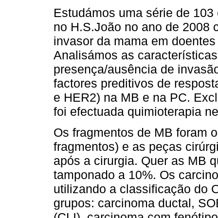
Estudámos uma série de 103
no H.S.João no ano de 2008 
invasor da mama em doentes s
Analisámos as características 
presença/ausência de invasão
factores preditivos de respos
e HER2) na MB e na PC. Excl
foi efectuada quimioterapia n
Os fragmentos de MB foram o
fragmentos) e as peças cirúr
após a cirurgia. Quer as MB 
tamponado a 10%. Os carcino
utilizando a classificação do
grupos: carcinoma ductal, SO
(CLI), carcinoma com fenótipo