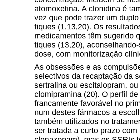
atomoxetina. A clonidina é t
vez que pode trazer um duplo
tiques (1,13,20). Os resultado
medicamentos têm sugerido q
tiques (13,20), aconselhando-
dose, com monitorização clíni
As obsessões e as compulsõe
selectivos da recaptação da 
sertralina ou escitalopram, ou 
clomipramina (20). O perfil de
francamente favorável no prim
num destes fármacos a escolh
também utilizados no tratame
ser tratada a curto prazo com
clonazepam), mas os SSRIs tê