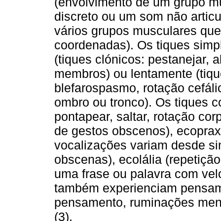
(envolvimento de um grupo m
discreto ou um som não artic
vários grupos musculares qu
coordenadas). Os tiques simp
(tiques clónicos: pestanejar,
membros) ou lentamente (tique
blefarospasmo, rotação cefál
ombro ou tronco). Os tiques 
pontapear, saltar, rotação cor
de gestos obscenos), ecopraxi
vocalizações variam desde sim
obscenas), ecolália (repetição 
uma frase ou palavra com vel
também experienciam pensamen
pensamento, ruminações menta
(3).