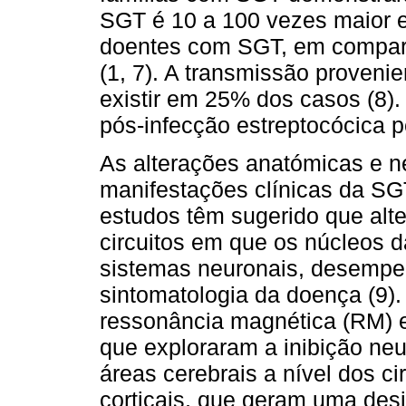
SGT é 10 a 100 vezes maior e
doentes com SGT, em compar
(1, 7). A transmissão proveni
existir em 25% dos casos (8).
pós-infecção estreptocócica 
As alterações anatómicas e 
manifestações clínicas da SGT
estudos têm sugerido que alte
circuitos em que os núcleos d
sistemas neuronais, desemp
sintomatologia da doença (9).
ressonância magnética (RM) e 
que exploraram a inibição neu
áreas cerebrais a nível dos ci
corticais, que geram uma des