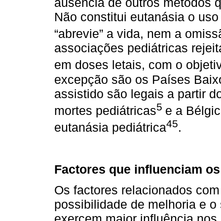
ausência de outros métodos q
Não constitui eutanásia o uso
“abrevie” a vida, nem a omiss
associações pediátricas reje
em doses letais, com o objeti
excepção são os Países Baixo
assistido são legais a partir
5
mortes pediátricas
e a Bélgi
45
eutanásia pediátrica
.
Factores que influenciam os
Os factores relacionados com 
possibilidade de melhoria e o
exercem maior influência nos