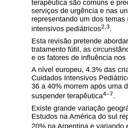
terapêutica são comuns e pr
serviços de urgência e nas un
representando um dos temas 
2,3
intensivos pediátricos
.
Esta revisão pretende abordar
tratamento fútil, as circunstâ
e os fatores de influência nos 
A nível europeu, 4.3% das cr
Cuidados Intensivos Pediátric
36 a 40% morrem após uma deci
4–7
suspender terapêutica
.
Existe grande variação geográ
Estudos na América do sul r
20% na Argentina e variando 