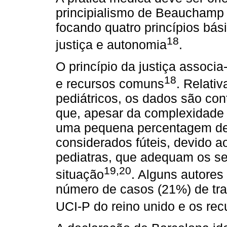
principialismo de Beauchamp 
focando quatro princípios bás
18
justiça e autonomia
.
O princípio da justiça associa
18
e recursos comuns
. Relati
pediátricos, os dados são con
que, apesar da complexidade n
uma pequena percentagem de 
considerados fúteis, devido 
pediatras, que adequam os s
19,20
situação
. Alguns autores
número de casos (21%) de trat
UCI-P do reino unido e os re