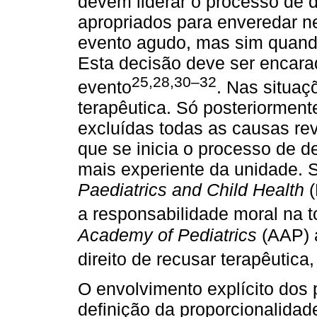
devem liderar o processo de 
apropriados para enveredar n
evento agudo, mas sim quando
Esta decisão deve ser encar
25,28,30–32
evento
. Nas situaç
terapêutica. Só posteriorment
excluídas todas as causas rev
que se inicia o processo de d
mais experiente da unidade.
Paediatrics and Child Health
a responsabilidade moral na 
Academy of Pediatrics
(AAP) 
direito de recusar terapêutic
O envolvimento explícito dos
definição da proporcionalida