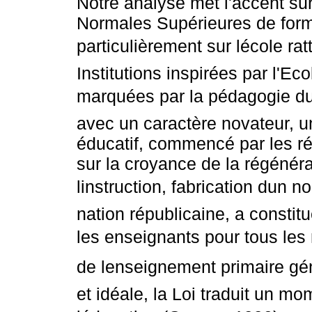
Notre analyse met l'accent su
Normales Supérieures de form
particulièrement sur lécole ra
Institutions inspirées par l'E
marquées par la pédagogie du
avec un caractère novateur, u
éducatif, commencé par les r
sur la croyance de la régénér
linstruction, fabrication dun n
nation républicaine, a constit
les enseignants pour tous les 
de lenseignement primaire gé
et idéale, la Loi traduit un mo