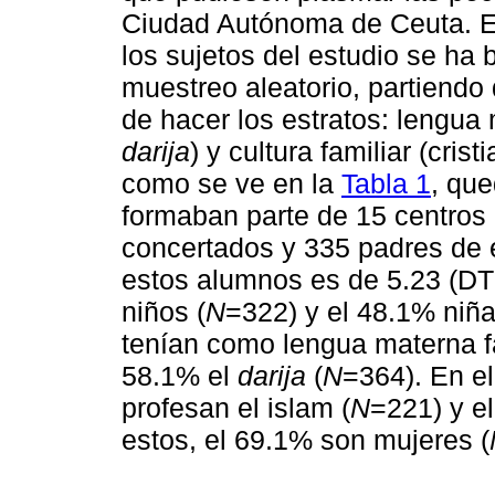
Ciudad Autónoma de Ceuta. El
los sujetos del estudio se ha 
muestreo aleatorio, partiendo 
de hacer los estratos: lengua
darija
) y cultura familiar (cri
como se ve en la
Tabla 1
, qu
formaban parte de 15 centros 
concertados y 335 padres de
estos alumnos es de 5.23 (DT=
niños (
N
=322) y el 48.1% niña
tenían como lengua materna fam
58.1% el
darija
(
N
=364). En el
profesan el islam (
N
=221) y el
estos, el 69.1% son mujeres (