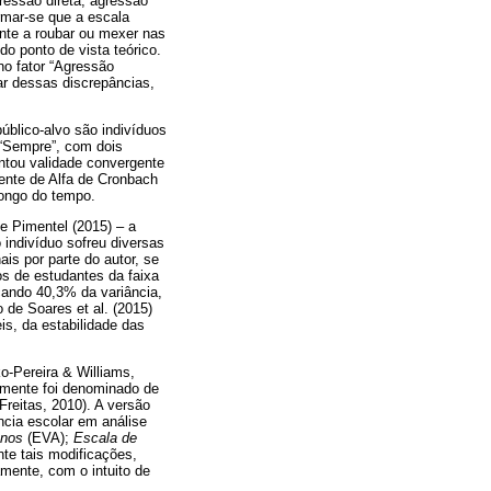
ressão direta, agressão
irmar-se que a escala
ente a roubar ou mexer nas
do ponto de vista teórico.
no fator “Agressão
sar dessas discrepâncias,
público-alvo são indivíduos
 “Sempre”, com dois
entou validade convergente
iente de Alfa de Cronbach
longo do tempo.
e Pimentel (2015) – a
indivíduo sofreu diversas
is por parte do autor, se
os de estudantes da faixa
cando 40,3% da variância,
 de Soares et al. (2015)
is, da estabilidade das
o-Pereira & Williams,
almente foi denominado de
Freitas, 2010). A versão
ncia escolar em análise
unos
(EVA);
Escala de
te tais modificações,
mente, com o intuito de