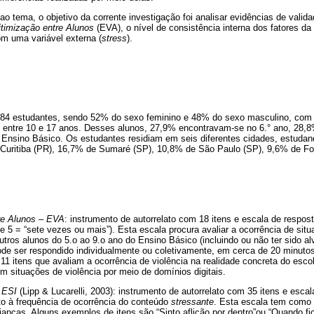
 ao tema, o objetivo da corrente investigação foi analisar evidências de valid
itimização entre Alunos
(EVA), o nível de consistência interna dos fatores 
com uma variável externa (
stress
).
484 estudantes, sendo 52% do sexo feminino e 48% do sexo masculino, com 
o entre 10 e 17 anos. Desses alunos, 27,9% encontravam-se no 6.° ano, 28,8
 Ensino Básico. Os estudantes residiam em seis diferentes cidades, estudan
uritiba (PR), 16,7% de Sumaré (SP), 10,8% de São Paulo (SP), 9,6% de Fo
re Alunos – EVA
: instrumento de autorrelato com 18 itens e escala de respost
 5 = “sete vezes ou mais”). Esta escala procura avaliar a ocorrência de si
outros alunos do 5.o ao 9.o ano do Ensino Básico (incluindo ou não ter sido a
de ser respondido individualmente ou coletivamente, em cerca de 20 minutos.
11 itens que avaliam a ocorrência de violência na realidade concreta do escol
om situações de violência por meio de domínios digitais.
– ESI
(Lipp & Lucarelli, 2003): instrumento de autorrelato com 35 itens e escal
to à frequência de ocorrência do conteúdo
stressante
. Esta escala tem como o
anças. Alguns exemplos de itens são “Sinto aflição por dentro”ou “Quando fi