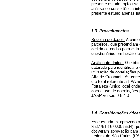
presente estudo, optou-se 
análise de consistência in
presente estudo apenas na
1.3. Procedimentos
Recolha de dados:
A primei
parceiros, que pretendiam 
cedido os dados para esta 
questionários em horário l
Análise de dados:
O método
saturado para identificar a
utilização de correlações p
Alfa de Cronbach. As corre
e o total referente à EVA 
Fortaleza (único local onde
com o uso de correlações 
JASP versão 0.8.4.0.
1.4. Considerações ética
Este estudo foi aprovado
25377913.6.0000,5534), pe
obtiveram aprovação para 
Federal de São Carlos (C