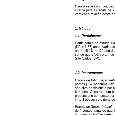
Para prestar contribuições
interna para a
Escala de V
verificar a relação desta 
1. Método
1.1. Participantes
Participaram no estudo 1.
(DP = 1,37) anos, variand
ano e 15,1% no 9.° ano do
sendo que 57,4% eram de C
São Carlos (SP).
1.2. Instrumentos
Escala de Vitimização ent
pontos (1 = “nenhuma vez”e
são alvo de violência por 
6 meses. O instrumento po
presencial é composto por 
virtual possui sete itens c
Escala de Stress Infantil 
de 4 pontos variando quan
ocorrência de
stress
em cri