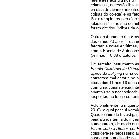
referentes aos últimos 6 
relacional, agressão físic
precisa de aprimoramentos,
coisas do colega) e os fat
Por exemplo, os itens “col
relacional”, mas são semel
foram obtidos índices de co
Outro instrumento é a
Esca
dos 6 aos 20 anos. Esta es
fatores: autores e vítimas
com a Escala de Autoconcei
(vítimas = 0,88 e autores 
Um terceiro instrumento es
Escala Califórnia de Vitim
ações de
bullying
numa esca
causaram mal-estar e se o 
etária dos 11 aos 16 anos
com uma consistência inter
apontou-se a necessidade d
respostas ao longo do tem
Adicionalmente, um quarto
2016), o qual possui versõ
Questionário de Investigaç
para alunos tem sido inves
aumentaram, de modo que 
Vitimização a Alunos por 
considera-se necessário a
assegurar a qualidade das 