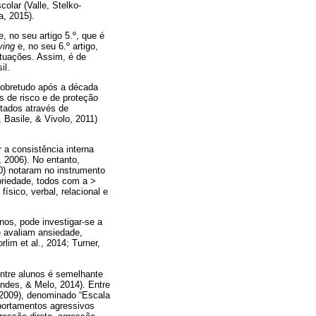
olar (Valle, Stelko-
a, 2015).
, no seu artigo 5.º, que é
ying
e, no seu 6.º artigo,
ituações. Assim, é de
il.
sobretudo após a década
s de risco e de proteção
tados através de
 Basile, & Vivolo, 2011)
r a consistência interna
, 2006). No entanto,
) notaram no instrumento
opriedade, todos com a >
físico, verbal, relacional e
nos, pode investigar-se a
e avaliam ansiedade,
lim et al., 2014; Turner,
entre alunos é semelhante
andes, & Melo, 2014). Entre
(2009), denominado “Escala
portamentos agressivos