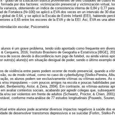
 9.º grado de la Educación Básica provenientes de seis ciudades de cuatro e
 formada por dos factores: victimización presencial y victimización virtual, 
la varianza, obteniendo un índice de consistencia interna de 0,84 y 0,77 para 
ad de Fortaleza (N=100) se aplicó a EVA dos veces en un intervalo de 30 día
e global de 0,64, y se aplicó la Escala de Estrés Infantil (EEI), habiendo perc
uperiores a 0,65 entre los escores de la EVA y de la EEI. Así, EVA es una alte
Intimidación escolar; Psicometría
e alunos é um grave problema, tendo sido apontado como frequente em divers
 & Cerqueira, 2016; Instituto Brasileiro de Geografia e Estatística [IBGE], 2
roca de socos devido à discordância num jogo de futebol, ou ainda vários ep
or outro(s) aluno(s) em situação desigual de poder, sendo o último exemplo
os de violência entre pares podem ocorrer de modo presencial, quando a víti
essão, ou de modo virtual, como no caso do
cyberbullying
(Stelko-Pereira, Alb
ização, os alunos podem ser exclusivamente vítimas ou vítimas-autores. As 
as e/ou impopulares – com poucos amigos na escola e poucas habilidades par
bri, Benbenishty, Astor, & Zeira, 2004). Em contraste, as vítimas-autoras a
e em avaliar contextos sociais, acabando por agredir colegas que, subsequen
rida e/ou ser violentos em frente de adultos (Schwartz, Proctor, & Chien, 2001
estável, conforme meta-análise de 77 estudos longitudinais (Pouwels, Souren,
virtual entre alunos pode acarretar diversos impactos negativos à saúde dos e
dade de desenvolver transtornos depressivos e se suicidar (Forlim, Stelko-Pe