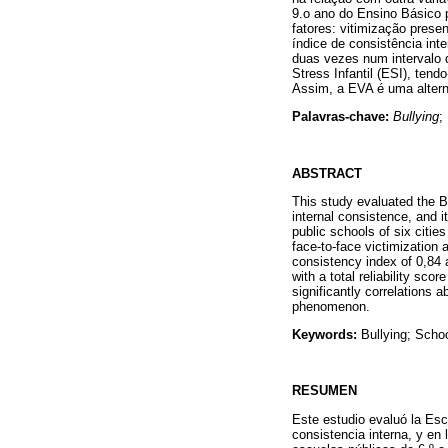
9.o ano do Ensino Básico p
fatores: vitimização prese
índice de consistência int
duas vezes num intervalo d
Stress Infantil (ESI), tend
Assim, a EVA é uma altern
Palavras-chave:
Bullying
;
ABSTRACT
This study evaluated the B
internal consistence, and i
public schools of six citi
face-to-face victimization 
consistency index of 0,84 a
with a total reliability sc
significantly correlations
phenomenon.
Keywords:
Bullying; Scho
RESUMEN
Este estudio evaluó la Esc
consistencia interna, y en 