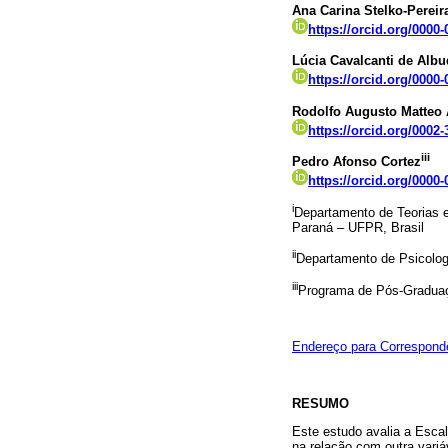
Ana Carina Stelko-Pereir
https://orcid.org/0000
Lúcia Cavalcanti de Alb
https://orcid.org/0000
Rodolfo Augusto Matteo
https://orcid.org/0002
iii
Pedro Afonso Cortez
https://orcid.org/0000
i
Departamento de Teorias 
Paraná – UFPR, Brasil
ii
Departamento de Psicologi
iii
Programa de Pós-Graduaçã
Endereço para Correspond
RESUMO
Este estudo avalia a Escal
na relação com outra variáv