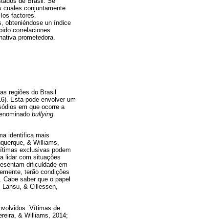
stados de Brasil. Se
los cuales conjuntamente
los factores.
s, obteniéndose un índice
ibido correlaciones
rnativa prometedora.
as regiões do Brasil
016). Esta pode envolver um
isódios em que ocorre a
 denominado
bullying
ma identifica mais
uquerque, & Williams,
vítimas exclusivas podem
a lidar com situações
presentam dificuldade em
temente, terão condições
). Cabe saber que o papel
 Lansu, & Cillessen,
nvolvidos. Vítimas de
reira, & Williams, 2014;