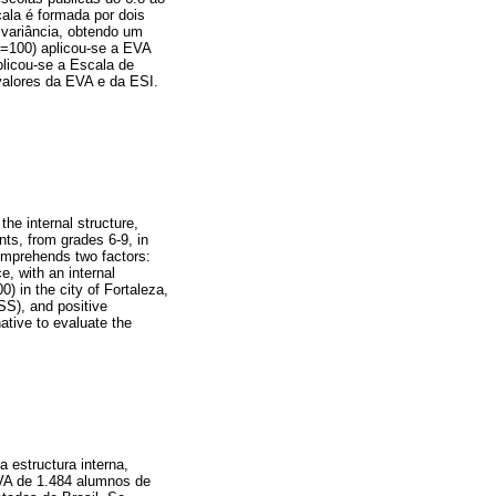
ala é formada por dois
 variância, obtendo um
(N=100) aplicou-se a EVA
plicou-se a Escala de
 valores da EVA e da ESI.
he internal structure,
nts, from grades 6-9, in
comprehends two factors:
e, with an internal
) in the city of Fortaleza,
CSS), and positive
ative to evaluate the
 estructura interna,
 EVA de 1.484 alumnos de