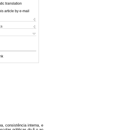
ic translation
is article by e-mail
ks
nk
a, consistência interna, e
escolas públicas do 6.o ao