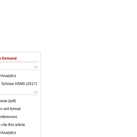
on Demand
 Analytics
 Scholar H5M5 (
2017
)
uese (pdf)
 in xml format
 references
cite this article
 Analytics