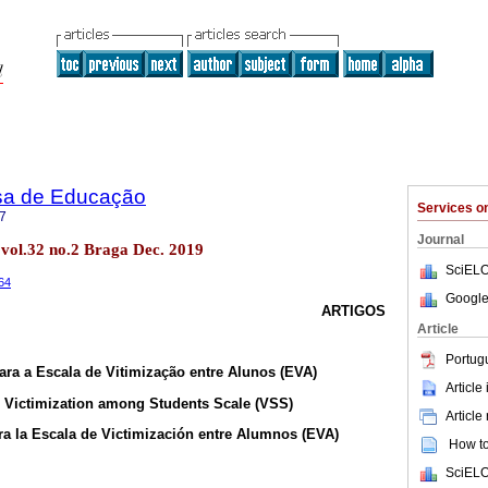
sa de Educação
Services 
7
Journal
 vol.32 no.2 Braga Dec. 2019
SciELO
064
Google
ARTIGOS
Article
Portug
ara a Escala de Vitimização entre Alunos (EVA)
Article
he Victimization among Students Scale (VSS)
Article
ra la Escala de Victimización entre Alumnos (EVA)
How to 
SciELO