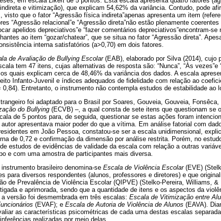
meses, em escala
Likert
de 5 pontos. Esta escala apresenta quatro fatores (ag
a indireta e vitimização), que explicam 54,62% da variância. Contudo, pode af
 visto que o fator “Agressão física indireta”apenas apresenta um item (refer
ores “Agressão relacional”e “Agressão direta”não estão plenamente coerentes 
ocar apelidos depreciativos”e “fazer comentários depreciativos”encontram-se 
hantes ao item “gozar/chatear”, que se situa no fator “Agressão direta”. Ape
nsistência interna satisfatórios (a>0,70) em dois fatores.
la de Avaliação de Bullying Escolar
(EAB), elaborado por Silva (2014), cujo 
cala tem 47 itens, cujas alternativas de resposta são: “Nunca”, “Às vezes”e
, os quais explicam cerca de 48,46% da variância dos dados. A escala apres
to Infanto-Juvenil e índices adequados de fidelidade com relação ao coefic
= 0,84). Entretanto, o instrumento não contempla estudos de estabilidade ao 
trangeiro foi adaptado para o Brasil por Soares, Gouveia, Gouveia, Fonsêca, 
ização do Bullying
(ECVB) –, a qual consta de sete itens que questionam se o 
la de 5 pontos para, de seguida, questionar se estas ações foram intenciona
autor apresentava maior poder do que a vítima. Em análise fatorial com dad
 residentes em João Pessoa, constatou-se ser a escala unidimensional, expli
na de 0,72 e confirmação da dimensão por análise restrita. Porém, no estudo
e estudos de evidências de validade da escala com relação a outras variáve
po e com uma amostra de participantes mais diversa.
 instrumento brasileiro denomina-se
Escala de Violência Escolar
(EVE) (Stelk
es para diversos respondentes (alunos, professores e diretores) e que origin
ão de Prevalência de Violência Escolar (QIPVE) (Stelko-Pereira, Williams, & 
tigada e aprimorada, sendo que a quantidade de itens e os aspectos da violê
a versão foi desmembrada em três escalas:
Escala de Vitimização entre Al
Funcionários
(EVAF); e
Escala de Autoria de Violência de Alunos
(EAVA). Dian
valiar as características psicométricas de cada uma destas escalas separada
inferências realizadas por meio delas.