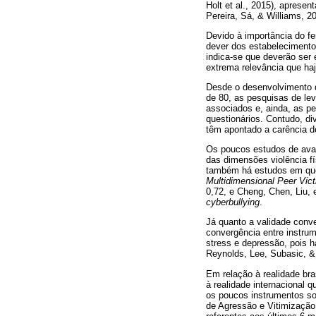
Holt et al., 2015), aprese
Pereira, Sá, & Williams, 2
Devido à importância do fe
dever dos estabelecimento
indica-se que deverão ser 
extrema relevância que haj
Desde o desenvolvimento d
de 80, as pesquisas de lev
associados e, ainda, as p
questionários. Contudo, di
têm apontado a carência d
Os poucos estudos de ava
das dimensões violência fís
também há estudos em que
Multidimensional Peer Vict
0,72, e Cheng, Chen, Liu, 
cyberbullying
.
Já quanto a validade conve
convergência entre instru
stress e depressão, pois h
Reynolds, Lee, Subasic, &
Em relação à realidade bra
à realidade internacional 
os poucos instrumentos so
de Agressão e Vitimização