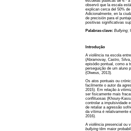
escuelas públicas de 6.º a
observó que la escala está
explican cerca del 50% de 
Adicionalmente, en la ciud
de precisión para el puntaj
positivas significativas s
Palabras-clave:
Bullying
; 
Introdução
A violência na escola entr
(Abramovay, Castro, Silva,
episódio pontual, como a t
perseguição de um aluno p
(Olweus, 2013).
Os atos pontuais ou crónic
facilmente o autor da agr
2015). Em relação à vitim
ser fisicamente mais frac
conflituosas (Khoury-Kassa
controlar a impulsividade 
de retaliar a agressão sof
da vítima é relativamente 
2016).
A violência presencial ou 
bullying
têm maior probabili