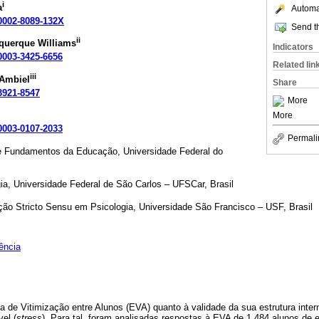
i
a
Automat
-0002-8089-132X
Send th
ii
uquerque Williams
Indicators
-0003-3425-6656
Related lin
iii
 Ambiel
Share
-3921-8547
More
More
-0003-0107-2033
Permali
e Fundamentos da Educação, Universidade Federal do
a, Universidade Federal de São Carlos – UFSCar, Brasil
o Stricto Sensu em Psicologia, Universidade São Francisco – USF, Brasil
ência
a de Vitimização entre Alunos (EVA) quanto à validade da sua estrutura intern
el (
stress
). Para tal, foram analisadas respostas à EVA de 1.484 alunos de 