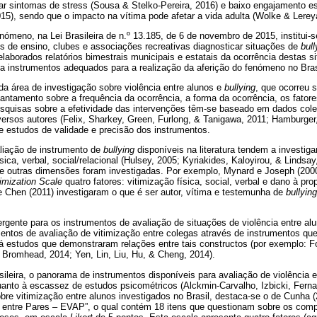
ntar sintomas de stress (Sousa & Stelko-Pereira, 2016) e baixo engajamento esc
015), sendo que o impacto na vítima pode afetar a vida adulta (Wolke & Lerey
nómeno, na Lei Brasileira de n.º 13.185, de 6 de novembro de 2015, institui-se
s de ensino, clubes e associações recreativas diagnosticar situações de
bull
elaborados relatórios bimestrais municipais e estatais da ocorrência destas s
a instrumentos adequados para a realização da aferição do fenómeno no Bras
a área de investigação sobre violência entre alunos e
bullying
, que ocorreu 
antamento sobre a frequência da ocorrência, a forma da ocorrência, os fatore
esquisas sobre a efetividade das intervenções têm-se baseado em dados cole
versos autores (Felix, Sharkey, Green, Furlong, & Tanigawa, 2011; Hamburger,
e estudos de validade e precisão dos instrumentos.
liação de instrumento de
bullying
disponíveis na literatura tendem a investiga
ica, verbal, social/relacional (Hulsey, 2005; Kyriakides, Kaloyirou, & Lindsay
 outras dimensões foram investigadas. Por exemplo, Mynard e Joseph (2000
imization Scale
quatro fatores: vitimização física, social, verbal e dano à pr
e Chen (2011) investigaram o que é ser autor, vítima e testemunha de
bullying
rgente para os instrumentos de avaliação de situações de violência entre alu
mentos de avaliação de vitimização entre colegas através de instrumentos qu
á estudos que demonstraram relações entre tais constructos (por exemplo: For
 Bromhead, 2014; Yen, Lin, Liu, Hu, & Cheng, 2014).
sileira, o panorama de instrumentos disponíveis para avaliação de violência 
quanto à escassez de estudos psicométricos (Alckmin-Carvalho, Izbicki, Fern
bre vitimização entre alunos investigados no Brasil, destaca-se o de Cunha 
 entre Pares – EVAP”, o qual contém 18 itens que questionam sobre os com