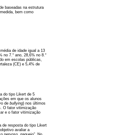
ade baseadas na estrutura
da medida, bem como
média de idade igual a 13
% no 7.° ano, 28,6% no 8.°
do em escolas públicas,
rtaleza (CE) e 5,4% de
a do tipo Likert de 5
tuações em que os alunos
lvo de
bullying
) nos últimos
 O fator vitimização
ar e o fator vitimização
a de resposta do tipo Likert
bjetivo avaliar a
co nervoso, gaguejo”. No