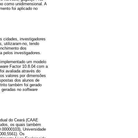
eno como unidimensional. A
umento foi aplicado no
as cidades, investigadores
, utilizaram-no, tendo
eenchimento dos
a pelos investigadores.
foi implementado um modelo
tware
Factor 10.8.04 com a
foi avaliada através do
 os valores por dimensões
espostas dos alunos de
strito também foi gerado
am geradas no
software
adual do Ceará (CAAE
tudos, os quais também
9.00000103), Universidade
000,5561). Os