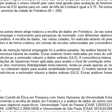
por analisar o stress infantil pelo valor total gerado para avaliação do fenóm
terna da ESI aponta para um valor de Alfa de Cronbach igual a 0,75. Tal instr
 amostra da cidade de Fortaleza (N = 100).
ra autora deste artigo realizou a recolha de dados em Fortaleza. Já nas outr
empregar o instrumento para pesquisas de mestrado, com diferentes objetivos
análise. A recolha de dados, nas várias cidades, foi realizada através do pr
etivo e de forma coletiva, em turmas de escolas selecionadas por conveniênci
 de retenção fatorial empregado foi a análise paralela. Na análise fatorial 
 estrutura fatorial da medida. Estas análises foram realizadas por meio do
sof
olicóricas e estimador robusto a dados ordinais (ULS). A consistência interna 
lações de Spearman foram aplicadas para avaliar o nível de correlação entre
nos dois momentos (fidedignidade teste-reteste), tendo-se usado apenas as r
 se coletaram dados para avaliar estabilidade temporal). O modelo fatorial re
policóricas e estimador robusto a dados ordinais (ULS). Essas análises for
s
 pelo Comitê de Ética em Pesquisa com Seres Humanos da Universidade Est
rmitindo a recolha de dados em Fortaleza e a análise de dados de outros es
seus objetivos específicos: Universidade Tuiuti do Paraná (CAAE 12501513.
AAE 12487813.2.0000,5504) e Universidade de São Paulo (CAAE 0474191330