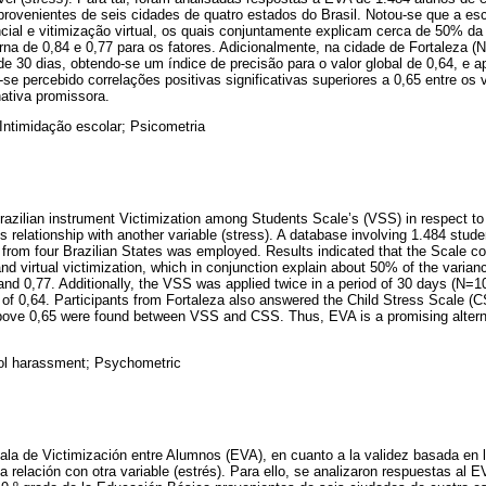
rovenientes de seis cidades de quatro estados do Brasil. Notou-se que a esc
ncial e vitimização virtual, os quais conjuntamente explicam cerca de 50% da
erna de 0,84 e 0,77 para os fatores. Adicionalmente, na cidade de Fortaleza 
e 30 dias, obtendo-se um índice de precisão para o valor global de 0,64, e a
o-se percebido correlações positivas significativas superiores a 0,65 entre os
ativa promissora.
 Intimidação escolar; Psicometria
razilian instrument Victimization among Students Scale’s (VSS) in respect to t
ts relationship with another variable (stress). A database involving 1.484 stude
es from four Brazilian States was employed. Results indicated that the Scale 
and virtual victimization, which in conjunction explain about 50% of the varianc
nd 0,77. Additionally, the VSS was applied twice in a period of 30 days (N=100
ore of 0,64. Participants from Fortaleza also answered the Child Stress Scale (
 above 0,65 were found between VSS and CSS. Thus, EVA is a promising altern
ol harassment; Psychometric
ala de Victimización entre Alumnos (EVA), en cuanto a la validez basada en la
la relación con otra variable (estrés). Para ello, se analizaron respuestas al