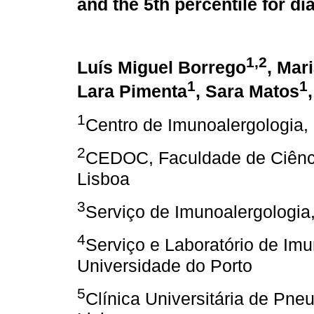
and the 5th percentile for d
1,2
Luís Miguel Borrego
, Mar
1
1
Lara Pimenta
, Sara Matos
1
Centro de Imunoalergologia,
2
CEDOC, Faculdade de Ciênci
Lisboa
3
Serviço de Imunoalergologia,
4
Serviço e Laboratório de Im
Universidade do Porto
5
Clínica Universitária de Pn