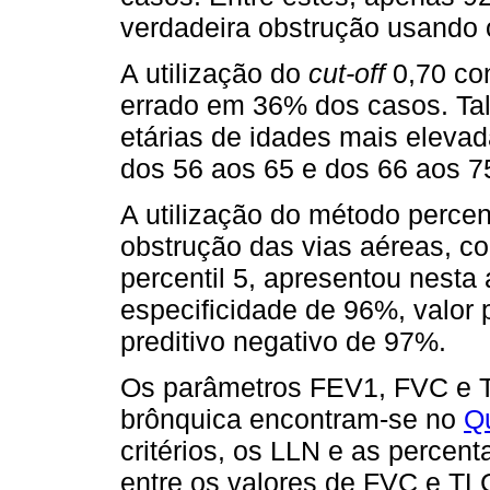
verdadeira obstrução usando 
A utilização do
cut-off
0,70 co
errado em 36% dos casos. Tal
etárias de idades mais elev
dos 56 aos 65 e dos 66 aos 7
A utilização do método percen
obstrução das vias aéreas, c
percentil 5, apresentou nesta
especificidade de 96%, valor p
preditivo negativo de 97%.
Os parâmetros FEV1, FVC e 
brônquica encontram-se no
Q
critérios, os LLN e as percen
entre os valores de FVC e TLC