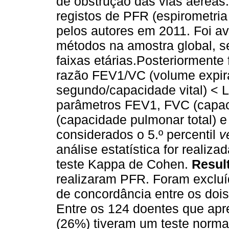
de obstrução das vias aéreas
registos de PFR (espirometria
pelos autores em 2011. Foi av
métodos na amostra global, se
faixas etárias.Posteriorment
razão FEV1/VC (volume expira
segundo/capacidade vital) < 
parâmetros FEV1, FVC (capaci
(capacidade pulmonar total) 
considerados o 5.º percentil
v
análise estatística for reali
teste Kappa de Cohen.
Resul
realizaram PFR. Foram excluí
de concordância entre os dois 
Entre os 124 doentes que apr
(26%) tiveram um teste norma