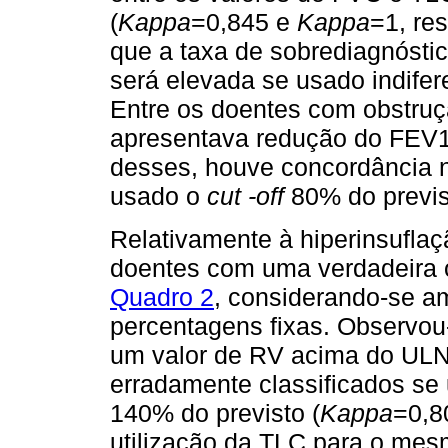
(
Kappa
=0,845 e
Kappa
=1, res
que a taxa de sobrediagnóstic
será elevada se usado indifer
Entre os doentes com obstruç
apresentava redução do FEV1
desses, houve concordância n
usado o
cut -off
80% do previs
Relativamente à hiperinsufla
doentes com uma verdadeira 
Quadro 2
, considerando-se am
percentagens fixas. Observou-
um valor de RV acima do ULN
erradamente classificados se 
140% do previsto (
Kappa
=0,8
utilização da TLC para o mesm