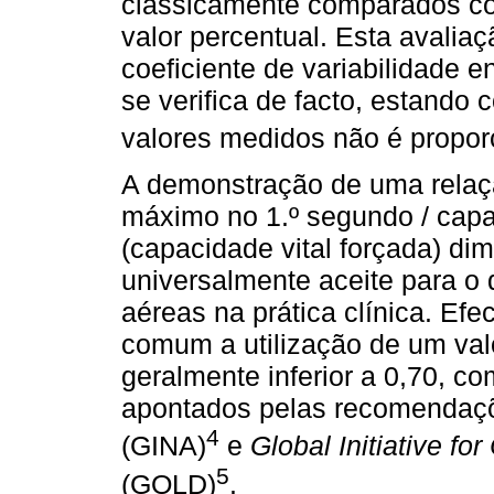
classicamente comparados co
valor percentual. Esta avali
coeficiente de variabilidade e
se verifica de facto, estando
valores medidos não é proporc
A demonstração de uma relaç
máximo no 1.º segundo / capa
(capacidade vital forçada) di
universalmente aceite para o 
aéreas na prática clínica. Ef
comum a utilização de um val
geralmente inferior a 0,70, co
apontados pelas recomenda
4
(GINA)
e
Global Initiative f
5
(GOLD)
.