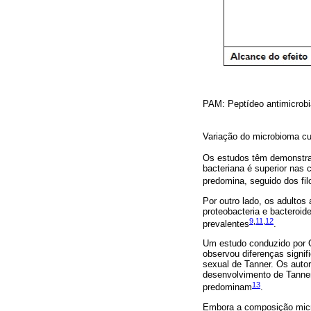
PAM: Peptídeo antimicrobia
Variação do microbioma c
Os estudos têm demonstra
bacteriana é superior nas 
predomina, seguido dos fil
Por outro lado, os adultos
proteobacteria e bacteroi
9
,
11
,
12
prevalentes
.
Um estudo conduzido por Oh
observou diferenças signif
sexual de Tanner. Os autor
desenvolvimento de Tanner
13
predominam
.
Embora a composição micro