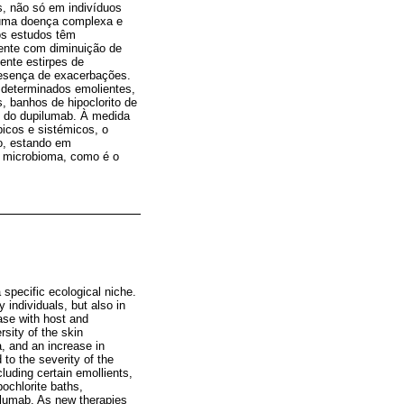
s, não só em indivíduos
 uma doença complexa e
sos estudos têm
ente com diminuição de
ente estirpes de
resença de exacerbações.
determinados emolientes,
s, banhos de hipoclorito de
o do dupilumab. À medida
icos e sistémicos, o
ão, estando em
 microbioma, como é o
specific ecological niche.
 individuals, but also in
ase with host and
sity of the skin
a, and an increase in
 to the severity of the
uding certain emollients,
pochlorite baths,
ilumab. As new therapies