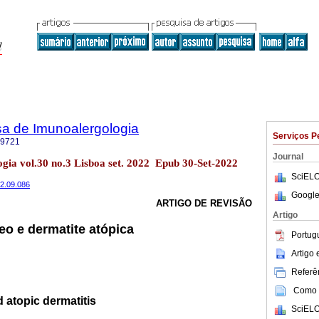
sa de Imunoalergologia
Serviços P
-9721
Journal
gia vol.30 no.3 Lisboa set. 2022 Epub 30-Set-2022
SciELO
22.09.086
Google
ARTIGO DE REVISÃO
Artigo
o e dermatite atópica
Portug
Artigo
Referên
Como c
 atopic dermatitis
SciELO