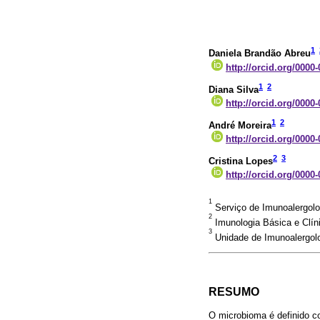
1
Daniela Brandão Abreu
http://orcid.org/0000
1
2
Diana Silva
http://orcid.org/0000
1
2
André Moreira
http://orcid.org/0000
2
3
Cristina Lopes
http://orcid.org/0000
1
Serviço de Imunoalergolog
2
Imunologia Básica e Clíni
3
Unidade de Imunoalergolo
RESUMO
O microbioma é definido c