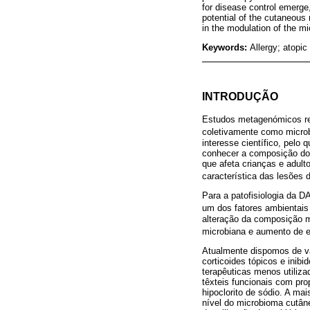
for disease control emerge
potential of the cutaneous 
in the modulation of the m
Keywords:
Allergy; atopic
INTRODUÇÃO
Estudos metagenómicos re
coletivamente como micro
interesse científico, pelo
conhecer a composição do
que afeta crianças e adult
característica das lesões 
Para a patofisiologia da D
um dos fatores ambientais
alteração da composição 
microbiana e aumento de e
Atualmente dispomos de vá
corticoides tópicos e inib
terapêuticas menos utiliz
têxteis funcionais com pro
hipoclorito de sódio. A ma
nível do microbioma cutâne