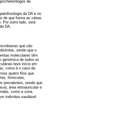
ogos/heterólogos de
patofisiologia da DA e no
o de que forma as várias
 Por outro lado, será
 de DA.
microbianas que são
distintas, sendo que o
mentas moleculares têm
ção genómica de todos os
utâneo teve início em
ças, como é o caso da
os quatro filos que
es, firmicutes,
ais prevalentes, sendo que
e), área retroauricular e
midas, como a zona
 um individuo saudável.