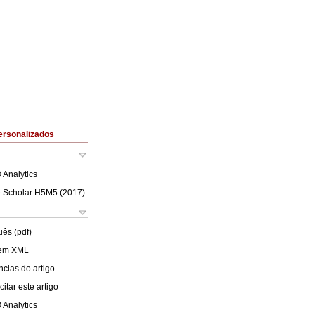
ersonalizados
 Analytics
 Scholar H5M5 (
2017
)
uês (pdf)
 em XML
cias do artigo
itar este artigo
 Analytics