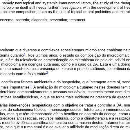
, namely new topical and systemic immunomodulators, the study of the thera
microbiome itself still needs further investigation, with the development of tre
icrobiome composition, such as the use of topical or oral probiotics and micro
 eczema; bacteria; diagnosis; prevention; treatment
velaram que diversos e complexos ecossistemas microbianos coabitam na p
1
bioma cutâneo
. Nos últimos anos, o estudo da composição do microbioma c
 que, além da relevância da caracterização do microbioma da pele de indivíduo
 microbioma em doenças cutâneas, como é o caso da DA. Esta é uma doença
os e se caracteriza pela presença de xerose e prurido cutâneos, recorrência d
2
de acordo com a faixa etária
.
A contribuem fatores ambientais e do hospedeiro, que interagem entre si, se
3
 mais importantes
. A avaliação do microbioma cutâneo nestes doentes tem
microbiana comparativamente a pessoas saudáveis, essencialmente com dimi
stirpes estafilocócicas, o que se torna mais evidente na presença de exace
rias intervenções terapêuticas com o objetivo de tratar e controlar a DA, 
idores da calcineurina tópicos, imunossupressores, fototerapia e imunomodula
adas, mas que têm demonstrado efeito benéfico no controlo da doença, como é
priedades antisséticas, recursos naturais, como a climatoterapia e a realiz
is recente evidência científica demonstra que a maioria destes tratamentos te
o, pelo que o rumo atual é o de avaliar a utilidade da modulação direta do mi