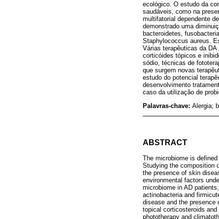
ecológico. O estudo da co
saudáveis, como na prese
multifatorial dependente d
demonstrado uma diminuiç
bacteroidetes, fusobacteri
Staphylococcus aureus. Es
Várias terapêuticas da D
corticóides tópicos e inibi
sódio, técnicas de fotote
que surgem novas terapêu
estudo do potencial terap
desenvolvimento tratamen
caso da utilização de prob
Palavras‑chave:
Alergia; 
ABSTRACT
The microbiome is defined 
Studying the composition of
the presence of skin disea
environmental factors unde
microbiome in AD patients, 
actinobacteria and firmicut
disease and the presence o
topical corticosteroids and 
phototherapy and climatoth