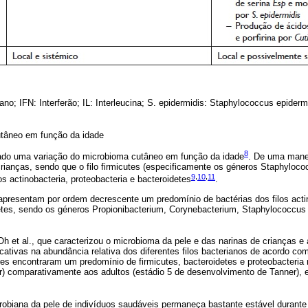
no; IFN: Interferão; IL: Interleucina; S. epidermidis: Staphylococcus epiderm
utâneo em função da idade
8
do uma variação do microbioma cutâneo em função da idade
. De uma manei
crianças, sendo que o filo firmicutes (especificamente os géneros Staphyloc
9
,
10
,
11
os actinobacteria, proteobacteria e bacteroidetes
.
 apresentam por ordem decrescente um predomínio de bactérias dos filos actin
detes, sendo os géneros Propionibacterium, Corynebacterium, Staphylococcus
 et al., que caracterizou o microbioma da pele e das narinas de crianças e
icativas na abundância relativa dos diferentes filos bacterianos de acordo c
es encontraram um predomínio de firmicutes, bacteroidetes e proteobacteria 
) comparativamente aos adultos (estádio 5 de desenvolvimento de Tanner), 
biana da pele de indivíduos saudáveis permaneça bastante estável durante 