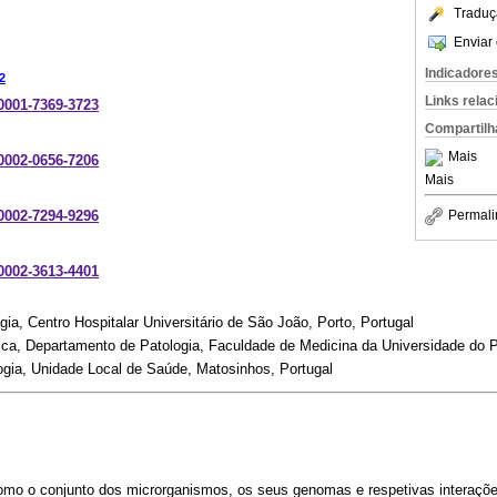
Traduç
Enviar 
Indicadore
2
Links rela
-0001-7369-3723
Compartilh
Mais
-0002-0656-7206
Mais
-0002-7294-9296
Permali
-0002-3613-4401
ia, Centro Hospitalar Universitário de São João, Porto, Portugal
ca, Departamento de Patologia, Faculdade de Medicina da Universidade do Po
gia, Unidade Local de Saúde, Matosinhos, Portugal
omo o conjunto dos microrganismos, os seus genomas e respetivas interaçõ