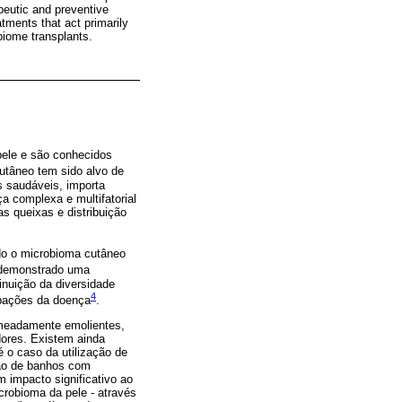
peutic and preventive
atments that act primarily
biome transplants.
ele e são conhecidos
utâneo tem sido alvo de
s saudáveis, importa
 complexa e multifatorial
as queixas e distribuição
ndo o microbioma cutâneo
 demonstrado uma
nuição da diversidade
4
rbações da doença
.
nomeadamente emolientes,
dores. Existem ainda
 o caso da utilização de
ação de banhos com
m impacto significativo ao
crobioma da pele - através