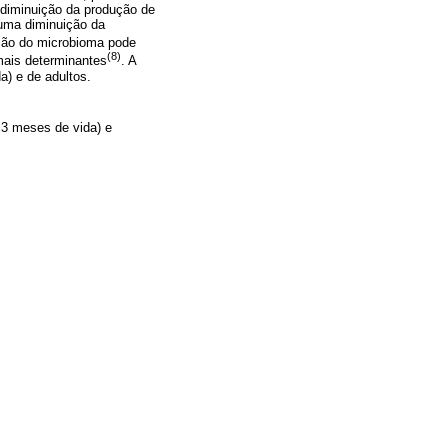
 diminuição da produção de
 uma diminuição da
ção do microbioma pode
(8)
mais determinantes
. A
) e de adultos.
3 meses de vida) e