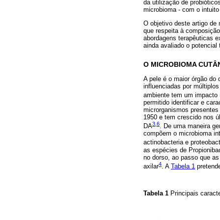
da utilização de probiótic
microbioma - com o intuito
O objetivo deste artigo de
que respeita à composiçã
abordagens terapêuticas e
ainda avaliado o potencia
O MICROBIOMA CUTÂ
A pele é o maior órgão do
influenciadas por múltiplo
ambiente tem um impacto 
permitido identificar e ca
microrganismos presentes 
1950 e tem crescido nos ú
3
,
6
DA
. De uma maneira ge
compõem o microbioma intes
actinobacteria e proteobact
as espécies de Propionibac
no dorso, ao passo que a
4
axilar
. A
Tabela 1
pretende
Tabela 1
Principais caract