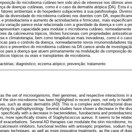
mposição do microbioma cutâneo tem sido alvo de interesse nos últimos ano
nça de doenças cutâneas, como é o caso da dermatite atópica (DA). Esta é
e fatores ambientais e do hospedeiro subjacentes à sua patofisiologia. Diver
ão da diversidade do microbioma cutâneo nos doentes com DA, especificam
a e proteobacteria e aumento de actinobacteria e firmicutes, mais especificam
ta variação parece estar relacionada com a gravidade da doença e com a p
A apresentam capacidade para modular o microbioma cutâneo, nomeadamente 
dores da calcineurina tópicos, têxteis funcionais com propriedades antissética
rapia e climatoterapia, bem como terapêuticas mais inovadoras, como é o cas
ticas para o controlo da doença, nomeadamente novos imunomoduladores tóp
êutico e preventivo do microbioma cutâneo na DA carece ainda de investigaç
tos para a doença que atuem primariamente na modulação da composição do
ióticos tópicos ou orais e transplantes de microbioma.
bactérias; diagnóstico; eczema atópico; prevenção; tratamento
as the set of microorganisms, their genomes, and respective interactions in a 
 the skin microbiome has been highlighted in recent years, not only in healthy
ses, such as atopic dermatitis (AD). This is a complex and multifactorial dise
rlying its pathophysiology. Several studies have shown a decrease in the diver
specifically with a decrease in bacteroidetes, fusobacteria and proteobacteri
es, more specifically strains of Staphylococcus aureus. It seems to be related
f exacerbations. Several AD therapies can modulate the skin microbiome, incl
calcineurin inhibitors, functional textiles with antiseptic properties, sodium hy
erapy techniques, as well as more innovative treatments, as the case of dup