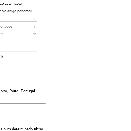
ão automática
este artigo por email
s
cionados
ar
nk
rto, Porto, Portugal
es num determinado nicho