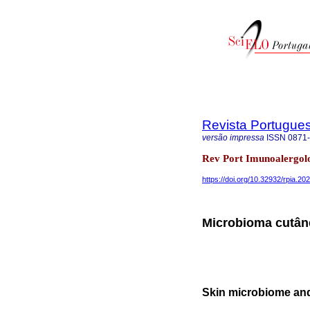
Revista Portugue
versão impressa
ISSN
0871
Rev Port Imunoalergolo
https://doi.org/10.32932/rpia.20
Microbioma cutâne
Skin microbiome and