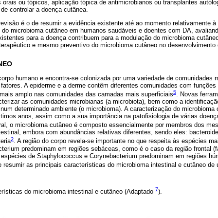
os orais ou tópicos, aplicação tópica de antimicrobianos ou transplantes autól
 de controlar a doença cutânea.
 revisão é o de resumir a evidência existente até ao momento relativamente à 
o do microbioma cutâneo em humanos saudáveis e doentes com DA, avaliand
xistentes para a doença contribuem para a modulação do microbioma cutâneo.
l terapêutico e mesmo preventivo do microbioma cutâneo no desenvolvimento
NEO
 corpo humano e encontra‑se colonizada por uma variedade de comunidades 
s fatores. A epiderme e a derme contêm diferentes comunidades com funções 
5
mais amplo nas comunidades das camadas mais superficiais
. Novas ferra
racterizar as comunidades microbianas (a microbiota), bem como a identifica
num determinado ambiente (o microbioma). A caracterização do microbioma c
ltimos anos, assim como a sua importância na patofisiologia de várias doen
ral, o microbioma cutâneo é composto essencialmente por membros dos mesm
tinal, embora com abundâncias relativas diferentes, sendo eles: bacteroidet
2
eria
. A região do corpo revela‑se importante no que respeita às espécies m
terium predominam em regiões sebáceas, como é o caso da região frontal (fac
s espécies de Staphylococcus e Corynebacterium predominam em regiões hú
 resumir as principais características do microbioma intestinal e cutâneo de
7
erísticas do microbioma intestinal e cutâneo (Adaptado
).