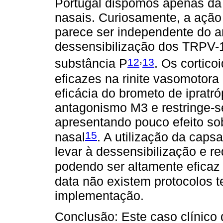
Portugal dispomos apenas da a
nasais. Curiosamente, a ação 
parece ser independente do 
dessensibilização dos TRPV-1
,
12
13
substância P
. Os cortic
eficazes na rinite vasomotora
eficácia do brometo de ipratr
antagonismo M3 e restringe-se
apresentando pouco efeito so
15
nasal
. A utilização da caps
levar à dessensibilização e 
podendo ser altamente eficaz 
data não existem protocolos t
implementação.
Conclusão: Este caso clínic