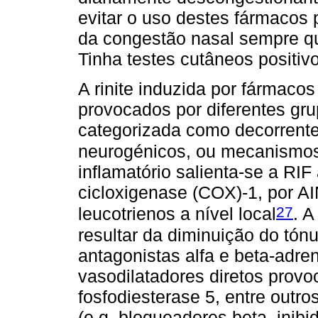
evitar o uso destes fármaco
da congestão nasal sempre qu
Tinha testes cutâneos positiv
A rinite induzida por fármacos
provocados por diferentes gr
categorizada como decorrente 
neurogénicos, ou mecanismos
inflamatório salienta-se a RIF
cicloxigenase (COX)-1, por A
27
leucotrienos a nível local
. A
resultar da diminuição do tón
antagonistas alfa e beta-adren
vasodilatadores diretos provo
fosfodiesterase 5, entre outro
(e.g. bloqueadores beta, inib