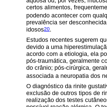
aquosa ou, por vezes, mucosa
certos alimentos, frequentem
podendo acontecer com qualq
prevalência ser desconhecida
20
idosos
.
Estudos recentes sugerem que
devido a uma hiperestimulaçã
acordo com a etiologia, ela p
pós-traumática, geralmente 
do crânio; pós-cirúrgica, gera
associada a neuropatia dos ne
O diagnóstico da rinite gustat
exclusão de outros tipos de ri
realização dos testes cutâneo
possível reação alérgica. O te