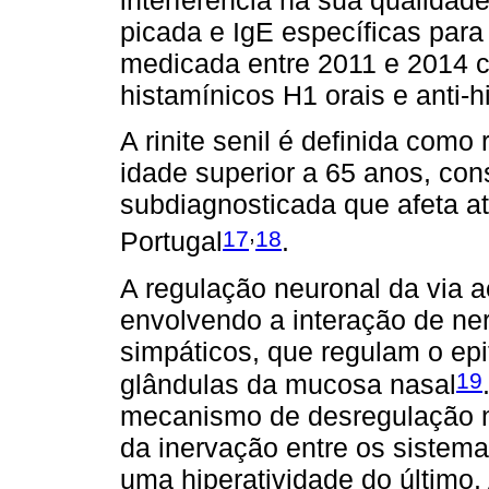
interferência na sua qualidad
picada e IgE específicas para
medicada entre 2011 e 2014 co
histamínicos H1 orais e anti-
A rinite senil é definida como
idade superior a 65 anos, con
subdiagnosticada que afeta a
,
17
18
Portugal
.
A regulação neuronal da via a
envolvendo a interação de ner
simpáticos, que regulam o epi
19
glândulas da mucosa nasal
mecanismo de desregulação n
da inervação entre os sistem
uma hiperatividade do último