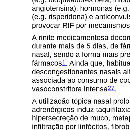
angiotensina), hormonas (e.g. 
(e.g. risperidona) e anticonv
provocar RIF por mecanismos
A rinite medicamentosa decorr
durante mais de 5 dias, de f
nasal, sendo a forma mais prev
1
fármacos
. Ainda que, habitua
descongestionantes nasais al
associada ao consumo de coc
27
vasoconstritora intensa
.
A utilização tópica nasal prol
adrenérgicos induz taquifilaxi
hipersecreção de muco, metap
infiltração por linfócitos, fibr