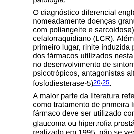
O diagnóstico diferencial engl
nomeadamente doenças granu
com poliangeíte e sarcoidose),
cefalorraquidiano (LCR). Além
primeiro lugar, rinite induzid
dos fármacos utilizados nest
no desenvolvimento de sintomat
psicotrópicos, antagonistas al
,
20
25
fosfodiesterase-5)
.
A maior parte da literatura ref
como tratamento de primeira li
fármaco deve ser utilizado 
glaucoma ou hipertrofia prostá
realizado em 1995, não se ver