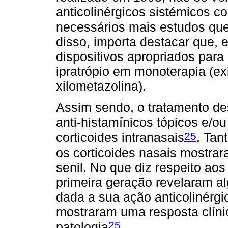
anticolinérgicos sistémicos c
necessários mais estudos que
disso, importa destacar que, 
dispositivos apropriados para
ipratrópio em monoterapia (e
xilometazolina).
Assim sendo, o tratamento des
anti-histamínicos tópicos e/o
25
corticoides intranasais
. Tan
os corticoides nasais mostrar
senil. No que diz respeito aos
primeira geração revelaram a
dada a sua ação anticolinérg
mostraram uma resposta clíni
25
patologia
.