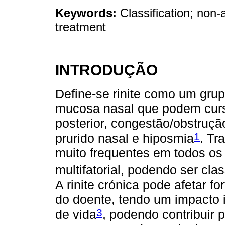
Keywords:
Classification; non-a
treatment
INTRODUÇÃO
Define-se rinite como um grup
mucosa nasal que podem cursa
posterior, congestão/obstrução
1
prurido nasal e hiposmia
. Tr
muito frequentes em todos os g
multifatorial, podendo ser cla
A rinite crónica pode afetar f
do doente, tendo um impacto 
3
de vida
, podendo contribuir 