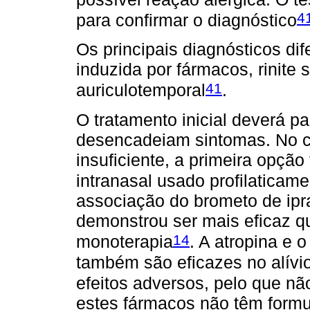
4
para confirmar o diagnóstico
Os principais diagnósticos dife
induzida por fármacos, rinite 
41
auriculotemporal
.
O tratamento inicial deverá p
desencadeiam sintomas. No 
insuficiente, a primeira opção
intranasal usado profilaticam
associação do brometo de ipra
demonstrou ser mais eficaz 
14
monoterapia
. A atropina e 
também são eficazes no alívi
efeitos adversos, pelo que n
estes fármacos não têm formu