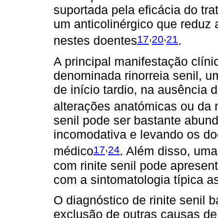
suportada pela eficácia do tr
um anticolinérgico que reduz 
,
,
17
20
21
nestes doentes
.
A principal manifestação clínic
denominada rinorreia senil, u
de início tardio, na ausência 
alterações anatómicas ou da
senil pode ser bastante abund
incomodativa e levando os do
,
17
24
médico
. Além disso, uma
com rinite senil pode apresen
com a sintomatologia típica as
O diagnóstico de rinite senil b
exclusão de outras causas de 