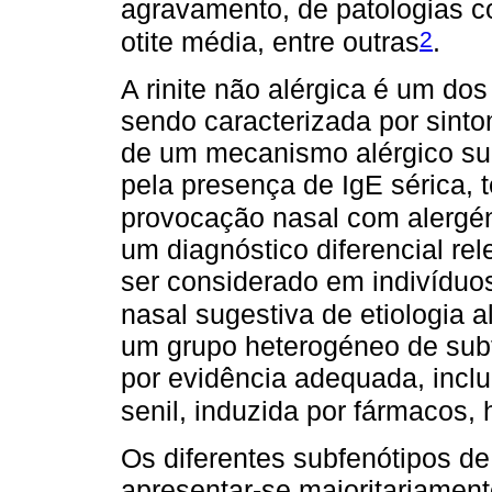
agravamento, de patologias c
2
otite média, entre outras
.
A rinite não alérgica é um dos 
sendo caracterizada por sinto
de um mecanismo alérgico sub
pela presença de IgE sérica, 
provocação nasal com alergén
um diagnóstico diferencial rel
ser considerado em indivíduo
nasal sugestiva de etiologia a
um grupo heterogéneo de sub
por evidência adequada, inclu
senil, induzida por fármacos, 
Os diferentes subfenótipos de
apresentar-se maioritariament