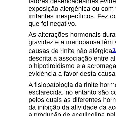
fatores desencadeantes evid
exposição alergénica ou com 
irritantes inespecíficos. Fez
que foi negativo.
As alterações hormonais duran
gravidez e a menopausa têm v
3
causas de rinite não alérgica
descrita a associação entre 
o hipotiroidismo e a acromegal
evidência a favor desta causa
A fisiopatologia da rinite ho
esclarecida, no entanto são
pelos quais as diferentes ho
da inibição da atividade da a
a produção de acetilcolina pe