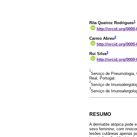
1
Rita Queiroz Rodrigues
http://orcid.org/0000
2
Carmo Abreu
http://orcid.org/0000
3
Rui Silva
http://orcid.org/0000
1
Serviço de Pneumologia, 
Real, Portugal.
2
Serviço de Imunoalergolog
3
Serviço de Imunoalergolog
RESUMO
A dermatite atópica pode e
sexo feminino, com rinocon
lesões cutâneas apenas pa