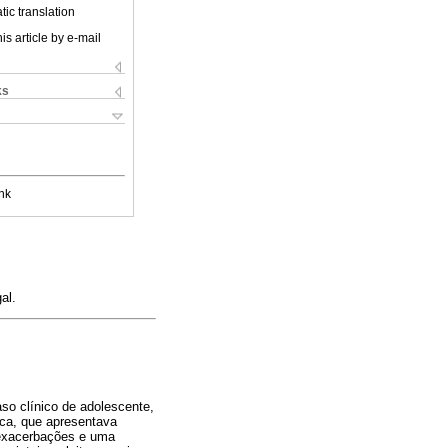
ic translation
is article by e-mail
ks
nk
al.
aso clínico de adolescente,
ica, que apresentava
s exacerbações e uma