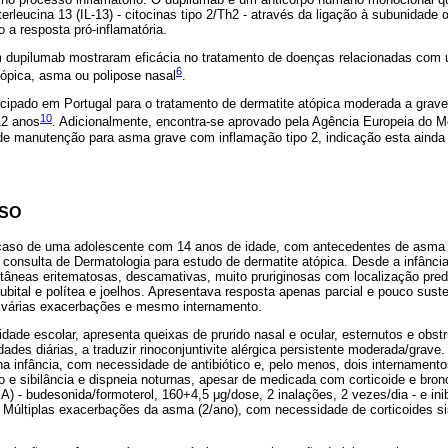
interleucina 13 (IL-13) - citocinas tipo 2/Th2 - através da ligação à subunidade 
o a resposta pró-inflamatória.
 dupilumab mostraram eficácia no tratamento de doenças relacionadas com u
6
tópica, asma ou polipose nasal
.
cipado em Portugal para o tratamento de dermatite atópica moderada a grave
10
12 anos
. Adicionalmente, encontra-se aprovado pela Agência Europeia do
e manutenção para asma grave com inflamação tipo 2, indicação esta ainda
ASO
aso de uma adolescente com 14 anos de idade, com antecedentes de asma e 
à consulta de Dermatologia para estudo de dermatite atópica. Desde a infânci
utâneas eritematosas, descamativas, muito pruriginosas com localização pre
cubital e polítea e joelhos. Apresentava resposta apenas parcial e pouco sust
 várias exacerbações e mesmo internamento.
ade escolar, apresenta queixas de prurido nasal e ocular, esternutos e obst
dades diárias, a traduzir rinoconjuntivite alérgica persistente moderada/grave.
 na infância, com necessidade de antibiótico e, pelo menos, dois internament
io e sibilância e dispneia noturnas, apesar de medicada com corticoide e bron
) - budesonida/formoterol, 160+4,5 μg/dose, 2 inalações, 2 vezes/dia - e inib
. Múltiplas exacerbações da asma (2/ano), com necessidade de corticoides si