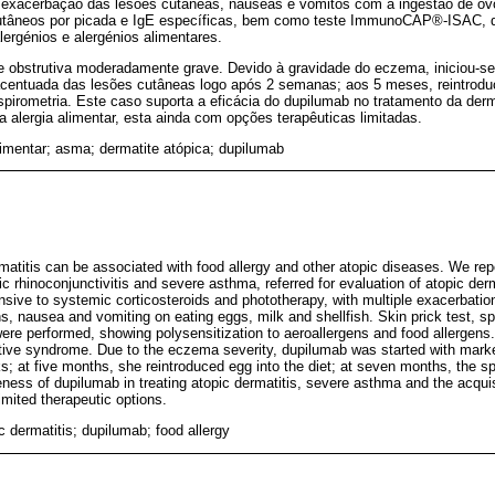
e exacerbação das lesões cutâneas, náuseas e vómitos com a ingestão de ovos
cutâneos por picada e IgE específicas, bem como teste ImmunoCAP®-ISAC,
lergénios e alergénios alimentares.
 obstrutiva moderadamente grave. Devido à gravidade do eczema, iniciou-s
centuada das lesões cutâneas logo após 2 semanas; aos 5 meses, reintroduç
pirometria. Este caso suporta a eficácia do dupilumab no tratamento da derm
na alergia alimentar, esta ainda com opções terapêuticas limitadas.
limentar; asma; dermatite atópica; dupilumab
atitis can be associated with food allergy and other atopic diseases. We repor
ic rhinoconjunctivitis and severe asthma, referred for evaluation of atopic derm
onsive to systemic corticosteroids and phototherapy, with multiple exacerbatio
s, nausea and vomiting on eating eggs, milk and shellfish. Skin prick test, sp
 performed, showing polysensitization to aeroallergens and food allergens
tive syndrome. Due to the eczema severity, dupilumab was started with mark
ks; at five months, she reintroduced egg into the diet; at seven months, the s
ness of dupilumab in treating atopic dermatitis, severe asthma and the acquis
l limited therapeutic options.
 dermatitis; dupilumab; food allergy