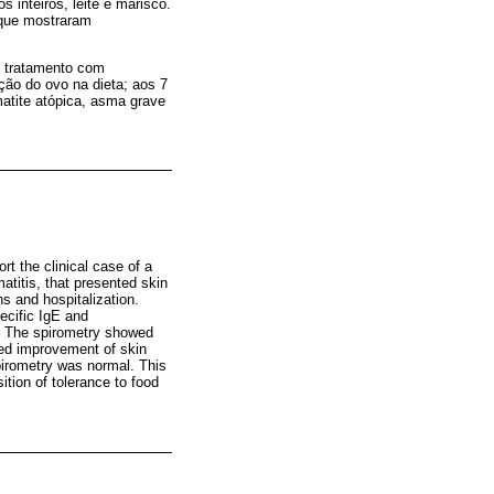
 inteiros, leite e marisco.
 que mostraram
e tratamento com
ão do ovo na dieta; aos 7
atite atópica, asma grave
t the clinical case of a
atitis, that presented skin
ns and hospitalization.
ecific IgE and
. The spirometry showed
ed improvement of skin
pirometry was normal. This
ition of tolerance to food