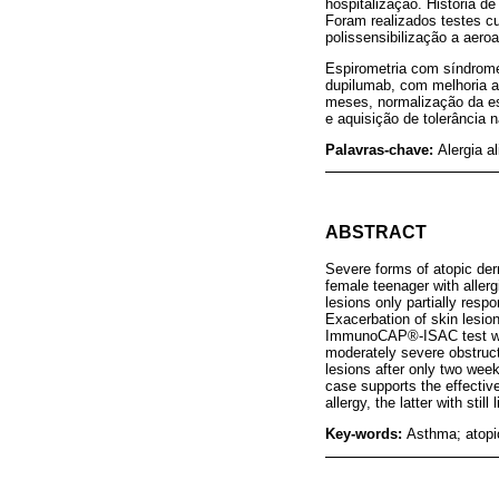
hospitalização. História d
Foram realizados testes 
polissensibilização a aeroa
Espirometria com síndrome
dupilumab, com melhoria a
meses, normalização da es
e aquisição de tolerância 
Palavras-chave:
Alergia a
ABSTRACT
Severe forms of atopic derm
female teenager with allerg
lesions only partially resp
Exacerbation of skin lesion
ImmunoCAP®-ISAC test were
moderately severe obstruc
lesions after only two wee
case supports the effective
allergy, the latter with stil
Key-words:
Asthma; atopic