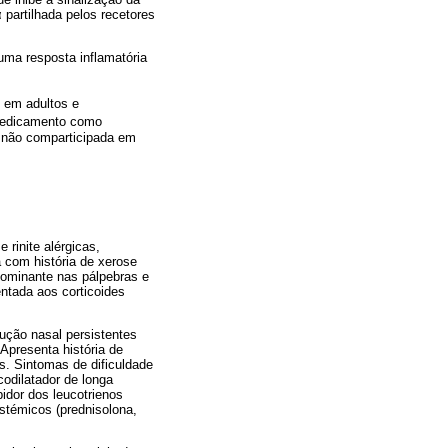
α partilhada pelos recetores
ma resposta inflamatória
 em adultos e
 Medicamento como
 não comparticipada em
rinite alérgicas,
a com história de xerose
dominante nas pálpebras e
entada aos corticoides
rução nasal persistentes
 Apresenta história de
os. Sintomas de dificuldade
codilatador de longa
idor dos leucotrienos
stémicos (prednisolona,