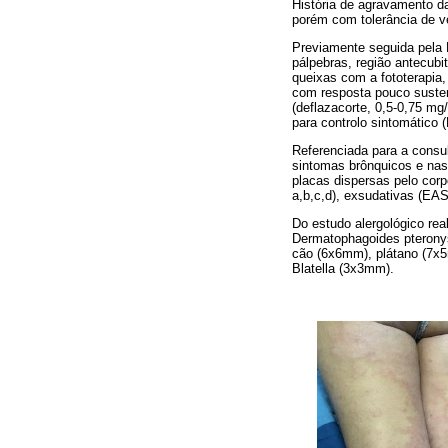
História de agravamento da
porém com tolerância de ve
Previamente seguida pela 
pálpebras, região antecubit
queixas com a fototerapia,
com resposta pouco susten
(deflazacorte, 0,5-0,75 m
para controlo sintomático 
Referenciada para a consul
sintomas brônquicos e nas
placas dispersas pelo corp
a,b,c,d), exsudativas (EAS
Do estudo alergológico rea
Dermatophagoides pterony
cão (6x6mm), plátano (7x5
Blatella (3x3mm).