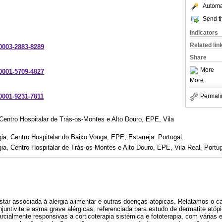
Automat
Send th
Indicators
Related lin
-0003-2883-8289
Share
More
-0001-5709-4827
More
-0001-9231-7811
Permali
Centro Hospitalar de Trás-os-Montes e Alto Douro, EPE, Vila
ia, Centro Hospitalar do Baixo Vouga, EPE, Estarreja. Portugal.
ia, Centro Hospitalar de Trás-os-Montes e Alto Douro, EPE, Vila Real, Portug
star associada à alergia alimentar e outras doenças atópicas. Relatamos o c
juntivite e asma grave alérgicas, referenciada para estudo de dermatite atóp
rcialmente responsivas a corticoterapia sistémica e fototerapia, com vária