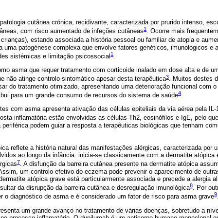
atologia cutânea crónica, recidivante, caracterizada por prurido intenso, esc
1
utâneas, com risco aumentado de infeções cutâneas
. Ocorre mais frequentem
crianças), estando associada a história pessoal ou familiar de atopia e aume
ta uma patogénese complexa que envolve fatores genéticos, imunológicos e 
1
ades sistémicas e limitação psicossocial
.
omo asma que requer tratamento com corticoide inalado em dose alta e de u
3
e não atinge controlo sintomático apesar desta terapêutica
. Muitos destes 
esar do tratamento otimizado, apresentando uma deterioração funcional com 
4
ibui para um grande consumo de recursos do sistema de saúde
.
s com asma apresenta ativação das células epiteliais da via aérea pela IL-1
posta inflamatória estão envolvidas as células Th2, eosinófilos e IgE, pelo q
ia periférica podem guiar a resposta a terapêuticas biológicas que tenham com
ca reflete a história natural das manifestações alérgicas, caracterizada por
lvidos ao longo da infância: inicia-se classicamente com a dermatite atópica e
7
érgicas
. A disfunção da barreira cutânea presente na dermatite atópica assu
. Assim, um controlo efetivo do eczema pode prevenir o aparecimento de outr
 dermatite atópica grave está particularmente associada e precede a alergia a
8
sultar da disrupção da barreira cutânea e desregulação imunológica
. Por out
9
er o diagnóstico de asma e é considerado um fator de risco para asma grave
presenta um grande avanço no tratamento de várias doenças, sobretudo a níve
 no processo inflamatório. O dupilumab é um anticorpo humano monoclonal qu