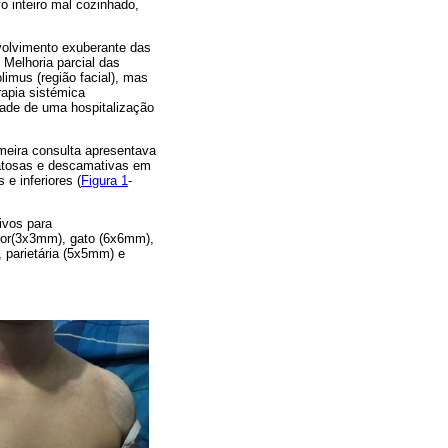
o inteiro mal cozinhado,
volvimento exuberante das
. Melhoria parcial das
limus (região facial), mas
apia sistémica
dade de uma hospitalização
imeira consulta apresentava
matosas e descamativas em
e inferiores (
Figura 1
-
ivos para
tor(3x3mm), gato (6x6mm),
 parietária (5x5mm) e