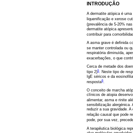
INTRODUÇÃO
A dermatite atópica é uma p
liquenificação e xerose c
(prevalência de 5-20% nas 
dermatite atópica apresen
contribuir para comorbilid
A asma grave é definida c
se manter controlada ou qu
respiratória diminuída, ap
exacerbações, o que contr
Cerca de metade dos doente
5
tipo 2)
. Neste tipo de res
IgE séricos e da eosinofil
6
resposta
.
O conceito de marcha atópi
clínicos de atopia desenvo
alimentar, asma e rinite al
sensibilização alergénica
reduzir a sua gravidade. A
relação causal que pode re
pode, por sua vez, preced
A terapêutica biológica re
alvo moléculas envolvidas