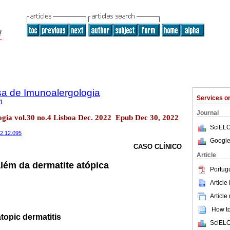
sa de Imunoalergologia
Services 
1
Journal
gia vol.30 no.4 Lisboa Dec. 2022 Epub Dec 30, 2022
SciELO
22.12.095
Google
CASO CLÍNICO
Article
lém da dermatite atópica
Portug
Article
Article
How to 
opic dermatitis
SciELO