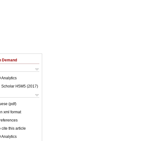
on Demand
 Analytics
 Scholar H5M5 (
2017
)
uese (pdf)
 in xml format
 references
cite this article
 Analytics