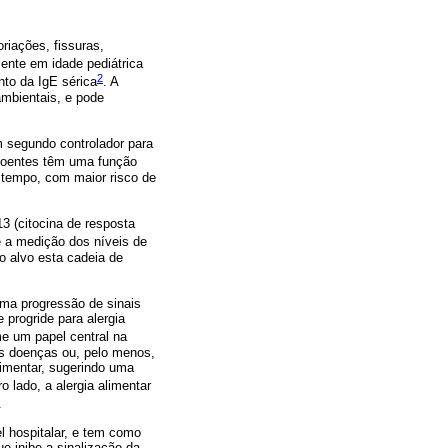
oriações, fissuras,
ente em idade pediátrica
2
nto da IgE sérica
. A
ambientais, e pode
m segundo controlador para
doentes têm uma função
o tempo, com maior risco de
3 (citocina de resposta
ue a medição dos níveis de
o alvo esta cadeia de
 uma progressão de sinais
 progride para alergia
me um papel central na
as doenças ou, pelo menos,
limentar, sugerindo uma
ro lado, a alergia alimentar
.
l hospitalar, e tem como
e inibe a sinalização da