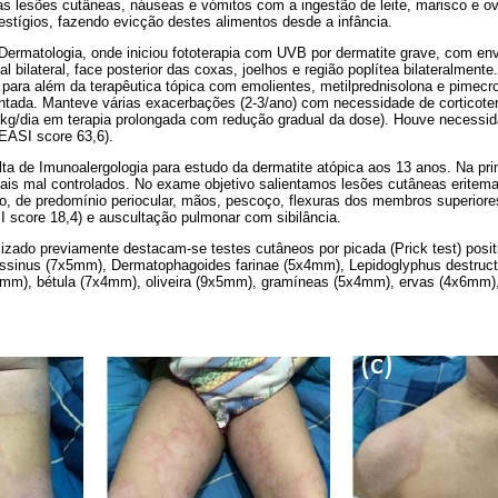
s lesões cutâneas, náuseas e vómitos com a ingestão de leite, marisco e ov
stígios, fazendo evicção destes alimentos desde a infância.
Dermatologia, onde iniciou fototerapia com UVB por dermatite grave, com en
al bilateral, face posterior das coxas, joelhos e região poplítea bilateralmente
 para além da terapêutica tópica com emolientes, metilprednisolona e pimecro
tada. Manteve várias exacerbações (2-3/ano) com necessidade de corticoter
g/kg/dia em terapia prolongada com redução gradual da dose). Houve necessi
(EASI score 63,6).
ta de Imunoalergologia para estudo da dermatite atópica aos 13 anos. Na pr
ais mal controlados. No exame objetivo salientamos lesões cutâneas erite
o, de predomínio periocular, mãos, pescoço, flexuras dos membros superiores 
I score 18,4) e auscultação pulmonar com sibilância.
lizado previamente destacam-se testes cutâneos por picada (Prick test) posit
ssinus (7x5mm), Dermatophagoides farinae (5x4mm), Lepidoglyphus destruc
mm), bétula (7x4mm), oliveira (9x5mm), gramíneas (5x4mm), ervas (4x6mm),