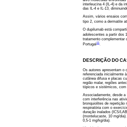
interleucina 4 (IL-4) e da 
das IL-4 e IL-13, diminuind
Assim, vários ensaios com
tipo 2, como a dermatite a
O dupilumab está comparti
adolescentes a partir dos 
tratamento complementar d
11
Portugal
.
DESCRIÇÃO DO C
Os autores apresentam o c
referenciada inicialmente 
cutânea difusa e placas c
região malar, regiões ante
tópicos e sistémicos, com
Associadamente, desde a id
com interferência nas ativi
bronquiolites de repetição
respiratória com o exercíc
duração inalados (ICS/LABA
(montelucaste, 10 mg/dia)
0,5-1 mg/kg/dia).