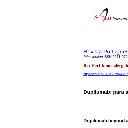
Revista Portugue
Print version
ISSN
0871-972
Rev Port Imunoalergolo
https://doi.org/10.32932/rpia.20
Dupilumab: para a
Dupilumab beyond at