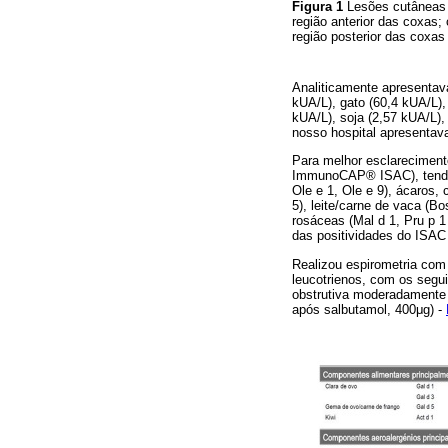
Figura 1
Lesões cutâneas d
região anterior das coxas; 
região posterior das coxas 
Analiticamente apresentava
kUA/L), gato (60,4 kUA/L),
kUA/L), soja (2,57 kUA/L),
nosso hospital apresentava
Para melhor esclarecimento
ImmunoCAP® ISAC), tendo r
Ole e 1, Ole e 9), ácaros, 
5), leite/carne de vaca (B
rosáceas (Mal d 1, Pru p 1
das positividades do ISAC
Realizou espirometria com
leucotrienos, com os seg
obstrutiva moderadamente 
após salbutamol, 400μg) -