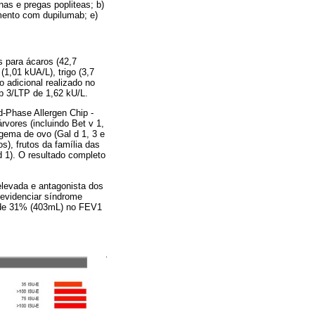
nas e pregas popliteas; b)
tamento com dupilumab; e)
s para ácaros (42,7
(1,01 kUA/L), trigo (3,7
 adicional realizado no
 p 3/LTP de 1,62 kU/L.
d-Phase Allergen Chip -
vores (incluindo Bet v 1,
 gema de ovo (Gal d 1, 3 e
s), frutos da família das
d 1). O resultado completo
elevada e antagonista dos
evidenciar síndrome
a de 31% (403mL) no FEV1