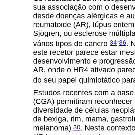
sua associação com o desenvo
desde doenças alérgicas e au
reumatoide (AR), lúpus erite
Sjögren, ou esclerose múltipl
-
34
36
vários tipos de cancro
. 
este recetor parece estar me
desenvolvimento e progressã
AR, onde o HR4 ativado parec
do seu papel quimiotático par
Estudos recentes com a base
(CGA) permitiram reconhecer
diversidade de células neoplá
de bexiga, rim, mama, gastroi
30
melanoma)
. Neste contexto