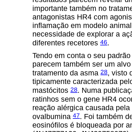
importante também no tratam
antagonistas HR4 com agonist
inflamação em modelo animal 
necessidade de explorar a a
46
diferentes recetores
.
Tendo em conta o seu padrão
parecem também ser um alvo t
28
tratamento da asma
, visto
tipicamente caracterizada pel
28
mastócitos
. Numa publicaç
ratinhos sem o gene HR4 ocor
reação alérgica causada pela
47
ovalbumina
. Foi também d
eosinófilos é bloqueada por a