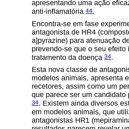
apresentando uma ação eficaz
44
anti-inflamatória
.
Encontra-se em fase experime
antagonista de HR4 (composto 4
a]pyrazine) para atenuação de
prevendo-se que o seu efeito i
34
tratamento da doença
.
Esta nova classe de antagoni
modelos animais, apresenta e
recetores, assim como um perf
que parece ser um candidato 
34
. Existem ainda diversos e
em modelos animais, que uti
antagonistas HR1 (mepiramin
resultados parecem revelar um 