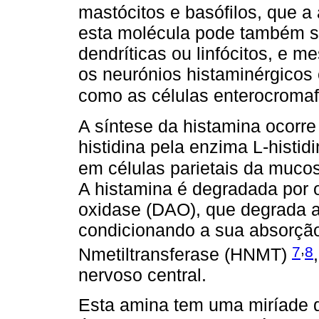
mastócitos e basófilos, que 
esta molécula pode também se
dendríticas ou linfócitos, e 
os neurónios histaminérgicos 
como as células enterocroma
A síntese da histamina ocorre
histidina pela enzima L-histi
em células parietais da mucos
A histamina é degradada por 
oxidase (DAO), que degrada a h
condicionando a sua absorção
,
7
8
Nmetiltransferase (HNMT)
nervoso central.
Esta amina tem uma miríade d