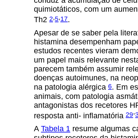
conduz à acumulação de célu
quimiotáticos, com um aument
,
,
2
5
17
Th2
.
Apesar de se saber pela liter
histamina desempenham papéi
estudos recentes vieram dem
um papel mais relevante nest
parecem também assumir rele
doenças autoimunes, na neop
6
na patologia alérgica
. Em e
animais, com patologia asmática
antagonistas dos recetores H
-
29
resposta anti- inflamatória
A
Tabela 1
resume algumas ca
subtipos recetores da histam