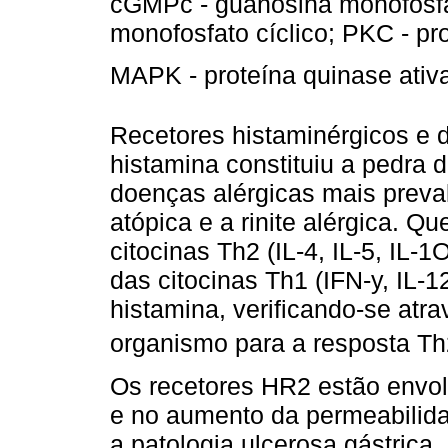
cGMPc - guanosina monofosfa
monofosfato cíclico; PKC - pr
MAPK - proteína quinase ativ
Recetores histaminérgicos e 
histamina constituiu a pedra d
doenças alérgicas mais preva
atópica e a rinite alérgica. 
citocinas Th2 (IL-4, IL-5, IL-1
das citocinas Th1 (IFN-y, IL-1
histamina, verificando-se at
organismo para a resposta T
Os recetores HR2 estão envol
e no aumento da permeabilida
a patologia ulcerosa gástrica.