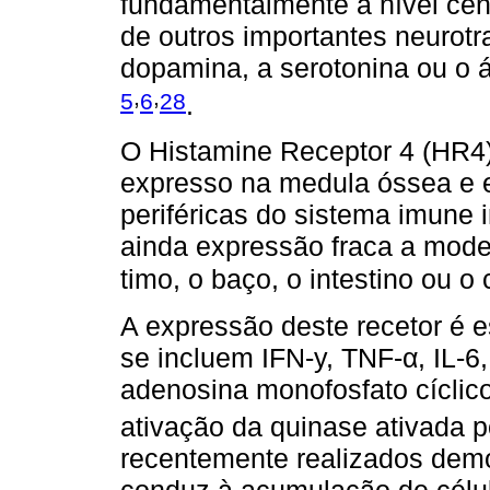
fundamentalmente a nível cent
de outros importantes neurotr
dopamina, a serotonina ou o 
,
,
5
6
28
.
O Histamine Receptor 4 (HR4)
expresso na medula óssea e 
periféricas do sistema imune 
ainda expressão fraca a mod
timo, o baço, o intestino ou o
A expressão deste recetor é e
se incluem IFN-y, TNF-α, IL-6,
adenosina monofosfato cícli
ativação da quinase ativada 
recentemente realizados dem