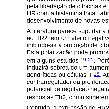
pela libertação de citocinas 
HR com a histamina local, ab
desenvolvimento de novas est
A literatura parece suportar a
ao HR2 tem um efeito negativ
inibindo-se a produção de cit
Esta polarização pode promove
-
19
21
em alguns estudos
. Por
induzirá sobretudo um aumento
18
dendríticas ou células T
. A
contrarregulador da prolifera
potencial de regulação negati
respostas Th2, como sugerem
Contudo, a expressão de HR2 e