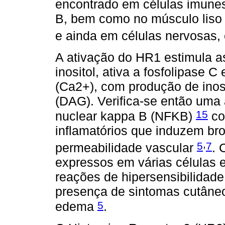
encontrado em células imunes,
B, bem como no músculo liso 
e ainda em células nervosas, e
A ativação do HR1 estimula as 
inositol, ativa a fosfolipase C
(Ca2+), com produção de inosito
(DAG). Verifica-se então uma 
15
nuclear kappa B (NFKB)
co
inflamatórios que induzem br
,
5
7
permeabilidade vascular
. 
expressos em várias células 
reações de hipersensibilidade
presença de sintomas cutâneo
5
edema
.