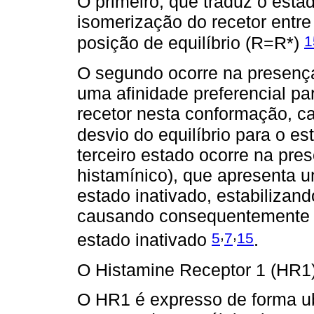
O primeiro, que traduz o esta
isomerização do recetor entre
1
posição de equilíbrio (R=R*)
O segundo ocorre na presença
uma afinidade preferencial par
recetor nesta conformação, 
desvio do equilíbrio para o es
terceiro estado ocorre na pre
histamínico), que apresenta u
estado inativado, estabilizan
causando consequentemente u
,
,
5
7
15
estado inativado
.
O Histamine Receptor 1 (HR1
O HR1 é expresso de forma ub