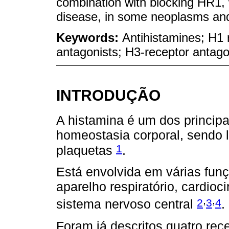
combination with blocking HR1, wi
disease, in some neoplasms an
Keywords:
Antihistamines; H1 
antagonists; H3-receptor antagon
INTRODUÇÃO
A histamina é um dos princip
homeostasia corporal, sendo l
1
plaquetas
.
Está envolvida em várias funç
aparelho respiratório, cardioci
,
,
2
3
4
sistema nervoso central
.
Foram já descritos quatro rece