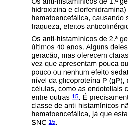
Os anti-histamínicos de 1.ª g
hidroxizina e clorfenidramina)
hematoencefálica, causando 
fraqueza, efeitos anticolinér
Os anti-histamínicos de 2.ª g
últimos 40 anos. Alguns deles
geração, mas oferecem claras
vez que apresentam pouca ou 
pouco ou nenhum efeito seda
nível da glicoproteína P (gP),
células, como as endoteliais ca
15
entre outras
. É precisament
classe de anti-histamínicos n
hematoencefálica, já que est
15
SNC
.