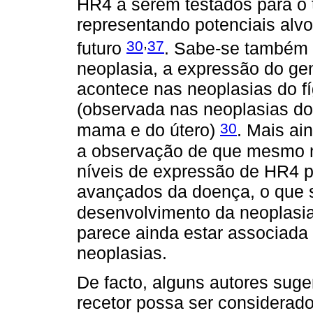
HR4 a serem testados para o 
representando potenciais alvo
,
30
37
futuro
. Sabe-se também 
neoplasia, a expressão do ge
acontece nas neoplasias do fí
(observada nas neoplasias do 
30
mama e do útero)
. Mais ai
a observação de que mesmo n
níveis de expressão de HR4 po
avançados da doença, o que s
desenvolvimento da neoplasi
parece ainda estar associada
neoplasias.
De facto, alguns autores sug
recetor possa ser considerad