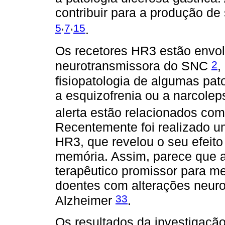
contribuir para a produção d
,
,
5
7
15
.
Os recetores HR3 estão envol
2
neurotransmissora do SNC
,
fisiopatologia de algumas pat
a esquizofrenia ou a narcole
alerta estão relacionados co
Recentemente foi realizado u
HR3, que revelou o seu efeito
memória. Assim, parece que a
terapêutico promissor para me
doentes com alterações neuro
33
Alzheimer
.
Os resultados da investigaçã