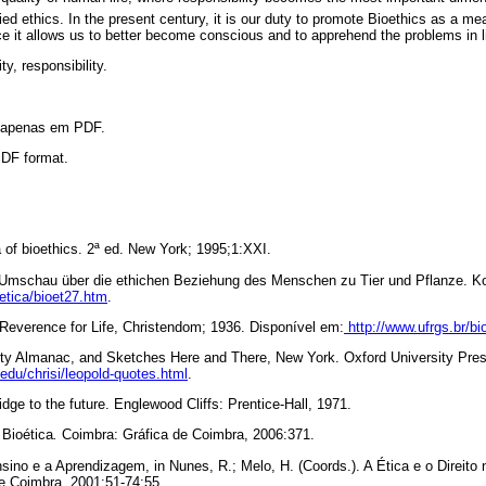
ied ethics. In the present century, it is our duty to promote Bioethics as a mea
nce it allows us to better become conscious and to apprehend the problems in li
ty, responsibility.
l apenas em PDF.
 PDF format.
of bioethics. 2ª ed. New York; 1995;1:XXI.
e Umschau über die ethichen Beziehung des Menschen zu Tier
und Pflanze. K
oetica/bioet27.htm
.
 Reverence for Life, Christendom; 1936. Disponível em:
http://www.ufrgs.br/bi
y Almanac, and Sketches Here and There, New York. Oxford University Pres
.edu/chrisi/leopold-quotes.html
.
idge to the future. Englewood Cliffs: Prentice-Hall, 1971.
 Bioética
.
Coimbra: Gráfica de Coimbra, 2006:371.
sino e a Aprendizagem, in Nunes, R.; Melo, H. (Coords.). A Ética e o Direito
de Coimbra, 2001;51-74:55.