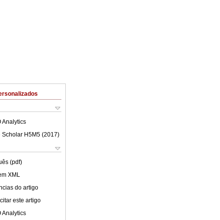
ersonalizados
 Analytics
 Scholar H5M5 (
2017
)
uês (pdf)
 em XML
cias do artigo
itar este artigo
 Analytics