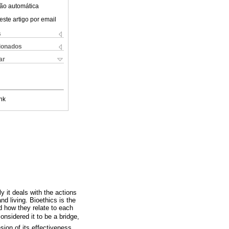
ão automática
este artigo por email
s
cionados
ar
nk
 it deals with the actions
d living. Bioethics is the
d how they relate to each
nsidered it to be a bridge,
sion of its effectiveness,