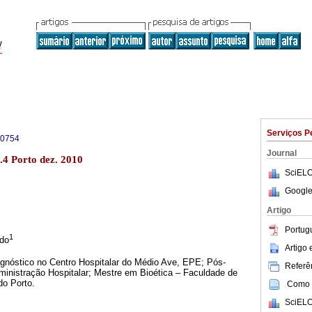
Serviços P
-0754
Journal
.4 Porto dez. 2010
SciELO
Google
Artigo
Portug
1
edo
Artigo
gnóstico no Centro Hospitalar do Médio Ave, EPE; Pós-
Referên
nistração Hospitalar; Mestre em Bioética – Faculdade de
do Porto.
Como c
SciELO