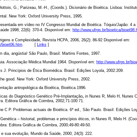
Hottois, G.; Parizeau, M.-H., (Coords.).
Dicionário de Bioética. Lisboa: Institu
ntal. New York: Oxford University Press, 1995.
presentada em vídeo no IV Congresso Mundial de Bioética. Tóquio/Japão: 4 a 
aúde 1998; 22(6): 370-4. Disponível em:
http://www.ufrgs.br/bioetica/bioet98
Origens e Complexidade, Revista HCPA, 2006, 26(2): 86-92 Disponível em:
a/bioet06.htm
. [
Links
]
 dia, angústia! São Paulo, Brasil: Martins Fontes, 1997.
uia. Associação Médica Mundial 1964. Disponível em:
http://www.ufrgs.br/bio
 J. Princípios de Ética Biomédica. Brasil: Edições Loyola, 2002:209.
the good. New York: Oxford University Press, 2002.
tação antropológica da Bioética, Bioética.1996.
icas do Diagnóstico Genético Pré-Implantação
,
in Nunes R, Melo H, Nunes 
a. Editora Gráﬁca de Coimbra, 2002;71-100:71.
ine C P. Problemas actuais de Bioética. 6ª ed., São Paulo. Brasil: Edições Lo
Genética – historial, problemas e princípios éticos, in Nunes R, Melo H. (Coo
ra: Editora Gráﬁca de Coimbra, 2000;49-80:49-50.
 e sua evolução, Mundo da Saúde, 2000; 24(3): 222.