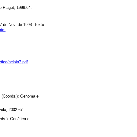
to Piaget, 1998:64.
7 de Nov. de 1998. Texto
.htm
.
etica/helsin7.pdf
.
C (Coords.): Genoma e
yola, 2002:67.
rds.). Genética e