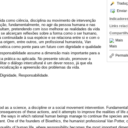
Traduç
Enviar 
Indicadore
ida como ciência, disciplina ou movimento de intervenção
uação, fundamentalmente, no agir da pessoa humana e nas
Links rela
ultam, pretendendo com isso melhorar as realidades da vida
Compartilh
e se alicerçam reflexões sobre a forma como o ser humano,
á continuidade à sua espécie e se relaciona entre si e com o
Mais
 origem, entre outros, um profissional humanista, Van
Mais
ioética como ponte para um futuro com dignidade e qualidade
responsabilidade assume a dimensão mais importante para a
Permali
ca prática ou aplicada. No presente século, promover a
itar o diálogo intercultural é um dever nosso, já que ela
ncialização e apreensão dos problemas da vida.
 Dignidade, Responsabilidade.
d as a science, a discipline or a social movement intervention. Fundamentally
sequences of these actions, and it attempts to improve the realities of life an
n the ways in which rational human beings manage to continue the species an
ent. One of the founders of Bioethics, the humanist professional Van Potter, co
d quality of human life, where responsibility becomes the most important dimen