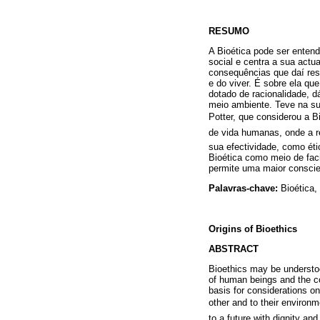
RESUMO
A Bioética pode ser entend
social e centra a sua act
consequências que daí res
e do viver. É sobre ela qu
dotado de racionalidade, d
meio ambiente. Teve na sua
Potter, que considerou a B
de vida humanas, onde a 
sua efectividade, como éti
Bioética como meio de facil
permite uma maior conscie
Palavras-chave:
Bioética,
Origins of Bioethics
ABSTRACT
Bioethics may be understoo
of human beings and the con
basis for considerations o
other and to their environm
to a future with dignity an