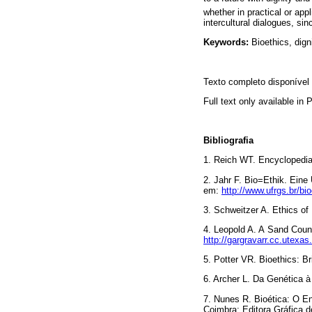
whether in practical or appl
intercultural dialogues, si
Keywords:
Bioethics, digni
Texto completo disponíve
Full text only available in
Bibliografia
1. Reich WT. Encyclopedia 
2. Jahr F. Bio=Ethik. Ein
em:
http://www.ufrgs.br/bi
3. Schweitzer A. Ethics of
4. Leopold A. A
Sand Count
http://gargravarr.cc.utexas
5. Potter VR. Bioethics: Br
6. Archer L. Da Genética à
7. Nunes R. Bioética:
O En
Coimbra: Editora Gráfica 