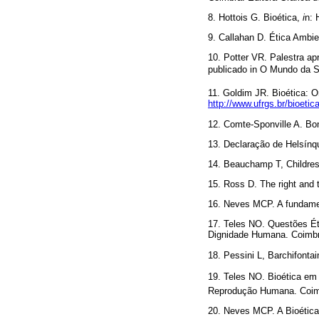
8. Hottois G. Bioética,
i
n:
9. Callahan D. Ética Ambie
10. Potter VR. Palestra a
publicado in O Mundo da S
11. Goldim JR. Bioética: 
http://www.ufrgs.br/bioetic
12. Comte-Sponville A. Bom
13. Declaração de Helsínq
14. Beauchamp T, Childress
15. Ross D. The right and 
16. Neves MCP. A fundamen
17. Teles NO. Questões Ét
Dignidade Humana. Coimbr
18. Pessini L, Barchifonta
19. Teles NO. Bioética em 
Reprodução Humana. Coimb
20. Neves MCP. A Bioética