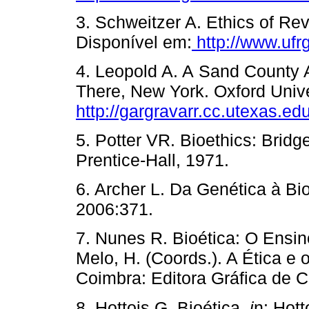
3. Schweitzer A. Ethics of Re
Disponível em:
http://www.ufrg
4. Leopold A. A
Sand County 
There, New York. Oxford Unive
http://gargravarr.cc.utexas.ed
5. Potter VR. Bioethics: Bridge
Prentice-Hall, 1971.
6. Archer L. Da Genética à Bi
2006:371.
7. Nunes R. Bioética:
O Ensin
Melo, H. (Coords.). A Ética e 
Coimbra: Editora Gráfica de 
8. Hottois G. Bioética,
i
n:
Hott