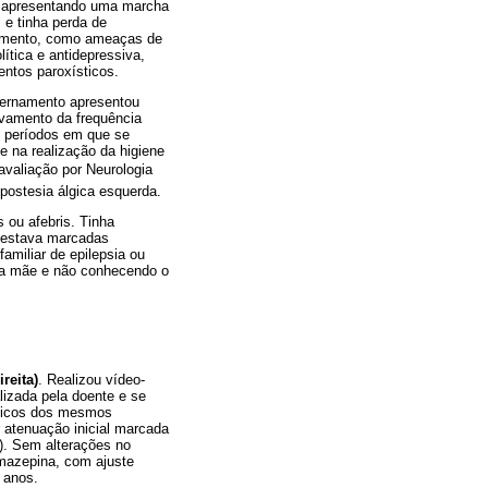
do, apresentando uma marcha
 e tinha perda de
tamento, como ameaças de
ítica e antidepressiva,
entos paroxísticos.
nternamento apresentou
avamento da frequência
e períodos em que se
e na realização da higiene
 avaliação por Neurologia
postesia álgica esquerda.
s ou afebris. Tinha
ifestava marcadas
familiar de epilepsia ou
m a mãe e não conhecendo o
reita)
. Realizou vídeo-
alizada pela doente e se
ónicos dos mesmos
r atenuação inicial marcada
2). Sem alterações no
bamazepina, com ajuste
 anos.