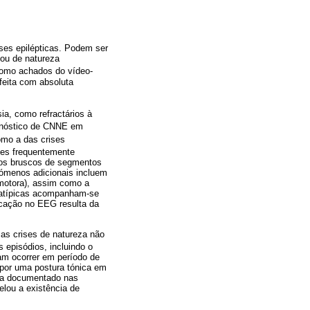
ses epilépticas. Podem ser
ou de natureza
m como achados do vídeo-
feita com absoluta
ia, como refractários à
agnóstico de CNNE em
como a das crises
ises frequentemente
tos bruscos de segmentos
enómenos adicionais incluem
 motora), assim como a
s atípicas acompanham-se
ificação no EEG resulta da
 as crises de natureza não
s episódios, incluindo o
m ocorrer em período de
 por uma postura tónica em
nca documentado nas
lou a existência de