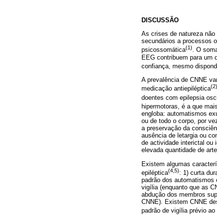
DISCUSSÃO
As crises de natureza não
secundários a processos o
(1)
psicossomática
. O soma
EEG contribuem para um di
confiança, mesmo dispon
A prevalência de CNNE var
(2
medicação antiepiléptica
doentes com epilepsia osc
hipermotoras, é a que ma
engloba: automatismos ex
ou de todo o corpo, por ve
a preservação da consciên
ausência de letargia ou c
de actividade interictal ou
elevada quantidade de art
Existem algumas caracterís
(4,5)
epiléptica
: 1) curta du
padrão dos automatismos 
vigília (enquanto que as 
abdução dos membros super
CNNE). Existem CNNE descr
padrão de vigília prévio ao 