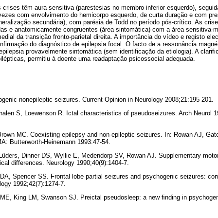
s crises têm aura sensitiva (parestesias no membro inferior esquerdo), segu
ezes com envolvimento do hemicorpo esquerdo, de curta duração e com pre
ralização secundária), com parésia de Todd no período pós-crítico. As cris
adas e anatomicamente congruentes (área sintomática) com a área sensitiva-mo
o medial da transição fronto-parietal direita. A importância do vídeo e registo e
confirmação do diagnóstico de epilepsia focal. O facto de a ressonância magné
pilepsia provavelmente sintomática (sem identificação da etiologia). A clarifi
ilépticas, permitiu à doente uma readaptação psicossocial adequada.
enic none­pileptic seizures. Current Opinion in Neurology 2008;21:195-201.
alen S, Loewenson R. Ictal characteristics of pseudoseizures. Arch Neurol 1
own MC. Coexisting epilepsy and non-epileptic seizures. In: Rowan AJ, Gat
MA: Butterworth-Heinemann 1993:47-54.
Lüders, Dinner DS, Wyllie E, Medendorp SV, Rowan AJ. Supplementary motor
cal differences. Neurology 1990;40(9):1404-7.
DA, Spencer SS. Frontal lobe partial seizures and psychogenic seizures: comp
ology 1992;42(7):1274-7.
E, King LM, Swanson SJ. Preictal pseudosleep: a new ﬁnding in psychogen