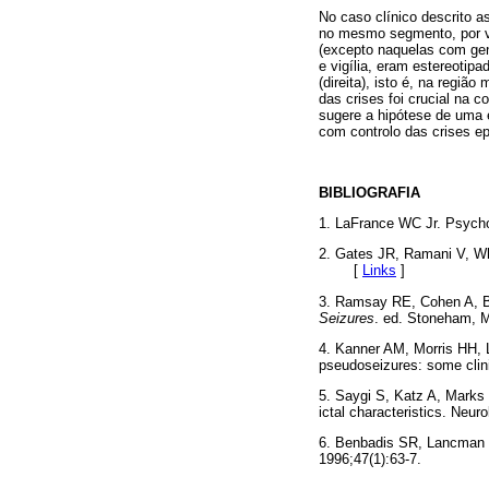
No caso clínico descrito a
no mesmo segmento, por v
(excepto naquelas com gene
e vigília, eram estereotip
(direita), isto é, na regiã
das crises foi crucial na 
sugere a hipótese de uma e
com controlo das crises ep
BIBLIOGRAFIA
1. LaFrance WC Jr. Psychog
2. Gates JR, Ramani V, Wh
[
Links
]
3. Ramsay RE, Cohen A, Br
Seizures
. ed. Stoneham, 
4. Kanner AM, Morris HH, 
pseudoseizures: some clini
5. Saygi S, Katz A, Marks 
ictal characteristics. Neur
6. Benbadis SR, Lancman M
1996;47(1):63-7.