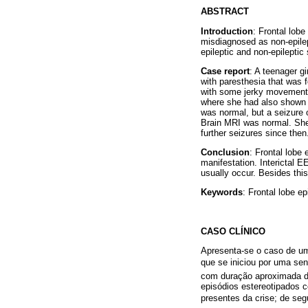
ABSTRACT
Introduction
: Frontal lob
misdiagnosed as non-epilep
epileptic and non-epileptic 
Case report
: A teenager gi
with paresthesia that was 
with some jerky movements.
where she had also shown 
was normal, but a seizure 
Brain MRI was normal. She
further seizures since then
Conclusion
: Frontal lobe 
manifestation. Interictal E
usually occur. Besides thi
Keywords
: Frontal lobe e
CASO CLÍNICO
Apresenta-se o caso de um
que se iniciou por uma sen
com duração aproximada de
episódios estereotipados 
presentes da crise; de 