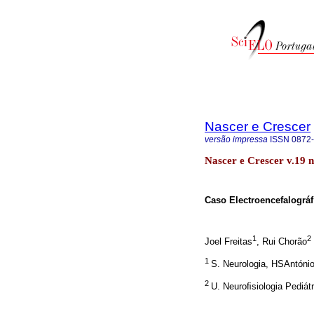
Nascer e Crescer
versão impressa
ISSN
0872
Nascer e Crescer v.19 n
Caso Electroencefalográ
1
2
Joel Freitas
, Rui Chorão
1
S. Neurologia, HSAntóni
2
U. Neuroﬁsiologia Pediát