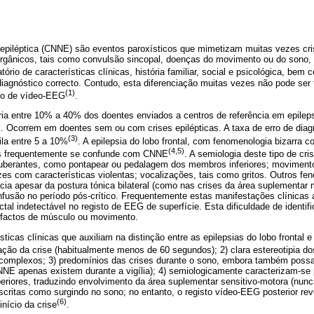
 epiléptica (CNNE) são eventos paroxísticos que mimetizam muitas vezes cri
rgânicos, tais como convulsão sincopal, doenças do movimento ou do sono, 
tório de características clínicas, história familiar, social e psicológica, be
agnóstico correcto. Contudo, esta diferenciação muitas vezes não pode ser 
(1)
do de vídeo-EEG
.
ia entre 10% a 40% dos doentes enviados a centros de referência em epileps
)
. Ocorrem em doentes sem ou com crises epilépticas. A taxa de erro de di
(3)
ila entre 5 a 10%
. A epilepsia do lobo frontal, com fenomenologia bizarra 
(4,5)
is frequentemente se confunde com CNNE
. A semiologia deste tipo de cr
uberantes, como pontapear ou pedalagem dos membros inferiores; movimen
zes com características violentas; vocalizações, tais como gritos. Outros f
cia apesar da postura tónica bilateral (como nas crises da área suplementar
onfusão no período pós-crítico. Frequentemente estas manifestações clínica
 ictal indetectável no registo de EEG de superfície. Esta dificuldade de ident
efactos de músculo ou movimento.
ticas clínicas que auxiliam na distinção entre as epilepsias do lobo frontal e
ração da crise (habitualmente menos de 60 segundos); 2) clara estereotipia do
complexos; 3) predomínios das crises durante o sono, embora também possa
CNNE apenas existem durante a vigília); 4) semiologicamente caracterizam-se
iores, traduzindo envolvimento da área suplementar sensitivo-motora (nu
itas como surgindo no sono; no entanto, o registo vídeo-EEG posterior reve
(6)
início da crise
.