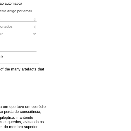
ão automática
este artigo por email
s
cionados
ar
nk
 of the many artefacts that
ra em que teve um episódio
se perda de consciência,
piléptica, mantendo
os esquerdos, avisando os
ém do membro superior