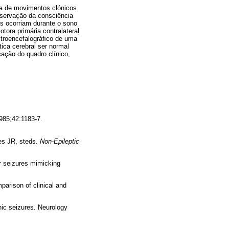
ida de movimentos clónicos
servação da consciência
es ocorriam durante o sono
tora primária contralateral
lectroencefalográﬁco de uma
tica cerebral ser normal
cação do quadro clínico,
985;42:1183-7.
es JR, steds.
Non-Epileptic
 seizures mimicking
arison of clinical and
ic seizures. Neurology