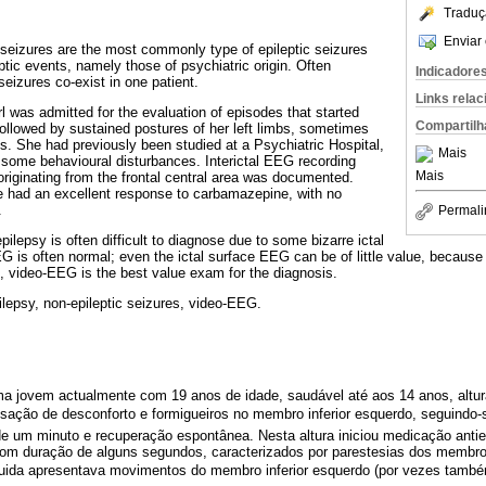
Traduç
Enviar 
e seizures are the most commonly type of epileptic seizures
tic events, namely those of psychiatric origin. Often
Indicadore
seizures co-exist in one patient.
Links rela
rl was admitted for the evaluation of episodes that started
Compartilh
followed by sustained postures of her left limbs, sometimes
 She had previously been studied at a Psychiatric Hospital,
Mais
some behavioural disturbances. Interictal EEG recording
Mais
originating from the frontal central area was documented.
 had an excellent response to carbamazepine, with no
.
Permali
epilepsy is often difficult to diagnose due to some bizarre ictal
EG is often normal; even the ictal surface EEG can be of little value, because
s, video-EEG is the best value exam for the diagnosis.
pilepsy, non-epileptic seizures, video-EEG.
a jovem actualmente com 19 anos de idade, saudável até aos 14 anos, altu
sação de desconforto e formigueiros no membro inferior esquerdo, seguindo-
 um minuto e recuperação espontânea. Nesta altura iniciou medicação antie
com duração de alguns segundos, caracterizados por parestesias dos membr
seguida apresentava movimentos do membro inferior esquerdo (por vezes tamb