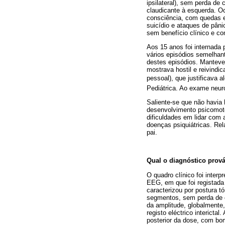
ipsilateral), sem perda de
claudicante à esquerda. O
consciência, com quedas 
suicídio e ataques de pâni
sem benefício clínico e c
Aos 15 anos foi internada 
vários episódios semelhan
destes episódios. Manteve
mostrava hostil e reivindi
pessoal), que justificava a
Pediátrica. Ao exame neur
Saliente-se que não havia h
desenvolvimento psicomoto
dificuldades em lidar com a
doenças psiquiátricas. Re
pai.
Qual o diagnóstico prov
O quadro clínico foi inter
EEG, em que foi registada 
caracterizou por postura 
segmentos, sem perda de co
da amplitude, globalmente,
registo eléctrico interict
posterior da dose, com bo