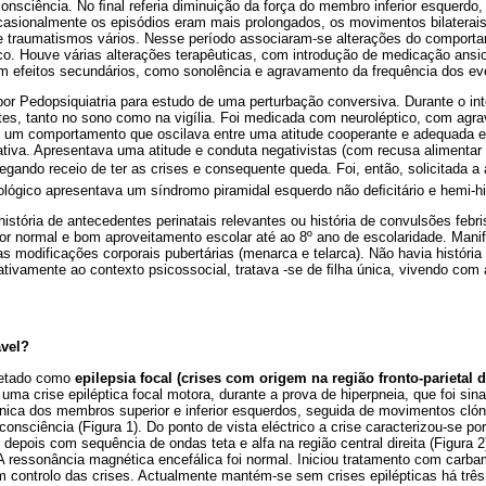
 consciência. No ﬁnal referia diminuição da força do membro inferior esquer
casionalmente os episódios eram mais prolongados, os movimentos bilaterais
e traumatismos vários. Nesse período associaram-se alterações do compor
co. Houve várias alterações terapêuticas, com introdução de medicação ansiol
om efeitos secundários, como sonolência e agravamento da frequência dos ev
por Pedopsiquiatria para estudo de uma perturbação conversiva. Durante o i
tes, tanto no sono como na vigília. Foi medicada com neuroléptico, com agr
 um comportamento que oscilava entre uma atitude cooperante e adequada 
cativa. Apresentava uma atitude e conduta negativistas (com recusa alimentar 
legando receio de ter as crises e consequente queda. Foi, então, solicitada a
ológico apresentava um síndromo piramidal esquerdo não deﬁcitário e hemi-hi
istória de antecedentes perinatais relevantes ou história de convulsões febri
r normal e bom aproveitamento escolar até ao 8º ano de escolaridade. Man
s modificações corporais pubertárias (menarca e telarca). Não havia história 
lativamente ao contexto psicossocial, tratava -se de ﬁlha única, vivendo co
ável?
pretado como
epilepsia focal (crises com origem na região fronto-parietal di
uma crise epiléptica focal motora, durante a prova de hiperpneia, que foi sin
tónica dos membros superior e inferior esquerdos, seguida de movimentos cl
nsciência (Figura 1). Do ponto de vista eléctrico a crise caracterizou-se po
 depois com sequência de ondas teta e alfa na região central direita (Figura 
al. A ressonância magnética encefálica foi normal. Iniciou tratamento com car
m controlo das crises. Actualmente mantém-se sem crises epilépticas há três