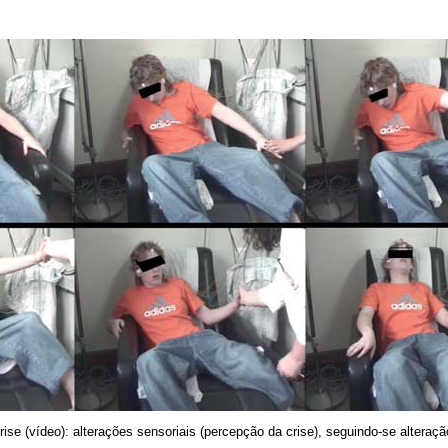
ise (vídeo): alterações sensoriais (percepção da crise), seguindo-se alteraç