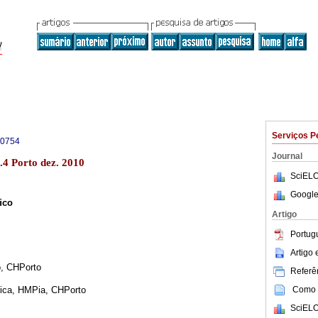
Serviços P
-0754
Journal
.4 Porto dez. 2010
SciELO
Google
ﬁco
Artigo
Portug
Artigo
o, CHPorto
Referên
Como c
rica, HMPia, CHPorto
SciELO