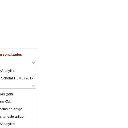
ersonalizados
 Analytics
 Scholar H5M5 (
2017
)
uês (pdf)
 em XML
cias do artigo
itar este artigo
 Analytics