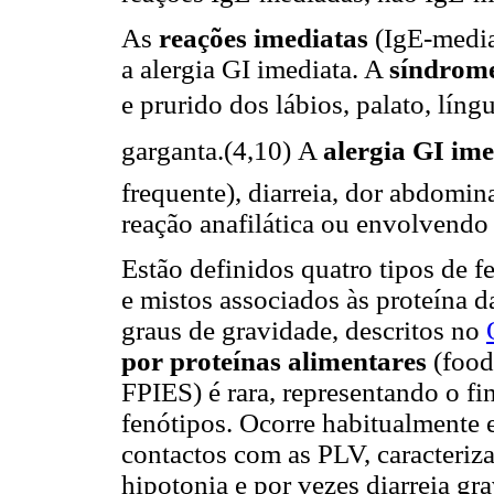
As
reações imediatas
(IgE-media
a alergia GI imediata. A
síndrome
e prurido dos lábios, palato, líng
garganta.(4,10) A
alergia GI im
frequente), diarreia, dor abdomi
reação anafilática ou envolvendo 
Estão definidos quatro tipos de 
e mistos associados às proteína d
graus de gravidade, descritos no
por proteínas alimentares
(food
FPIES) é rara, representando o fi
fenótipos. Ocorre habitualmente 
contactos com as PLV, caracteriza
hipotonia e por vezes diarreia gr