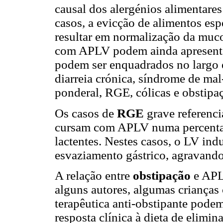
causal dos alergénios alimentare
casos, a evicção de alimentos es
resultar em normalização da muco
com APLV podem ainda apresenta
podem ser enquadrados no largo 
diarreia crónica, síndrome de ma
ponderal, RGE, có
licas e obstipa
Os casos de
RGE
grave referenci
cursam com APLV numa percenta
lactentes. Nestes casos, o LV indu
esvaziamento gástrico, agravand
A relação entre
obstipação
e APL
alguns autores, algumas crianças 
terapêutica anti-obstipante pode
resposta clínica à dieta de elimi