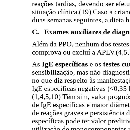
reações tardias, devendo ser efet
situação clínica.(19) Caso a cria
duas semanas seguintes, a dieta 
C. Exames auxiliares de diagn
Além da PPO, nenhum dos testes 
comprova ou excluí a APLV.(4,5,
As
IgE específicas
e os
testes c
sensibilização, mas não diagnos
no que diz respeito às manifestaç
IgE específicas negativas (<0,35
(1,4,5,10) Têm sim, valor prognós
de IgE específicas e maior diâme
de reações graves e persistência 
específicas pode ter valor prediti
utilização de monocomponentes mo