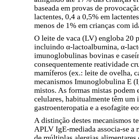
baseada em provas de provocação 
lactentes, 0,4 a 0,5% em lactente
menos de 1% em crianças com idad
O leite de vaca (LV) engloba 20 p
incluindo α-lactoalbumina, α-lac
imunoglobulinas bovinas e caseína
consequentemente reatividade cru
mamíferos (ex.: leite de ovelha, 
mecanismos Imunoglobulina E (I
mistos. As formas mistas podem
celulares, habitualmente têm um i
gastroenteropatia e a esofagite eo
A distinção destes mecanismos te
APLV IgE-mediada associa-se a ma
de múltiplas alergias alimentares 