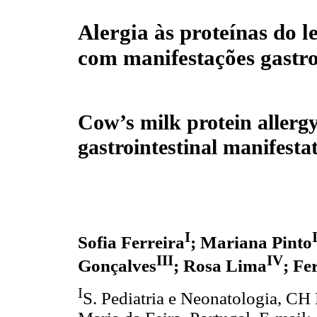
Alergia às proteínas do l
com manifestações gastro
Cow’s milk protein allerg
gastrointestinal manifesta
I
Sofia Ferreira
; Mariana Pinto
III
IV
Gonçalves
; Rosa Lima
; Fe
I
S. Pediatria e Neonatologia, CH