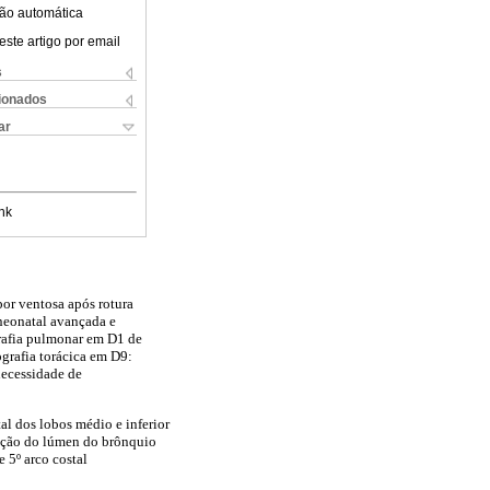
ão automática
este artigo por email
s
cionados
ar
nk
por ventosa após rotura
neonatal avançada e
rafia pulmonar em D1 de
ografia torácica em D9:
necessidade de
al dos lobos médio e inferior
zação do lúmen do brônquio
 5º arco costal