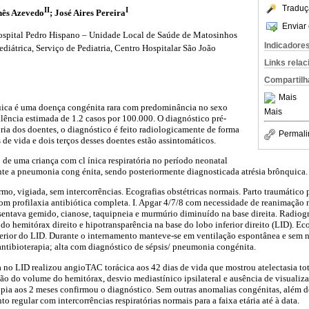
Traduç
II
I
Inês Azevedo
; José Aires Pereira
Enviar 
ospital Pedro Hispano – Unidade Local de Saúde de Matosinhos
Indicadore
iátrica, Serviço de Pediatria, Centro Hospitalar São João
Links rela
Compartilh
Mais
uica é uma doença congénita rara com predominância no sexo
Mais
ência estimada de 1.2 casos por 100.000. O diagnóstico pré-
oria dos doentes, o diagnóstico é feito radiologicamente de forma
Permali
 de vida e dois terços desses doentes estão assintomáticos.
 de uma criança com cl ínica respiratória no período neonatal
te a pneumonia cong énita, sendo posteriormente diagnosticada atrésia brônquica.
rmo, vigiada, sem intercorrências. Ecografias obstétricas normais. Parto traumático 
m profilaxia antibiótica completa. I. Apgar 4/7/8 com necessidade de reanimação 
entava gemido, cianose, taquipneia e murmúrio diminuído na base direita. Radiog
o hemitórax direito e hipotransparência na base do lobo inferior direito (LID). Ec
terior do LID. Durante o internamento manteve-se em ventilação espontânea e sem 
ntibioterapia; alta com diagnóstico de sépsis/ pneumonia congénita.
 no LID realizou angioTAC torácica aos 42 dias de vida que mostrou atelectasia tot
ão do volume do hemitórax, desvio mediastínico ipsilateral e ausência de visuali
pia aos 2 meses confirmou o diagnóstico. Sem outras anomalias congénitas, além de
regular com intercorrências respiratórias normais para a faixa etária até à data.