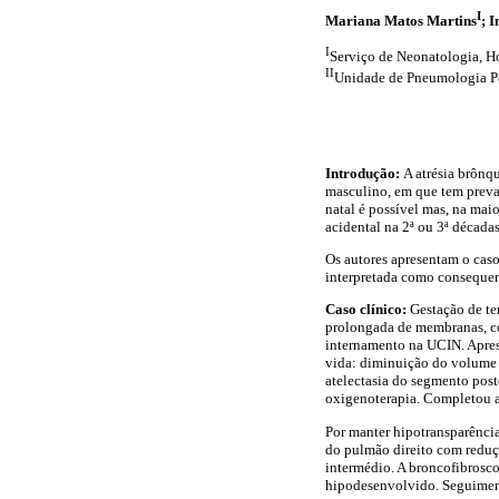
I
Mariana Matos Martins
; 
I
Serviço de Neonatologia, H
II
Unidade de Pneumologia Ped
Introdução:
A atrésia brônq
masculino, em que tem preval
natal é possível mas, na mai
acidental na 2ª ou 3ª décadas
Os autores apresentam o caso
interpretada como consequen
Caso clínico:
Gestação de te
prolongada de membranas, co
internamento na UCIN. Apres
vida: diminuição do volume d
atelectasia do segmento pos
oxigenoterapia. Completou a
Por manter hipotransparência
do pulmão direito com reduç
intermédio. A broncofibrosco
hipodesenvolvido. Seguimento 