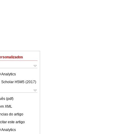
ersonalizados
 Analytics
 Scholar H5M5 (
2017
)
uês (pdf)
 em XML
cias do artigo
itar este artigo
 Analytics