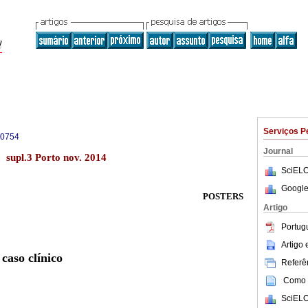
Serviços P
-0754
Journal
 supl.3 Porto nov. 2014
SciELO
Google
POSTERS
Artigo
Portug
Artigo
caso clínico
Referên
Como c
SciELO