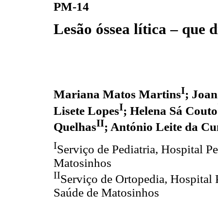
PM-14
Lesão óssea lítica – que 
I
Mariana Matos Martins
; Joa
I
Lisete Lopes
; Helena Sá Couto
II
Quelhas
; António Leite da C
I
Serviço de Pediatria, Hospital 
Matosinhos
II
Serviço de Ortopedia, Hospita
Saúde de Matosinhos