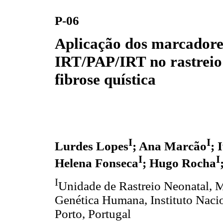
P-06
Aplicação dos marcadore
IRT/PAP/IRT no rastreio
fibrose quística
I
I
Lurdes Lopes
; Ana Marcão
; 
I
I
Helena Fonseca
; Hugo Rocha
I
Unidade de Rastreio Neonatal, 
Genética Humana, Instituto Naci
Porto, Portugal