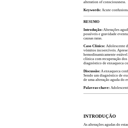
alteration of consciousness.
Keywords:
Acute confusiona
RESUMO
Introdução:
Alterações agud
possíveis e gravidade event
causas raras.
Caso Clínico:
Adolescente d
vómitos incoercíveis. Apresen
hemodinamicamente estável. 
clínica com recuperação dos 
diagnóstico de enxaqueca c
Discussão:
A enxaqueca confu
Sendo um diagnóstico de excl
de uma alteração aguda do e
Palavras-chave:
Adolescent
INTRODUÇÃO
As alterações agudas do est