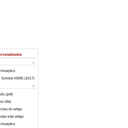
ersonalizados
 Analytics
 Scholar H5M5 (
2017
)
uês (pdf)
 em XML
cias do artigo
itar este artigo
 Analytics