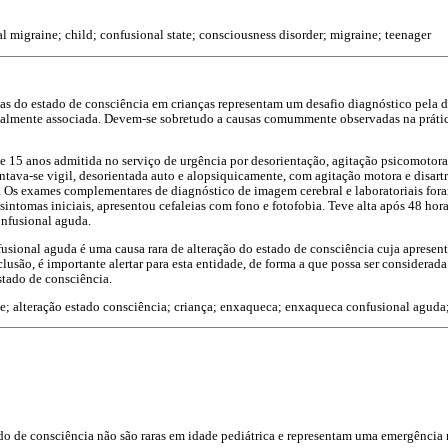
l migraine; child; confusional state; consciousness disorder; migraine; teenager
as do estado de consciência em crianças representam um desafio diagnóstico pela d
ualmente associada. Devem-se sobretudo a causas comummente observadas na prátic
e 15 anos admitida no serviço de urgência por desorientação, agitação psicomotora
tava-se vigil, desorientada auto e alopsiquicamente, com agitação motora e disartri
Os exames complementares de diagnóstico de imagem cerebral e laboratoriais fora
sintomas iniciais, apresentou cefaleias com fono e fotofobia. Teve alta após 48 hor
onfusional aguda.
sional aguda é uma causa rara de alteração do estado de consciência cuja apresent
usão, é importante alertar para esta entidade, de forma a que possa ser considerada
stado de consciência.
e; alteração estado consciência; criança; enxaqueca; enxaqueca confusional aguda
ado de consciência não são raras em idade pediátrica e representam uma emergênci