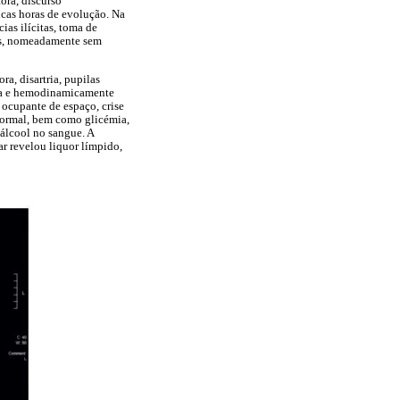
ora, discurso
ucas horas de evolução. Na
ias ilícitas, toma de
tes, nomeadamente sem
a, disartria, pupilas
tica e hemodinamicamente
 ocupante de espaço, crise
normal, bem como glicémia,
álcool no sangue. A
ar revelou liquor límpido,