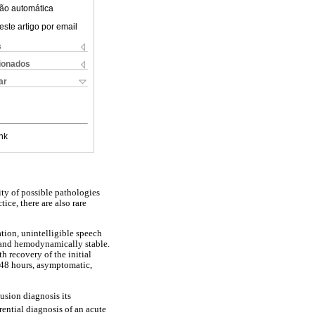
ão automática
este artigo por email
s
cionados
ar
nk
ity of possible pathologies
ce, there are also rare
tion, unintelligible speech
l and hemodynamically stable.
 recovery of the initial
48 hours, asymptomatic,
usion diagnosis its
rential diagnosis of an acute