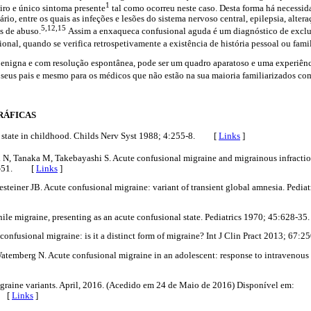
1
iro e único sintoma presente
tal como ocorreu neste caso. Desta forma há necessida
rio, entre os quais as infeções e lesões do sistema nervoso central, epilepsia, alte
5,12,15
s de abuso.
Assim a enxaqueca confusional aguda é um diagnóstico de exclu
ional, quando se verifica retrospetivamente a existência de história pessoal ou fami
benigna e com resolução espontânea, pode ser um quadro aparatoso e uma experiênci
seus pais e mesmo para os médicos que não estão na sua maioria familiarizados com
RÁFICAS
l state in childhood. Childs Nerv Syst 1988; 4:255-8. [
Links
]
i N, Tanaka M, Takebayashi S. Acute confusional migraine and migrainous infractio
48-51. [
Links
]
steiner JB. Acute confusional migraine: variant of transient global amnesia. Pedia
nile migraine, presenting as an acute confusional state. Pediatrics 1970; 45:628
e confusional migraine: is it a distinct form of migraine? Int J Clin Pract 2013; 6
temberg N. Acute confusional migraine in an adolescent: response to intravenous 
graine variants. April, 2016. (Acedido em 24 de Maio de 2016) Disponível em:
[
Links
]