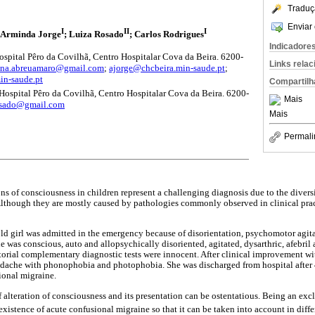
Traduç
Enviar 
I
II
I
; Arminda Jorge
; Luiza Rosado
; Carlos Rodrigues
Indicadore
ospital Pêro da Covilhã, Centro Hospitalar Cova da Beira. 6200-
Links rela
rina.abreuamaro@gmail.com
;
ajorge@chcbeira.min-saude.pt
;
in-saude.pt
Compartilh
ospital Pêro da Covilhã, Centro Hospitalar Cova da Beira. 6200-
Mais
osado@gmail.com
Mais
Permali
ns of consciousness in children represent a challenging diagnosis due to the divers
 Although they are mostly caused by pathologies commonly observed in clinical practi
old girl was admitted in the emergency because of disorientation, psychomotor agita
e was conscious, auto and allopsychically disoriented, agitated, dysarthric, afebri
orial complementary diagnostic tests were innocent. After clinical improvement with
dache with phonophobia and photophobia. She was discharged from hospital after 
ional migraine.
 of alteration of consciousness and its presentation can be ostentatious. Being an excl
existence of acute confusional migraine so that it can be taken into account in diffe