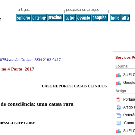
Serviços P
-0754
versão On-line
ISSN
2183-9417
Journal
6 no.4 Porto 2017
SciELO
Google
CASE REPORTS | CASOS CLÍNICOS
Artigo
Portug
 de consciência: uma causa rara
Artigo
Referên
ness: a rare cause
Como c
SciELO