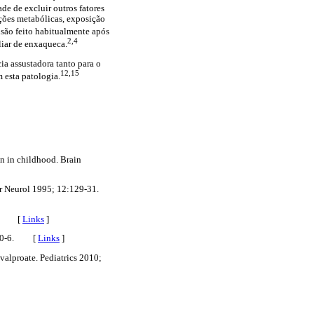
de de excluir outros fatores
rações metabólicas, exposição
são feito habitualmente após
2,4
liar de enxaqueca.
a assustadora tanto para o
12,15
 esta patologia.
n in childhood. Brain
tr Neurol 1995; 12:129-31.
-35. [
Links
]
7:250-6. [
Links
]
valproate. Pediatrics 2010;