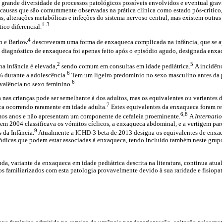
 grande diversidade de processos patológicos possíveis envolvidos e eventual grav
causas que são comummente observadas na prática clínica como estado pós-crítico,
s, alterações metabólicas e infeções do sistema nervoso central, mas existem outras
1-3
ico diferencial.
4
n e Barlow
descreveram uma forma de enxaqueca complicada na infância, que se 
o diagnóstico de enxaqueca foi apenas feito após o episódio agudo, designada enx
2
5
a infância é elevada,
sendo comum em consultas em idade pediátrica.
A incidênc
6
% durante a adolescência.
Tem um ligeiro predomínio no sexo masculino antes da p
6
evalência no sexo feminino.
nas crianças pode ser semelhante à dos adultos, mas os equivalentes ou variantes
7
ca ocorrendo raramente em idade adulta.
Estes equivalentes da enxaqueca foram r
6,8
imos anos e não apresentam um componente de cefaleia proeminente.
A
Internatio
m 2004 classificava os vómitos cíclicos, a enxaqueca abdominal, e a vertigem par
9
 da Infância.
Atualmente a ICHD-3 beta de 2013 designa os equivalentes de enxa
ódicas que podem estar associadas à enxaqueca, tendo incluído também neste grupo
a, variante da enxaqueca em idade pediátrica descrita na literatura, continua atua
s familiarizados com esta patologia provavelmente devido à sua raridade e fisiopa