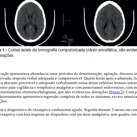
vação apresentava alternância entre períodos de desorientação, agitação, discurso in
ervada, resposta verbal adequada e compreensível. Quatro horas após a admissão, 
va discurso percetível e adequado verbalizando nessa altura cefaleias frontais int
mento para vigilância e terapêutica analgésica com paracetamol endovenoso, com me
internamento eletroencefalograma, que não evidenciou alterações (
figura 2
). Com p
 internamento apresentava regressão completa de todos os sintomas, exceto amnésia
ções.
com o diagnóstico de enxaqueca confusional aguda. Seguida durante 5 meses em con
nxaqueca com boa resposta ao ibuprofeno oral em dose analgésica, sem quadro con