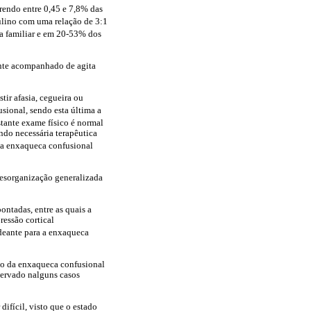
rendo entre 0,45 e 7,8% das
lino com uma relação de 3:1
a familiar e em 20-53% dos
ente acompanhado de agita
ir afasia, cegueira ou
sional, sendo esta última a
tante exame físico é normal
do necessária terapêutica
da enxaqueca confusional
desorganização generalizada
ontadas, entre as quais a
ressão cortical
deante para a enxaqueca
ção da enxaqueca confusional
servado nalguns casos
ifícil, visto que o estado