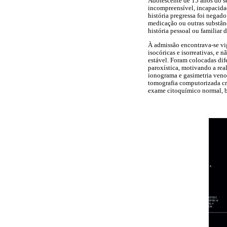
Adolescente de 15 anos do se
incompreensível, incapacidad
história pregressa foi negado
medicação ou outras substânc
história pessoal ou familiar
À admissão encontrava-se vig
isocóricas e isorreativas, e
estável. Foram colocadas dif
paroxística, motivando a re
ionograma e gasimetria veno
tomografia computorizada cr
exame citoquímico normal, b