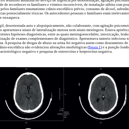
xo feminino admitida no serviço de urgência por desorientação, agitação psicomot
e de reconhecer os familiares e vómitos incoercíveis, de instalação súbita com po
 pelos familiares traumatismo crânio-encefálico prévio, consumo de álcool, substânc
ias potencialmente tóxicas. Os antecedentes pessoais e familiares eram irrelevan
 de enxaqueca.
il, desorientada auto e alopsiquicamente, não colaborante, com agitação psicomotor
 não apresentava sinais de lateralização motora nem sinais meníngeos. Estava apiré
erentes hipóteses diagnósticas, entre as quais meningoencefalite, intoxicação, lesão
alização de exames complementares de diagnóstico. Apresentava rastreio infecioso 
sa. A pesquisa de drogas de abuso na urina foi negativa assim como doseamento de 
ânio-encefálica não evidenciou alterações morfológicas (
figura 1
) e a punção lomb
acteriológico negativo e pesquisa de enterovírus e herpesvírus negativa.