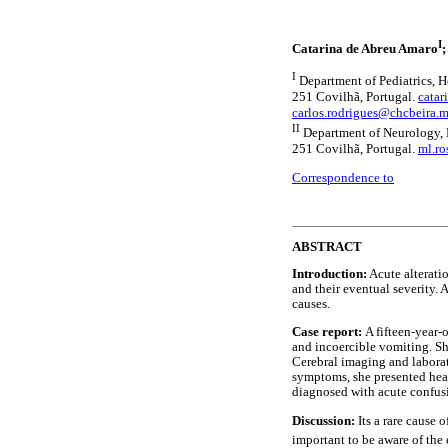
I
Catarina de Abreu Amaro
I
Department of Pediatrics, H
251 Covilhã, Portugal.
cata
carlos.rodrigues@chcbeira.m
II
Department of Neurology, H
251 Covilhã, Portugal.
ml.r
Correspondence to
ABSTRACT
Introduction:
Acute alteratio
and their eventual severity.
causes.
Case report:
A fifteen-year-
and incoercible vomiting. Sh
Cerebral imaging and laborat
symptoms, she presented hea
diagnosed with acute confus
Discussion:
Its a rare cause
important to be aware of the 