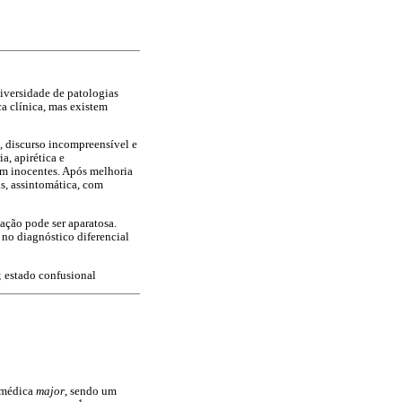
iversidade de patologias
a clínica, mas existem
, discurso incompreensível e
a, apirética e
m inocentes. Após melhoria
as, assintomática, com
ação pode ser aparatosa.
 no diagnóstico diferencial
; estado confusional
a médica
major
, sendo um