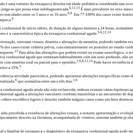
a é uma variante da enxaqueca descrita em idade pediátrica considerada rara ocor
6,12,13
julga-se que possa estar subdiagnosticada.
É mais prevalente no sexo mascu
6,8
s tem idades entre os 5 anos e os 16 anos.
Em 77-100% dos casos existe históri
6
xaqueca.
 confusional de início súbito, de duração de alguns minutos a 24 horas, normalm
3-6,12,14
res é a característica típica da enxaqueca confusional aguda.
entação, sintomas visuais, disartria e alterações da memória, podendo também exist
 dos casos existe cefaleia prévia, concomitantemente ou posterior ao estado confu
15
requente.
Para além das alterações que podem existir no exame neurológico, o res
eca confusional aguda que terminam habitualmente com um sono profundo, não sen
2,6,8,12,14
te com amnésia total ou parcial para o episódio.
Pode haver recorrência 
5
erior a 33%.
idencia atividade paroxística, podendo apresentar alterações inespecíficas como 
6
1,6
eralizada,
que normaliza entre um a três dias.
a confusional aguda ainda não está esclarecida, embora existam várias hipóteses ap
usional aguda a alterações vasculares cerebrais transitórias e ao mecanismo de dep
crânio-encefálico ligeiro é descrito também nalguns casos como um fator desenca
sido percebida a existência de alterações visuais, a restante apresentação e evolu
tipicamente descrito na literatura, acompanhada de vómitos, sintoma também já ob
oal e familiar de enxaqueca o diagnóstico da enxaqueca confusional aguda pode ser d