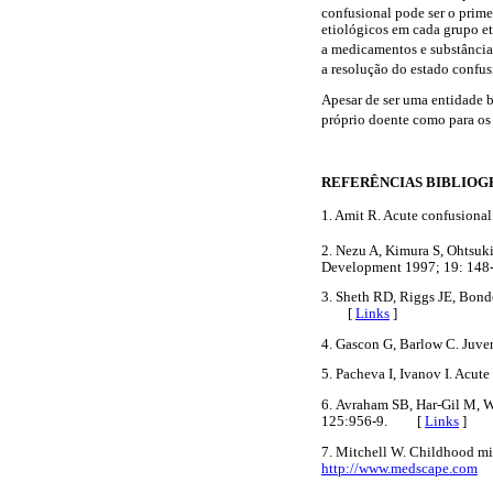
confusional pode ser o prime
etiológicos em cada grupo etá
a medicamentos e substância
a resolução do estado confus
Apesar de ser uma entidade 
próprio doente como para os 
REFERÊNCIAS BIBLIOG
1. Amit R. Acute confusiona
2. Nezu A, Kimura S, Ohtsuk
Development 1997; 19: 1
3. Sheth RD, Riggs JE, Bonde
[
Links
]
4. Gascon G, Barlow C. Juve
5. Pacheva I, Ivanov I. Acut
6. Avraham SB, Har-Gil M, Wa
125:956-9. [
Links
]
7. Mitchell W. Childhood mi
http://www.medscape.com