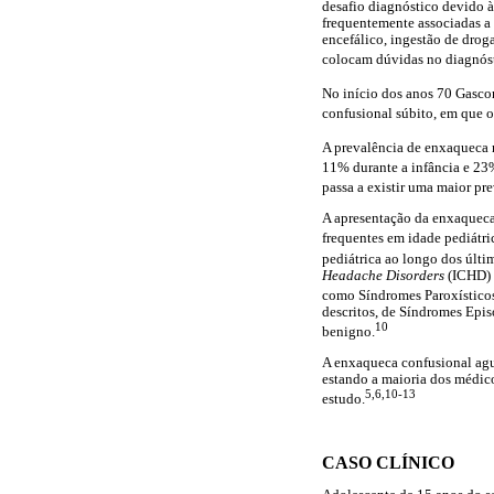
desafio diagnóstico devido à
frequentemente associadas a 
encefálico, ingestão de droga
colocam dúvidas no diagnóst
No início dos anos 70 Gasco
confusional súbito, em que 
A prevalência de enxaqueca n
11% durante a infância e 23
passa a existir uma maior pr
A apresentação da enxaqueca 
frequentes em idade pediátri
pediátrica ao longo dos últ
Headache Disorders
(ICHD) e
como Síndromes Paroxísticos
descritos, de Síndromes Epis
10
benigno.
A enxaqueca confusional agud
estando a maioria dos médico
5,6,10-13
estudo.
CASO CLÍNICO