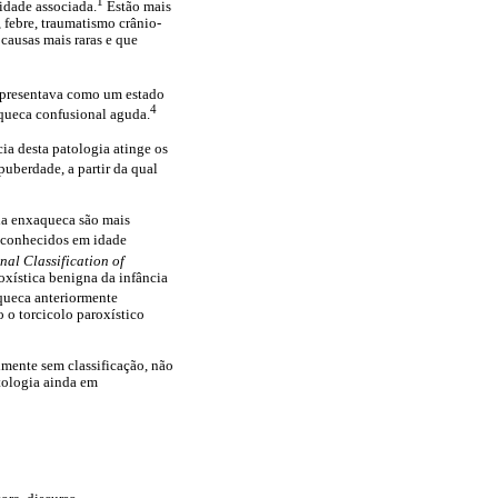
1
idade associada.
Estão mais
 febre, traumatismo crânio-
 causas mais raras e que
apresentava como um estado
4
aqueca confusional aguda.
ia desta patologia atinge os
uberdade, a partir da qual
 da enxaqueca são mais
econhecidos em idade
nal Classification of
oxística benigna da infância
queca anteriormente
 o torcicolo paroxístico
lmente sem classificação, não
tologia ainda em