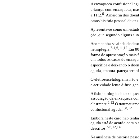
A enxaqueca confusional agud
crianças com enxaqueca, mas 
6
a 11:2.
A maioria dos doente
casos história pessoal de en
Apresenta-se como um estado
ção, que segundo alguns auto
Acompanha-se ainda de desori
2-4,6,11,12
hemiplegia.
Em 80%
forma de apresentação mais f
em todos os casos de enxaqu
específica e deixando o doen
aguda, embora pareça ser inf
O eletroencefalograma não ev
e actividade lenta difusa gen
A fisiopatologia da enxaquec
associação da enxaqueca conf
5,12
alastrante.
O traumatismo 
5,8,12
confusional aguda.
Embora neste caso não tenha 
aguda está de acordo com o 
2-6,12,14
descritos.
Na ausência de história pess