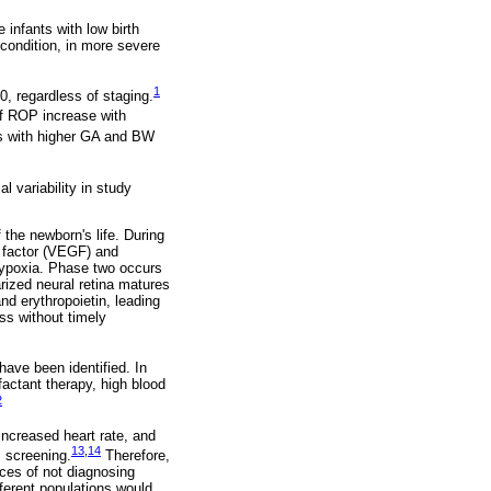
 infants with low birth
 condition, in more severe
1
0, regardless of staging.
of ROP increase with
s with higher GA and BW
 variability in study
 the newborn's life. During
h factor (VEGF) and
hypoxia. Phase two occurs
rized neural retina matures
d erythropoietin, leading
ss without timely
have been identified. In
actant therapy, high blood
2
ncreased heart rate, and
13
,
14
 screening.
Therefore,
ces of not diagnosing
fferent populations would