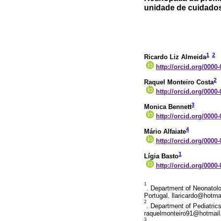
unidade de cuidados
1
2
Ricardo Liz Almeida
http://orcid.org/0000
2
Raquel Monteiro Costa
http://orcid.org/0000
3
Monica Bennett
http://orcid.org/0000
4
Mário Alfaiate
http://orcid.org/0000
1
Lígia Basto
http://orcid.org/0000
1
. Department of Neonatolo
Portugal. llaricardo@hotm
2
. Department of Pediatric
raquelmonteiro91@hotmai
3