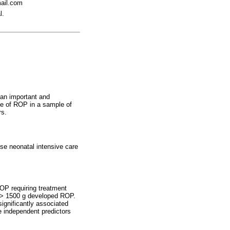
mail.com
l.
 an important and
nce of ROP in a sample of
rs.
ese neonatal intensive care
ROP requiring treatment
) > 1500 g developed ROP.
ignificantly associated
 independent predictors