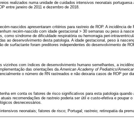
streios realizados numa unidade de cuidados intensivos neonatais portugues
 ROP entre janeiro de 2011 e dezembro de 2018.
 recém-nascidos apresentaram critérios para rastreio de ROP. A incidência d
Nenhum recém-nascido com idade gestacional > 30 semanas ou peso à nasc
, como síndrome de dificuldade respiratória ou hemorragia peri-intraventricul
das ao desenvolvimento desta patologia. A idade gestacional, peso à nascen
ão de surfactante foram preditores independentes do desenvolvimento de RO
s vizinhos com índices de desenvolvimento humano semelhantes, a incidên
A implementação das orientações da
American Academy of Pediatrics/America
tencialmente o número de RN rastreados e não deixaria casos de ROP por dia
 tenha em conta os fatores de risco significativos para esta patologia quand
 atuais recomendações de rastreio poderia ser útil e custo-efetiva e poupar 
lógicos desnecessários.
intensivos neonatais; fatores de risco; Portugal; rastreio; retinopatia da prem