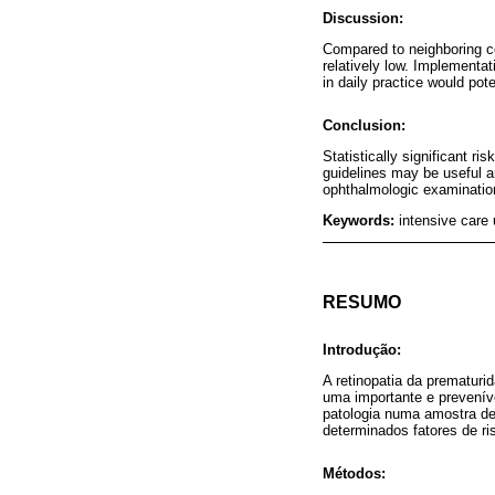
Discussion:
Compared to neighboring c
relatively low. Implement
in daily practice would po
Conclusion:
Statistically significant r
guidelines may be useful a
ophthalmologic examinatio
Keywords:
intensive care 
RESUMO
Introdução:
A retinopatia da prematuri
uma importante e preveníve
patologia numa amostra de
determinados fatores de ri
Métodos: