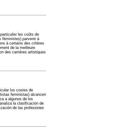
particulier les coûts de
s féministes) parvenir à
ons à certains des critères
ement de la meilleure
n des carrières artistiques
icular los costes de
tistas feministas) alcancen
oca a algunos de los
naliza la clasificación de
ización de las profesiones