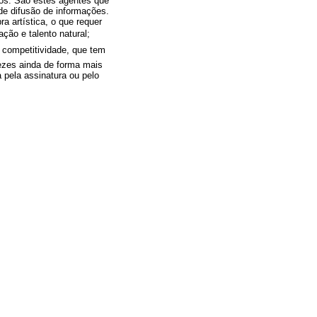
ros. São estes agentes que
de difusão de informações.
a artística, o que requer
ação e talento natural;
a competitividade, que tem
vezes ainda de forma mais
a pela assinatura ou pelo