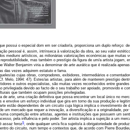
que possui o especial dom em ser criador/a, proporciona um duplo reforço: de
ação pessoal é, assim, intrínseca à valorização da obra, ao seu valor estético
 dos
mediuns
artísticos, as milionárias valorizações económicas que muitas 
reprodutibilidade, mas também o prestígio da figura de um/a artista jogam, 
ue Walter Benjamim viria a denominar de 
arte aurática
 que é realizada apenas
as das vezes adquirem estatuto e fama.
queles/as cujas obras, compradores, exibidores, intermediários e comentad
Cf. Melo, 1994: 47). Estes/as artistas, para além de manterem prestígio dent
stidores e outros especialistas, são muitas vezes reconhecidos entre grandes
 privilegiada devido ao facto de o seu trabalho ser apoiado, promovido e 
ulturais que também ocupam posições privilegiadas.
ra de arte, uma criação definitiva que possa encontrar um local único no mer
s e envolve um esforço individual que gira em torno da sua produção e legitim
te estão dependentes de um circuito cuja lógica implica o investimento de 
de um mercado que requer a inovação, a diversificação e a originalidade, por
uma competição entre artistas, agentes e instituições que possuem um sent
sucesso, pela influência e pelo poder. Ser artista implica a sujeição a um mer
5
é assaz feroz
, onde qualquer um/a fica sujeito/a à obrigatoriedade de produz
entro do circuito, num tempo e contextos que, de acordo com Pierre Bourdi