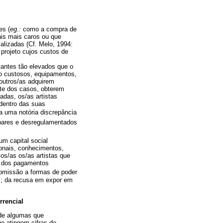
es (
eg.:
como a compra de
ais mais caros ou que
alizadas (Cf. Melo, 1994:
 projeto cujos custos de
ntantes tão elevados que o
do custosos, equipamentos,
outros/as adquirem
rte dos casos, obterem
adas, os/as artistas
dentro das suas
a uma notória discrepância
íspares e desregulamentados
um capital social
cionais, conhecimentos,
os/as os/as artistas que
o: dos pagamentos
submissão a formas de poder
is; da recusa em expor em
rrencial
, de algumas que
e atingem cifras de