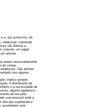
 si e, por acréscimo, do
, intelectual, sobretudo
vezes são anexas a
em conjunto, um papel
 por artistas
ores atuam necessariamente
ro do campo,
 audiências. São artistas
comentado com alguma
cado, implica sempre
ação. A distribuição da
dinheiro e a necessidade de
 vezes, alguma egolatria e
imento de luta pela
cado concorrencial onde a
ir arte que surpreenda e
eu, assentaram num