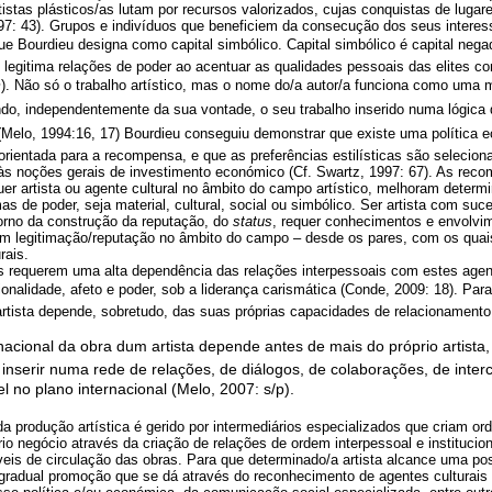
rtistas plásticos/as lutam por recursos valorizados, cujas conquistas de luga
997: 43). Grupos e indivíduos que beneficiem da consecução dos seus intere
e Bourdieu designa como capital simbólico. Capital simbólico é capital negad
e legitima relações de poder ao acentuar as qualidades pessoais das elites 
m
). Não só o trabalho artístico, mas o nome do/a autor/a funciona como uma 
endo, independentemente da sua vontade, o seu trabalho inserido numa lógica
. (Melo, 1994:16, 17) Bourdieu conseguiu demonstrar que existe uma política 
orientada para a recompensa, e que as preferências estilísticas são seleciona
s noções gerais de investimento económico (Cf. Swartz, 1997: 67). As rec
uer artista ou agente cultural no âmbito do campo artístico, melhoram determ
as de poder, seja material, cultural, social ou simbólico. Ser artista com suc
orno da construção da reputação, do
status
, requer conhecimentos e envolv
am legitimação/reputação no âmbito do campo – desde os pares, com os qua
rais.
as requerem uma alta dependência das relações interpessoais com estes agent
nalidade, afeto e poder, sob a liderança carismática (Conde, 2009: 18). Para
rtista depende, sobretudo, das suas próprias capacidades de relacionamento
rnacional da obra dum artista depende antes de mais do próprio artista
 inserir numa rede de relações, de diálogos, de colaborações, de inter
l no plano internacional (Melo, 2007: s/p).
da produção artística é gerido por intermediários especializados que criam 
rio negócio através da criação de relações de ordem interpessoal e institucion
eis de circulação das obras. Para que determinado/a artista alcance uma pos
radual promoção que se dá através do reconhecimento de agentes culturais