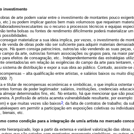
o investimento
obras de arte podem variar entre o investimento de montantes pouco exigent
so, etc.) ou podem implicar gastos bem mais volumosos que requeiram materi
laboradores/executantes ou o recurso a processos técnicos e equipas especi
 não tenha bolsas ou fontes de rendimento dificilmente poderá materializar um
 possibilidades.
a conseguir materializar a sua ideia implica, por vezes, o investimento de mo
o de venda de obras pode não ser suficiente para adquirir materiais demasia
aços. Há quem consiga patrocínios, outros/as vão vendendo as suas peças, 
o campo da arte, outros/as formam associações ou grupos para, na maior pa
e para efeitos de consagração, etc.. Independentemente das estratégias utiliz
e orientados/as em relação às exigências do campo da arte para tentarem, 
eu sistema de distribuição e expor a sua obra ao público. Contudo, assiste-se 
recompensas – alta qualificação entre artistas, e salários baixos ou muito d
2009: 7)
or/a e titular de recompensas económicas e simbólicas, o que implica ostentar 
rentes formas de poder legitimador: salários, instituições, credenciais educa
a almejar determinados fins, etc. No entanto, há que mencionar que são pouc
eira. A profissão de artista acarreta vulnerabilidade resultante, por exempl
3
tem) e que muitas vezes são baixos
; da falta de contratos de trabalho; da 
atekeepers
em permitir a participação em exposições coletivas ou individua
, bienais, etc.
ismo como condição para a integração de um/a artista no mercado conco
nte hierarquizado, logo a partir da extensa e variável valorização das obras
 outras que são cotadas com montantes meramente simbólicos, ou outras qu