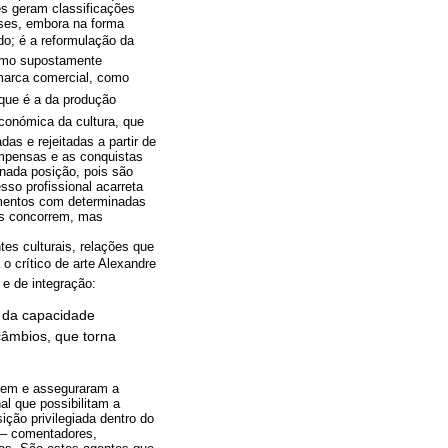
res geram classificações
sses, embora na forma
o; é a reformulação da
como supostamente
marca comercial, como
 que é a da produção
económica da cultura, que
das e rejeitadas a partir de
ompensas e as conquistas
inada posição, pois são
esso profissional acarreta
imentos com determinadas
is concorrem, mas
es culturais, relações que
 o crítico de arte Alexandre
 e de integração:
, da capacidade
câmbios, que torna
ordem e asseguraram a
al que possibilitam a
ição privilegiada dentro do
 – comentadores,