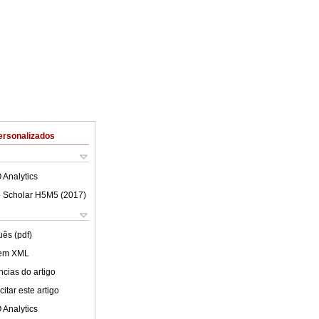
ersonalizados
 Analytics
 Scholar H5M5 (
2017
)
uês (pdf)
 em XML
cias do artigo
itar este artigo
 Analytics