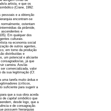
do/a artista, e que os
simbólico (Crane, 1992:
es pessoais e a obtenção
ierarquia encontram-se
e, normalmente, ostentam
intermédias da pirâmide,
s ascendentes e
 105). Em qualquer dos
gentes culturais.
rtista na economia social
ização de outros agentes,
ico, em torno da produção
ão distribuídas e
s, um potencial e aliciante
s consagrados/as, já que
ir carreira. Aos/às
 ser comercializada, valor
o da sua legitimação (Cf.
ca uma tarefa muito árdua e
itimadores (críticos,
o suficiente para sugerir a
 para que a sua obra aceda
ão de
capital simbólico
que
eendem, desde logo, que a
luência e de consagração.
que possuem hierarquias