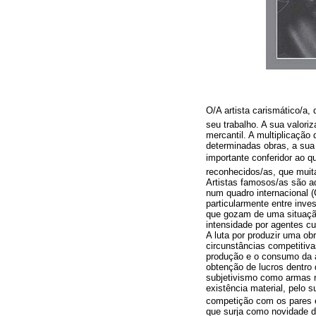
O/A artista carismático/a, 
seu trabalho. A sua valoriz
mercantil. A multiplicação
determinadas obras, a sua 
importante conferidor ao q
reconhecidos/as, que muit
Artistas famosos/as são a
num quadro internacional (
particularmente entre inve
que gozam de uma situação
intensidade por agentes c
A luta por produzir uma ob
circunstâncias competitiva
produção e o consumo da ar
obtenção de lucros dentro 
subjetivismo como armas n
existência material, pelo 
competição com os pares 
que surja como novidade d