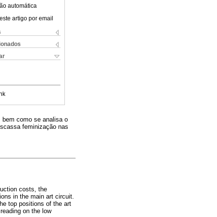
ão automática
este artigo por email
s
cionados
ar
nk
, bem como se analisa o
 escassa feminização nas
duction costs, the
ons in the main art circuit.
e top positions of the art
 reading on the low