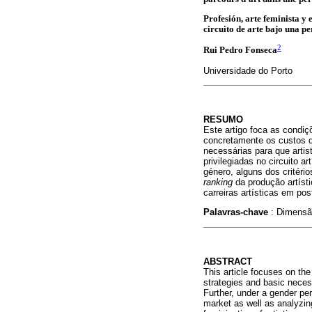
Profesión, arte feminista y
circuito de arte bajo una p
2
Rui Pedro Fonseca
Universidade do Porto
RESUMO
Este artigo foca as condiç
concretamente os custos d
necessárias para que artis
privilegiadas no circuito 
género, alguns dos critér
ranking
da produção artíst
carreiras artísticas em po
Palavras-chave
: Dimensã
ABSTRACT
This article focuses on the 
strategies and basic necessa
Further, under a gender per
market as well as analyzing