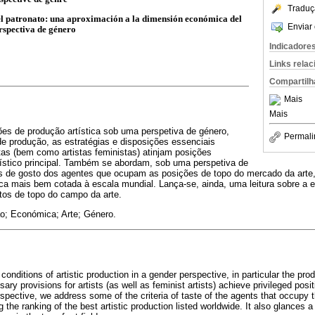
Traduç
 el patronato: una aproximación a la dimensión económica del
Enviar 
erspectiva de género
Indicadore
Links rela
Compartilh
Mais
Mais
ões de produção artística sob uma perspetiva de género,
Permali
e produção, as estratégias e disposições essenciais
tas (bem como artistas feministas) atinjam posições
artístico principal. Também se abordam, sob uma perspetiva de
ios de gosto dos agentes que ocupam as posições de topo do mercado da arte
ica mais bem cotada à escala mundial. Lança-se, ainda, uma leitura sobre a
stos de topo do campo da arte.
o; Económica; Arte; Género.
conditions of artistic production in a gender perspective, in particular the pro
ry provisions for artists (as well as feminist artists) achieve privileged positi
spective, we address some of the criteria of taste of the agents that occupy th
 the ranking of the best artistic production listed worldwide. It also glances a