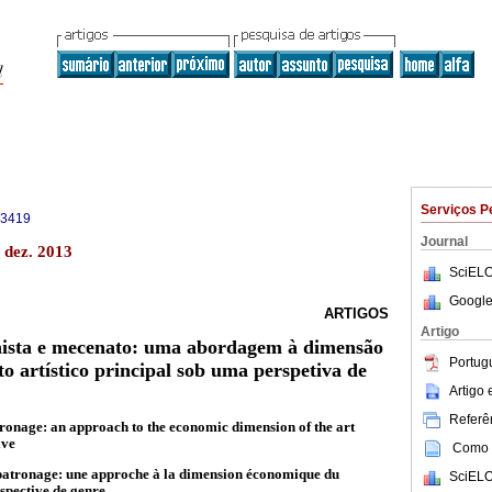
Serviços P
-3419
Journal
 dez. 2013
SciELO
Google
ARTIGOS
Artigo
inista e mecenato: uma abordagem à dimensão
Portug
o artístico principal sob uma perspetiva de
Artigo
Referên
tronage: an approach to the economic dimension of the art
ive
Como c
t patronage: une approche à la dimension économique du
SciELO
spective de genre