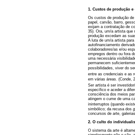
1. Custos de produção e 
Os custos de produção de 
papel, carvão, barro, ges
exijam a contratação de co
35). Ora, um/a artista que
produção excedam as suas
A luta de um/a artista par
autofinanciamento derivad
colaboradores/as e/ou esp
empregos dentro ou fora d
uma necessária visibilidad
permanecem suficientement
possibilidades, viver do s
entre as credenciais e as 
em várias áreas. (Conde, 
Ser artista é ser investid
específico e aceder a dife
consciência dos meios par
atingem o cume de uma carr
ininterruptos (quando exis
simbólico; da recusa dos
g
concursos de arte, galerias
2. O culto do individual
O sistema da arte é altame
simplesmente não o são, a