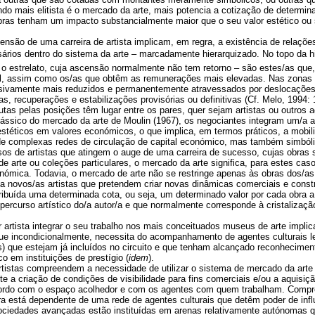
o mais elitista é o mercado da arte, mais potencia a cotização de determina
ras tenham um impacto substancialmente maior que o seu valor estético ou 
nsão de uma carreira de artista implicam, em regra, a existência de relaçõ
sários dentro do sistema da arte – marcadamente hierarquizado. No topo da h
m o estrelato, cuja ascensão normalmente não tem retorno – são estes/as qu
cial, assim como os/as que obtêm as remunerações mais elevadas. Nas zonas 
ssivamente mais reduzidos e permanentemente atravessados por deslocaçõe
, recuperações e estabilizações provisórias ou definitivas (Cf. Melo, 1994:
lutas pelas posições têm lugar entre os pares, quer sejam artistas ou outros a
ássico do mercado da arte de Moulin (1967), os negociantes integram um/a a
estéticos em valores económicos, o que implica, em termos práticos, a mobil
 de complexas redes de circulação de capital económico, mas também simból
sos de artistas que atingem o auge de uma carreira de sucesso, cujas obras s
e arte ou coleções particulares, o mercado da arte significa, para estes caso
onómica. Todavia, o mercado de arte não se restringe apenas às obras dos/a
 novos/as artistas que pretendem criar novas dinâmicas comerciais e constru
tribuída uma determinada cota, ou seja, um determinado valor por cada obra a
 percurso artístico do/a autor/a e que normalmente corresponde à cristalizaçã
r artista integrar o seu trabalho nos mais conceituados museus de arte impli
ue incondicionalmente, necessita do acompanhamento de agentes culturais leg
s) que estejam já incluídos no circuito e que tenham alcançado reconheciment
co em instituições de prestígio (
idem
).
rtistas compreendem a necessidade de utilizar o sistema de mercado da arte
te a criação de condições de visibilidade para fins comerciais e/ou a aquisiç
acordo com o espaço acolhedor e com os agentes com quem trabalham. Compr
ra está dependente de uma rede de agentes culturais que detêm poder de inf
sociedades avançadas estão instituídas em arenas relativamente autónomas 