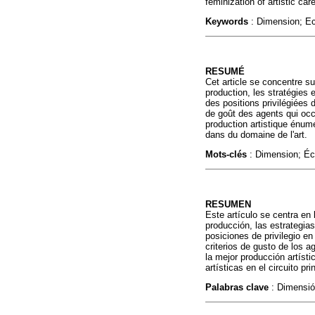
feminization of artistic care
Keywords
: Dimension; Ec
RESUMÉ
Cet article se concentre su
production, les stratégies 
des positions privilégiées 
de goût des agents qui occ
production artistique énumé
dans du domaine de l'art.
Mots-clés
: Dimension; Éc
RESUMEN
Este artículo se centra en 
producción, las estrategia
posiciones de privilegio en
criterios de gusto de los 
la mejor producción artíst
artísticas en el circuito pri
Palabras clave
: Dimensió