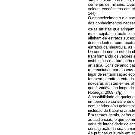
centenas de milhões. Quand
valores económicos das ob
144).
O estabelecimento e a asce
dos conhecimentos neces
os/as artistas que atinge
maior capital cultural/so
alinham-se estratos suce
descendentes, com recaídas
estratos da hierarquia, as 
De acordo com o estudo cl
transformando os valores 
instituições e a formação
artística. Considerando ca
referenciadas por museus d
lugar de rentabilização ec
também permite a entrada a
novos/as artistas é-lhes a
que é variável ao longo do
Nóbrega, 2009: s/p).
A possibilidade de qualque
um percurso consistente q
comissários e/ou galerista
inclusão de trabalho artísti
Em termos gerais, os/as a
às audiências, o que permi
varia de intensidade de 
consagração da sua carrei
As práticas culturais em 