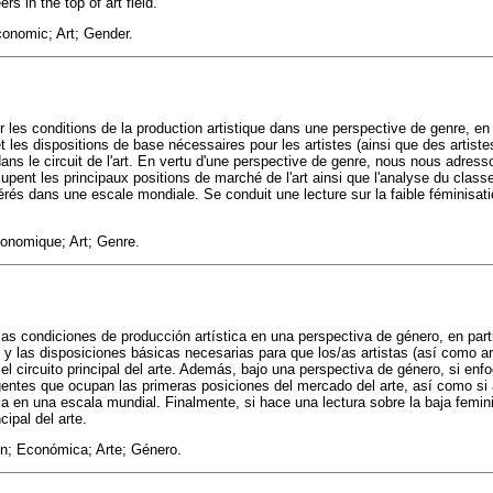
ers in the top of art field.
onomic; Art; Gender.
r les conditions de la production artistique dans une perspective de genre, en 
et les dispositions de base nécessaires pour les artistes (ainsi que des artiste
dans le circuit de l'art. En vertu d'une perspective de genre, nous nous adress
upent les principaux positions de marché de l'art ainsi que l'analyse du class
rés dans une escale mondiale. Se conduit une lecture sur la faible féminisatio
onomique; Art; Genre.
las condiciones de producción artística en una perspectiva de género, en part
s y las disposiciones básicas necesarias para que los/as artistas (así como ar
 el circuito principal del arte. Además, bajo una perspectiva de género, si enf
agentes que ocupan las primeras posiciones del mercado del arte, así como si a
ica en una escala mundial. Finalmente, si hace una lectura sobre la baja femin
ncipal del arte.
n; Económica; Arte; Género.