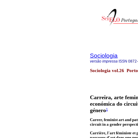
Sociologia
versão impressa
ISSN
0872
Sociologia vol.26 Porto
Carreira, arte fem
económica do circuit
género
1
Career, feminist art and pa
circuit in a gender perspect
Carrière, l'art féministe e
parcours d'art dans une per