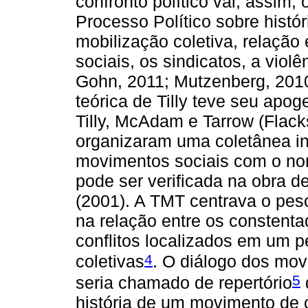
confronto político vai, assim, 
Processo Político sobre histór
mobilização coletiva, relação
sociais, os sindicatos, a viol
Gohn, 2011; Mutzenberg, 2010)
teórica de Tilly teve seu ap
Tilly, McAdam e Tarrow (Flack
organizaram uma coletânea in
movimentos sociais com o nom
pode ser verificada na obra d
(2001). A TMT centrava o pes
na relação entre os constent
conflitos localizados em um pe
4
coletivas
. O diálogo dos mo
5
seria chamado de repertório
história de um movimento de c