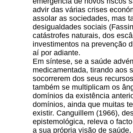
emergência de novos riscos s
advir das várias crises econó
assolar as sociedades, mas t
desigualdades sociais (Fassin
catástrofes naturais, dos escâ
investimentos na prevenção 
aí por adiante.
Em síntese, se a saúde advé
medicamentada, tirando aos s
socorrerem dos seus recursos
também se multiplicam os âng
domínios da existência anteri
domínios, ainda que muitas te
existir. Canguillem (1966), de
epistemológica, releva o fact
a sua própria visão de saúde,