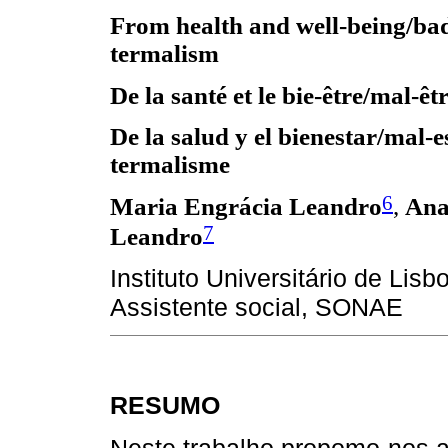
From health and well-being/bad
termalism
De la santé et le bie-être/mal-ê
De la salud y el bienestar/mal-e
termalisme
6
Maria Engrácia Leandro
,
Ana
7
Leandro
Instituto Universitário de Lisb
Assistente social, SONAE
RESUMO
Neste trabalho propomo-nos an