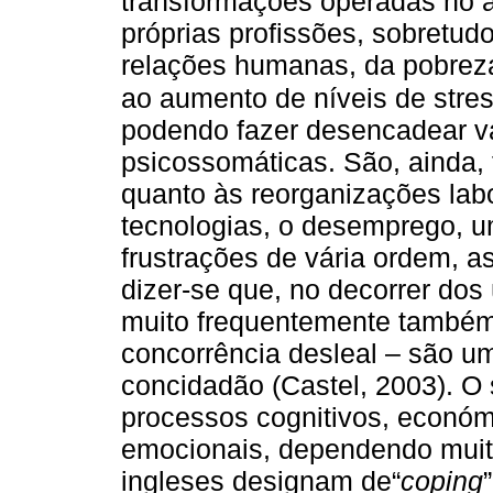
transformações operadas no â
próprias profissões, sobretud
relações humanas, da pobreza
ao aumento de níveis de str
podendo fazer desencadear vá
psicossomáticas. São, ainda, 
quanto às reorganizações labo
tecnologias, o desemprego, um 
frustrações de vária ordem,
dizer-se que, no decorrer do
muito frequentemente também 
concorrência desleal – são um
concidadão (Castel, 2003). O 
processos cognitivos, económi
emocionais, dependendo muito
ingleses designam de“
coping
”