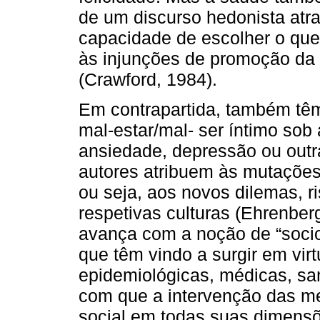
de um discurso hedonista atra
capacidade de escolher o que 
às injunções de promoção da
(Crawford, 1984).
Em contrapartida, também tê
mal-estar/mal- ser íntimo sob
ansiedade, depressão ou out
autores atribuem às mutações
ou seja, aos novos dilemas, r
respetivas culturas (Ehrenber
avança com a noção de “socio
que têm vindo a surgir em vi
epidemiológicas, médicas, sani
com que a intervenção das me
social em todas suas dimensõ