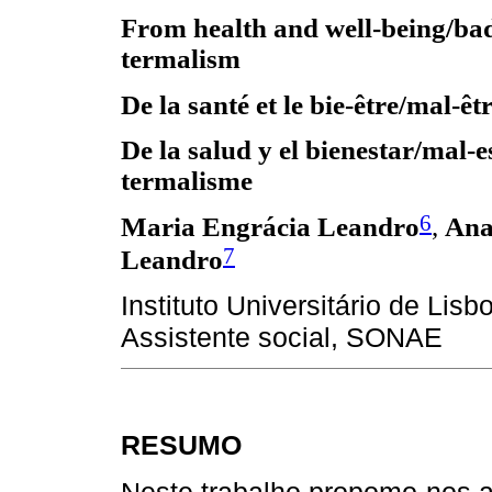
From health and well-being/bad
termalism
De la santé et le bie-être/mal-ê
De la salud y el bienestar/mal-e
termalisme
6
Maria Engrácia Leandro
,
Ana
7
Leandro
Instituto Universitário de Lisb
Assistente social, SONAE
RESUMO
Neste trabalho propomo-nos an