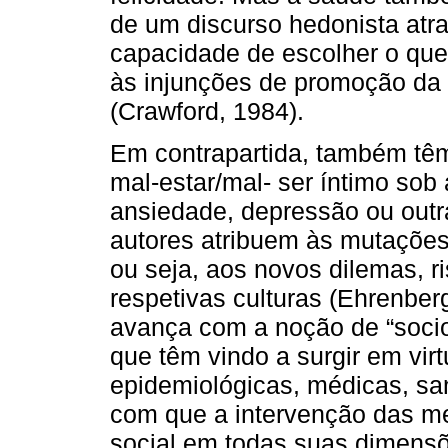
de um discurso hedonista atra
capacidade de escolher o que 
às injunções de promoção da
(Crawford, 1984).
Em contrapartida, também tê
mal-estar/mal- ser íntimo sob
ansiedade, depressão ou out
autores atribuem às mutações
ou seja, aos novos dilemas, r
respetivas culturas (Ehrenber
avança com a noção de “socio
que têm vindo a surgir em vi
epidemiológicas, médicas, sani
com que a intervenção das me
social em todas suas dimensõ