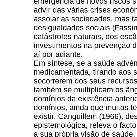
emergência de novos riscos s
advir das várias crises econó
assolar as sociedades, mas t
desigualdades sociais (Fassin
catástrofes naturais, dos escâ
investimentos na prevenção 
aí por adiante.
Em síntese, se a saúde advé
medicamentada, tirando aos s
socorrerem dos seus recursos
também se multiplicam os âng
domínios da existência anteri
domínios, ainda que muitas te
existir. Canguillem (1966), de
epistemológica, releva o fact
a sua própria visão de saúde,