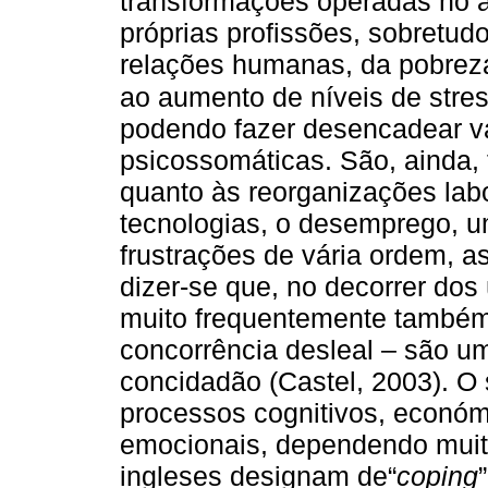
transformações operadas no â
próprias profissões, sobretud
relações humanas, da pobreza
ao aumento de níveis de str
podendo fazer desencadear vá
psicossomáticas. São, ainda, 
quanto às reorganizações labo
tecnologias, o desemprego, um 
frustrações de vária ordem,
dizer-se que, no decorrer do
muito frequentemente também 
concorrência desleal – são um
concidadão (Castel, 2003). O 
processos cognitivos, económi
emocionais, dependendo muito
ingleses designam de“
coping
”