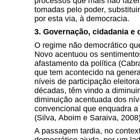
processos que mais não fazem
tomadas pelo poder, substitu
por esta via, à democracia.
3. Governação, cidadania e
O regime não democrático que
Novo acentuou os sentimentos
afastamento da política (Cabra
que tem acontecido na genera
níveis de participação eleitor
décadas, têm vindo a diminui
diminuição acentuada dos níve
convencional que enquadra a 
(Silva, Aboim e Saraiva, 2008)
A passagem tardia, no contex
democrático ajuda, por um la