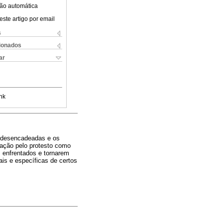
ão automática
este artigo por email
s
cionados
ar
nk
o desencadeadas e os
 ação pelo protesto como
 enfrentados e tornarem
ais e específicas de certos