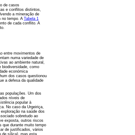
so de casos
 e conflitos distintos,
olvendo a mineração de
m no tempo. A
Tabela 1
nto de cada conflito. A
to.
ção entre movimentos de
ssentam numa variedade de
tivas ao ambiente natural,
e biodiversidade, como
vidade económica
enhum dos casos questionou
ue a defesa da qualidade
 das populações. Um dos
ados níveis de
istência popular à
a. No caso da Urgeiriça,
a exploração na saúde dos
associado sobretudo ao
ve exposta, outros riscos
os que durante muito tempo
r de justificados, vários
 de sílica), mas esta