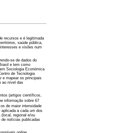
e recursos e é legitimada
ritórios, saúde pública,
, interesses e visões num
rrendo-se de dados do
/Brasil e tem como
o em Sociologia Económica
Centro de Tecnologia
ar e mapear os principais
o ao nível das
os (artigos científicos,
e informação sobre 67
 os de maior intensidade
te aplicada a cada um dos
local, regional e/ou
 de notícias publicadas
isponíveis
online
,