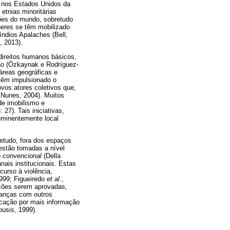
o nos Estados Unidos da
etnias minoritárias
iões do mundo, sobretudo
heres se têm mobilizado
índios Apalaches (Bell,
, 2013).
direitos humanos básicos,
ção (Özkaynak e Rodríguez-
áreas geográficas e
têm impulsionado o
ovos atores coletivos que,
 Nunes, 2004). Muitos
de imobilismo e
27). Tais iniciativas,
eminentemente local
retudo, fora dos espaços
 estão tomadas a nível
 convencional
(Della
ais institucionais. Estas
curso à violência,
999; Figueiredo
et al
.,
ações serem aprovadas,
hanças com outros
icação por mais informação
usis, 1999).