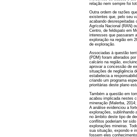
relação nem sempre foi to
Outra ordem de razões que s
existentes que, pelo seu v
acabando desrespeitadas o
Agrícola Nacional (RAN) o
Centro, de feldspato em M
interesses que passaram a
exploração na região em 2
de exploração.
Associadas à questão terri
(PDM) foram alterados por
calcário na região, exclu
aprovar a concessão de ex
situações de negligência d
estabelecia a responsabili
criando um programa espec
prioritárias deste plano e
Também a questão em torno 
acabou implicada nestes co
mineração (Malerba, 2014;
A análise evidenciou a for
explorações, sublinhando a
no âmbito deste tipo de de
conflitos poderiam ter sid
explorações mineiras. Tod
sua situação, expondo e i
fossem eles conhecimentos