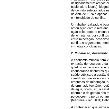
designadamente: artigos ci
nacionais e locais), blogu
de conflito selecionados 
de Abril de 1974 e apenas 
e intensidade do conflito.
O trabalho realizado é ba
articulação com o referenci
ação pelo protesto enquant
denominamos por conflitos 
entre mineração, desenvolvi
conflito e argumentos mobi
vi) notas conclusivas.
2. Mineração, desenvolvi
A economia mundial tem vin
extração de recursos e da
quadro dos recursos energ
enquadrando diferentes que
saúde pública e à gestão d
científicos que se encontr
empresas de mineração, a
determinado território, re
da água, solos, ar), a saú
controlo e da gestão dos t
perceberem a perda ou ame
(Martínez-Alier, 2001; Beb
A contestação que surge a