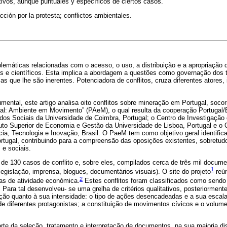
tivos, aunque puntuales y específicos de ciertos casos.
acción por la protesta; conflictos ambientales.
emáticas relacionadas com o acesso, o uso, a distribuição e a apropriação d
 e científicos. Esta implica a abordagem a questões como governação dos ter
zas que lhe são inerentes. Potenciadora de conflitos, cruza diferentes atores
ental, este artigo analisa oito conflitos sobre mineração em Portugal, soco
ugal: Ambiente em Movimento” (PAeM), o qual resulta da cooperação Portugal
udos Sociais da Universidade de Coimbra, Portugal; o Centro de Investigaçã
tuto Superior de Economia e Gestão da Universidade de Lisboa, Portugal e o 
ncia, Tecnologia e Inovação, Brasil. O PaeM tem como objetivo geral identific
rtugal, contribuindo para a compreensão das oposições existentes, sobretud
 e sociais.
de 130 casos de conflito e, sobre eles, compilados cerca de três mil document
1
 legislação, imprensa, blogues, documentários visuais). O site do projeto
reún
2
eas de atividade económica.
Estes conflitos foram classificados como sendo
. Para tal desenvolveu- se uma grelha de critérios qualitativos, posteriormen
ção quanto à sua intensidade: o tipo de ações desencadeadas e a sua escala (
de diferentes protagonistas; a constituição de movimentos cívicos e o volume
te da seleção, tratamento e interpretação de documentos, na sua maioria d