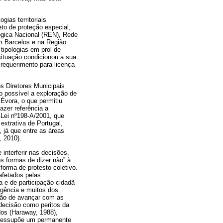
gias territoriais
eto de proteção especial,
ógica Nacional (REN), Rede
m Barcelos e na Região
ipologias em prol de
situação condicionou a sua
requerimento para licença
os Diretores Municipais
o possível a exploração de
Évora, o que permitiu
zer referência a
-Lei nº198-A/2001, que
extrativa de Portugal,
 já que entre as áreas
, 2010).
interferir nas decisões,
s formas de dizer não” à
orma de protesto coletivo.
afetados pelas
a e de participação cidadã
xigência e muitos dos
isão de avançar com as
 decisão como peritos da
dos (Haraway, 1988),
pressupõe um permanente