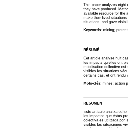
This paper analyzes eight c
they have produced. Method
available resource for the
make their lived situations
situations, and gave visibil
Keywords
: mining; protest
RÉSUMÉ
Cet article analyse huit ca
les impacts qu’elles ont pr
mobilisation collective es
visibles les situations vé
certains cas, et ont rendu v
Mots-clés
: mines; action 
RESUMEN
Este artículo analiza ocho
los impactos que éstas pro
colectiva es utilizada por
visibles las situaciones vi