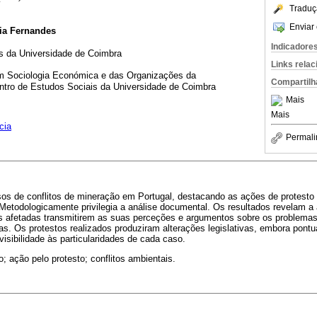
Traduç
Enviar 
ia Fernandes
Indicadore
s da Universidade de Coimbra
Links rela
em Sociologia Económica e das Organizações da
Compartilh
ntro de Estudos Sociais da Universidade de Coimbra
Mais
Mais
cia
Permali
casos de conflitos de mineração em Portugal, destacando as ações de protest
Metodologicamente privilegia a análise documental. Os resultados revelam a
s afetadas transmitirem as suas perceções e argumentos sobre os problemas
das. Os protestos realizados produziram alterações legislativas, embora pontu
visibilidade às particularidades de cada caso.
o; ação pelo protesto; conflitos ambientais.