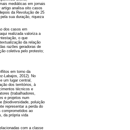
 mais mediáticas em jornais
artigo analisa oito casos
 depois da Revolução de 25
 pela sua duração, riqueza
são dos casos em
aqui realizada valoriza a
ontestação, o que
textualização da relação
o das razões geradoras de
ão coletiva pelo protesto;
flitos em torno da
ez-Labajos, 2012). No
 um lugar central,
ção dos territórios, à
ecimentos técnicos e
tores (trabalhadores,
es e projetos num
e (biodiversidade, poluição
te representar a perda do
cos comprometidos ao
 da própria vida
relacionadas com a classe