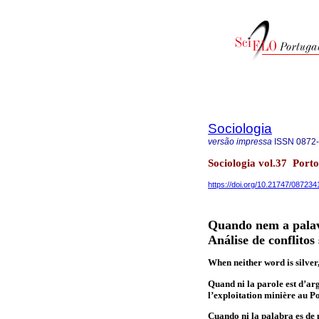
Sociologia
versão impressa
ISSN
0872
Sociologia vol.37 Porto
https://doi.org/10.21747/08723
Quando nem a palavr
Análise de conflito
When neither word is silver,
Quand ni la parole est d’arge
l’exploitation minière au P
Cuando ni la palabra es de pl