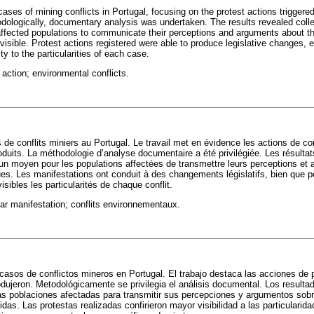
ases of mining conflicts in Portugal, focusing on the protest actions triggere
ologically, documentary analysis was undertaken. The results revealed colle
 affected populations to communicate their perceptions and arguments about th
 visible. Protest actions registered were able to produce legislative changes,
ity to the particularities of each case.
 action; environmental conflicts.
s de conflits miniers au Portugal. Le travail met en évidence les actions de c
oduits. La méthodologie d’analyse documentaire a été privilégiée. Les résultat
t un moyen pour les populations affectées de transmettre leurs perceptions et
cues. Les manifestations ont conduit à des changements législatifs, bien que p
isibles les particularités de chaque conflit.
par manifestation; conflits environnementaux.
 casos de conflictos mineros en Portugal. El trabajo destaca las acciones d
dujeron. Metodológicamente se privilegia el análisis documental. Los resultad
 las poblaciones afectadas para transmitir sus percepciones y argumentos sob
vidas. Las protestas realizadas confirieron mayor visibilidad a las particularid