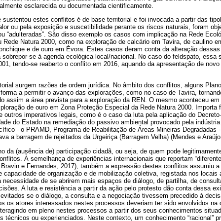
talmente esclarecida ou documentada cientificamente.
ustentou estes conflitos é de base territorial e foi invocada a partir das tipolo
alor ou pela exposição e suscetibilidade perante os riscos naturais, foram obj
u “adulteradas”. São disso exemplo os casos com implicação na Rede Ecol
u Rede Natura 2000, como na exploração de calcário em Tavira, de caulino e
onchique e de ouro em Évora. Estes casos deram conta da alteração dessas t
 sobrepor-se à agenda ecológica local/nacional. No caso do feldspato, essa 
001, tendo-se reaberto o conflito em 2016, aquando da apresentação de novo 
torial surgem razões de ordem jurídica. No âmbito dos conflitos, alguns Plan
 forma a permitir o avanço das explorações, como no caso de Tavira, tornand
indo assim a área prevista para a exploração da REN. O mesmo aconteceu em 
ploração de ouro em Zona Proteção Especial da Rede Natura 2000. Importa fa
e outros imperativos legais, como é o caso da luta pela aplicação do Decreto
dade do Estado na remediação do passivo ambiental provocado pela indústria 
ífico - o PRAMD, Programa de Reabilitação de Áreas Mineiras Degradadas -,
stava a barragem de rejeitados da Urgeiriça (Barragem Velha) (Mendes e Araújo
da (ausência de) participação cidadã, ou seja, de quem pode legitimamente 
nflitos. À semelhança de experiências internacionais que reportam “diferente
 Bravin e Fernandes, 2017), também a expressão destes conflitos assumiu a f
te capacidade de organização e de mobilização coletiva, registada nos locais 
 necessidade de se abrirem mais espaços de diálogo, de partilha, de consult
cisões. A luta e resistência a partir da ação pelo protesto dão conta dessa e
o evitados se o diálogo, a consulta e a negociação tivessem precedido à dec
os os atores interessados nestes processos deveriam ter sido envolvidos na
nteragindo em pleno nestes processos a partir dos seus conhecimentos situa
 técnicos ou experienciados. Neste contexto, um conhecimento “racional” 