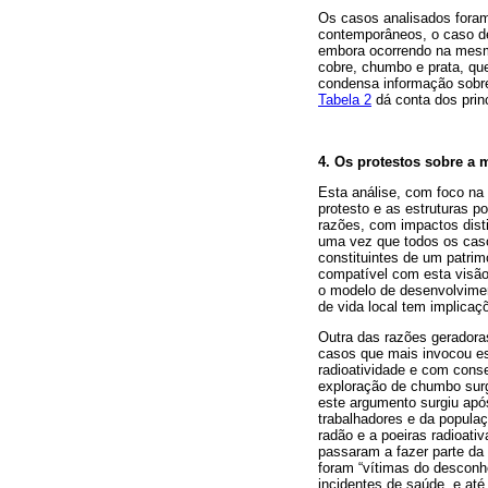
Os casos analisados foram
contemporâneos, o caso de 
embora ocorrendo na mesma
cobre, chumbo e prata, qu
condensa informação sobre 
Tabela 2
dá conta dos princ
4. Os protestos sobre a 
Esta análise, com foco na 
protesto e as estruturas p
razões, com impactos disti
uma vez que todos os caso
constituintes de um patri
compatível com esta visão
o modelo de desenvolvimen
de vida local tem implica
Outra das razões geradora
casos que mais invocou es
radioatividade e com conse
exploração de chumbo sur
este argumento surgiu apó
trabalhadores e da populaç
radão e a poeiras radioati
passaram a fazer parte da 
foram “vítimas do desconhe
incidentes de saúde, e até