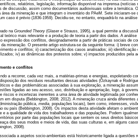
entíficos, relatórios, legislação, informação disponível na imprensa (notícias
es de discussão, assim como documentários audiovisuais sobre a temática. O 
na área da mineração e que integram o inventário do PAeM. Sete iniciaram-se
um caso é prévio (1836-1959). Decidiu-se, no entanto, enquadrá-lo na análise
seado na
Grounded Theory
(Glaser e Strauss, 1995), a qual permite a discus
al teórico mais relevante e a produção de teoria a partir dos dados. A análise 
o expressão dos conflitos, designadamente a partir de práticas sociais de c
da mineração. O presente artigo estrutura-se da seguinte forma: i) breve con
mento e conflitos; ii) caracterização dos casos analisados; iii) identificaçã
lizados; iv) as dinâmicas dos protestos sobre; v) impactos produzidos pela aç
mento e conflitos
do a recorrer, cada vez mais, a matérias-primas e energias, espoletando con
 disposição dos resíduos resultantes dessas atividades (Özkaynak e Rodrígu
éticos e das problemáticas associadas à sua exploração, a mineração assume
stões ligadas ao seu acesso, uso, distribuição e apropriação, logo, à governa
e riscos e incertezas inerentes a uma área de atividade legitimada por conh
am em disputa (Bebbington, 2008; 2012). A mineração cruza ainda diferentes a
dministração pública,
media,
populações locais), bem como, interesses, visõ
gião ou país (Bebbington, 2008). Os impactos desta atividade afetam o ambient
de e a qualidade de vida dos trabalhadores e das populações. Podem igualmen
erritórios por parte das populações locais que sentem os seus direitos bási
aça dos seus modos e meios de vida, das suas culturas e, em alguns casos,
bington, 2008).
ssociada a aspetos socio-ambientais está historicamente ligada a questões 