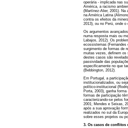
operária - implicada nas 
América, a racismo ambient
(Martínez-Alier, 2001). Na
na América Latina (Alimon
contra os efeitos da miner
2013), ou no Perú, onde o 
Os argumentos avançados p
numa resposta mais ou men
Labajos, 2012). Os problem
ecossistemas (Fernandes e
surgimento de formas de re
muitas vezes, definem os 
destes casos são revelado
passividade das populações
especificamente no que ta
(Bebbington, 2012).
Em Portugal, a participaçã
institucionalizados, ou se
político-institucional (Rod
Porta, 2003), ganha forma 
formas de participação têm
caracterizando-se pelos f
2001; Mendes e Seixas, 20
após a sua aprovação form
realizados no sul da Euro
sobre esses projetos ou p
3. Os casos de conflitos