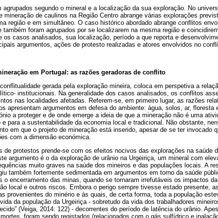
 agrupados segundo o mineral e a localização da sua exploração. No univer
mineração de caulinos na Região Centro abrange várias explorações previstas
 região e em simultâneo. O caso histórico abordado abrange conflitos env
e também foram agrupados por se localizarem na mesma região e coincidire
os casos analisados, sua localização, período a que reporta e desenvolvime
ipais argumentos, ações de protesto realizadas e atores envolvidos no confli
mineração em Portugal: as razões geradoras de conflito
conflitualidade gerada pela exploração mineira, coloca em perspetiva a rela
olítico- institucionais. Na generalidade dos casos analisados, os conflitos a
ntos nas localidades afetadas. Referem-se, em primeiro lugar, as razões rela
s apresentam argumentos em defesa do ambiente: água, solos, ar, floresta 
mónio a proteger e de onde emerge a ideia de que a mineração não é uma ati
 e para a sustentabilidade da economia local e tradicional. Não obstante, n
to em que o projeto de mineração está inserido, apesar de se ter invocado q
ções com a dimensão económica.
s de protestos prende-se com os efeitos nocivos das explorações na saúde
te argumento é o da exploração de urânio na Urgeiriça, um mineral com elev
quências muito graves na saúde dos mineiros e das populações locais. A res
giu também fortemente sedimentada em argumentos em torno da saúde públic
s o encerramento das minas, quando se tornaram irrefutáveis os impactos d
ão local e outros riscos. Embora o perigo sempre tivesse estado presente, 
vas provenientes do minério e às quais, de certa forma, toda a população este
vida da população da Urgeiriça - sobretudo da vida dos trabalhadores mineir
cido” (Veiga, 2014: 122) - decorrentes do período de latência do urânio. Apesa
 mortes, foram sendo registados (relacionados com o gás sulfídrico e inalação