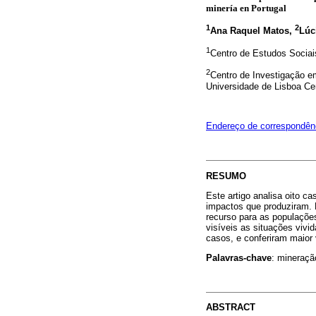
minería en Portugal
1
2
Ana Raquel Matos,
Lúc
1
Centro de Estudos Sociai
2
Centro de Investigação 
Universidade de Lisboa Ce
Endereço de correspondên
RESUMO
Este artigo analisa oito 
impactos que produziram. 
recurso para as populaçõe
visíveis as situações vivi
casos, e conferiram maior 
Palavras-chave
: mineraçã
ABSTRACT