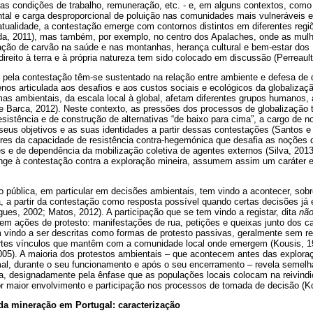
suas condições de trabalho, remuneração, etc. - e, em alguns contextos, com
al e carga desproporcional de poluição nas comunidades mais vulneráveis e 
 atualidade, a contestação emerge com contornos distintos em diferentes reg
da, 2011), mas também, por exemplo, no centro dos Apalaches, onde as mul
ação de carvão na saúde e nas montanhas, herança cultural e bem-estar dos 
direito à terra e à própria natureza tem sido colocado em discussão (Perreault
ela contestação têm-se sustentado na relação entre ambiente e defesa de 
os articulada aos desafios e aos custos sociais e ecológicos da globaliza
as ambientais, da escala local à global, afetam diferentes grupos humanos, 
 Barca, 2012). Neste contexto, as pressões dos processos de globalização 
sistência e de construção de alternativas “de baixo para cima”, a cargo de n
seus objetivos e as suas identidades a partir dessas contestações (Santos e
res da capacidade de resistência contra-hegemónica que desafia as noções 
 e de dependência da mobilização coletiva de agentes externos (Silva, 2013: 
nge à contestação contra a exploração mineira, assumem assim um caráter 
o pública, em particular em decisões ambientais, tem vindo a acontecer, sob
ja, a partir da contestação como resposta possível quando certas decisões já
rigues, 2002; Matos, 2012). A participação que se tem vindo a registar, dita
não
em ações de protesto: manifestações de rua, petições e queixas junto dos can
 vindo a ser descritas como formas de protesto passivas, geralmente sem re
ortes vínculos que mantêm com a comunidade local onde emergem (Kousis, 1
05). A maioria dos protestos ambientais – que acontecem antes das explor
al, durante o seu funcionamento e após o seu encerramento – revela semel
pa, designadamente pela ênfase que as populações locais colocam na reivind
or maior envolvimento e participação nos processos de tomada de decisão (Ko
 da mineração em Portugal: caracterização