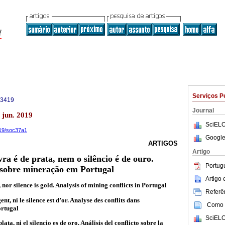
Serviços P
-3419
Journal
 jun. 2019
SciELO
419/soc37a1
Google
ARTIGOS
Artigo
a é de prata, nem o silêncio é de ouro.
Portug
s sobre mineração em Portugal
Artigo
 nor silence is gold. Analysis of mining conflicts in Portugal
Referên
nt, ni le silence est d’or. Analyse des conflits dans
Como c
ortugal
SciELO
ata, ni el silencio es de oro. Análisis del conflicto sobre la