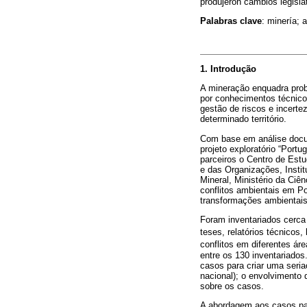
produjeron cambios legisla
Palabras clave
: minería; 
1. Introdução
A mineração enquadra probl
por conhecimentos técnicos
gestão de riscos e incerte
determinado território.
Com base em análise docum
projeto exploratório “Port
parceiros o Centro de Est
e das Organizações, Insti
Mineral, Ministério da Ciê
conflitos ambientais em Po
transformações ambientais
Foram inventariados cerca 
teses, relatórios técnicos,
conflitos em diferentes ár
entre os 130 inventariados
casos para criar uma seria
nacional); o envolvimento 
sobre os casos.
A abordagem aos casos par