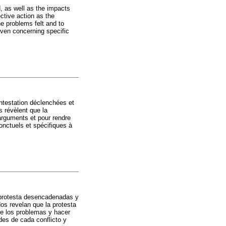
d, as well as the impacts
ctive action as the
e problems felt and to
 even concerning specific
ontestation déclenchées et
s révèlent que la
 arguments et pour rendre
onctuels et spécifiques à
e protesta desencadenadas y
os revelan que la protesta
re los problemas y hacer
ades de cada conflicto y