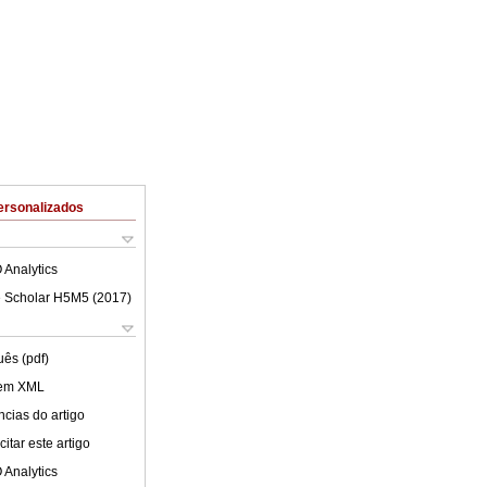
ersonalizados
 Analytics
 Scholar H5M5 (
2017
)
uês (pdf)
 em XML
cias do artigo
itar este artigo
 Analytics