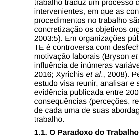
trabalho traduz um processo d
intervenientes, em que as con
procedimentos no trabalho sã
concretização os objetivos o
2003:5). Em organizações pú
TE é controversa com desfec
motivação laborais (Bryson
et
influência de inúmeras variá
2016; Xyrichis
et al
., 2008). P
estudo visa reunir, analisar e
evidência publicada entre 20
consequências (perceções, rel
de cada uma de suas abordage
trabalho.
1.1. O Paradoxo do Trabalho