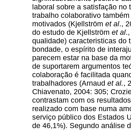
laboral sobre a satisfação no 
trabalho colaborativo também
motivados (Kjellström
et al
., 
do estudo de Kjellström
et al
.
qualidade) caracteristicas do 
bondade, o espírito de interaj
parecem estar na base da mot
de suportarem argumentos te
colaboração é facilitada quan
trabalhadores (Arnaud
et al.
, 
Chiavenato, 2004: 305; Crozi
contrastam com os resultados
realizado com base numa amo
serviço público dos Estados 
de 46,1%). Segundo análise 