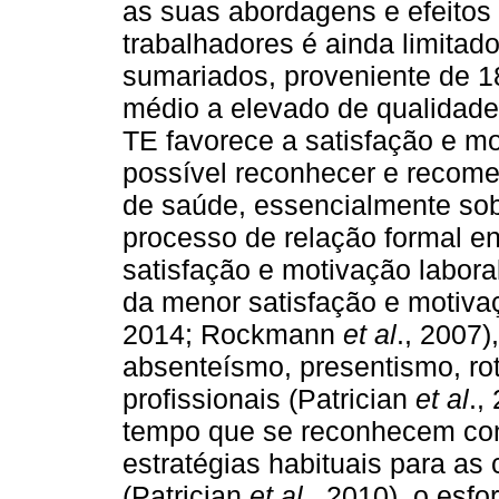
as suas abordagens e efeitos
trabalhadores é ainda limitad
sumariados, proveniente de 18
médio a elevado de qualidade
TE favorece a satisfação e mo
possível reconhecer e recome
de saúde, essencialmente sob
processo de relação formal en
satisfação e motivação labor
da menor satisfação e motiva
2014; Rockmann
et al
., 2007
absenteísmo, presentismo, ro
profissionais (Patrician
et al
.,
tempo que se reconhecem con
estratégias habituais para as 
(Patrician
et al.
, 2010), o esf