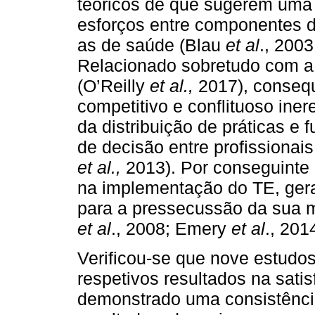
teóricos de que sugerem uma 
esforços entre componentes 
as de saúde (Blau
et al
., 200
Relacionado sobretudo com a 
(O’Reilly
et al.,
2017), conseq
competitivo e conflituoso iner
da distribuição de práticas e
de decisão entre profissionais
et al.,
2013). Por conseguinte 
na implementação do TE, ger
para a pressecussão da sua m
et al
., 2008; Emery
et al
., 201
Verificou-se que nove estudo
respetivos resultados na sati
demonstrado uma consistênci