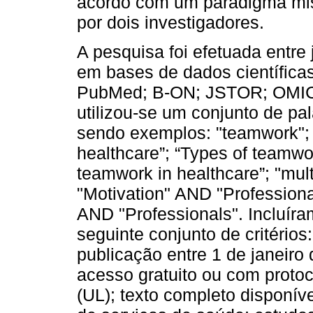
acordo com um paradigma misto
por dois investigadores.
A pesquisa foi efetuada entr
em bases de dados científica
PubMed; B-ON; JSTOR; OMICS
utilizou-se um conjunto de p
sendo exemplos: "teamwork"; 
healthcare”; “Types of teamwo
teamwork in healthcare”; "mul
"Motivation" AND "Professiona
AND "Professionals". Incluír
seguinte conjunto de critérios: 
publicação entre 1 de janeir
acesso gratuito ou com proto
(UL); texto completo disponíve