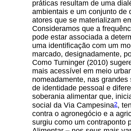
práticas resultam de uma dial
ambientais e um conjunto de d
atores que se materializam em
Consideramos que a frequência
pode estar associada a determ
uma identificação com um mo
marcado, designadamente, por
Como Turninger (2010) sugere
mais acessível em meio urban
nomeadamente, nas grandes su
de identidade pessoal e difere
soberania alimentar que, ini
2
social da Via Campesina
, te
contra o agronegócio e a agri
surgiu como um contraponto p
Alimentar – nos seus mais va