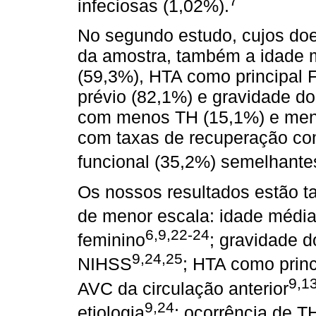
7
infeciosas (1,02%).
No segundo estudo, cujos do
da amostra, também a idade m
(59,3%), HTA como principal
prévio (82,1%) e gravidade d
com menos TH (15,1%) e meno
com taxas de recuperação co
funcional (35,2%) semelhante
Os nossos resultados estão 
de menor escala: idade médi
6,9,22-24
feminino
; gravidade 
9,24,25
NIHSS
; HTA como prin
9,1
AVC da circulação anterior
9,24
etiologia
; ocorrência de T