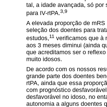
tal, a idade avançada, só por 
3,9
para IV-rtPA.
A elevada proporção de mRS p
seleção dos doentes para tra
11
estudos,
verificamos que à
aos 3 meses diminui (ainda que
que acreditamos ser o reflex
muito idosos.
De acordo com os nossos res
grande parte dos doentes bene
rtPA, ainda que essa proporçã
com prognóstico desfavorável.
desfavorável no idoso, no enta
autonomia a alguns doentes q