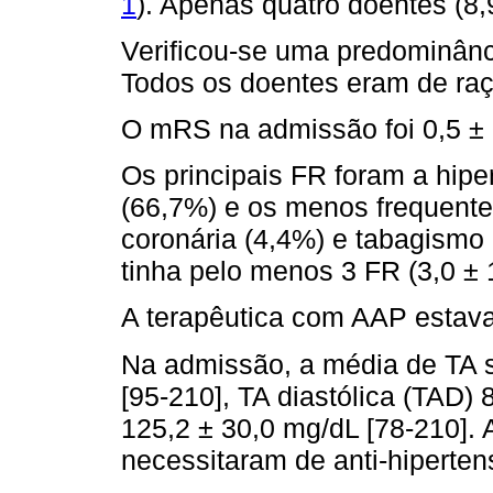
1
). Apenas quatro doentes (8
Verificou-se uma predominânc
Todos os doentes eram de ra
O mRS na admissão foi 0,5 ± 
Os principais FR foram a hipe
(66,7%) e os menos frequente
coronária (4,4%) e tabagismo
tinha pelo menos 3 FR (3,0 ± 1
A terapêutica com AAP estava
Na admissão, a média de TA s
[95-210], TA diastólica (TAD)
125,2 ± 30,0 mg/dL [78-210]. 
necessitaram de anti-hiperten