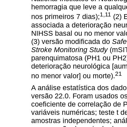
hemorragia que leve a qualq
1,11
nos primeiros 7 dias);
(2) 
associada a deterioração neu
NIHSS basal ou no menor valo
(3) versão modificada do
Safe
Stroke Monitoring Study
(mSIT
parenquimatosa (PH1 ou PH2)
deterioração neurológica [au
21
no menor valor] ou morte).
A análise estatística dos dad
versão 22.0. Foram usados os
coeficiente de correlação de 
variáveis numéricas; teste t
amostras independentes; anál