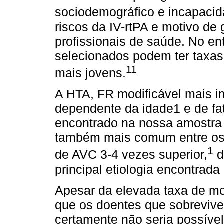
sociodemográfico e incapacida
riscos da IV-rtPA e motivo d
profissionais de saúde. No e
selecionados podem ter taxa
11
mais jovens.
A HTA, FR modificável mais i
dependente da idade1 e de fato
encontrado na nossa amostra 
também mais comum entre os 
1
de AVC 3-4 vezes superior,
d
principal etiologia encontrada 
Apesar da elevada taxa de mo
que os doentes que sobreviv
certamente não seria possíve