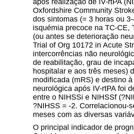
após realização de IV-rtPA (NI
Oxfordshire Community Strok
dos sintomas (= 3 horas ou 3-
isquémia precoce na TC-CE, 
(ou antes se deterioração neur
Trial of Org 10172 in Acute S
intercorrências não neurológi
de reabilitação, grau de inca
hospitalar e aos três meses)
modificada (mRS) e destino à 
neurológica após IV-rtPA foi d
entre o NIHSSi e NIHSSf (?NI
?NIHSS = -2. Correlacionou-s
meses com as diversas variáv
O principal indicador de prog