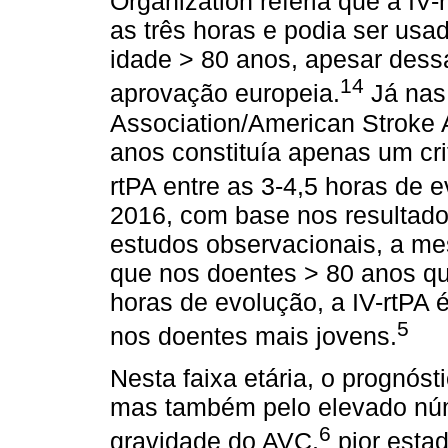
Organization referia que a IV
as três horas e podia ser us
idade > 80 anos, apesar dessa
14
aprovação europeia.
Já nas
Association/American Stroke 
anos constituía apenas um crit
rtPA entre as 3-4,5 horas de 
2016, com base nos resultado
estudos observacionais, a m
que nos doentes > 80 anos qu
horas de evolução, a IV-rtPA 
5
nos doentes mais jovens.
Nesta faixa etária, o prognóst
mas também pelo elevado núm
6
gravidade do AVC,
pior estad