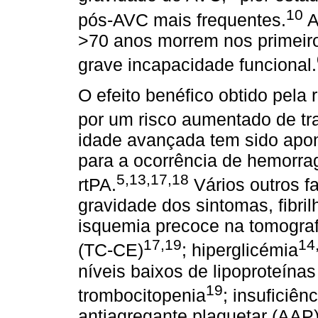
10
pós-AVC mais frequentes.
A
>70 anos morrem nos primeiro
grave incapacidade funcional.
O efeito benéfico obtido pela
por um risco aumentado de tr
idade avançada tem sido apon
para a ocorrência de hemorrag
5,13,17,18
rtPA.
Vários outros f
gravidade dos sintomas, fibril
isquemia precoce na tomograf
17,19
14
(TC-CE)
; hiperglicémia
níveis baixos de lipoproteína
19
trombocitopenia
; insuficiên
antiagregante plaquetar (AAP)