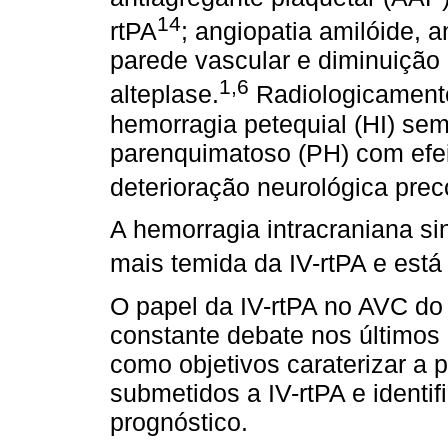
14
rtPA
; angiopatia amilóide, a
parede vascular e diminuição
1,6
alteplase.
Radiologicamente
hemorragia petequial (HI) se
parenquimatoso (PH) com efei
deterioração neurológica prec
A hemorragia intracraniana s
mais temida da IV-rtPA e está
O papel da IV-rtPA no AVC do
constante debate nos últimos
como objetivos caraterizar a
submetidos a IV-rtPA e identif
prognóstico.