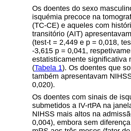
Os doentes do sexo masculino
isquémia precoce na tomograf
(TC-CE) e aqueles com histór
transitório (AIT) apresentav
(test-t = 2,449 e p = 0,018, tes
-3,615 p = 0,041, respetivam
estatisticamente significativa
(
Tabela 1
). Os doentes que so
também apresentavam NIHSSi m
0,020).
Os doentes com sinais de is
submetidos a IV-rtPA na jane
NIHSS mais altos na admissão
0,004), embora sem diferença 
mRS aos três meses (fator d