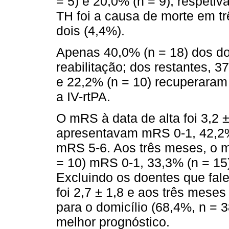
= 5) e 20,0% (n = 9), respeti
TH foi a causa de morte em t
dois (4,4%).
Apenas 40,0% (n = 18) dos d
reabilitação; dos restantes, 
e 22,2% (n = 10) recuperaram 
a IV-rtPA.
O mRS à data de alta foi 3,2 ±
apresentavam mRS 0-1, 42,2%
mRS 5-6. Aos três meses, o m
= 10) mRS 0-1, 33,3% (n = 15
Excluindo os doentes que fale
foi 2,7 ± 1,8 e aos três meses 
para o domicílio (68,4%, n =
melhor prognóstico.