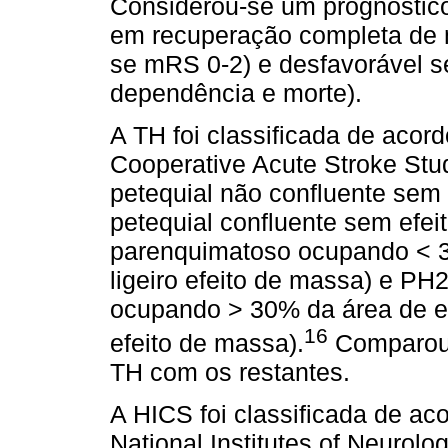
Considerou-se um prognóstico
em recuperação completa de 
se mRS 0-2) e desfavorável s
dependência e morte).
A TH foi classificada de aco
Cooperative Acute Stroke Stu
petequial não confluente sem 
petequial confluente sem efe
parenquimatoso ocupando < 3
ligeiro efeito de massa) e P
ocupando > 30% da área de enf
16
efeito de massa).
Comparou-
TH com os restantes.
A HICS foi classificada de ac
National Institutes of Neurolo