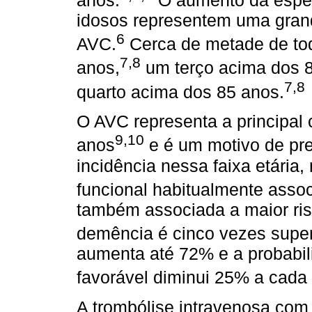
anos.
O aumento da esper
idosos representem uma gran
6
AVC.
Cerca de metade de to
7,8
anos,
um terço acima dos 
7,8
quarto acima dos 85 anos.
O AVC representa a principal
9,10
anos
e é um motivo de pr
incidência nessa faixa etári
funcional habitualmente asso
também associada a maior risc
demência é cinco vezes super
aumenta até 72% e a probabil
favorável diminui 25% a cada
A trombólise intravenosa com 