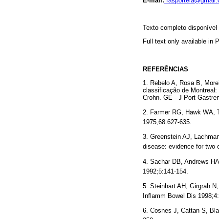
E-mail:
fasportela@gmail
Texto completo disponíve
Full text only available in
REFERÊNCIAS
1. Rebelo A, Rosa B, More
classificação de Montreal:
Crohn. GE - J Port Gastr
2. Farmer RG, Hawk WA, Tur
1975;68:627-635.
3. Greenstein AJ, Lachma
disease: evidence for two 
4. Sachar DB, Andrews H
1992;5:141-154.
5. Steinhart AH, Girgrah N
Inflamm Bowel Dis 1998;4
6. Cosnes J, Cattan S, Bla