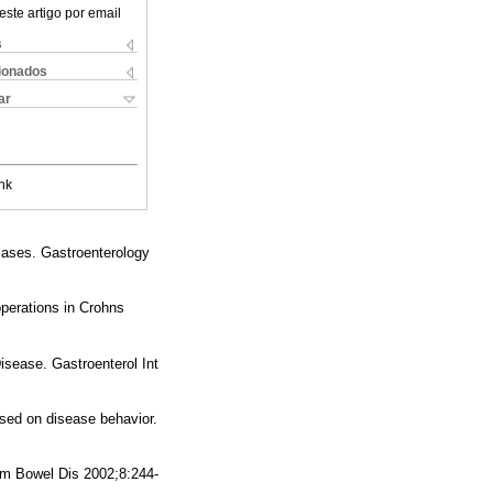
este artigo por email
s
cionados
ar
nk
 cases. Gastroenterology
operations in Crohns
isease. Gastroenterol Int
ased on disease behavior.
amm Bowel Dis 2002;8:244-