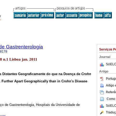
de Gastrenterologia
Serviços P
-8178
Journal
18 n.1 Lisboa jan. 2011
SciELO
Artigo
is Distantes Geograficamente do que na Doença de
Crohn
Portug
 Further Apart Geographically than in Crohn's Disease
Artigo
Referên
Como c
ço de Gastrenterologia, Hospitais da Universidade de
SciELO
Traduç