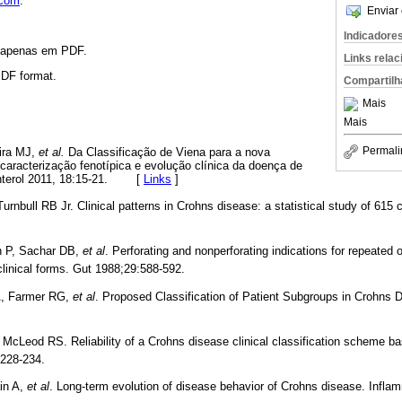
.com
.
Enviar 
Indicadore
l apenas em PDF.
Links rela
 PDF format.
Compartilh
Mais
Mais
Permali
ira MJ,
et al.
Da Classificação de Viena para a nova
 caracterização fenotípica e evolução clínica da doença de
enterol 2011, 18:15-21. [
Links
]
nbull RB Jr. Clinical patterns in Crohns disease: a statistical study of 615
n P, Sachar DB,
et al
. Perforating and nonperforating indications for repeated 
clinical forms. Gut 1988;29:588-592.
A, Farmer RG,
et al
. Proposed Classification of Patient Subgroups in Crohns D
, McLeod RS. Reliability of a Crohns disease clinical classification scheme b
:228-234.
in A,
et al
. Long-term evolution of disease behavior of Crohns disease. Infl