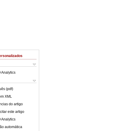
ersonalizados
 Analytics
uês (pdf)
 em XML
cias do artigo
itar este artigo
 Analytics
ão automática