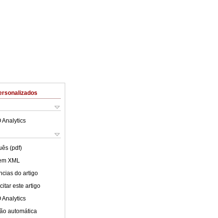
ersonalizados
 Analytics
uês (pdf)
 em XML
cias do artigo
itar este artigo
 Analytics
ão automática