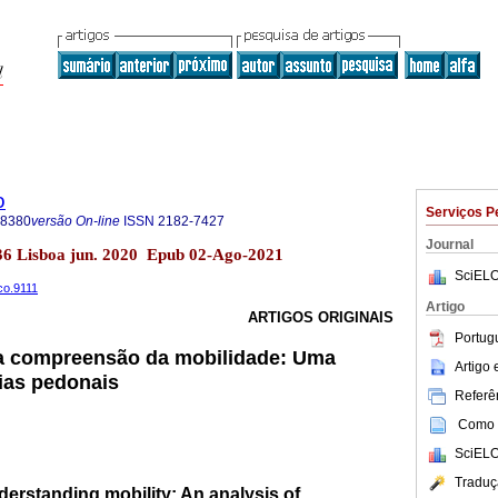
o
Serviços P
-8380
versão On-line
ISSN
2182-7427
Journal
36 Lisboa jun. 2020 Epub 02-Ago-2021
SciELO
ico.9111
Artigo
ARTIGOS ORIGINAIS
Portug
 a compreensão da mobilidade: Uma
Artigo
sias pedonais
Referên
Como c
SciELO
Traduç
derstanding mobility: An analysis of