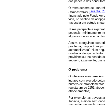
dos peões e dos condutores
O texto decorre de uma re
Silva et al., 2
Demonstrator
) (
financiado pelo Fundo Amb
vida, no sentido da adopç
travessia em estudo situa
Numa perspectiva explorató
pedonais, minimamente instr
algumas ideias acerca das 
Assim, e seguindo esta orie
problema, propondo as pri
automobilizada”. Num segu
usados ao longo do texto. 
providenciou, no sentido 
seguem, igualmente, um reg
O problema
O interesse mais imediato
lugares com elevado potenc
número de atropelamentos 
registaram-se 2351 atrope
atropelamentos).
Por exemplo, as travessias
Todavia, e ainda sem dado
travessias pedonais, espe