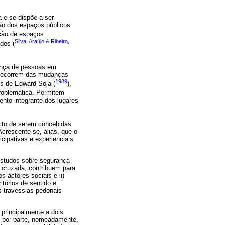
 e se dispõe a ser
ção dos espaços públicos
ação de espaços
Silva, Araújo & Ribeiro,
des (
ança de pessoas em
s decorrem das mudanças
1989
os de Edward Soja (
),
problemática. Permitem
nto integrante dos lugares
facto de serem concebidas
crescente-se, aliás, que o
icipativas e experienciais
 estudos sobre segurança
a cruzada, contribuem para
s actores sociais e ii)
tórios de sentido e
s travessias pedonais
principalmente a dois
o por parte, nomeadamente,