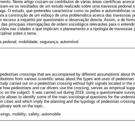
ento. Neste artigo cruzam-se contributos de várias áreas científicas acerca
lisam-se os resultados de um estudo realizado sobre uma travessia pedonal 
raga. O estudo, que pretendeu caracterizar como os peões e automobilistas 
ra a construção de um esboço de uma problemática acerca das travessias pe
 recurso a inquérito por questionário e observação directa. Assim, e de forma 
s das principais interrogações de ordem sociológica relevantes para o entend
viária nas cidades e que implicam o planeamento e a tipologia de travessias
sciplinar sobre o tema.
ia pedonal; mobilidade; segurança; automóvel
 pedestrian crossings that are accompanied by different assumptions about th
ributions from various scientific areas about the types and uses of pedestrian 
study carried out on a pedestrian crossing without light signals located in the 
e how pedestrians and car drivers use the crossing, serves as empirical suppor
ic on the subject. It was carried out during 2019, using a questionnaire surve
icle allows to identify some of the main sociological questions for the underst
in cities and which imply the planning and the typology of pedestrian crossing
iplinary work on the topic.
sings; mobility; safety; automobile