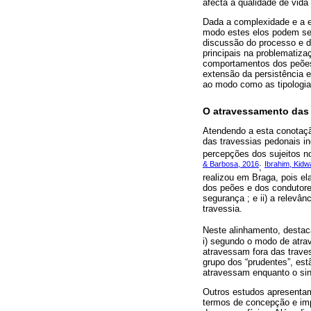
afecta a qualidade de vida
Dada a complexidade e a es
modo estes elos podem ser
discussão do processo e do
principais na problematiza
comportamentos dos peões 
extensão da persistência e
ao modo como as tipologia
O atravessamento das 
Atendendo a esta conotação
das travessias pedonais i
percepções dos sujeitos 
& Barbosa, 2016
Ibrahim, Kidw
;
realizou em Braga, pois e
dos peões e dos condutore
segurança ; e ii) a relevâ
travessia.
Neste alinhamento, desta
i) segundo o modo de atra
atravessam fora das traves
grupo dos “prudentes”, est
atravessam enquanto o sin
Outros estudos apresentam
termos de concepção e im