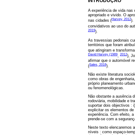
INTRODUÇÃO
A experiência de vida nas
apropriado e vivido. O apr
Harvey, 2012
nas cidades (
).
convidativos ao uso do aut
2019
).
As travessias pedonais c
territórios que foram atri
que atingiram e transform
David Harvey (1989
2012
,
), J
afirmar que o automóvel r
Sales, 2018
(
).
Não existe literatura soci
como obras de engenharia,
próprio planeamento urbano 
ou fenomenológicas.
Não obstante a ausência d
rodoviária, mobilidade e t
suportar dois objectivos : 
explicitar os elementos de
experiência. Com efeito, 
prende-se com a seguranç
Neste texto elencaremos a
níveis : como espaço-temp