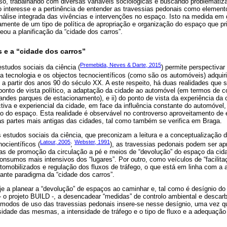
so, trabalhando com diversas variáveis sociológicas e buscando problematiz
 interesse e a pertinência de entender as travessias pedonais como element
nálise integrada das vivências e intervenções no espaço. Isto na medida em 
amente de um tipo de política de apropriação e organização do espaço que pri
ou a planificação da “cidade dos carros”.
 e a “cidade dos carros”
Premebida, Neves & Darte, 2015
estudos sociais da ciência (
) permite perspectivar
a tecnologia e os objectos tecnocientíficos (como são os automóveis) adqui
 a partir dos anos 90 do século XX. A este respeito, há duas realidades que s
 ponto de vista político, a adaptação da cidade ao automóvel (em termos de 
andes parques de estacionamento), e ii) do ponto de vista da experiência da c
tiva e experiencial da cidade, em face da influência constante do automóvel
ão do espaço. Esta realidade é observável no controverso aproveitamento de
s partes mais antigas das cidades, tal como também se verifica em Braga.
 estudos sociais da ciência, que preconizam a leitura e a conceptualização do
Latour, 2005
Webster, 1991
ocientíficos (
;
), as travessias pedonais podem ser a
mas de promoção da circulação a pé e meios de “devolução” do espaço da cid
consumos mais intensivos dos “lugares”. Por outro, como veículos de “facilita
mobilizados e regulação dos fluxos de tráfego, o que está em linha com a
ante paradigma da “cidade dos carros”.
e a planear a “devolução” de espaços ao caminhar e, tal como é desígnio do 
 o projeto BUILD -, a desencadear “medidas” de controlo ambiental e descar
 e modos de uso das travessias pedonais insere-se nesse desígnio, uma vez q
dade das mesmas, a intensidade de tráfego e o tipo de fluxo e a adequação 