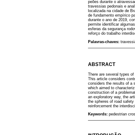
peões durante o atravessam
travessias pedonais e ana
localizada na cidade de B
de fundamento empírico pa
durante o ano de 2019, com
permite identificar alguma
esferas da segurança rodo
reforço do trabalho interdi
Palavras-chaves:
travess
ABSTRACT
There are several types of
This article considers cont
considers the results of a 
which aimed to characteriz
construction of a problemat
an exploratory way, the art
the spheres of road safety 
reinforcement the interdisc
Keywords:
pedestrian cros