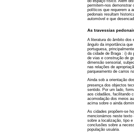
do espaço físico. Além dis
permitem-nos demonstrar o
políticos que requerem a a
pedonais resultam historic
automóvel e que desencade
As travessias pedonais
A literatura do âmbito dos 
ângulo da importância que 
portuguesa, principalmente
da cidade de Braga : i) do
de vias e construção de gr
dimensão sensorial, subjec
nas relações de apropriaç
parqueamento de carros na
Ainda sob a orientação dos
presença dos objectos tecn
sentido. Por um lado, for
aos cidadãos, facilitando 
acomodação dos meios auto
acima sobre o ainda domin
As cidades propõem-se hoj
mencionámos neste texto -
sobre a localização, tipo
conclusões sobre a necessi
população usuária.