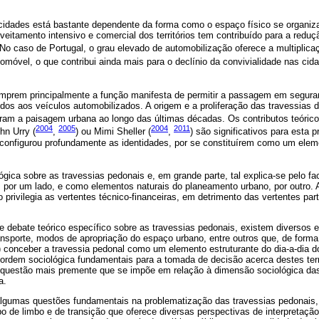
 cidades está bastante dependente da forma como o espaço físico se organiza
oveitamento intensivo e comercial dos territórios tem contribuído para a redu
 No caso de Portugal, o grau elevado de automobilização oferece a multiplic
omóvel, o que contribui ainda mais para o declínio da convivialidade nas cida
umprem principalmente a função manifesta de permitir a passagem em segur
buídos aos veículos automobilizados. A origem e a proliferação das travessia
aram a paisagem urbana ao longo das últimas décadas. Os contributos teóric
2004
2005
2004
2011
ohn Urry (
,
) ou Mimi Sheller (
,
) são significativos para esta 
econfigurou profundamente as identidades, por se constituírem como um eleme
ológica sobre as travessias pedonais e, em grande parte, tal explica-se pelo 
 por um lado, e como elementos naturais do planeamento urbano, por outro. A
privilegia as vertentes técnico-financeiras, em detrimento das vertentes part
e debate teórico específico sobre as travessias pedonais, existem diversos
ransporte, modos de apropriação do espaço urbano, entre outros que, de form
i) conceber a travessia pedonal como um elemento estruturante do dia-a-dia do
 ordem sociológica fundamentais para a tomada de decisão acerca destes terri
a questão mais premente que se impõe em relação à dimensão sociológica da
a.
lgumas questões fundamentais na problematização das travessias pedonais, 
o de limbo e de transição que oferece diversas perspectivas de interpretaçã