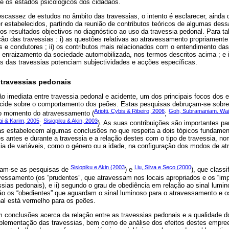
 e os estados psicológicos dos cidadãos.
cassez de estudos no âmbito das travessias, o intento é esclarecer, ainda d
 estabelecidos, partindo da reunião de contributos teóricos de algumas dess
s resultados objectivos no diagnóstico ao uso da travessia pedonal. Para t
ção das travessias : i) as questões relativas ao atravessamento propriamente
e condutores ; ii) os contributos mais relacionados com o entendimento da
 enraizamento da sociedade automobilizada, nos termos descritos acima ; e ii
s das travessias potenciam subjectividades e acções específicas.
travessias pedonais
 imediata entre travessia pedonal e acidente, um dos principais focos dos 
ncide sobre o comportamento dos peões. Estas pesquisas debruçam-se sobre
Ariotti, Cybis & Ribeiro, 2006
Goh, Subramaniam, Wa
no momento do atravessamento (
;
ai & Karim, 2005
Sisiopiku & Akin, 2003
;
). As suas contribuições são importantes pa
las estabelecem algumas conclusões no que respeita a dois tópicos fundamen
s antes e durante a travessia e a relação destes com o tipo de travessia,
ncia de variáveis, como o género ou a idade, na configuração dos modos de 
Sisiopiku e Akin (2003
Liu, Silva e Seco (2000
cam-se as pesquisas de
) e
), que class
vessamento (os “prudentes”, que atravessam nos locais apropriados e os “im
sias pedonais), e ii) segundo o grau de obediência em relação ao sinal lumin
ão os “obedientes” que aguardam o sinal luminoso para o atravessamento e os
al está vermelho para os peões.
 conclusões acerca da relação entre as travessias pedonais e a qualidade 
plementação das travessias, bem como de análise dos efeitos destes empre