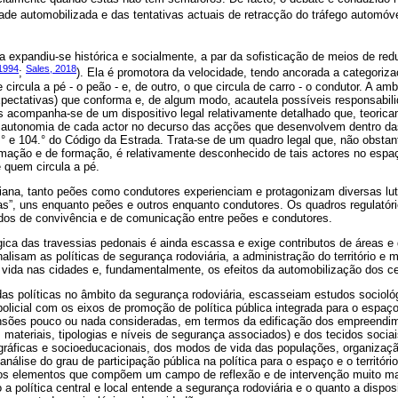
de automobilizada e das tentativas actuais de retracção do tráfego automóve
 expandiu-se histórica e socialmente, a par da sofisticação de meios de re
1994
Sales, 2018
;
). Ela é promotora da velocidade, tendo ancorada a categorizaç
 circula a pé - o peão - e, de outro, o que circula de carro - o condutor. A am
expectativas) que conforma e, de algum modo, acautela possíveis responsabil
os acompanha-se de um dispositivo legal relativamente detalhado que, teoric
 autonomia de cada actor no decurso das acções que desenvolvem dentro das d
.° e 104.° do Código da Estrada. Trata-se de um quadro legal que, não obstan
rmação e de formação, é relativamente desconhecido de tais actores no espaç
e quem circula a pé.
diana, tanto peões como condutores experienciam e protagonizam diversas lu
as”, uns enquanto peões e outros enquanto condutores. Os quadros regulatóri
os de convivência e de comunicação entre peões e condutores.
gica das travessias pedonais é ainda escassa e exige contributos de áreas e
nalisam as políticas de segurança rodoviária, a administração do território e
vida nas cidades e, fundamentalmente, os efeitos da automobilização dos ce
as políticas no âmbito da segurança rodoviária, escasseiam estudos socioló
policial com os eixos de promoção de política pública integrada para o espaço e
nsões pouco ou nada consideradas, em termos da edificação dos empreendime
s materiais, tipologias e níveis de segurança associados) e dos tecidos sociai
gráficas e socioeducacionais, dos modos de vida das populações, organizaçã
análise do grau de participação pública na política para o espaço e o territór
dos elementos que compõem um campo de reflexão e de intervenção muito mai
 política central e local entende a segurança rodoviária e o quanto a disposiç