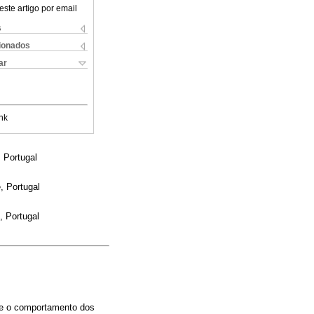
este artigo por email
s
cionados
ar
nk
 Portugal
, Portugal
, Portugal
re o comportamento dos