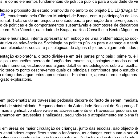
, e como elementos fundamentais de política pública para a qualidade de vid
flexão a propósito do estudo promovido no âmbito do projeto BUILD (
Braga Ur
019
), coordenado pela Câmara Municipal de Braga, com a participação da Uni
iental. Trata-se de um projecto orientado para a promoção de intervenções 
ão de políticas e de comportamentos sustentáveis e promotores de descarbon
-se em São Vicente, na cidade de Braga, na Rua Conselheiro Bento Miguel, e
ria e heurística, intenta apresentar um esboço de uma problematização soci
utiva da relevância da Sociologia na política pública para o espaço e o terri
complexidades sociais e psicológicas de alguns objectos vulgarmente tidos p
ntação exploratória, o texto divide-se em três partes principais : primeiro, 
ncipais assunções acerca da função das travessias, tipologias e modos de ar
ndo momento, esclarecemos alguns detalhes metodológicos sobre a recolha 
No terceiro ponto descrevemos quais os principais contributos que o estudo 
do reforço dos argumentos apresentados. Finalmente, apresentam-se algumas 
isto exploratório.
 em problematizar as travessias pedonais decorre do facto de serem imedia
ial de sinistralidade. Segundo dados da Autoridade Nacional de Segurança R
mais significativo observa-se no atravessamento em travessias pedonais si
lamentos em travessias sinalizadas, seguindo-se o atropelamento em plena f
 em áreas de maior circulação de crianças, junto das escolas, são objecto de
s estatísticos específicos sobre o fenómeno, as crianças continuam a ser v
cialmente quando estas não têm semáforos. De facto, o debate é conduzido 