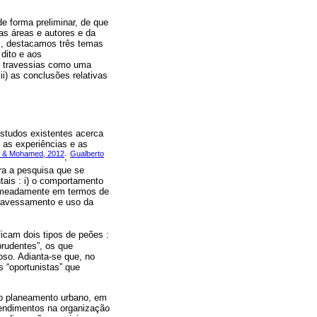
e forma preliminar, de que
as áreas e autores e da
al, destacamos três temas
 dito e aos
s travessias como uma
i) as conclusões relativas
estudos existentes acerca
 as experiências e as
i & Mohamed, 2012
Gualberto
;
ra a pesquisa que se
tais : i) o comportamento
 nomeadamente em termos de
atravessamento e uso da
ificam dois tipos de peões :
prudentes”, os que
oso. Adianta-se que, no
 “oportunistas” que
do planeamento urbano, em
endimentos na organização