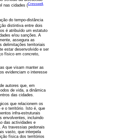
Cresswell,
l nas cidades (
dução do tempo-distância
ão distintiva entre dois
bos é atribuído um estatuto
idades e/ou sanções. A
amente, assegura as
elimitações territoriais
te estar desenvolvido e ser
o físico em concreto,
tas que visam manter as
os evidenciam o interesse
 de autores que, em
 modos de vida, a dinâmica
ntros das cidades.
gicos que relacionem os
 o território. Isto é, que
ntos infra-estruturais
s envolventes, incluindo
o das actividades e
io. As travessias pedonais
s vasto, que interpela
ão física dos territórios