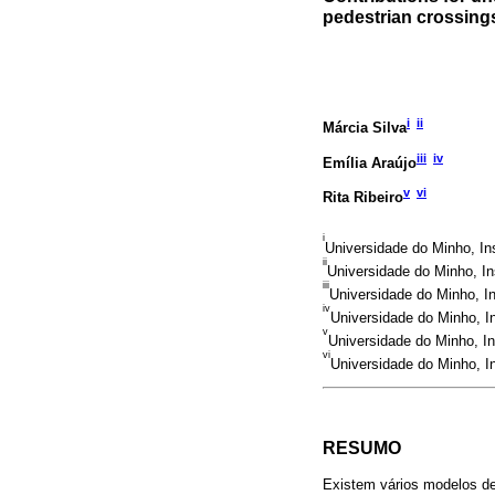
pedestrian crossing
i
ii
Márcia Silva
iii
iv
Emília Araújo
v
vi
Rita Ribeiro
i
Universidade do Minho, In
ii
Universidade do Minho, Ins
iii
Universidade do Minho, I
iv
Universidade do Minho, In
v
Universidade do Minho, I
vi
Universidade do Minho, In
RESUMO
Existem vários modelos d