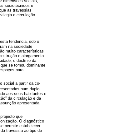
ar dimensões sociais,
os sociotécnicos e
que as travessias
vilegia a circulação
 esta tendência, sob o
riram na sociedade
ão muito características
construção e alargamento
idade, o declínio da
, que se tornou dominante
 espaços para
 social a partir da co-
presentadas num duplo
ade aos seus habitantes e
ção” da circulação e da
 assunção apresentada
projecto que
bonização. O diagnóstico
ue permite estabelecer
da travessia ao tipo de