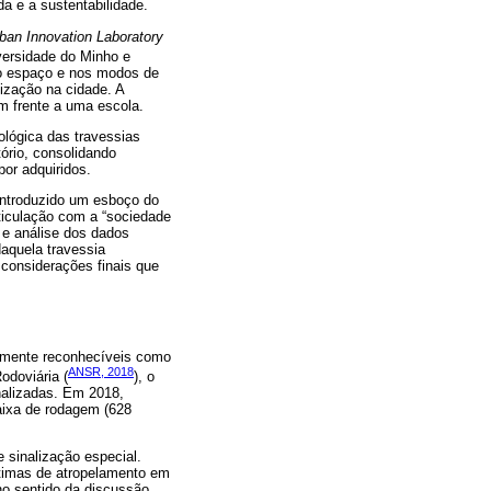
a e a sustentabilidade.
ban Innovation Laboratory
versidade do Minho e
no espaço e nos modos de
ização na cidade. A
m frente a uma escola.
ológica das travessias
tório, consolidando
or adquiridos.
é introduzido um esboço do
ticulação com a “sociedade
e análise dos dados
daquela travessia
considerações finais que
tamente reconhecíveis como
ANSR, 2018
odoviária (
), o
nalizadas. Em 2018,
aixa de rodagem (628
 sinalização especial.
ítimas de atropelamento em
no sentido da discussão