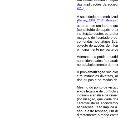
das implicações da socieda
2010
).
A sociedade automobilizada
Harvey, 1989
2012
Massey, 
(
,
;
actores : de um lado, o que
(constituído de papéis e 
instituição destes estatut
margens de liberdade e de
conferidas nos artigos 103
objecto de acções de info
principalmente por parte d
Ademais, na prática quoti
suas identidades “separad
no estabelecimento de mod
A problematização socioló
circunstâncias diversas, a
dos grupos e os modos de 
Mesmo do ponto de vista d
eixos legais e de controlo 
incluam a análise de dime
(localização, qualidade do
características sociodemo
aspirações. Isso implica a 
são, a este respeito, um 
directamente o modo como a