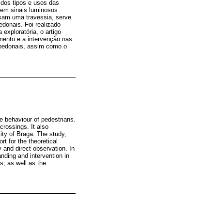
 dos tipos e usos das
sem sinais luminosos
usam uma travessia, serve
donais. Foi realizado
exploratória, o artigo
imento e a intervenção nas
 pedonais, assim como o
e behaviour of pedestrians.
crossings. It also
city of Braga. The study,
t for the theoretical
y and direct observation. In
anding and intervention in
s, as well as the