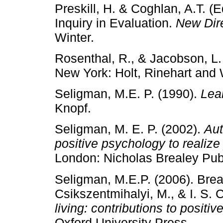
Preskill, H. & Coghlan, A.T. (
Inquiry in Evaluation.
New Dire
Winter.
Rosenthal, R., & Jacobson, L.
New York: Holt, Rinehart and 
Seligman, M.E. P. (1990).
Lea
Knopf.
Seligman, M. E. P. (2002).
Aut
positive psychology to realize y
London: Nicholas Brealey Pub
Seligman, M.E.P. (2006). Break
Csikszentmihalyi, M., & I. S. 
living: contributions to positi
Oxford University Press.