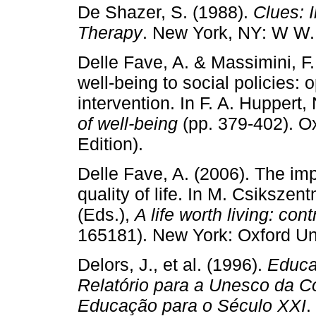
De Shazer, S. (1988).
Clues: I
Therapy
. New York, NY: W W
Delle Fave, A. & Massimini, F.
well-being to social policies:
intervention. In F. A. Huppert,
of well-being
(pp. 379-402). Ox
Edition).
Delle Fave, A. (2006). The im
quality of life. In M. Csikszen
(Eds.),
A life worth living: con
165181). New York: Oxford Uni
Delors, J., et al. (1996).
Educa
Relatório para a Unesco da C
Educação para o Século XXI
.