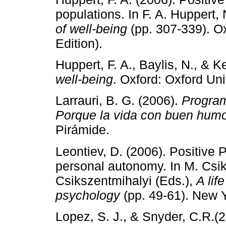
populations. In F. A. Huppert,
of well-being
(pp. 307-339). Ox
Edition).
Huppert, F. A., Baylis, N., & 
well-being
. Oxford: Oxford Uni
Larrauri, B. G. (2006).
Program
Porque la vida con buen humo
Pirámide.
Leontiev, D. (2006). Positive
personal autonomy. In M. Csiks
Csikszentmihalyi (Eds.),
A lif
psychology
(pp. 49-61). New Y
Lopez, S. J., & Snyder, C.R.(