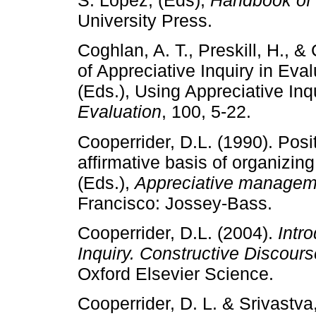
S. Lopez, (Eds),
Handbook of 
University Press.
Coghlan, A. T., Preskill, H., 
of Appreciative Inquiry in Eval
(Eds.), Using Appreciative Inq
Evaluation
, 100, 5-22.
Cooperrider, D.L. (1990). Posi
affirmative basis of organizing
(Eds.),
Appreciative managem
Francisco: Jossey-Bass.
Cooperrider, D.L. (2004).
Intr
Inquiry. Constructive Discou
Oxford Elsevier Science.
Cooperrider, D. L. & Srivastva,