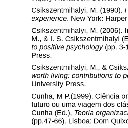
Csikszentmihalyi, M. (1990).
F
experience
. New York: Harpe
Csikszentmihalyi, M. (2006). I
M., & I. S. Csikszentmihalyi (
to positive psychology
(pp. 3-
Press.
Csikszentmihalyi, M., & Csiksz
worth living: contributions to 
University Press.
Cunha, M P.(1999). Ciência or
futuro ou uma viagem dos clá
Cunha (Ed.),
Teoria organizac
(pp.47-66). Lisboa: Dom Quixo