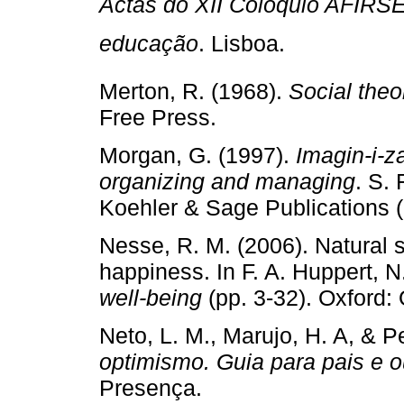
Actas do XII Colóquio AFIRSE
educação
. Lisboa.
Merton, R. (1968).
Social theo
Free Press.
Morgan, G. (1997).
Imagin-i-z
organizing and managing
. S.
Koehler & Sage Publications (
Nesse, R. M. (2006). Natural 
happiness. In F. A. Huppert, N
well-being
(pp. 3-32). Oxford: 
Neto, L. M., Marujo, H. A, & Pe
optimismo. Guia para pais e 
Presença.