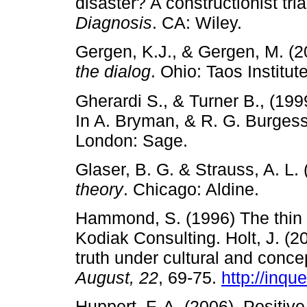
disaster? A constructionist tri
Diagnosis
. CA: Wiley.
Gergen, K.J., & Gergen, M. (
the dialog
. Ohio: Taos Institut
Gherardi S., & Turner B., (199
In A. Bryman, & R. G. Burges
London: Sage.
Glaser, B. G. & Strauss, A. L.
theory
. Chicago: Aldine.
Hammond, S. (1996) The thin bo
Kodiak Consulting. Holt, J. (2
truth under cultural and conce
August, 22
, 69-75.
http://inqu
Huppert, F. A. (2006). Positive